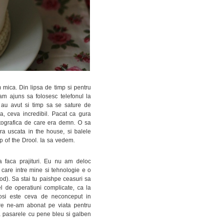
 mica. Din lipsa de timp si pentru
m ajuns sa folosesc telefonul la
 au avut si timp sa se sature de
sa, ceva incredibil. Pacat ca gura
otografica de care era demn. O sa
ura uscata in the house, si balele
p of the Drool. Ia sa vedem.
 faca prajituri. Eu nu am deloc
u care intre mine si tehnologie e o
d). Sa stai tu paishpe ceasuri sa
tfel de operatiuni complicate, ca la
iosi este ceva de neconceput in
are ne-am abonat pe viata pentru
za pasarele cu pene bleu si galben