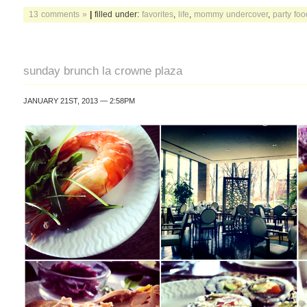
13 comments »
|
filled under:
favorites
,
life
,
mommy undercover
,
party foo
sunday brunch la crowne plaza
JANUARY 21ST, 2013 — 2:58PM