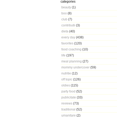
categories
beauty
(1)
boo
(8)
club
(7)
contributii
(3)
dieta
(40)
every day
(438)
favorites
(120)
food coaching
(10)
life
(197)
meal planning
(27)
mommy undercover
(59)
nutritie
(12)
off topic
(126)
oldies
(115)
party food
(52)
publicitate
(33)
reviews
(73)
traditional
(52)
umanitare
(2)