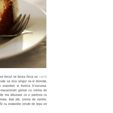
anul trecut ne facea Anca un
carrot
oate sa zica singur ce-si doreste,
ma popotam si bunica b’oscussa.
 macaronshi genial cu crema de
ainte ma abuzase cu o pavlova cu
aie, blat alb, crema de vanilie,
 Si cu orataniile cerute de Iepu on