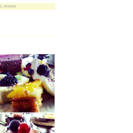
d
,
reviews