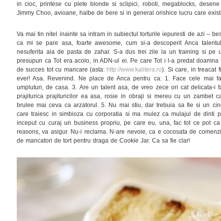
in cioc, printese cu plete blonde si sclipici, roboti, megablocks, desene 
Jimmy Choo, avioane, halbe de bere si in general orishice lucru care exista
Va mai tin nitel inainte sa intram in subiectul torturile iepuresti de azi – b
ca mi se pare asa, foarte awesome, cum si-a descoperit Anca talentul
nesuferita aia de pasta de zahar. S-a dus trei zile la un training si pe 
presupun ca Tot era acolo, in ADN-ul ei. Pe care Tot i l-a predat doamna 
de succes tot cu mancare (asta:
http://www.kalitera.ro
). Si care, in treacat
ever! Asa. Revenind. Ne place de Anca pentru ca: 1. Face cele mai fai
umpluturi, de casa. 3. Are un talent asa, de vreo zece ori cat delicata-i 
prajiturica prajituricilor ea asa, rosie in obraji si mereu cu un zambet
brulee mai ceva ca arzatorul. 5. Nu mai stiu, dar trebuia sa fie si un cin
care traiesc in simbioza cu corporatia si ma mulez ca mulajul de dinti 
inceput cu curaj un business propriu, pe care eu, una, fac tot ce pot ca s
reasons, va asigur. Nu-i reclama. N-are nevoie, ca e cocosata de comenz
de mancatori de tort pentru draga de Cookie Jar. Ca sa fie clar!