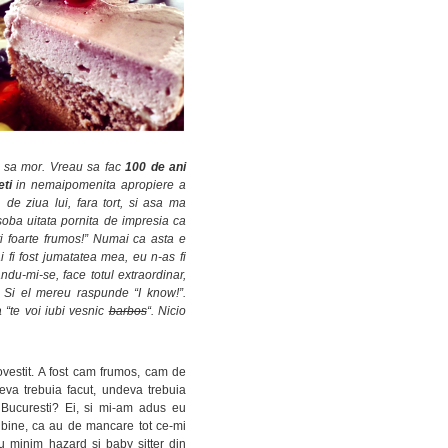
 sa mor. Vreau sa fac
100 de ani
eti
in nemaipomenita apropiere a
e ziua lui, fara tort, si asa ma
ba uitata pornita de impresia ca
esti foarte frumos!” Numai ca asta e
fi fost jumatatea mea, eu n-as fi
ndu-mi-se, face totul extraordinar,
. Si el mereu raspunde “I know!”.
 “te voi iubi vesnic
barbos
“. Nicio
vestit. A fost cam frumos, cam de
va trebuia facut, undeva trebuia
 Bucuresti? Ei, si mi-am adus eu
bine, ca au de mancare tot ce-mi
u minim hazard si baby sitter din