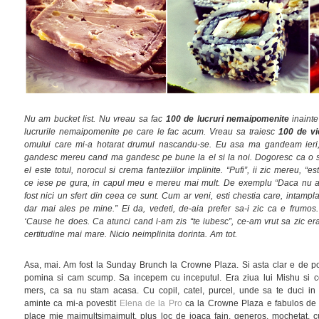
Nu am bucket list. Nu vreau sa fac
100
de lucruri
nemaipomenite
inainte
lucrurile nemaipomenite pe care le fac acum. Vreau sa traiesc
100 de vi
omului care mi-a hotarat drumul nascandu-se. Eu asa ma gandeam ieri, d
gandesc mereu cand ma gandesc pe bune la el si la noi. Dogoresc ca o so
el este totul, norocul si crema fanteziilor implinite. “Pufi”, ii zic mereu, “
ce iese pe gura, in capul meu e mereu mai mult. De exemplu “Daca nu ai 
fost nici un sfert din ceea ce sunt. Cum ar veni, esti chestia care, intampla
dar mai ales pe mine.” Ei da, vedeti, de-aia prefer sa-i zic ca e frumos
‘Cause he does. Ca atunci cand i-am zis “te iubesc”, ce-am vrut sa zic era
certitudine mai mare. Nicio neimplinita dorinta. Am tot.
Asa, mai. Am fost la Sunday Brunch la Crowne Plaza. Si asta clar e de po
pomina si cam scump. Sa incepem cu inceputul. Era ziua lui Mishu si ce
mers, ca sa nu stam acasa. Cu copil, catel, purcel, unde sa te duci in
aminte ca mi-a povestit
Elena de la Pro
ca la Crowne Plaza e fabulos de 
place mie maimultsimaimult, plus loc de joaca fain, generos, mochetat, c