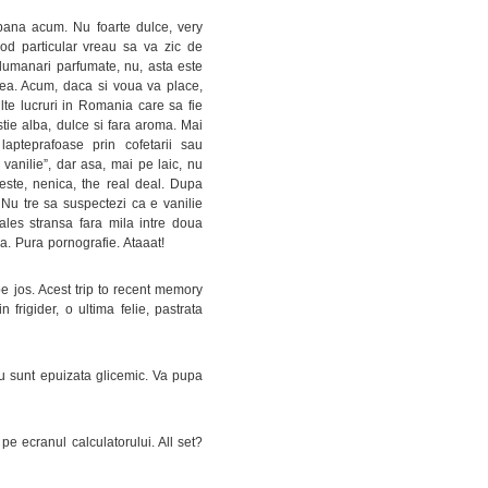
pana acum. Nu foarte dulce, very
mod particular vreau sa va zic de
 lumanari parfumate, nu, asta este
 mea. Acum, daca si voua va place,
lte lucruri in Romania care sa fie
tie alba, dulce si fara aroma. Mai
lapteprafoase prin cofetarii sau
vanilie”, dar asa, mai pe laic, nu
 este, nenica, the real deal. Dupa
Nu tre sa suspectezi ca e vanilie
les stransa fara mila intre doua
. Pura pornografie. Ataaat!
e jos. Acest trip to recent memory
frigider, o ultima felie, pastrata
 eu sunt epuizata glicemic. Va pupa
pe ecranul calculatorului. All set?