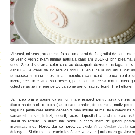
Mi scusi, mi scusi, nu am mai folosit un aparat de fotografiat de cand eram
ca vesnic vesnic n-am lumina naturala cand am DSLR-ul prin preajma, a
orice. Spre disperarea celor care au descoperit devreme Instagramul si
dansul:)) Ce vreau sa zic este ca tortul lui Iepu’ de la doi ani a fost a
pofticioasa si mana lenesa m-au impiedicat sa-i acord intreaga atentie f
incerc, deci, in cuvinte sa-l descriu, pana cand n-are sa mai fie nicio g
colective au sa ne lege pe toti ca some sort of sacred bond. The Fellowshi
Sa incep prin a spune ca am un mare respect pentru astia de stiu sa
disciplina de a citi o reteta (sau o carte tehnica, de exemplu, motiv pentr
vagauna peste care numai deosebita mea intuitie se mai face cateodata po
cantaresti, masori, intinzi, sucesti, racesti, topesti si cate si mai cate as
sfarsit sa rezulte un dulce mic pentru o ceata mare de giboni poftic
imaginatia mea. Noroc, dar ce noroc, ca exista
Anca Cookie Jar
, la c
dulcegarii. Si din mainile careia ies Albacazapezi in jurul carora gravitea