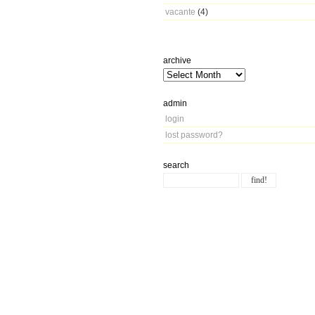
vacante
(4)
archive
admin
login
lost password?
search