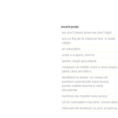
recent posts:
we don’t bleed when we don’t fight
era un frig de te citeai pe tine. în toate
cărțile.
an education
unde s-a ajuns, dom’le
aprilie, după apocalipsă
credeam că midlife crisis e ceva nașpa.
până când am trăit-o.
desfătare la studio: un roman de
aventuri coproducție mazi-peasy,
pentru suflete boeme și minți
decadente
hummus de mazăre easy peasy
să ne cunoaștem mai bine, oracol-style
mâncare de dovlecei cu porc și quinoa