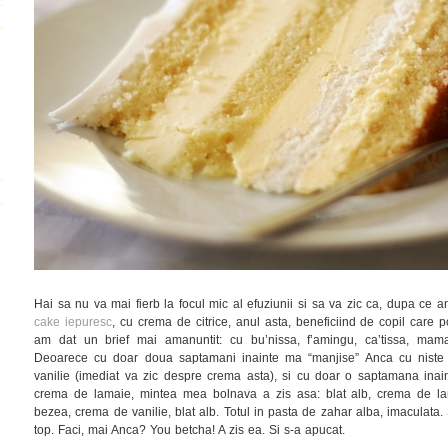
Hai sa nu va mai fierb la focul mic al efuziunii si sa va zic ca, dupa ce 
cake iepuresc
, cu crema de citrice, anul asta, beneficiind de copil care p
am dat un brief mai amanuntit: cu bu’nissa, f’amingu, ca’tissa, ma
Deoarece cu doar doua saptamani inainte ma “manjise” Anca cu niste
vanilie (imediat va zic despre crema asta), si cu doar o saptamana in
crema de lamaie, mintea mea bolnava a zis asa: blat alb, crema de lam
bezea, crema de vanilie, blat alb. Totul in pasta de zahar alba, imaculata.
top. Faci, mai Anca? You betcha! A zis ea. Si s-a apucat.