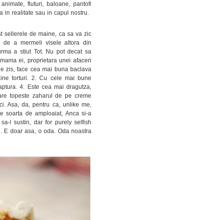
animate, fluturi, baloane, pantofi
 in realitate sau in capul nostru.
est sellerele de maine, ca sa va zic
 de a mermeli visele altora din
urma a stiut Tot. Nu pot decat sa
mama ei, proprietara unei afaceri
 fie zis, face cea mai buna baclava
ne torturi. 2. Cu cele mai bune
faptura. 4. Este cea mai dragutza,
 care topeste zaharul de pe creme
ci. Asa, da, pentru ca, unlike me,
pe soarta de amploaiat, Anca si-a
a-l sustin, dar for purely selfish
i. E doar asa, o oda. Oda noastra