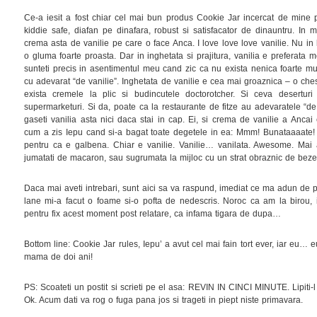
Ce-a iesit a fost chiar cel mai bun produs Cookie Jar incercat de mine 
kiddie safe, diafan pe dinafara, robust si satisfacator de dinauntru. In 
crema asta de vanilie pe care o face Anca. I love love love vanilie. Nu in
o gluma foarte proasta. Dar in inghetata si prajitura, vanilia e preferata
sunteti precis in asentimentul meu cand zic ca nu exista nenica foarte mu
cu adevarat “de vanilie”. Inghetata de vanilie e cea mai groaznica – o ches
exista cremele la plic si budincutele doctorotcher. Si ceva deserturi 
supermarketuri. Si da, poate ca la restaurante de fitze au adevaratele “de 
gaseti vanilia asta nici daca stai in cap. Ei, si crema de vanilie a Ancai
cum a zis Iepu cand si-a bagat toate degetele in ea: Mmm! Bunataaaate! 
pentru ca e galbena. Chiar e vanilie. Vanilie… vanilata. Awesome. Mai a
jumatati de macaron, sau sugrumata la mijloc cu un strat obraznic de bezea
Daca mai aveti intrebari, sunt aici sa va raspund, imediat ce ma adun de p
lane mi-a facut o foame si-o pofta de nedescris. Noroc ca am la birou, in 
pentru fix acest moment post relatare, ca infama tigara de dupa…
Bottom line: Cookie Jar rules, Iepu’ a avut cel mai fain tort ever, iar eu…
mama de doi ani!
PS: Scoateti un postit si scrieti pe el asa: REVIN IN CINCI MINUTE. Lipiti-l 
Ok. Acum dati va rog o fuga pana jos si trageti in piept niste primavara.