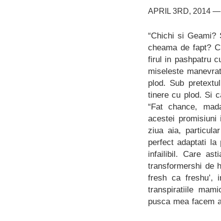
APRIL 3RD, 2014 —
“Chichi si Geami? 
cheama de fapt? Cr
firul in pashpatru 
miseleste manevrati
plod. Sub pretextu
tinere cu plod. Si 
“Fat chance, mada
acestei promisiuni i
ziua aia, particul
perfect adaptati la
infailibil. Care a
transformershi de ha
fresh ca freshu’,
transpiratiile mam
pusca mea facem ai