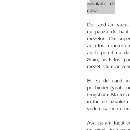
De cand am vazut
cu pauza de baut
mezeluri. Din super
ar fi fost cruntul 
as fi primit ca d
Sibiu, as fi fost p
mezel. Cum ar veni
Ei, si de cand m
prichindei (yeah, ri
fengshuiu. Ma treze
in loc de uzualul 
vedeti, sa fie cu fin
Asa ca am facut cu
un piept de curcan