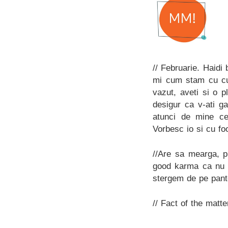
// Februarie. Haidi
mi cum stam cu cut
vazut, aveti si o 
desigur ca v-ati g
atunci de mine c
Vorbesc io si cu fo
//Are sa mearga, p
good karma ca nu ar
stergem de pe panto
// Fact of the matte