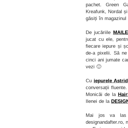
pachet. Green Ga
Kreafunk, Nordal și
găsiți în magazinu
De jucăriile
MAIL
jucat cu ele, pent
fiecare iepure și ș
de-a pixelii. Să ne
cinci ani jumate ca
vezi 🙂
Cu
iepurele Astrid
conversații fluent
Monicăi de la
Hair
Ilenei de la
DESIG
Mai jos va las 
designandafter.ro, 