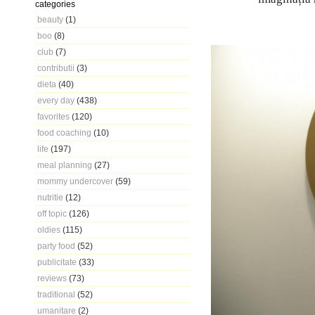
categories
beauty
(1)
boo
(8)
club
(7)
contributii
(3)
dieta
(40)
every day
(438)
favorites
(120)
food coaching
(10)
life
(197)
meal planning
(27)
mommy undercover
(59)
nutritie
(12)
off topic
(126)
oldies
(115)
party food
(52)
publicitate
(33)
reviews
(73)
traditional
(52)
umanitare
(2)