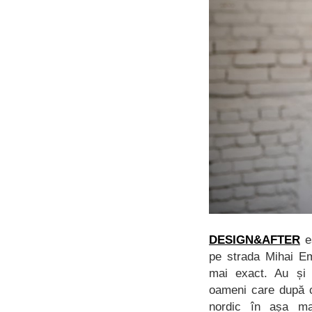
DESIGN&AFTER
es
pe strada Mihai Em
mai exact. Au și
oameni care după ce
nordic în așa m