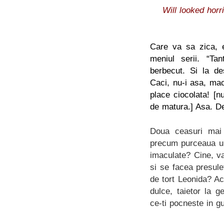
Will looked horr
Care va sa zica, e
meniul serii. “T
berbecut. Si la de
Caci, nu-i asa, mac
place ciocolata! [
de matura.] Asa. D
Doua ceasuri mai 
precum purceaua urc
imaculate? Cine, va
si se facea presul
de tort Leonida? Ac
dulce, taietor la g
ce-ti pocneste in g