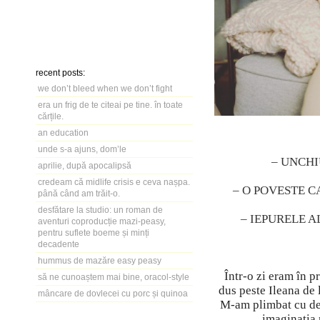
recent posts:
we don’t bleed when we don’t fight
era un frig de te citeai pe tine. în toate
cărțile.
an education
unde s-a ajuns, dom’le
– UNCHI
aprilie, după apocalipsă
credeam că midlife crisis e ceva nașpa.
– O POVESTE C
până când am trăit-o.
desfătare la studio: un roman de
– IEPURELE A
aventuri coproducție mazi-peasy,
pentru suflete boeme și minți
decadente
hummus de mazăre easy peasy
Într-o zi eram în 
să ne cunoaștem mai bine, oracol-style
dus peste Ileana de 
mâncare de dovlecei cu porc și quinoa
M-am plimbat cu de
imaginația 