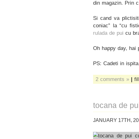
din magazin. Prin cu
Si cand va plictisi
coniac” la “cu fist
rulada de pui
cu br
Oh happy day, hai 
PS: Cadeti in ispita
2 comments »
|
fi
tocana de pui
JANUARY 17TH, 20