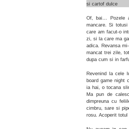
Of, bai… Pozele a
mancare. Si totus
care am facut-o in
zi, si la care ma g
adica. Revansa mi-a
mancat trei zile, t
dupa cum si in farfu
Revenind la cele l
board game night c
ia hai, o tocana sl
Ma pun de calesc
dimpreuna cu felii
cimbru, sare si pi
rosu. Acoperit totu