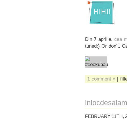
Din
7
aprilie,
cea m
tuned:) Or don’t. C
1 comment »
|
fil
inlocdesalam
FEBRUARY 11TH, 2