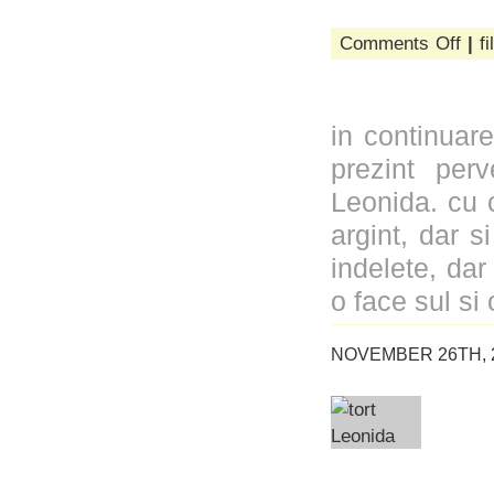
on
Comments Off
|
fi
tocan
de
pui
cu
in continuare
chori
ardei
prezint perve
si
Leonida. cu c
cartof
dulce
argint, dar s
indelete, dar
o face sul s
NOVEMBER 26TH, 