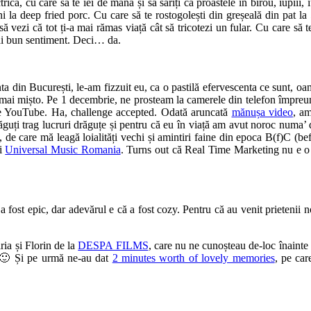
ică, cu care să te iei de mână și să săriți ca proastele în birou, iupiii,
mni la deep fried porc. Cu care să te rostogolești din greșeală din pat la
să vezi că tot ți-a mai rămas viață cât să tricotezi un fular. Cu care să t
 mai bun sentiment. Deci… da.
 din București, le-am fizzuit eu, ca o pastilă efervescenta ce sunt, o
cel mai mișto. Pe 1 decembrie, ne prosteam la camerele din telefon împre
e pe YouTube. Ha, challenge accepted. Odată aruncată
mănușa video
, a
răguți trag lucruri drăguțe și pentru că eu în viață am avut noroc numa
 de care mă leagă loialități vechi și amintiri faine din epoca B(f)C (be
i
Universal Music Romania
. Turns out că Real Time Marketing nu e o i
a fost epic, dar adevărul e că a fost cozy. Pentru că au venit prietenii n
ia și Florin de la
DESPA FILMS
, care nu ne cunoșteau de-loc înainte
l 🙂 Și pe urmă ne-au dat
2 minutes worth of lovely memories
, pe car