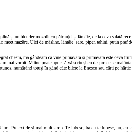
nă și un blender mozolit cu pătrunjel și lămâie, de la ceva salată rec
meet mazăre. Ulei de măsline, lămâie, sare, piper, tahini, puțin praf de 
egrat chestii, mă gândeam că vine primăvara și primăvara este ceva frumo
 n-am mai vorbit. Mâine poate apuc să vă scriu și eu despre ce se mai î
tunos, numărând totuși în gând câte bilete la Enescu sau cărți pe hârtie 
eluri. Pretext de
și mai mult
sirop. Te iubesc, ba eu te iubesc, nu, eu