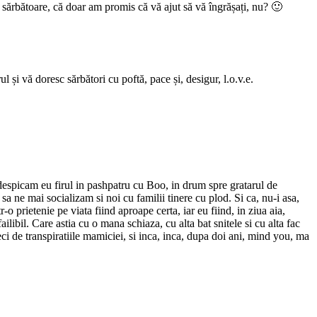
ărbătoare, că doar am promis că vă ajut să vă îngrășați, nu? 🙂
l și vă doresc sărbători cu poftă, pace și, desigur, l.o.v.e.
espicam eu firul in pashpatru cu Boo, in drum spre gratarul de
sa ne mai socializam si noi cu familii tinere cu plod. Si ca, nu-i asa,
 prietenie pe viata fiind aproape certa, iar eu fiind, in ziua aia,
ailibil. Care astia cu o mana schiaza, cu alta bat snitele si cu alta fac
zeci de transpiratiile mamiciei, si inca, inca, dupa doi ani, mind you, ma