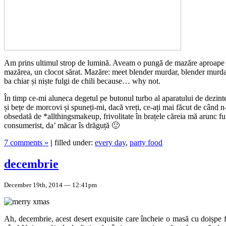
Am prins ultimul strop de lumină. Aveam o pungă de mazăre aproape pli
mazărea, un clocot sărat. Mazăre: meet blender murdar, blender murdar: 
ba chiar și niște fulgi de chili because… why not.
În timp ce-mi aluneca degetul pe butonul turbo al aparatului de dezint
și bețe de morcovi și spuneți-mi, dacă vreți, ce-ați mai făcut de când
obsedată de *allthingsmakeup, frivolitate în brațele căreia mă arunc fur
consumerist, da’ măcar îs drăguță 🙂
7 comments »
|
filled under:
every day
,
party food
decembrie
December 19th, 2014 — 12:41pm
Ah, decembrie, acest desert exquisite care încheie o masă cu doișpe f