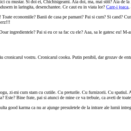
ici cu mustar. Si doi ei, Chichisigeami. Aia doi, ma, mai stiti? Aia de la 
dusem in laringita, desenchantee. Ce caut eu in viata lor?
Care-i joaca
,
Toate economiile? Banii de casa pe pamant? Pai si cum? Si cand? Cum du
erz!!!
ar ingredientele? Pai si eu ce sa fac cu ele? Aaa, sa le gatesc eu! M-a
fiu cronicarul vostru. Cronicarul cooku. Putin penibil, dar grozav de ent
ogu, zi-mi cum stam cu cutiile. Cu preturile. Cu furnizorii. Cu spatiul. A
Este? Bine frate, pai si atunci de mine ce va trebuie, ca aveti de toat
lta good karma ca nu ar ajunge presuletele de la intrare ale lumii intre
.