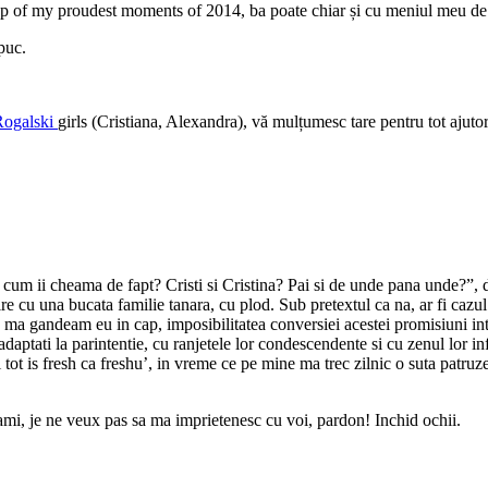
op of my proudest moments of 2014, ba poate chiar și cu meniul meu de s
puc.
Rogalski
girls (Cristiana, Alexandra), vă mulțumesc tare pentru tot ajutoru
um ii cheama de fapt? Cristi si Cristina? Pai si de unde pana unde?”, d
e cu una bucata familie tanara, cu plod. Sub pretextul ca na, ar fi cazul 
a gandeam eu in cap, imposibilitatea conversiei acestei promisiuni intr-o
 adaptati la parintentie, cu ranjetele lor condescendente si cu zenul lor inf
si tot is fresh ca freshu’, in vreme ce pe mine ma trec zilnic o suta patru
ami, je ne veux pas sa ma imprietenesc cu voi, pardon! Inchid ochii.