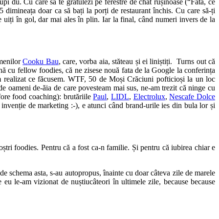
 iupi du. Cu care să te gratulezi pe ferestre de chat rușinoase (“Fată, ce
 5 dimineața doar ca să bați la porți de restaurant închis. Cu care să-ți
e uiți în gol, dar mai ales în plin. Iar la final, când numeri invers de la
amenilor
Cooku Bau
, care, vorba aia, stăteau și ei liniștiți. Turns out că
ună cu fellow foodies, că ne zisese nouă fata de la Google la conferința
m realizat ce făcusem. WTF, 50 de Moși Crăciuni pofticioși la un loc
’ de oameni de-ăia de care povesteam mai sus, ne-am trezit că ninge cu
fore food coaching): brutăriile
Paul
,
LIDL
,
Electrolux
,
Nescafe Dolce
nvenție de marketing :-), e atunci când brand-urile ies din bula lor și
oștri foodies. Pentru că a fost ca-n familie. Și pentru că iubirea chiar e
 de schema asta, s-au autopropus, înainte cu doar câteva zile de marele
e eu le-am vizionat de nuștiucâteori în ultimele zile, because because