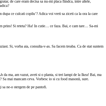
gratar, de care eram decisa sa nu-mi placa fiindca, intre altele,
 adica?
pa ce culcati copilu’? Adica voi vreti sa ziceti ca la ora la care
m prins! Si reteta? Ha! In cutie… ce faza. Bai, e cam tare… Sa-mi
uziast. Si, vorba aia, consulta-v-as. Sa facem treaba. Ca de stat suntem
h da ma, am vazut, aveti si o planta, si trei lampi de la Ikea! Bai, ma
e? Sa mai mancam ceva. Vorbesc io si cu food masonii, sure.
gi sa ne-o stergem de pe pantofi.