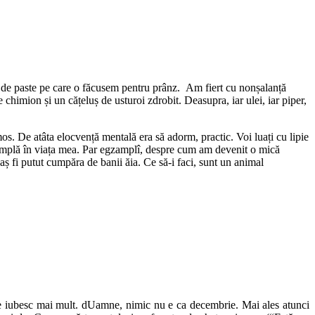
e de paste pe care o făcusem pentru prânz. Am fiert cu nonșalanță
chimion și un cățeluș de usturoi zdrobit. Deasupra, iar ulei, iar piper,
s. De atâta elocvență mentală era să adorm, practic. Voi luați cu lipie
ntâmplă în viața mea. Par egzamplî, despre cum am devenit o mică
aș fi putut cumpăra de banii ăia. Ce să-i faci, sunt un animal
 te iubesc mai mult. dUamne, nimic nu e ca decembrie. Mai ales atunci