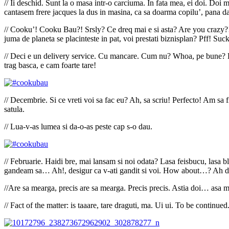
// Ii deschid. Sunt la o masa intr-o carciuma. In fata mea, ei doi. Doi m
cantasem frere jacques la dus in masina, ca sa doarma copilu’, pana da
// Cooku’! Cooku Bau?! Srsly? Ce dreq mai e si asta? Are you crazy?! 
juma de planeta se placinteste in pat, voi prestati biznisplan? Pff! Suck
// Deci e un delivery service. Cu mancare. Cum nu? Whoa, pe bune? Do
trag basca, e cam foarte tare!
// Decembrie. Si ce vreti voi sa fac eu? Ah, sa scriu! Perfecto! Am sa 
satula.
// Lua-v-as lumea si da-o-as peste cap s-o dau.
// Februarie. Haidi bre, mai lansam si noi odata? Lasa feisbucu, lasa bl
gandeam sa… Ah!, desigur ca v-ati gandit si voi. How about…? Ah da? 
//Are sa mearga, precis are sa mearga. Precis precis. Astia doi… asa mu
// Fact of the matter: is taaare, tare draguti, ma. Ui ui. To be continued