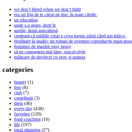
we don’t bleed when we don’t fight
era un frig de te citeai pe tine. în toate cărțile.
an education
unde s-a ajuns, dom’le
aprilie, după apocalipsă
credeam că midlife crisis e ceva nașpa. până când am trăit-o.
desfătare la studio: un roman de aventuri coproducție mazi-peas
hummus de mazăre easy peasy
să ne cunoaștem mai bine, oracol-style
mâncare de dovlecei cu porc și quinoa
categories
beauty
(1)
boo
(8)
club
(7)
contributii
(3)
dieta
(40)
every day
(438)
favorites
(120)
food coaching
(10)
life
(197)
meal planning
(27)