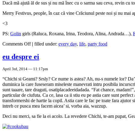
Dacă mă ajută ăl de sus și nu mă înec cu o sarma sau ceva, revin cu t
Merry Festivus, people, în caz că vine Crăciunul peste noi și nu mai a
<3
PS:
Golin
girls (Raluca, Roxana, Irina, Teodora, Alina, Andrada…),
on
Comments Off
|
filled under:
every day
,
life
,
party food
decembrie
eu despre ei
April 3rd, 2014 — 11:17pm
“Chichi si Geami? Srsly? Ce nume is astea? Ah, nu-s numele lor? Da’ c
duminica la care fuseseram miseleste manevrati intru posibila incurscrir
sunt taaare, tare draguti, osatiplacadeeidadada. “Fat chance, madam!”, m
particular de ciufuta. Ca ce, lasa ca ii stiu eu pe astia care sunt perfect
transformershi de hartie la copil. Astia care le fac pe toate fara ajutor 
intreb ce pusca mea facem aicea’ si, vorba aia, wazzup.
Deci nu merci, sa fie la ei acolo. La revedere Chichi, te-am pupat, Ge