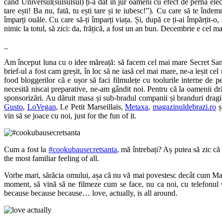
când Universul(sulsulsul) ți-a dat în jur oameni cu efect de pernă electr
tare ești! Ba nu, fată, tu ești tare și te iubesc!”). Cu care să te înde
împarți ouăle. Cu care să-ți împarți viața. Și, după ce ți-ai împărțit-o, 
nimic la totul, să zici: da, frățică, a fost un an bun. Decembrie e cel
_
Am început luna cu o idee măreață: să facem cel mai mare Secret Santa
brief-ul a fost cam greșit, în loc să ne iasă cel mai mare, ne-a ieșit 
food bloggerilor că e ușor să faci filmulețe cu toolurile interne d
necesită niscai preparative, ne-am gândit noi. Pentru că la oamenii d
sponsorizări. Au dăruit masa și sub-bradul companii și branduri dragi,
Gusto
,
LoVegan
, Le Petit Marseillais,
Metaxa
,
magazinuldebrazi.ro
ș
vin să se joace cu noi, just for the fun of it.
Cum a fost la
#cookubausecretsanta
, mă întrebați? Aș putea să zic că 
the most familiar feeling of all.
Vorbe mari, sărăcia omului, așa că nu vă mai povestesc decât cum Mar
moment, să vină să ne filmeze cum se face, nu ca noi, cu telefonu
because because because… love, actually, is all around.