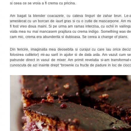
si ceea ce se vroia a fi crema cu pricina.
Am bagat la blender coacazele, cu cateva linguri de zahar brun. Le-
amestecat cu un borcan de iaurt gras si cu o cutie de mascarpone. Am ma
fi fost vreo doua maini. Si pe urma am ramas interzisa, cu ochii in vailin
viata mea nu mai mancasem prajitura cu crema indigo. Something was definit
cam mic, crema era abundenta si dubioasa. Se cerea a change of plans.
Din fericire, imaginatia mea deosebita si curajul cu care iau orice deci
folosirea cutitelor) mi-au sarit in ajutor si de data asta. Am vazut cum 
patrunde direct in vasul de mixer. Am primit revelatia si-am transformat-
cunoscuta de azi inainte drept “brownie cu fructe de padure in loc de cioco