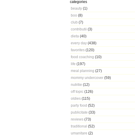
categories
beauty
(1)
boo
(8)
club
(7)
contributii
(3)
dieta
(40)
every day
(438)
favorites
(120)
food coaching
(10)
life
(197)
meal planning
(27)
mommy undercover
(59)
nutritie
(12)
off topic
(126)
oldies
(115)
party food
(52)
publicitate
(33)
reviews
(73)
traditional
(52)
umanitare
(2)