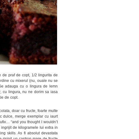
 de praf de copt, 1/2 lingurita de
ordine cu mixerul (nu, ouale nu se
. Se adauga cu o lingura de lemn
r, cu lingura, nu ne dorim sa iasa
ie de copt.
lata, doar cu fructe, foarte multe
loc dulce, merge exemplar cu iaurt
Pufix… “and you thought I wouldn’t
grijit de kilogramele lui extra in
ng skills. As fi absolut devastata
 risipit un castron mare de fructe