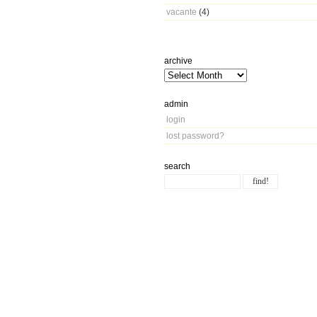
vacante
(4)
archive
admin
login
lost password?
search