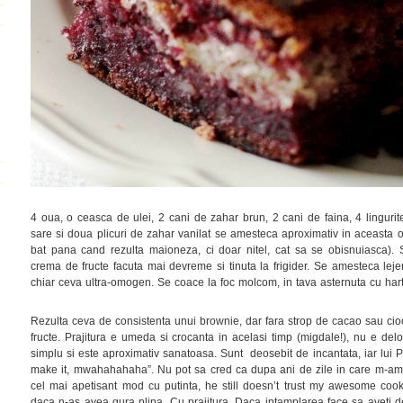
4 oua, o ceasca de ulei, 2 cani de zahar brun, 2 cani de faina, 4 lingurite
sare si doua plicuri de zahar vanilat se amesteca aproximativ in aceasta 
bat pana cand rezulta maioneza, ci doar nitel, cat sa se obisnuiasca)
crema de fructe facuta mai devreme si tinuta la frigider. Se amesteca leje
chiar ceva ultra-omogen. Se coace la foc molcom, in tava asternuta cu hart
Rezulta ceva de consistenta unui brownie, dar fara strop de cacao sau cioco
fructe. Prajitura e umeda si crocanta in acelasi timp (migdale!), nu e de
simplu si este aproximativ sanatoasa. Sunt deosebit de incantata, iar lui 
make it, mwahahahaha”. Nu pot sa cred ca dupa ani de zile in care m-am in
cel mai apetisant mod cu putinta, he still doesn’t trust my awesome cooki
daca n-as avea gura plina. Cu prajitura. Daca intamplarea face sa aveti de