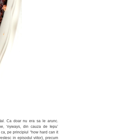
tal. Ca doar nu era sa le arunc.
e, ‘nyways, din cauza de Iepu’
 ca, pe principiul “how hard can it
stesc in episodul viitor), precum