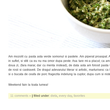
Am mozolit cu pasta asta verde somonul si pastele. Am piperat proaspat.
in suflet, si stiti ca eu nu ma omor dupa peste. Asa tare mi-a placut, ca am
doua zi, (fara marar, dar cu menta instead), de data asta am folosit pasta
de rosii si castraveti. De dragul adevarului literar si artistic, marturisesc ca
si o bucata de ceafa de porc fragezita indelung la cuptor, dupa cum si niste 
Weekend fain la toata lumea!
11 comments »
|
filled under:
dieta
,
every day
,
favorites