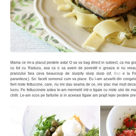
Mama ce mi-a placut pestele asta! O sa va bag direct in subiect, ca ma g
cu tot cu Raducu, asa ca o sa avem de povestit o groaza si nu vrea
pranzului fara ceva beaucoup de slurpity slurp slurp (of,
Boo
e la Par
paranteza:). So: faceti somonul cum va place. Eu l-am azvarlit din congela
fiert niste fettuccine, care, nu imi dau seama de ce, imi plac mai mult decat 
lucru. Pe fettuccinele astea le-am mermelit intr-o tigaie cu niste ulei de 
chilli. Le-am scos pe farfurile si in aceeasi tigaie am prajit lejer pestele pr