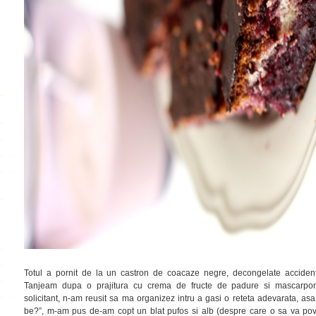
Totul a pornit de la un castron de coacaze negre, decongelate acciden
Tanjeam dupa o prajitura cu crema de fructe de padure si mascarpon
solicitant, n-am reusit sa ma organizez intru a gasi o reteta adevarata, asa
be?”, m-am pus de-am copt un blat pufos si alb (despre care o sa va pove