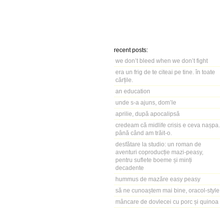
recent posts:
we don’t bleed when we don’t fight
era un frig de te citeai pe tine. în toate
cărțile.
an education
unde s-a ajuns, dom’le
aprilie, după apocalipsă
credeam că midlife crisis e ceva nașpa.
până când am trăit-o.
desfătare la studio: un roman de
aventuri coproducție mazi-peasy,
pentru suflete boeme și minți
decadente
hummus de mazăre easy peasy
să ne cunoaștem mai bine, oracol-style
mâncare de dovlecei cu porc și quinoa