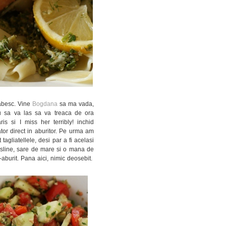
rabesc. Vine
Bogdana
sa ma vada,
u sa va las sa va treaca de ora
is si I miss her terribly! inchid
tor direct in aburitor. Pe urma am
tagliatellele, desi par a fi acelasi
masline, sare de mare si o mana de
e-aburit. Pana aici, nimic deosebit.