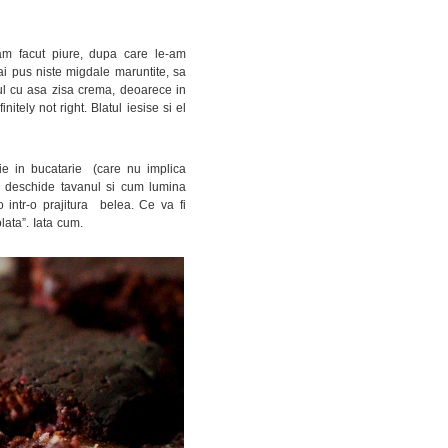
am facut piure, dupa care le-am
i pus niste migdale maruntite, sa
gul cu asa zisa crema, deoarece in
ely not right. Blatul iesise si el
zie in bucatarie (care nu implica
se deschide tavanul si cum lumina
o intr-o prajitura belea. Ce va fi
lata”. Iata cum.