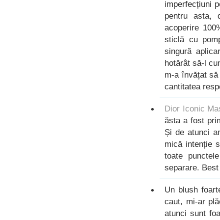
imperfecțiuni p
pentru asta,
acoperire 100%
sticlă cu pom
singură aplic
hotărât să-l c
m-a învățat să
cantitatea respe
Dior Iconic Ma
ăsta a fost pr
Și de atunci 
mică intenție 
toate punctel
separare. Best 
Un blush foart
caut, mi-ar pl
atunci sunt foa