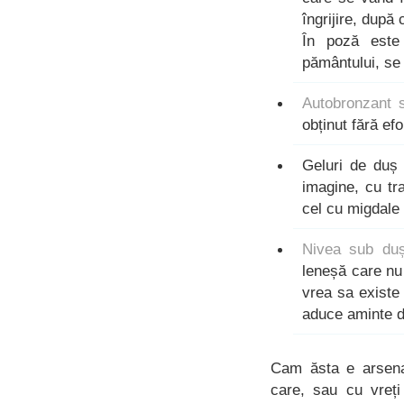
îngrijire, după
În poză este 
pământului, se
Autobronzant 
obținut fără ef
Geluri de du
imagine, cu tr
cel cu migdale 
Nivea sub du
leneșă care nu
vrea sa existe
aduce aminte d
Cam ăsta e arsenal
care, sau cu vreți