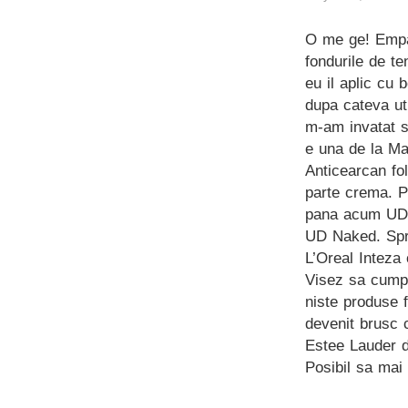
O me ge! Empat
fondurile de t
eu il aplic cu 
dupa cateva uti
m-am invatat 
e una de la Ma
Anticearcan fo
parte crema. P
pana acum UD N
UD Naked. Spra
L’Oreal Inteza 
Visez sa cumpa
niste produse f
devenit brusc 
Estee Lauder d
Posibil sa mai 