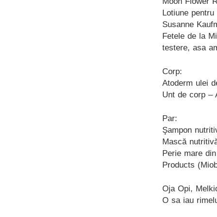
Moon Flower Ro
Lotiune pentru 
Susanne Kaufma
Fetele de la Mi
testere, asa a
Corp:
Atoderm ulei d
Unt de corp – 
Par:
Şampon nutriti
Mască nutritivă
Perie mare din
Products (Miob
Oja Opi, Melki
O sa iau rimelu