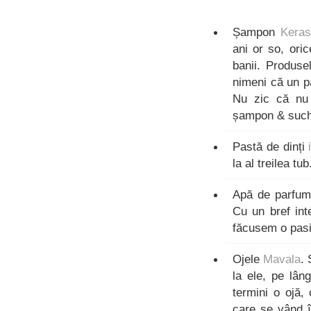
Șampon
Kera
ani or so, oric
banii. Produse
nimeni că un pă
Nu zic că nu 
șampon & such 
Pastă de dinți
la al treilea tub
Apă de parfu
Cu un bref int
făcusem o pasi
Ojele
Mavala
. 
la ele, pe lân
termini o ojă,
care se vând î