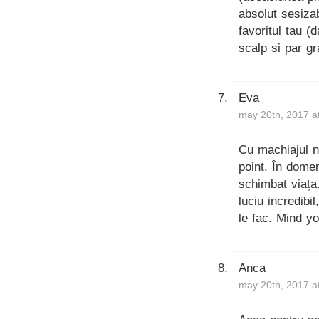
absolut sesiza
favoritul tau (
scalp si par gr
Eva
may 20th, 2017 a
Cu machiajul n
point. În domen
schimbat viața
luciu incredib
le fac. Mind yo
Anca
may 20th, 2017 a