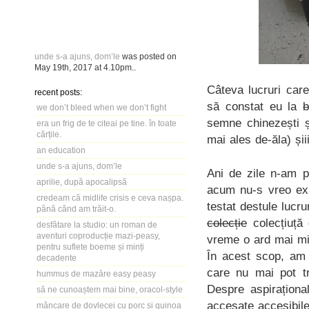
unde s-a ajuns, dom’le
was posted on
May 19th, 2017
at
4.10pm
..
Câteva lucruri car
recent posts:
să constat eu la
b
we don’t bleed when we don’t fight
semne chinezești ș
era un frig de te citeai pe tine. în toate
cărțile.
mai ales de-ăla) și
an education
unde s-a ajuns, dom’le
Ani de zile n-am p
aprilie, după apocalipsă
acum nu-s vreo ex
credeam că midlife crisis e ceva nașpa.
testat destule lucr
până când am trăit-o.
colecție
colecțiuță 
desfătare la studio: un roman de
aventuri coproducție mazi-peasy,
vreme o ard mai mi
pentru suflete boeme și minți
În acest scop, am 
decadente
care nu mai pot tr
hummus de mazăre easy peasy
Despre aspiraționa
să ne cunoaștem mai bine, oracol-style
accesate accesibile
mâncare de dovlecei cu porc și quinoa