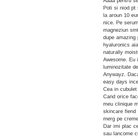
Aaaa pentru se
Poti si niod p
la aroun 10 eur
nice. Pe serum
magneziun smth
dupe amazing pt
hyaluronics ai
naturally moist
Awesome. Eu iub
luminozitate de
Anywayz. Daca 
easy days ince
Cea in cubulet
Cand orice fac
meu clinique m
skincare fiend
merg pe crem
Dar imi plac ce
sau lancome cu