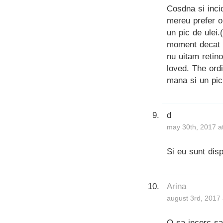
Cosdna si inci
mereu prefer o
un pic de ulei
moment decat o
nu uitam retin
loved. The ord
mana si un pic
d
may 30th, 2017 a
Si eu sunt dis
Arina
august 3rd, 2017
O sa incerc s