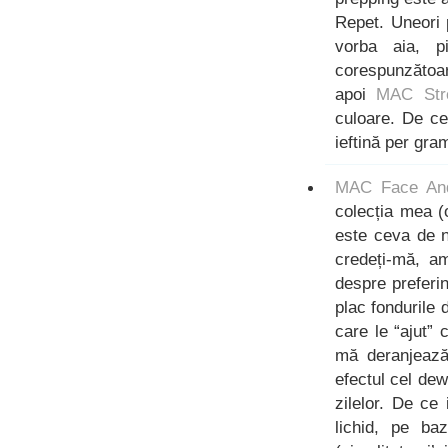
Repet. Uneori 
vorba aia, p
corespunzătoa
apoi
MAC Str
culoare. De ce
ieftină per gra
MAC Face And
colecția mea (
este ceva de n
credeți-mă, a
despre preferi
plac fondurile 
care le “ajut”
mă deranjează 
efectul cel de
zilelor. De c
lichid, pe ba