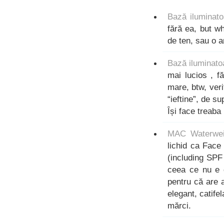
Bază iluminato
fără ea, but w
de ten, sau o a
Bază iluminat
mai lucios , f
mare, btw, veri
“ieftine”, de s
Își face treab
MAC Waterwei
lichid ca Face 
(including SPF 
ceea ce nu e d
pentru că are 
elegant, catifel
mărci.