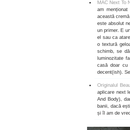
MAC Next To N
am menționat 
această cremă c
este absolut n
un primer. E un
el sau ca atar
o textură gel
schimb, se dă
luminozitate f
casă doar cu 
decent(ish). S
Originalul Bea
aplicare next 
And Body), dar
banii, dacă ești
și îl am de vre