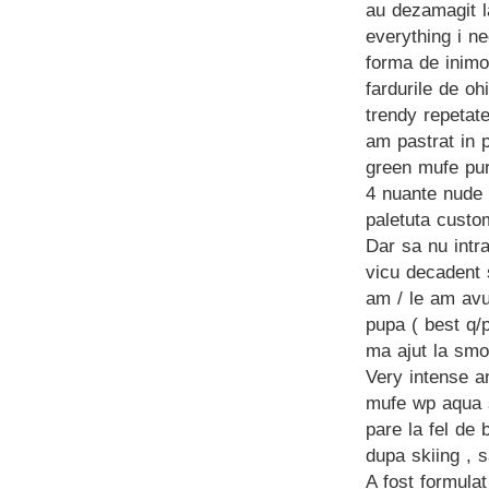
au dezamagit la
everything i ne
forma de inimo
fardurile de oh
trendy repetat
am pastrat in 
green mufe pu
4 nuante nude 
paletuta custo
Dar sa nu intra
vicu decadent 
am / le am avu
pupa ( best q/
ma ajut la smo
Very intense 
mufe wp aqua s
pare la fel de
dupa skiing , 
A fost formula