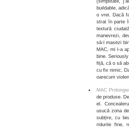
(simplitate, j
buildable, adic
o vrei. Dacă f
strat în parte
textură ciudat
manevrezi, dev
să-l masezi bi
MAC, mi l-a apl
bine. Seriously
fiță, că o să a
cu fix nimic. Da
oarecum violent
MAC Prolongw
de produse. De
el. Concealeru
usucă zona de 
subțire, cu be
ridurile fine,