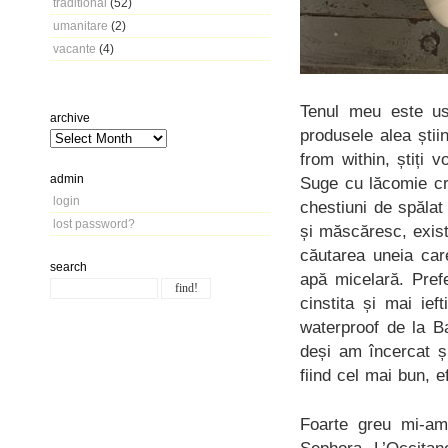
traditional
(52)
umanitare
(2)
vacante
(4)
Tenul meu este us
archive
produsele alea știin
from within, știți
admin
Suge cu lăcomie cr
login
chestiuni de spăla
lost password?
și măscăresc, exist
căutarea uneia car
search
apă micelară. Pre
cinstita și mai ief
waterproof de la B
deși am încercat ș
fiind cel mai bun, 
Foarte greu mi-am