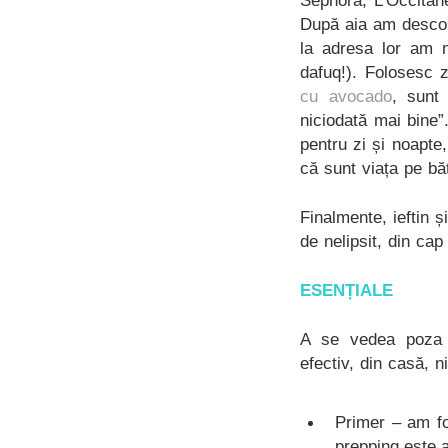
Sephora, L’Occitan
După aia am descope
la adresa lor am n
dafuq!). Folosesc z
cu avocado
, sunt
niciodată mai bine
pentru zi și noapte
că sunt viața pe bă
Finalmente, ieftin 
de nelipsit, din cap
ESENȚIALE
A se vedea poza d
efectiv, din casă, n
Primer – am f
prepping este 