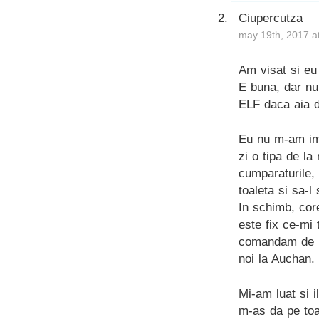
Ciupercutza
may 19th, 2017 a
Am visat si eu
E buna, dar nu
ELF daca aia d
Eu nu m-am imp
zi o tipa de l
cumparaturile, 
toaleta si sa-l 
In schimb, cor
este fix ce-mi 
comandam de pe
noi la Auchan.
Mi-am luat si 
m-as da pe toa