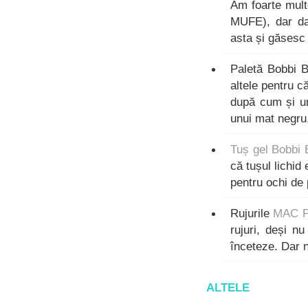
Am foarte mult
MUFE), dar da
asta și găsesc
Paletă Bobbi B
altele pentru c
după cum și un
unui mat negru
Tuș gel Bobbi
că tușul lichid 
pentru ochi de 
Rujurile
MAC Pa
rujuri, deși n
înceteze. Dar 
ALTELE