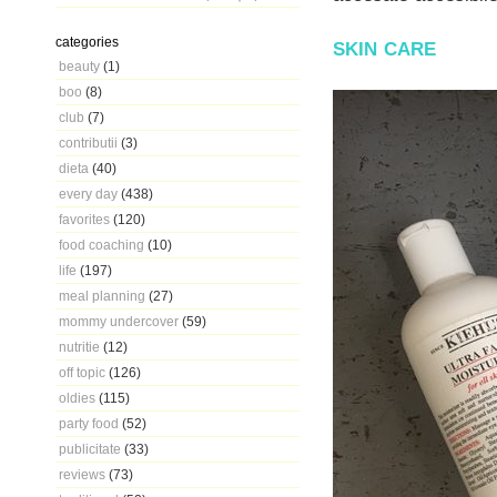
categories
SKIN CARE
beauty
(1)
boo
(8)
club
(7)
contributii
(3)
dieta
(40)
every day
(438)
favorites
(120)
food coaching
(10)
life
(197)
meal planning
(27)
mommy undercover
(59)
nutritie
(12)
off topic
(126)
oldies
(115)
party food
(52)
publicitate
(33)
reviews
(73)