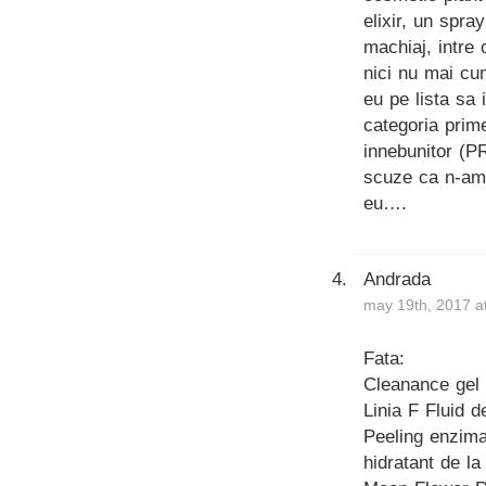
elixir, un spray
machiaj, intre 
nici nu mai cu
eu pe lista sa 
categoria pri
innebunitor 
scuze ca n-am 
eu….
Andrada
may 19th, 2017 a
Fata:
Cleanance gel 
Linia F Fluid d
Peeling enzimat
hidratant de 