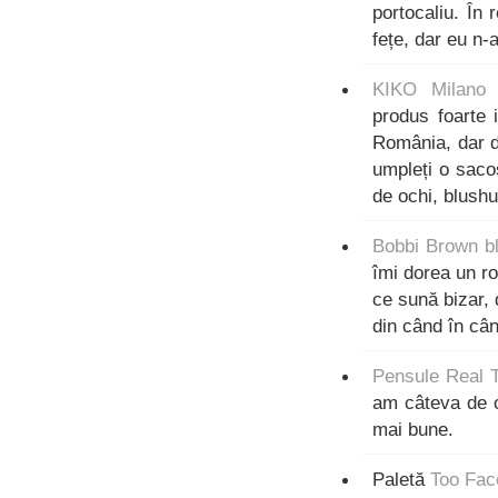
portocaliu. În
fețe, dar eu n-
KIKO Milano 
produs foarte 
România, dar da
umpleți o saco
de ochi, blushu
Bobbi Brown b
îmi dorea un ro
ce sună bizar, 
din când în cân
Pensule Real 
am câteva de oc
mai bune.
Paletă
Too Fa