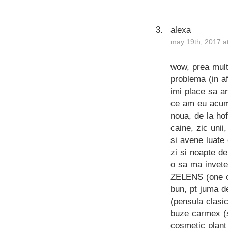
alexa
may 19th, 2017 a
wow, prea mult
problema (in a
imi place sa ar
ce am eu acum 
noua, de la ho
caine, zic uni
si avene luate 
zi si noapte de
o sa ma invete
ZELENS (one of
bun, pt juma de
(pensula clasic
buze carmex (s
cosmetic plant