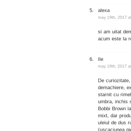
alexa
may 19th, 2017 a
si am uitat de
acum este la r
Ile
may 19th, 2017 a
De curiozitate
demachiere, ex
starnit cu rime
umbra, inchis s
Bobbi Brown la
mixt, dar produ
uleiul de dus r
(uscaciunea pie