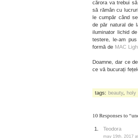
cărora va trebui s
să rămân cu lucruri
le cumpăr când se 
de păr natural de l
iluminator lichid 
testere, le-am pus
formă de
MAC Light
Doamne, dar ce de a
ce vă bucurați fețe
tags:
beauty
,
holy 
10 Responses to “und
Teodora
may 19th, 2017 a