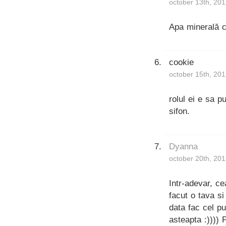
october 13th, 201
Apa minerală c
cookie
october 15th, 201
rolul ei e sa p
sifon.
Dyanna
october 20th, 201
Intr-adevar, c
facut o tava s
data fac cel p
asteapta :)))) 