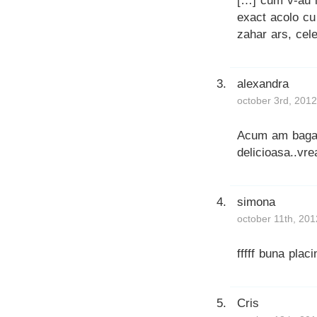
[…] cum v-au i
exact acolo c
zahar ars, cel
alexandra
october 3rd, 2012
Acum am bagat 
delicioasa..vre
simona
october 11th, 201
fffff buna plac
Cris