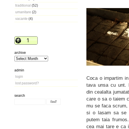
traditional
(52)
umanitare
(2)
vacante
(4)
archive
admin
login
Coca o impartim in
lost password?
tava unsa cu unt. 
din cealalta jumata
search
care o sa o taiem c
mu se faca scrum, 
si o lasam sa se s
putem taia frumos.
cea mai tare e ca 