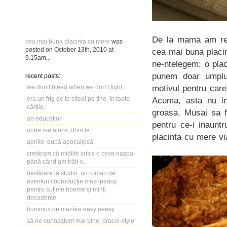
De la mama am ret
cea mai buna placinta cu mere
was
posted on
October 13th, 2010
at
cea mai buna placi
9.15am
..
ne-ntelegem: o plac
punem doar umplut
recent posts:
motivul pentru care
we don’t bleed when we don’t fight
era un frig de te citeai pe tine. în toate
Acuma, asta nu in
cărțile.
groasa. Musai sa f
an education
pentru ce-i inaun
unde s-a ajuns, dom’le
placinta cu mere 
aprilie, după apocalipsă
credeam că midlife crisis e ceva nașpa.
până când am trăit-o.
desfătare la studio: un roman de
aventuri coproducție mazi-peasy,
pentru suflete boeme și minți
decadente
hummus de mazăre easy peasy
să ne cunoaștem mai bine, oracol-style