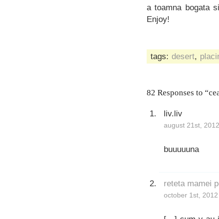
a toamna bogata si 
Enjoy!
tags:
desert
,
plac
82 Responses to “ce
liv.liv
august 21st, 2012
buuuuuna
reteta mamei p
october 1st, 2012