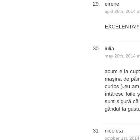
eirene
april 26th, 2014 
EXCELENTA!!!mu
iulia
may 26th, 2014 a
acum e la cupto
maşina de pâin
curios ).eu am 
întăresc foile 
sunt sigură că 
gândul la gust
nicoleta
october 1st, 2014