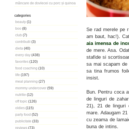
mâncare de dovlecei cu porc și quinoa
categories
beauty
(1)
boo
(8)
Se rad merele pe r
club
(7)
am baut, hac!). Ca
contributii
(3)
aia imensa de ino
dieta
(40)
de mere. Asa. Odat
every day
(438)
stafide si scortisoa
favorites
(120)
sa mai scapam de z
food coaching
(10)
sa tina frumos foi
life
(197)
insist.
meal planning
(27)
mommy undercover
(59)
Bun. Pentru coca a
nutritie
(12)
de linguri de zaha
off topic
(126)
21), 21 de linguri
oldies
(115)
mare. Adaugam 21 de
party food
(52)
cu zeama de lamaie
publicitate
(33)
buna de intins.
reviews
(73)