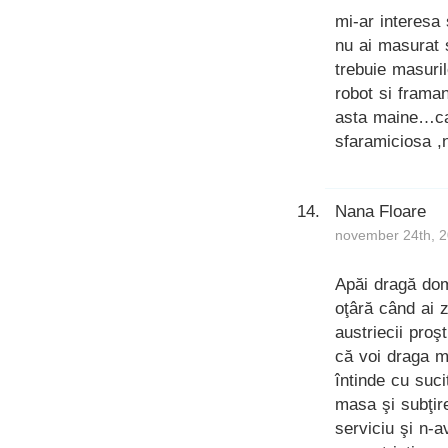
mi-ar interesa
nu ai masurat s
trebuie masuri
robot si frama
asta maine…cau
sfaramiciosa ,
Nana Floare
november 24th, 2
Apăi dragă dom
oţâră când ai z
austriecii pro
că voi draga m
întinde cu suci
masa şi subţir
serviciu şi n-a