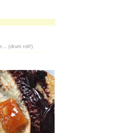
e… (drum roll!)