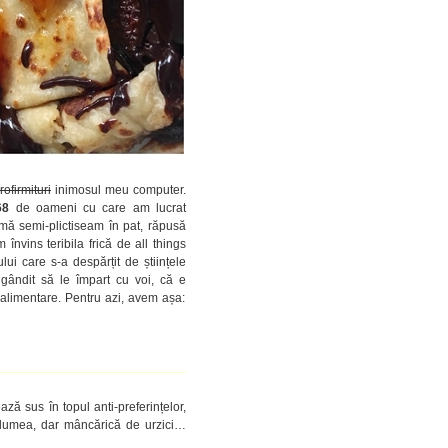
rofirmituri
inimosul meu computer.
68
de oameni cu care am lucrat
d mă semi-plictiseam în pat, răpusă
 învins teribila frică de all things
ui care s-a despărțit de științele
gândit să le împart cu voi, că e
le alimentare. Pentru azi, avem așa:
ză sus în topul anti-preferințelor,
lumea, dar mâncărică de urzici…