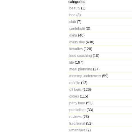
categories
beauty
(1)
boo
(8)
club
(7)
contributii
(3)
dieta
(40)
every day
(438)
favorites
(120)
food coaching
(10)
life
(197)
meal planning
(27)
mommy undercover
(59)
nutritie
(12)
off topic
(126)
oldies
(115)
party food
(52)
publicitate
(33)
reviews
(73)
traditional
(52)
umanitare
(2)