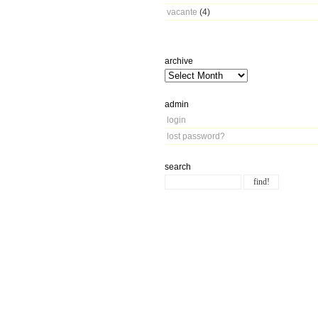
vacante
(4)
archive
admin
login
lost password?
search