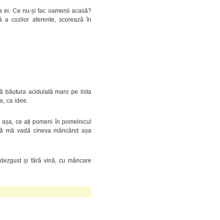
la ei. Ce nu-și fac oamenii acasă?
 a cozilor aferente, scorează în
ă băutura acidulată maro pe lista
a, ca idee.
n așa, ce ați pomeni în pomelnicul
t să mă vadă cineva mâncând așa
ă dezgust și fără vină, cu mâncare