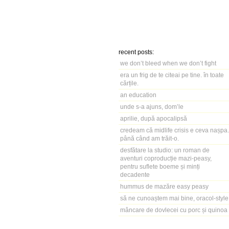
recent posts:
we don’t bleed when we don’t fight
era un frig de te citeai pe tine. în toate
cărțile.
an education
unde s-a ajuns, dom’le
aprilie, după apocalipsă
credeam că midlife crisis e ceva nașpa.
până când am trăit-o.
desfătare la studio: un roman de
aventuri coproducție mazi-peasy,
pentru suflete boeme și minți
decadente
hummus de mazăre easy peasy
să ne cunoaștem mai bine, oracol-style
mâncare de dovlecei cu porc și quinoa