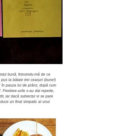
 totul bună, folosindu-mă de ce
pus la bătaie trei ceasuri (bune!)
ui în pauza lui de prânz, după cum
e”. Freebee-urile s-au dat repede,
t, iar dacă subiectul vi se pare
uce un final simpatic al unui