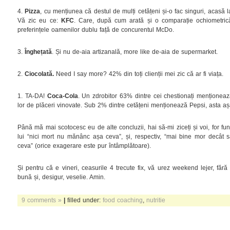
4.
Pizza
, cu mențiunea că destul de mulți cetățeni și-o fac singuri, acasă 
Vă zic eu ce:
KFC
. Care, după cum arată și o comparație ochiometrică
preferințele oamenilor dublu față de concurentul McDo.
3.
Înghețată
. Și nu de-aia artizanală, more like de-aia de supermarket.
2.
Ciocolată.
Need I say more?
42% din toți clienții mei zic că ar fi viața.
1. TA-DA!
Coca-Cola
. Un zdrobitor 63% dintre cei chestionați menționeaz
lor de plăceri vinovate. Sub 2% dintre cetățeni menționează Pepsi, asta aș
Până mă mai scotocesc eu de alte concluzii, hai să-mi ziceți și voi, for fu
lui “nici mort nu mănânc așa ceva”, și, respectiv, “mai bine mor decâ
ceva” (orice exagerare este pur întâmplătoare).
Și pentru că e vineri, ceasurile 4 trecute fix, vă urez weekend lejer, făr
bună și, desigur, veselie. Amin.
9 comments »
|
filled under:
food coaching
,
nutritie