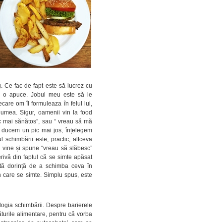
. Ce fac de fapt este să lucrez cu
ă o apuce. Jobul meu este să le
ecare om îl formuleaza în felul lui,
 lumea. Sigur, oamenii vin la food
c mai sănătos”, sau “ vreau să mă
e ducem un pic mai jos, înțelegem
 schimbării este, practic, altceva
e vine și spune “vreau să slăbesc”
rivă din faptul că se simte apăsat
stă dorință de a schimba ceva în
n care se simte. Simplu spus, este
ogia schimbării. Despre barierele
turile alimentare, pentru că vorba