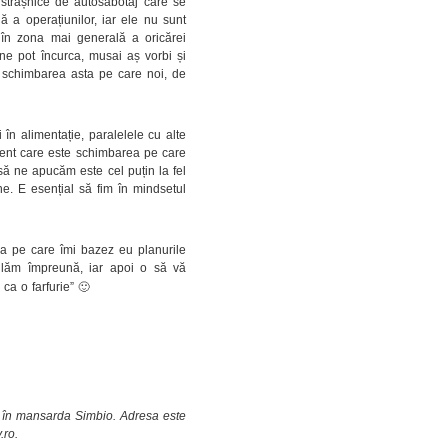
 strașnice de autosabotaj care se
a operațiunilor, iar ele nu sunt
e în zona mai generală a oricărei
e pot încurca, musai aș vorbi și
 schimbarea asta pe care noi, de
 în alimentație, paralelele cu alte
ferent care este schimbarea pe care
să ne apucăm este cel puțin la fel
. E esențial să fim în mindsetul
la pe care îmi bazez eu planurile
itulăm împreună, iar apoi o să vă
 ca o farfurie” 🙂
0, în mansarda Simbio. Adresa este
.ro.