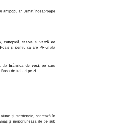
 mai antipopular. Urmat îndeaproape
a
,
conopidă
,
fasole
și
varză de
. Poate și pentru că are PR-ul ăla
at de
brânzica de veci
, pe care
dânsa de trei ori pe zi.
, alune și merdenele, scorează în
r rămășițe inoportunează de pe sub