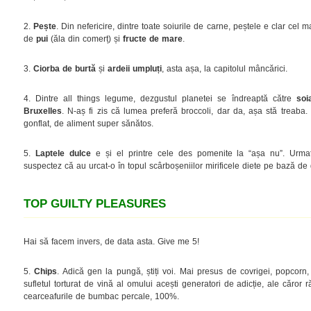
2.
Pește
. Din nefericire, dintre toate soiurile de carne, peștele e clar cel
de
pui
(ăla din comerț) și
fructe de mare
.
3.
Ciorba de burtă
și
ardeii umpluți
, asta așa, la capitolul mâncărici.
4. Dintre all things legume, dezgustul planetei se îndreaptă către
soi
Bruxelles
. N-aș fi zis că lumea preferă broccoli, dar da, așa stă treaba
gonflat, de aliment super sănătos.
5.
Laptele dulce
e și el printre cele des pomenite la “așa nu”. Urm
suspectez că au urcat-o în topul scârboșeniilor mirificele diete pe bază de 
TOP GUILTY PLEASURES
Hai să facem invers, de data asta. Give me 5!
5.
Chips
. Adică gen la pungă, știți voi. Mai presus de covrigei, popcorn
sufletul torturat de vină al omului acești generatori de adicție, ale căro
cearceafurile de bumbac percale, 100%.