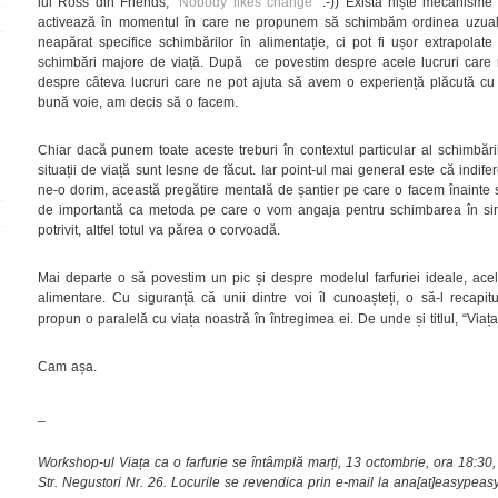
lui Ross din Friends, “
Nobody likes change
” :-)) Există niște mecanisme
activează în momentul în care ne propunem să schimbăm ordinea uzuală 
neapărat specifice schimbărilor în alimentație, ci pot fi ușor extrapolat
schimbări majore de viață. După ce povestim despre acele lucruri care n
despre câteva lucruri care ne pot ajuta să avem o experiență plăcută cu
bună voie, am decis să o facem.
Chiar dacă punem toate aceste treburi în contextul particular al schimbării
situații de viață sunt lesne de făcut. Iar point-ul mai general este că indi
ne-o dorim, această pregătire mentală de șantier pe care o facem înainte 
de importantă ca metoda pe care o vom angaja pentru schimbarea în sine
potrivit, altfel totul va părea o corvoadă.
Mai departe o să povestim un pic și despre modelul farfuriei ideale, ace
alimentare. Cu siguranță că unii dintre voi îl cunoașteți, o să-l recap
propun o paralelă cu viața noastră în întregimea ei. De unde și titlul, “Viața
Cam așa.
_
Workshop-ul Viața ca o farfurie se întâmplă marți, 13 octombrie, ora 18:3
Str. Negustori Nr. 26. Locurile se revendica prin e-mail la ana[at]easypeasy