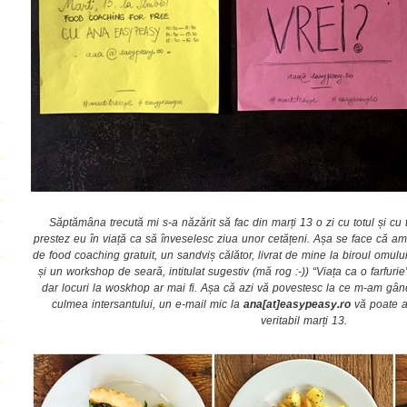
Săptămâna trecută mi s-a năzărit să fac din marți 13 o zi cu totul și cu
prestez eu în viață ca să înveselesc ziua unor cetățeni. Așa se face că am 
de food coaching gratuit, un sandviș călător, livrat de mine la biroul omul
și un workshop de seară, intitulat sugestiv (mă rog :-)) “Viața ca o farfuri
dar locuri la woskhop ar mai fi. Așa că azi vă povestesc la ce m-am gândi
culmea intersantului, un e-mail mic la
ana[at]easypeasy.ro
vă poate ad
veritabil marți 13.