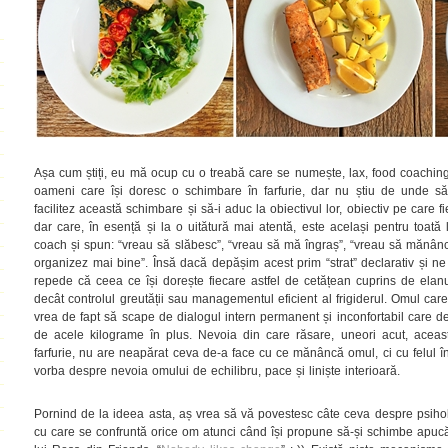
Așa cum știți, eu mă ocup cu o treabă care se numește, lax, food coaching
oameni care își doresc o schimbare în farfurie, dar nu știu de unde s
facilitez această schimbare și să-i aduc la obiectivul lor, obiectiv pe care fi
dar care, în esență și la o uitătură mai atentă, este același pentru toată
coach și spun: “vreau să slăbesc”, “vreau să mă îngraș”, “vreau să mănân
organizez mai bine”. Însă dacă depășim acest prim “strat” declarativ și n
repede că ceea ce își dorește fiecare astfel de cetățean cuprins de elanul
decât controlul greutății sau managementul eficient al frigiderul. Omul car
vrea de fapt să scape de dialogul intern permanent și inconfortabil care de
de acele kilograme în plus. Nevoia din care răsare, uneori acut, acea
farfurie, nu are neapărat ceva de-a face cu ce mănâncă omul, ci cu felul î
vorba despre nevoia omului de echilibru, pace și liniște interioară.
Pornind de la ideea asta, aș vrea să vă povestesc câte ceva despre psihol
cu care se confruntă orice om atunci când își propune să-și schimbe apucă