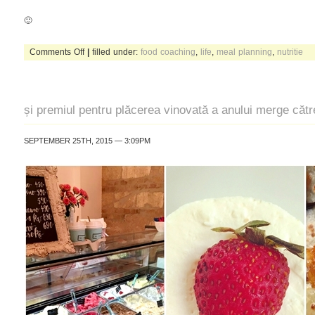
🙂
on
Comments Off
|
filled under:
food coaching
,
life
,
meal planning
,
nutritie
viața
ca
o
farfurie
și premiul pentru plăcerea vinovată a anului merge cătr
SEPTEMBER 25TH, 2015 — 3:09PM