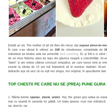
Există un xls. The mother of all xls files din micul, dar
jegosul
plinul de mic
În care s-au vărsat în ultimul an
168
de chestionare, completate de
1
individual pe treaba asta lax poreclită
food coaching
. Ei, și într-o zi cân
de un virus fistichiu adus de Iepu din găurica neagră a colectivității, mi-am
“tabel” și am extras câteva concluzii simpatice, pe care bunul simț al omul
exacte la vârsta de 15 ani mă împiedică să le numesc statistici. M-am 
distractiv așa să vezi că nu ești nici singur, nici original, în apucăturile ta
TOP CHESTII PE CARE NU SE (PREA) PUNE GURA
1. Sfânta treime
spanac
,
ștevie
,
urizici
. Yep, the green goo astea se clasea
mai cu seamă în varianta lor gătită. Un baby spanac crud mai mănâncă 
rar, dom’le, rar.