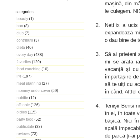
mașină, din mâ
le culegem. N
categories
beauty
(1)
Netflix a uci
boo
(8)
expandează mint
club
(7)
o dau bine de 
contributii
(3)
dieta
(40)
Să ai prieteni
every day
(438)
mi se arată ia
favorites
(120)
vacanță și cu
food coaching
(10)
împărtășire de
life
(197)
să te uiți cu a
meal planning
(27)
mommy undercover
(59)
în când. Altfel
nutritie
(12)
Tenișii Bensim
off topic
(126)
oldies
(115)
în ei, în toate
party food
(52)
bășică. Nici î
publicitate
(33)
spală impecabil
reviews
(73)
de parcă ți-ai p