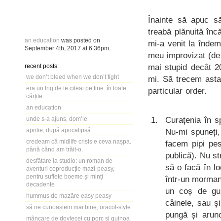
Înainte să apuc 
treabă plănuită înc
an education
was posted on
mi-a venit la înde
September 4th, 2017
at
6.36pm
..
meu improvizat (de 
mai stupid decât 2
recent posts:
we don’t bleed when we don’t fight
mi. Să trecem asta
era un frig de te citeai pe tine. în toate
particular order.
cărțile.
an education
Curațenia în s
unde s-a ajuns, dom’le
aprilie, după apocalipsă
Nu-mi spuneți,
credeam că midlife crisis e ceva nașpa.
facem pipi pes
până când am trăit-o.
publică). Nu s
desfătare la studio: un roman de
să o facă în l
aventuri coproducție mazi-peasy,
pentru suflete boeme și minți
într-un morman
decadente
un coș de gu
hummus de mazăre easy peasy
câinele, sau ș
să ne cunoaștem mai bine, oracol-style
pungă și arun
mâncare de dovlecei cu porc și quinoa