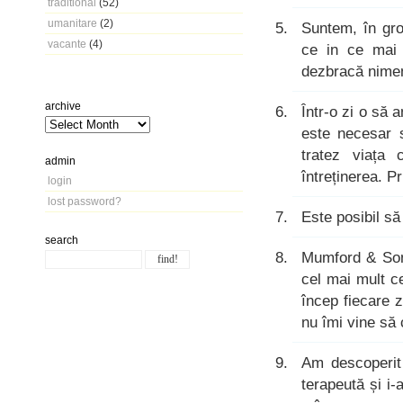
traditional
(52)
umanitare
(2)
Suntem, în gro
vacante
(4)
ce in ce mai 
dezbracă nimen
archive
Într-o zi o să 
este necesar 
tratez viața
admin
întreținerea. 
login
lost password?
Este posibil să
search
Mumford & Sons
cel mai mult c
încep fiecare 
nu îmi vine să 
Am descoperit
terapeută și i