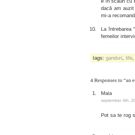
e în scaun cu 
dacă am auzit 
mi-a recomanda
La întrebarea “
femeilor interv
tags:
ganduri
,
life
4 Responses to “an 
Maia
september 4th, 2
Pot sa te rog 