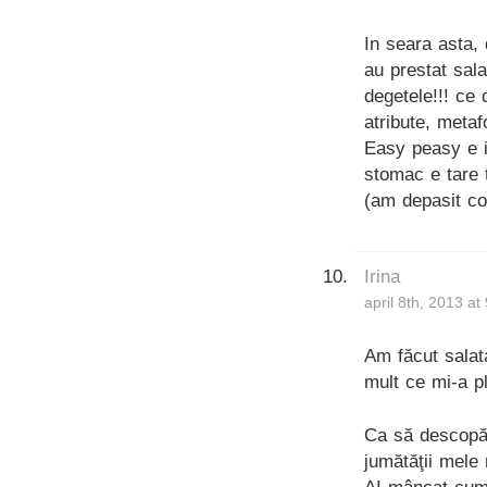
In seara asta, 
au prestat sala
degetele!!! ce 
atribute, metaf
Easy peasy e in
stomac e tare t
(am depasit c
Irina
april 8th, 2013 at
Am făcut sala
mult ce mi-a p
Ca să descopăr
jumătăţii mele