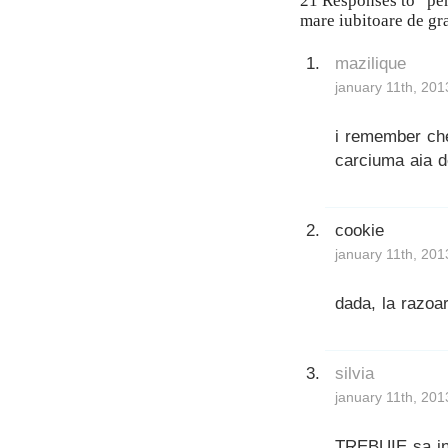
21 Responses to “pentr
mare iubitoare de gr
mazilique
january 11th, 201
i remember chel
carciuma aia d
cookie
january 11th, 201
dada, la razoa
silvia
january 11th, 201
TREBUIE sa inc