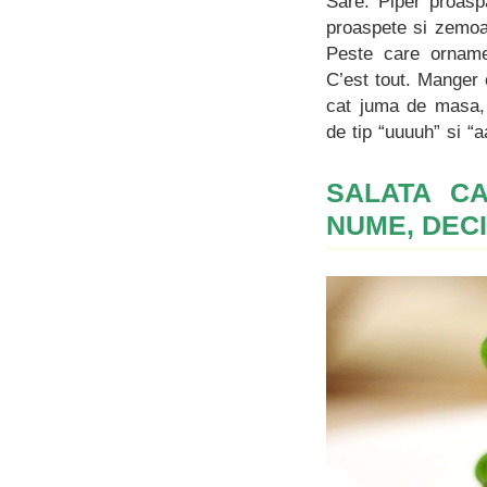
Sare. Piper proasp
proaspete si zemoa
Peste care ornamen
C’est tout. Manger
cat juma de masa, a
de tip “uuuuh” si “a
SALATA CA
NUME, DECI