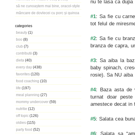
nu te lasa ca dupa u
să ne cunoaștem mai bine, oracol-style
mâncare de dovlecei cu porc și quinoa
#1
: Sa fie cu carne
tot felul de miresme
categories
beauty
(1)
#2
: Sa fie cu bran
boo
(8)
branza de capra, 
club
(7)
contributii
(3)
#3
: Sa aiba la baz
dieta
(40)
baby spinach, creso
every day
(438)
rosie). Sa NU aiba 
favorites
(120)
food coaching
(10)
life
(197)
#4
: Baza asta de v
meal planning
(27)
turnat doar peste
mommy undercover
(59)
amestece decat in f
nutritie
(12)
off topic
(126)
#5
: Salata cea bun
oldies
(115)
party food
(52)
#6
: Salata sa “am