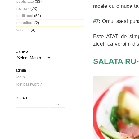
publicitate
(33)
moale cu o nuca tar
reviews
(73)
traditional
(52)
#7
: Omul sa-si puna
umanitare
(2)
vacante
(4)
Este ATAT de simp
ziceti ca vorbim dis
archive
SALATA RU
admin
login
lost password?
search