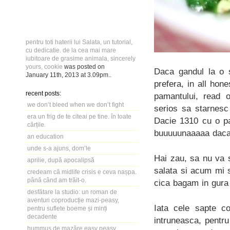
pentru toti haterii lui Salata, un tutorial,
cu dedicatie. de la cea mai mare
iubitoare de grasime animala, sincerely
yours, cookie
was posted on
Daca gandul la o s
January 11th, 2013
at
3.09pm
..
prefera, in all ho
recent posts:
pamantului, read 
we don’t bleed when we don’t fight
serios sa starnesc
era un frig de te citeai pe tine. în toate
Dacie 1310 cu o pal
cărțile.
buuuuunaaaaa daca
an education
unde s-a ajuns, dom’le
Hai zau, sa nu va 
aprilie, după apocalipsă
salata si acum mi 
credeam că midlife crisis e ceva nașpa.
până când am trăit-o.
cica bagam in gura 
desfătare la studio: un roman de
aventuri coproducție mazi-peasy,
Iata cele sapte co
pentru suflete boeme și minți
decadente
intruneasca, pentru 
hummus de mazăre easy peasy