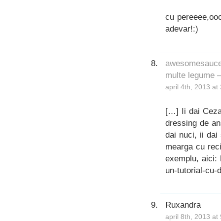
cu pereeee,oooo
adevar!:)
awesomesauce. 
multe legume 
april 4th, 2013 at
[…] Ii dai Ceza
dressing de ans
dai nuci, ii da
mearga cu reci
exemplu, aici: 
un-tutorial-cu
Ruxandra
april 8th, 2013 at