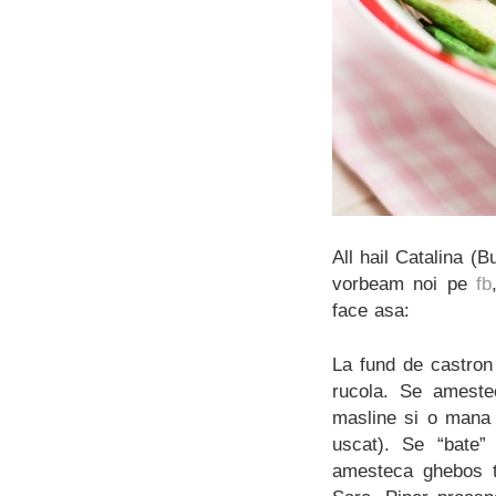
All hail Catalina (
vorbeam noi pe
fb
face asa:
La fund de castron
rucola. Se amestec
masline si o mana 
uscat). Se “bate”
amesteca ghebos to