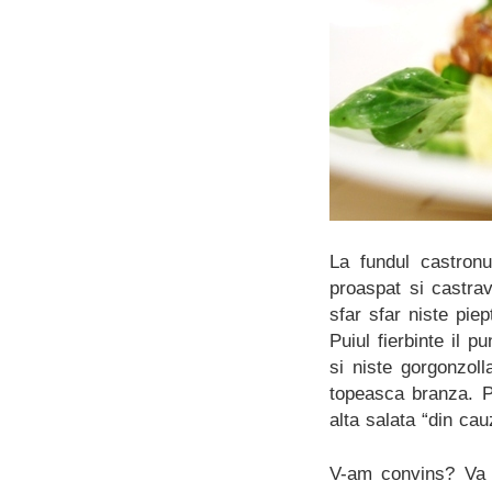
La fundul castronu
proaspat si castrav
sfar sfar niste pie
Puiul fierbinte il 
si niste gorgonzol
topeasca branza. P
alta salata “din ca
V-am convins? Va 