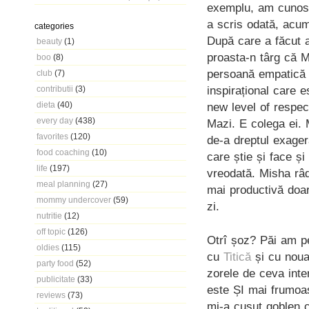
exemplu, am cunosc
a scris odată, acum
categories
După care a făcut a
beauty
(1)
proasta-n târg că M
boo
(8)
persoană empatică ș
club
(7)
inspirațional care 
contributii
(3)
dieta
(40)
new level of respec
every day
(438)
Mazi. E colega ei. 
favorites
(120)
de-a dreptul exager
food coaching
(10)
care știe și face ș
life
(197)
vreodată. Misha râ
meal planning
(27)
mai productivă doa
mommy undercover
(59)
zi.
nutritie
(12)
off topic
(126)
Otrî șoz? Păi am pet
oldies
(115)
cu
Titică
și cu noua
party food
(52)
zorele de ceva inter
publicitate
(33)
este ȘI mai frumoas
reviews
(73)
mi-a cusut goblen 