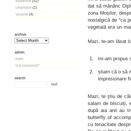
traditional
(52)
dat să mănânc Dipl
umanitare
(2)
zona Moșilor, desp
vacante
(4)
nostalgică de “ca p
vegetală era un mar
archive
Mazi, te-am lăsat l
admin
mi-am propus să
login
lost password?
știam că o să 
impresionare fi
search
Mazi, te știu de câ
salam de biscuiți, 
după aia anii au tr
butterfly of accom
cu tenacitate despr