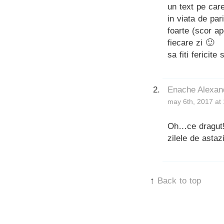
un text pe care
in viata de par
foarte (scor ap
fiecare zi 🙂
sa fiti fericite 
Enache Alexan
may 6th, 2017 at
Oh…ce dragut! 
zilele de astaz
↑
Back to top