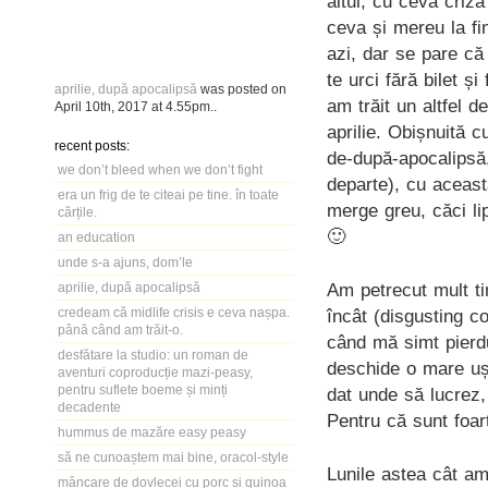
altul, cu ceva criz
ceva și mereu la fi
azi, dar se pare că
te urci fără bilet ș
aprilie, după apocalipsă
was posted on
am trăit un altfel d
April 10th, 2017
at
4.55pm
..
aprilie. Obișnuită c
recent posts:
de-după-apocalipsă,
we don’t bleed when we don’t fight
departe), cu aceast
era un frig de te citeai pe tine. în toate
merge greu, căci li
cărțile.
🙂
an education
unde s-a ajuns, dom’le
Am petrecut mult t
aprilie, după apocalipsă
credeam că midlife crisis e ceva nașpa.
încât (disgusting c
până când am trăit-o.
când mă simt pierdu
desfătare la studio: un roman de
deschide o mare ușă
aventuri coproducție mazi-peasy,
pentru suflete boeme și minți
dat unde să lucrez,
decadente
Pentru că sunt foar
hummus de mazăre easy peasy
să ne cunoaștem mai bine, oracol-style
Lunile astea cât am
mâncare de dovlecei cu porc și quinoa