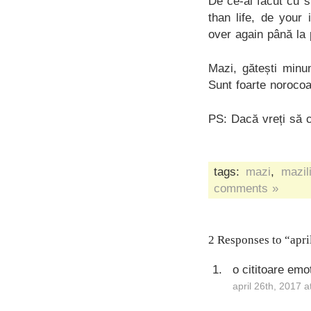
De ce-ai făcut cu s
than life, de your
over again până la 
Mazi, gătești minu
Sunt foarte norocoas
PS: Dacă vreți să c
tags:
mazi
,
mazil
comments »
2 Responses to “apri
o cititoare emo
april 26th, 2017 