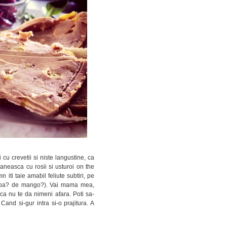
cu crevetii si niste langustine, ca
aneasca cu rosii si usturoi on the
 iti taie amabil feliute subtiri, pe
ceapa? de mango?). Vai mama mea,
 ca nu te da nimeni afara. Poti sa-
and si-gur intra si-o prajitura. A