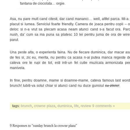
fantana de ciocolata… orgie.
Asa, nu pare mult cand citesti, dar cand mananci… well, altfel parca. Mi-a 
placut si lumea. Serviciul foarte friendly. Camera de joaca pentru copii – o 
deloc si n-a vrut sa plecam acasa neam atunci cand s-a facut ora. Parca
nush, da’ cum sa ma puna sa platesc 10 lei pentru juma de ora de wirel
parut.
Una peste alta, o experienta faina. Nu de fiecare duminica, dar macar as
de fes si, zic eu, merita, nu pentru ca acasa n-ai putea manca regeste de
cateva ore te rupi de tot, esti intr-un fel cutie muzicala armonizata per
manivela.
In fine, pentru doamne, mame si doamne-mame, cateva famous last words:
brunch! Iubiti-va sotul chiar si atunci cand nu duce gunoiul
cu zilele!
tags:
brunch
,
crowne plaza
,
duminica
,
life
,
review
9 comments »
9 Responses to “sunday brunch la crowne plaza”