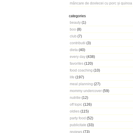
mâncare de dovlecei cu porc și quinoa
categories
beauty
(1)
boo
(8)
club
(7)
contributii
(3)
dieta
(40)
every day
(438)
favorites
(120)
food coaching
(10)
life
(197)
meal planning
(27)
mommy undercover
(59)
nutritie
(12)
off topic
(126)
oldies
(115)
party food
(52)
publicitate
(33)
reviews
(73)