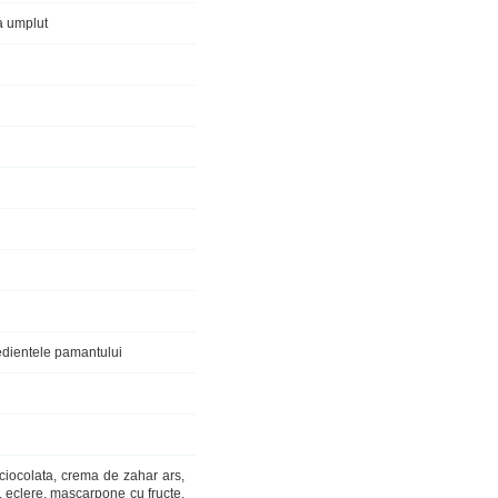
ua umplut
redientele pamantului
i ciocolata, crema de zahar ars,
a, eclere, mascarpone cu fructe,