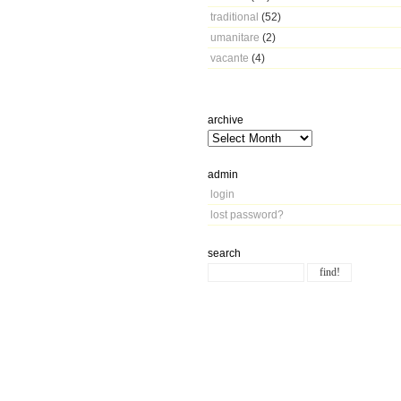
traditional
(52)
umanitare
(2)
vacante
(4)
archive
admin
login
lost password?
search