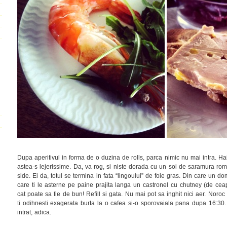
Dupa aperitivul in forma de o duzina de rolls, parca nimic nu mai intra. Hai 
astea-s lejerissime. Da, va rog, si niste dorada cu un soi de saramura rom
side. Ei da, totul se termina in fata “lingoului” de foie gras. Din care un domn
care ti le asterne pe paine prajita langa un castronel cu chutney (de 
cat poate sa fie de bun! Refill si gata. Nu mai pot sa inghit nici aer. Noroc
ti odihnesti exagerata burta la o cafea si-o sporovaiala pana dupa 16:30. C
intrat, adica.