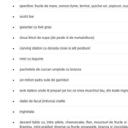
aperitive: fructe de mare, somon fume, terrine, quiche-uri, aspicuri, o
sushi bar
galantar cu foie gras
doua feluri de supa (de peste si de numaistiuce)
carving station cu dorada rosie si alti pestisori
miel cu legume
pachetele de curcan umplute cu branza
un milion patru sute de garnituri
wok station unde iti prepari pe loc ce vrea muschiul tau, din toate ing
statie de facut (intruna) clatite
inghetata
dessert table cu, intre altele, cheesecake, flan, moussuri de fructe s
tiramisu, mini-prajituri diverse cu fructe proaspete, branza si ciocolat