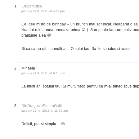
Ciupercutza
january 21st, 2013 at 4:11 pm
Ce idee misto de birthday – un brunch mai sofisticat. Neaparat o s
ziua lui (ok, a mea urmeaza prima 😛 ). Sau poate fara un motiv an
prajiturile alea 😛
Si ca sa nu uit: La multi ani, Omului tau! Sa fie sanatos si voios!
Mihaela
january 21st, 2013 at 6:10 pm
La multi ani sotului tau! Si multumesc pentru ca m-ai binedispus du
DinDragostePentruGatit
january 22nd, 2013 at 11:50 am
Delicii, pur si simplu… 🙂