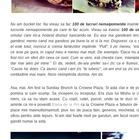
Nu am bucket list. Nu vreau sa fac
100
de lucruri
nemaipomenite
inainte
lucrurile nemaipomenite pe care le fac acum. Vreau sa traiesc
100 de vi
omului care mi-a hotarat drumul nascandu-se. Eu asa ma gandeam ieri, d
gandesc mereu cand ma gandesc pe bune la el si la noi. Dogoresc ca o so
el este totul, norocul si crema fanteziilor implinite. “Pufi”, ii zic mereu, “
ce iese pe gura, in capul meu e mereu mai mult. De exemplu “Daca nu ai 
fost nici un sfert din ceea ce sunt. Cum ar veni, esti chestia care, intampla
dar mai ales pe mine.” Ei da, vedeti, de-aia prefer sa-i zic ca e frumos
‘Cause he does. Ca atunci cand i-am zis “te iubesc”, ce-am vrut sa zic era
certitudine mai mare. Nicio neimplinita dorinta. Am tot.
Asa, mai. Am fost la Sunday Brunch la Crowne Plaza. Si asta clar e de po
pomina si cam scump. Sa incepem cu inceputul. Era ziua lui Mishu si ce
mers, ca sa nu stam acasa. Cu copil, catel, purcel, unde sa te duci in
aminte ca mi-a povestit
Elena de la Pro
ca la Crowne Plaza e fabulos de 
place mie maimultsimaimult, plus loc de joaca fain, generos, mochetat, c
oficiu pentru alde Iepurs. N-am stat foarte mult pe ganduri, am facut rez
gandit numai la asta.