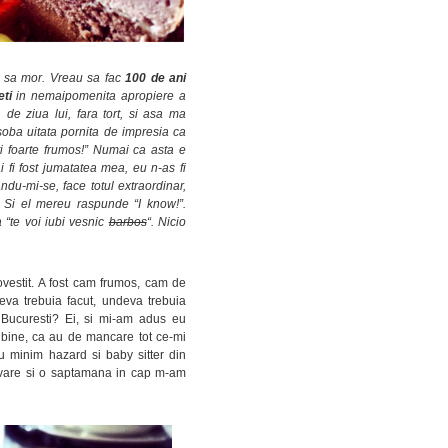
 sa mor. Vreau sa fac
100 de ani
eti
in nemaipomenita apropiere a
e ziua lui, fara tort, si asa ma
ba uitata pornita de impresia ca
esti foarte frumos!” Numai ca asta e
fi fost jumatatea mea, eu n-as fi
ndu-mi-se, face totul extraordinar,
. Si el mereu raspunde “I know!”.
 “te voi iubi vesnic
barbos
“. Nicio
vestit. A fost cam frumos, cam de
va trebuia facut, undeva trebuia
 Bucuresti? Ei, si mi-am adus eu
bine, ca au de mancare tot ce-mi
u minim hazard si baby sitter din
ervare si o saptamana in cap m-am