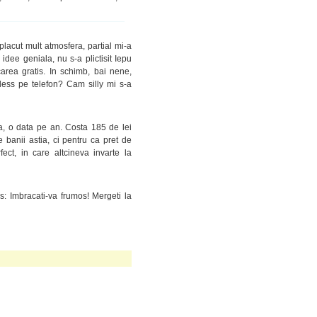
placut mult atmosfera, partial mi-a
idee geniala, nu s-a plictisit Iepu
rea gratis. In schimb, bai nene,
ess pe telefon? Cam silly mi s-a
a, o data pe an. Costa 185 de lei
 banii astia, ci pentru ca pret de
fect, in care altcineva invarte la
 Imbracati-va frumos! Mergeti la