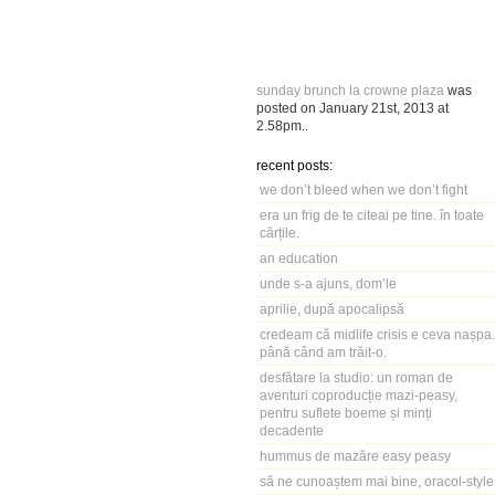
sunday brunch la crowne plaza
was
posted on
January 21st, 2013
at
2.58pm
..
recent posts:
we don’t bleed when we don’t fight
era un frig de te citeai pe tine. în toate
cărțile.
an education
unde s-a ajuns, dom’le
aprilie, după apocalipsă
credeam că midlife crisis e ceva nașpa.
până când am trăit-o.
desfătare la studio: un roman de
aventuri coproducție mazi-peasy,
pentru suflete boeme și minți
decadente
hummus de mazăre easy peasy
să ne cunoaștem mai bine, oracol-style