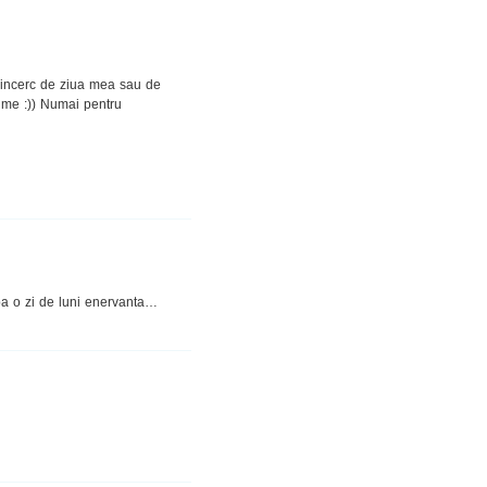
a incerc de ziua mea sau de
ume :)) Numai pentru
pa o zi de luni enervanta…