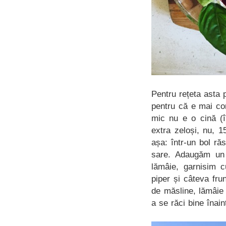
Pentru rețeta asta
pentru că e mai con
mic nu e o cină (î
extra zeloși, nu, 
așa: într-un bol ră
sare. Adaugăm un 
lămâie, garnisim c
piper și câteva fr
de măsline, lămâie 
a se răci bine înain