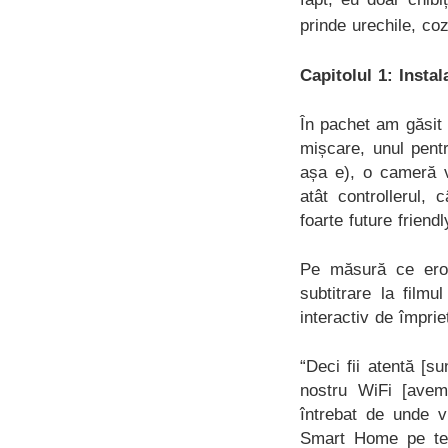
prinde urechile, co
Capitolul 1: Instal
În pachet am găsit 
mișcare, unul pentr
așa e), o cameră v
atât controllerul, 
foarte future friend
Pe măsură ce erou
subtitrare la film
interactiv de împrie
“Deci fii atentă [s
nostru WiFi [ave
întrebat de unde v
Smart Home pe tel