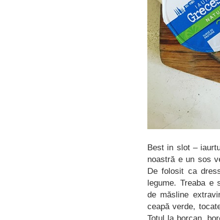
Best in slot – iau
noastră e un sos ve
De folosit ca dres
legume. Treaba e s
de măsline extravi
ceapă verde, tocate
Totul la borcan, bo