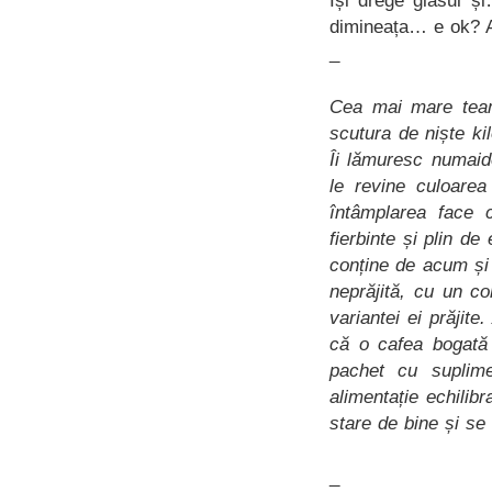
Își drege glasul ș
dimineața… e ok? 
_
Cea mai mare team
scutura de niște k
Îi lămuresc numaid
le revine culoarea
întâmplarea face 
fierbinte și plin de
conține de acum și
neprăjită, cu un c
variantei ei prăjite
că o cafea bogată 
pachet cu suplimen
alimentație echili
stare de bine și se 
_