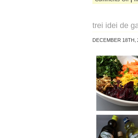
oran
smart
home
&
trei idei de g
mrs.
smart
pants
DECEMBER 18TH, 
devor
de
tehno