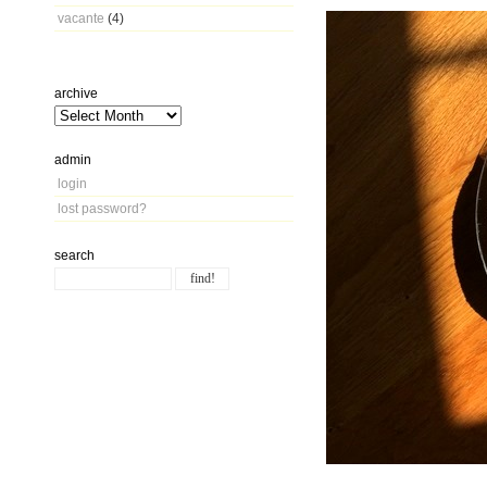
vacante
(4)
archive
admin
login
lost password?
search