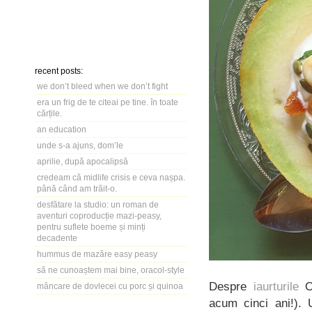
recent posts:
we don’t bleed when we don’t fight
era un frig de te citeai pe tine. în toate
cărțile.
an education
unde s-a ajuns, dom’le
aprilie, după apocalipsă
credeam că midlife crisis e ceva nașpa.
până când am trăit-o.
desfătare la studio: un roman de
aventuri coproducție mazi-peasy,
pentru suflete boeme și minți
decadente
hummus de mazăre easy peasy
să ne cunoaștem mai bine, oracol-style
Despre
iaurturile
O
mâncare de dovlecei cu porc și quinoa
acum cinci ani!). 