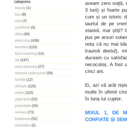
categories
aveam zero viață, 
beauty
(1)
3 luni) și foarte 
boo
(8)
cum și un istoric 
club
(7)
iaurtul de pe vre
contributii
(3)
staniol, mai știți?
dieta
(40)
pus pe arsuri solar
every day
(438)
nota că nu mai bău
favorites
(120)
traumă destul), mi
food coaching
(10)
duceam cu satisfacț
life
(197)
necocoloș. A fost 
meal planning
(27)
cinci ani.
mommy undercover
(59)
nutritie
(12)
Ei, azi vă arăt niș
off topic
(126)
multe în ultimii ci
oldies
(115)
în luna lui cuptor.
party food
(52)
publicitate
(33)
MIXUL 1, DE M
reviews
(73)
CONFIATE ȘI SE
traditional
(52)
umanitare
(2)