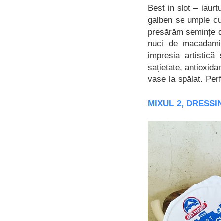
Best in slot – iau
galben se umple cu
presărăm semințe de
nuci de macadamia
impresia artistică
sațietate, antioxid
vase la spălat. Perf
MIXUL 2, DRESS