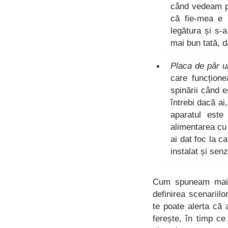
când vedeam p
că fie-mea e m
legătura și s-a
mai bun tată, d
Placa de păr ui
care funcțione
spinării când e
întrebi dacă ai,
aparatul este 
alimentarea cu 
ai dat foc la c
instalat și sen
Cum spuneam mai s
definirea scenariil
te poate alerta că
ferește, în timp ce