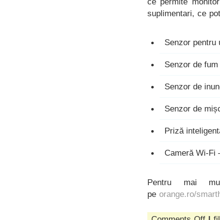
ce permite monitor
suplimentari, ce pot
Senzor pentru 
Senzor de fum 
Senzor de inun
Senzor de mișc
Priză inteligen
Cameră Wi-Fi 
Pentru mai mul
pe
orange.ro/smar
on
Comments Off
|
fi