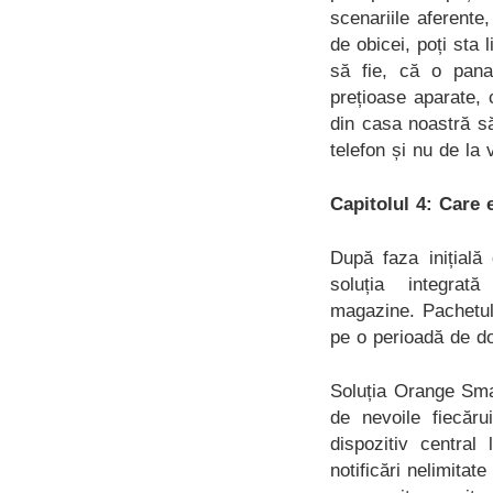
scenariile aferent
de obicei, poți sta 
să fie, că o pana
prețioase aparate, 
din casa noastră să
telefon și nu de la
Capitolul 4: Care 
După faza inițială
soluția integr
magazine. Pachetul 
pe o perioadă de do
Soluția Orange Smar
de nevoile fiecăru
dispozitiv central
notificări nelimita