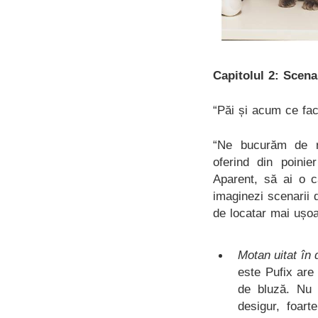
Capitolul 2: Scenar
“Păi și acum ce fac
“Ne bucurăm de re
oferind din poinie
Aparent, să ai o ca
imaginezi scenarii d
de locatar mai ușoa
Motan uitat în 
este Pufix are 
de bluză. Nu 
desigur, foart