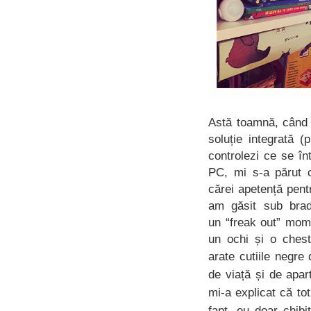
Astă toamnă, când 
soluție integrată (
controlezi ce se în
PC, mi s-a părut c
cărei apetență pent
am găsit sub brad
un “freak out” mom
un ochi și o ches
arate cutiile negre
de viață și de apart
mi-a explicat că to
fapt, eu doar chib