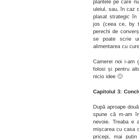
plantele pe care n
uleiul, sau, în caz
plasat strategic î
jos (ceea ce, by 
perechi de converși
se poate scrie u
alimentarea cu cure
Camerei noi i-am g
folosi și pentru a
nicio idee 🙂
Capitolul 3: Concl
După aproape două
spune că m-am împ
nevoie. Treaba e a
mișcarea cu casa c
pricepi, mai puțin