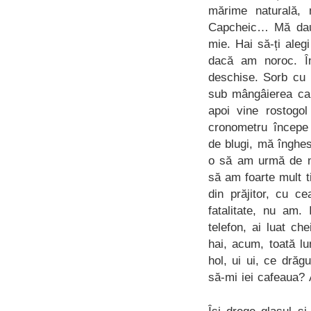
mărime naturală,
Capcheic… Mă dau j
mie. Hai să-ți alegi
dacă am noroc. Îm
deschise. Sorb cu 
sub mângâierea cal
apoi vine rostogol
cronometru începe 
de blugi, mă înghes
o să am urmă de na
să am foarte mult 
din prăjitor, cu c
fatalitate, nu am.
telefon, ai luat c
hai, acum, toată l
hol, ui ui, ce drăg
să-mi iei cafeaua