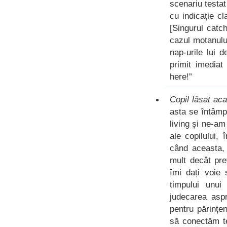
scenariu testat
cu indicație c
[Singurul catc
cazul motanulu
nap-urile lui d
primit imediat
here!”
Copil lăsat ac
asta se întâmp
living și ne-am
ale copilului
când aceasta, 
mult decât pre
îmi dați voie 
timpului unui
judecarea aspr
pentru părințe
să conectăm te