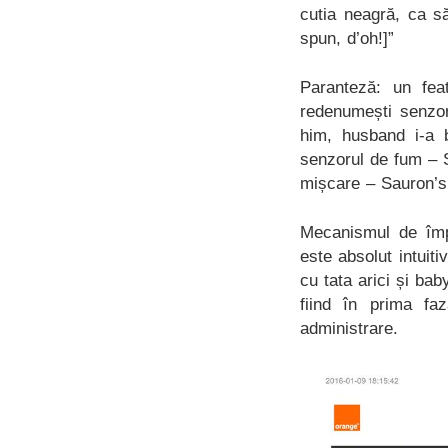
cutia neagră, ca s
spun, d’oh!]”
Paranteză: un feat
redenumești senzor
him, husband i-a b
senzorul de fum – S
mișcare – Sauron’
Mecanismul de împr
este absolut intuiti
cu tata arici și ba
fiind în prima fa
administrare.