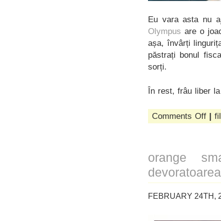
Eu vara asta nu a
Olympus
are o joac
așa, învârți linguri
păstrați bonul fisca
sorți.
În rest, frâu liber 
on
Comments Off
|
fi
învâr
lingur
orange sm
devoratoarea
FEBRUARY 24TH, 2