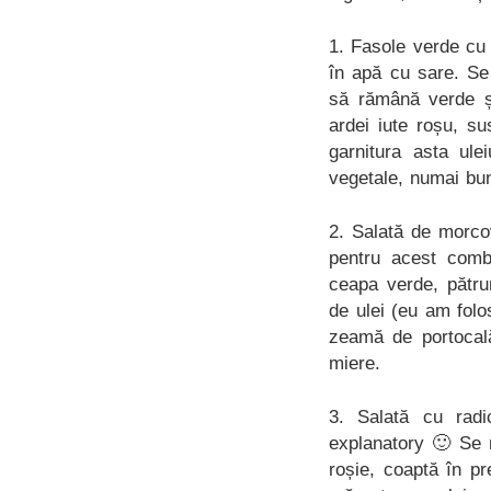
1. Fasole verde cu 
în apă cu sare. Se
să rămână verde ș
ardei iute roșu, s
garnitura asta ule
vegetale, numai bun
2. Salată de morco
pentru acest combo
ceapa verde, pătru
de ulei (eu am folo
zeamă de portocală
miere.
3. Salată cu radi
explanatory 🙂 Se m
roșie, coaptă în pre