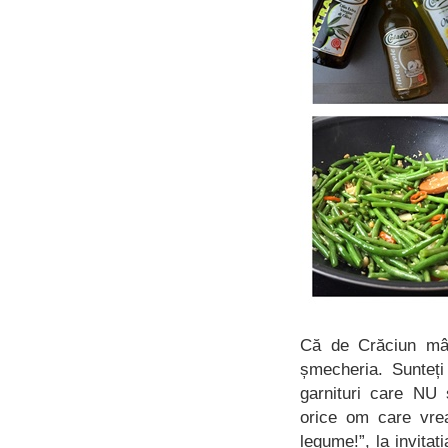
Că de Crăciun mân
șmecheria. Sunteți
garnituri care NU 
orice om care vre
legume!”, la invitaț