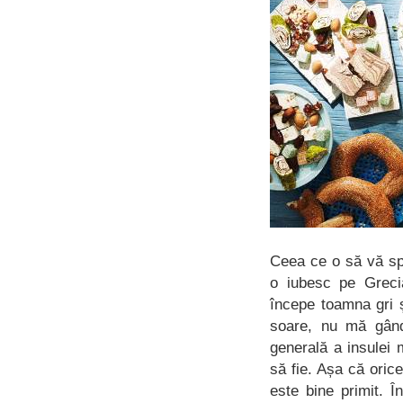
Ceea ce o să vă spu
o iubesc pe Greci
începe toamna gri ș
soare, nu mă gând
generală a insulei
să fie. Așa că oric
este bine primit. 