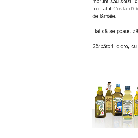
mărunt sau solzi, c
fructatul
Costa d’Or
de lămâie.
Hai că se poate, ză
Sărbători lejere, c