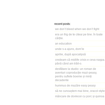
recent posts:
we don’t bleed when we don’t fight
era un frig de te citeai pe tine. în toate
cărțile.
an education
unde s-a ajuns, dom’le
aprilie, după apocalipsă
credeam că midlife crisis e ceva nașpa.
până când am trăit-o.
desfătare la studio: un roman de
aventuri coproducție mazi-peasy,
pentru suflete boeme și minți
decadente
hummus de mazăre easy peasy
să ne cunoaștem mai bine, oracol-style
mâncare de dovlecei cu porc și quinoa