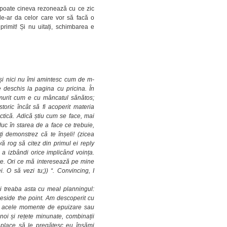
 poate cineva rezonează cu ce zic
le-ar da celor care vor să facă o
rimit! Și nu uitați, schimbarea e
 și nici nu îmi amintesc cum de m-
 deschis la pagina cu pricina. În
urit cum e cu mâncatul sănătos;
storic încât să fi acoperit materia
actică. Adică știu cum se face, mai
uc în starea de a face ce trebuie,
ți demonstrez că te înșeli! (zicea
vă rog să citez din primul ei reply
a izbândi orice implicând voința.
re. Ori ce mă interesează pe mine
. O să vezi tu;)) “. Convincing, I
 treaba asta cu meal planningul:
eside the point. Am descoperit cu
Fără acele momente de epuizare sau
i și rețete minunate, combinații
 place să le pregătesc eu însămi