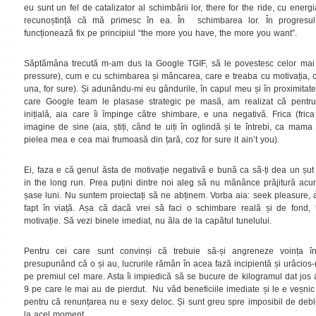
eu sunt un fel de catalizator al schimbării lor, there for the ride, cu ene
recunoștință că mă primesc în ea. În schimbarea lor. În progresul 
funcționează fix pe principiul “the more you have, the more you want”.
Săptămâna trecută m-am dus la Google TGIF, să le povestesc celor mai 
pressure), cum e cu schimbarea și mâncarea, care e treaba cu motivația, car
una, for sure). Și adunându-mi eu gândurile, în capul meu și în proximitate
care Google team le plasase strategic pe masă, am realizat că pentru 
inițială, aia care îi împinge către shimbare, e una negativă. Frica (fric
imagine de sine (aia, știți, când te uiți în oglindă și te întrebi, ca mam
pielea mea e cea mai frumoasă din țară, coz for sure it ain’t you).
Ei, faza e că genul ăsta de motivație negativă e bună ca să-ți dea un șut 
in the long run. Prea puțini dintre noi aleg să nu mănânce prăjitură acum
șase luni. Nu suntem proiectați să ne abținem. Vorba aia: seek pleasure,
fapt în viață. Așa că dacă vrei să faci o schimbare reală și de fond, t
motivație. Să vezi binele imediat, nu ăla de la capătul tunelului.
Pentru cei care sunt convinși că trebuie să-și angreneze voința 
presupunând că o și au, lucrurile rămân în acea fază incipientă și urâcios-
pe premiul cel mare. Asta îi impiedică să se bucure de kilogramul dat jos a
9 pe care le mai au de pierdut. Nu văd beneficiile imediate și le e veșnic 
pentru că renunțarea nu e sexy deloc. Și sunt greu spre imposibil de deblo
la acel moment.