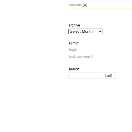
vacante
(4)
archive
admin
login
lost password?
search