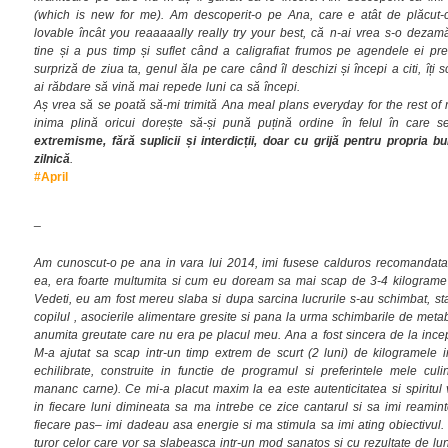
(which is new for me). Am descoperit-o pe Ana, care e atât de plăcut-c
lovable încât you reaaaaally really try your best, că n-ai vrea s-o dezam
tine și a pus timp și suflet când a caligrafiat frumos pe agendele ei p
surpriză de ziua ta, genul ăla pe care când îl deschizi și începi a citi, îți
ai răbdare să vină mai repede luni ca să începi.
Aș vrea să se poată să-mi trimită Ana meal plans everyday for the rest of
inima plină oricui dorește să-și pună puțină ordine în felul în care 
extremisme, fără suplicii și interdicții, doar cu grijă pentru propria bu
zilnică
.
#April
_
Am cunoscut-o pe ana in vara lui 2014, imi fusese calduros recomandata
ea, era foarte multumita si cum eu doream sa mai scap de 3-4 kilogram
Vedeti, eu am fost mereu slaba si dupa sarcina lucrurile s-au schimbat, sta
copilul , asocierile alimentare gresite si pana la urma schimbarile de met
anumita greutate care nu era pe placul meu. Ana a fost sincera de la incepu
M-a ajutat sa scap intr-un timp extrem de scurt (2 luni) de kilogramele i
echilibrate, construite in functie de programul si preferintele mele cu
mananc carne). Ce mi-a placut maxim la ea este autenticitatea si spiritu
in fiecare luni dimineata sa ma intrebe ce zice cantarul si sa imi reamin
fiecare pas– imi dadeau asa energie si ma stimula sa imi ating obiectivul.
turor celor care vor sa slabeasca intr-un mod sanatos si cu rezultate de lu