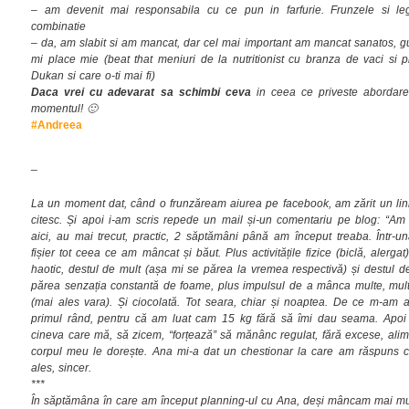
– am devenit mai responsabila cu ce pun in farfurie. Frunzele si le
combinatie
– da, am slabit si am mancat, dar cel mai important am mancat sanatos, gu
mi place mie (beat that meniuri de la nutritionist cu branza de vaci si p
Dukan si care o-ti mai fi)
Daca vrei cu adevarat sa schimbi ceva
in ceea ce priveste abordar
momentul! 🙂
#Andreea
_
La un moment dat, când o frunzăream aiurea pe facebook, am zărit un li
citesc. Și apoi i-am scris repede un mail și-un comentariu pe blog: “Am f
aici, au mai trecut, practic, 2 săptămâni până am început treaba. Într-un
fișier tot ceea ce am mâncat și băut. Plus activitățile fizice (biclă, aler
haotic, destul de mult (așa mi se părea la vremea respectivă) și destul 
părea senzația constantă de foame, plus impulsul de a mânca multe, multe
(mai ales vara). Și ciocolată. Tot seara, chiar și noaptea. De ce m-am 
primul rând, pentru că am luat cam 15 kg fără să îmi dau seama. Apo
cineva care mă, să zicem, “forțează” să mănânc regulat, fără excese, alim
corpul meu le dorește. Ana mi-a dat un chestionar la care am răspuns c
ales, sincer.
***
În săptămâna în care am început planning-ul cu Ana, deși mâncam mai mult 