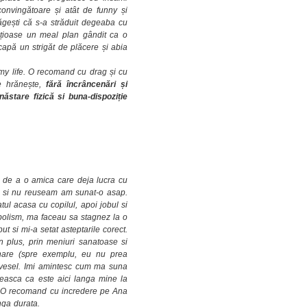
onvingătoare și atât de funny și
ăgești că s-a străduit degeaba cu
rețioase un meal plan gândit ca o
 scapă un strigăt de plăcere și abia
 my life. O recomand cu drag și cu
se hrănește,
fără încrâncenări și
năstare fizică si buna-dispoziție
 de a o amica care deja lucra cu
e si nu reuseam am sunat-o asap.
tul acasa cu copilul, apoi jobul si
abolism, ma faceau sa stagnez la o
t si mi-a setat asteptarile corect.
n plus, prin meniuri sanatoase si
linare (spre exemplu, eu nu prea
l vesel. Imi amintesc cum ma suna
teasca ca este aici langa mine la
 O
recomand cu incredere pe Ana
nga durata.