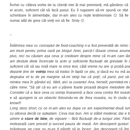
Închei cu câteva vorbe de la clienții mei ăi mai premianți, mă gândesc că
ei acolo, suficient cât să facă pasul. Eu îi rugasem să-mi spună ce sfat 
schimbare în alimentație, dar m-am ales cu niște testimoniale 🙂 Să fie p
numai atât de grea cât vreți voi să fie. Srsly 🙂
_
Întâlnirea mea cu conceptul de food-coaching n-a fost prevestită de nimic
am trezit pentru prima oară pe blogul Anei, parcă-l lăsase cineva anume
plus, nici nu căutam așa ceva și credeam despre mine că m-am cam lăm
am destule diete încercate la activ și suficiente fluctuații de greutate în i
suficient cât să iau notă mare la orice test, câtă vreme nu are și probă pr
departe ține de
voința
mea să traduc în faptă ce știu, și dacă eu nu mă ad
degeaba vii tu de pe margine să-mi strigi hai că poți!, că parol, pot să-
mintea mea în gândul ei). Well, aici ia cuvantul Ana, herself, permiteți-mi 
către mine: “Să știi că eu am o părere foarte proastă despre metodele de 
Consider că a face ceva cu voința înseamnă a face ceva contra firii noast
e să ajungem la un obiectiv folosindu-ne de firea noastra, nu în ciuda ei
know!!!
Long story short, cu ce m-am ales eu dupa ce am experimentat două luni
cu altceva decât ce așteptam. Ceva mai bun. Am si slăbit moderat, dar e b
uimire
o stare de bine
, de vigoare – fără fluctuații de-a lungul zilei. 
moleșeală care preced și succed pauza de masă. Am descoperit gusturi no
hrănitoare pe care nu m-aș fi gândit să le încerc. Am descoperit că îmi