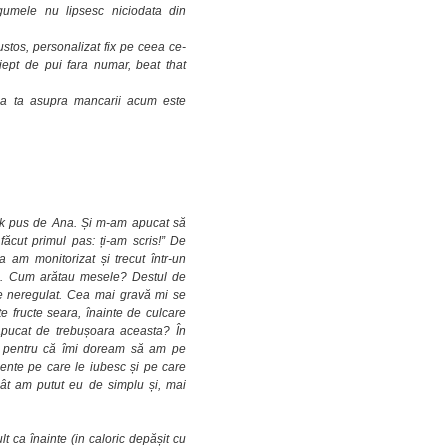
gumele nu lipsesc niciodata din
stos, personalizat fix pe ceea ce-
iept de pui fara numar, beat that
ea ta asupra mancarii acum este
nk pus de Ana. Și m-am apucat să
ăcut primul pas: ți-am scris!” De
a am monitorizat și trecut într-un
gat). Cum arătau mesele? Destul de
de neregulat. Cea mai gravă mi se
 fructe seara, înainte de culcare
apucat de trebușoara aceasta? În
i pentru că îmi doream să am pe
ente pe care le iubesc și pe care
ât am putut eu de simplu și, mai
ca înainte (in caloric depășit cu