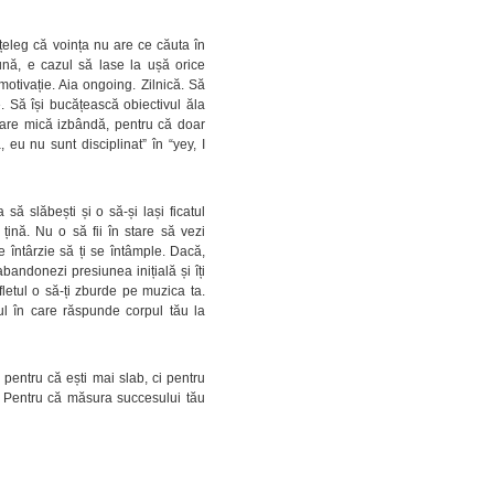
țeleg că voința nu are ce căuta în
nă, e cazul să lase la ușă orice
otivație. Aia ongoing. Zilnică. Să
. Să își bucățească obiectivul ăla
ecare mică izbândă, pentru că doar
 eu nu sunt disciplinat” în “yey, I
 să slăbești și o să-și lași ficatul
 țină. Nu o să fii în stare să vezi
e întârzie să ți se întâmple. Dacă,
 abandonezi presiunea inițială și îți
fletul o să-ți zburde pe muzica ta.
lul în care răspunde corpul tău la
u pentru că ești mai slab, ci pentru
hi. Pentru că măsura succesului tău