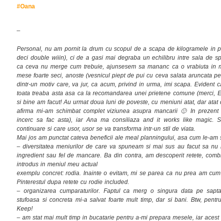
#Oana
_
Personal, nu am pornit la drum cu scopul de a scapa de kilogramele in pl
deci double wiiin), ci de a gasi mai degraba un echilibru intre sala de 
ca ceva nu merge cum trebuie, ajunsesem sa mananc ca o vrabiuta in mar
mese foarte seci, anoste (vesnicul piept de pui cu ceva salata aruncata pe
dintr-un motiv care, va jur, ca acum, privind in urma, imi scapa. Evident
toata treaba asta asa ca la recomandarea unei prietene comune (merci, Em
si bine am facut! Au urmat doua luni de poveste, cu meniuni atat, dar atat 
afirma mi-am schimbat complet viziunea asupra mancarii 🙂 In prezent 
incerc sa fac asta), iar Ana ma consiliaza and it works like magic. S
continuare si care usor, usor se va transforma intr-un stil de viata.
Mai jos am punctat cateva beneficii ale meal planningului, asa cum le-am s
– diversitatea meniurilor de care va spuneam si mai sus au facut sa nu 
ingredient sau fel de mancare. Ba din contra, am descoperit retete, combi
introdus in meniul meu actual
exemplu concret: rodia. Inainte o evitam, mi se parea ca nu prea am c
Pinterestul dupa retete cu rodie included.
– organizarea cumparaturilor. Faptul ca merg o singura data pe sapta
stufoasa si concreta mi-a salvat foarte mult timp, dar si bani. Btw, pent
Keep!
– am stat mai mult timp in bucatarie pentru a-mi prepara mesele, iar acest 