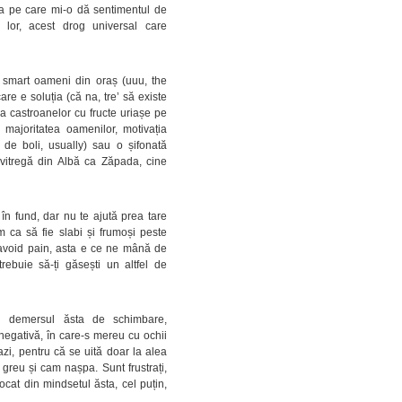
rgia pe care mi-o dă sentimentul de
lor, acest drog universal care
smart oameni din oraș (uuu, the
e e soluția (că na, tre’ să existe
a castroanelor cu fructe uriașe pe
majoritatea oamenilor, motivația
a de boli, usually) sau o șifonată
a vitregă din Albă ca Zăpada, cine
în fund, dar nu te ajută prea tare
 ca să fie slabi și frumoși peste
 avoid pain, asta e ce ne mână de
rebuie să-ți găsești un altfel de
în demersul ăsta de schimbare,
negativă, în care-s mereu cu ochii
zi, pentru că se uită doar la alea
greu și cam nașpa. Sunt frustrați,
cat din mindsetul ăsta, cel puțin,