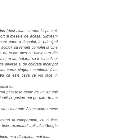
us (desi stiam ca vine la pachet,
sport si mesele de acasa. Simteam
e parte a timpului, in principal
 acolo), sa renunt complet la cine
 ca nu m-am ales cu nimic bun din
i!) m-am hotarat sa ii scriu Anei
de diverse si de colorate incat pot
imi creez singura meniurile (sau
tiu ca este ceva ce voi face in
imtit eu:
ma plictisesc deloc de un anumit
natii si gusturi noi pe care le-am
um sa o mananc. Acum scormonesc
mana la cumparaturi, cu o lista
ru liste recomand aplicatia Google
lucru m-a disciplinat mai mult