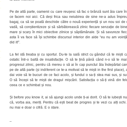
Pe de altă parte, oamenii cu care reușesc să fac o brânză sunt ăia care în
ce facem noi aici. Că deși frica sau neiubirea de sine ne-a adus împreu
bagaj, ca să se poată deschide către o nouă experiență și un nou soi de m
vadă, să conștientizeze și să sărbătorească zilnic fiecare senzație de bine
mare și scary în mici obiective zilnice și săptămânale. Și să savureze fi
asta îi va face să își schimbe discursul interior din alde “eu nu am voință,
did it!”.
La fel stă treaba și cu sportul. Du-te la sală strict cu gândul că te miști ca
ostatic într-o baltă de insatisfacție. O să te țină până când n-o să te mai
progresul zilnic, pentru că mereu o să ai în cap punctul ăla îndepărtat car
pe de altă parte (și indiferent ce te-a motivat să te miști in the first place),
dai voie să te bucuri de ce faci acolo, și fundul o sa-ți stea mai sus, și su
O să începi să te miști de dragul mișcării. Satisfacția o să-ți vină din fe
ceea ce e schimbat și nou.
Și before you know it, ai să ajungi acolo unde ți-ai dorit. O să te iubești n
că, vorba aia, meriți. Pentru că ești beat de progres și te vezi cu alți oc
nu mai e doar o cifră. E o stare.
_