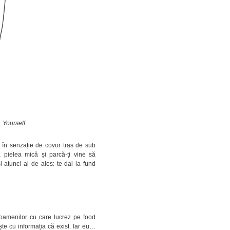
e_Yourself
 în senzație de covor tras de sub
 pielea mică și parcă-ți vine să
 atunci ai de ales: te dai la fund
oamenilor cu care lucrez pe food
te cu informația că exist. Iar eu…