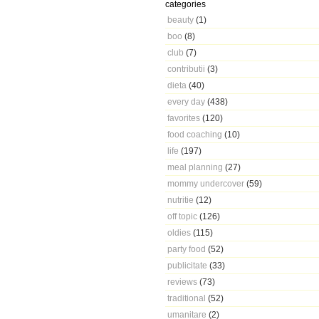
categories
beauty
(1)
boo
(8)
club
(7)
contributii
(3)
dieta
(40)
every day
(438)
favorites
(120)
food coaching
(10)
life
(197)
meal planning
(27)
mommy undercover
(59)
nutritie
(12)
off topic
(126)
oldies
(115)
party food
(52)
publicitate
(33)
reviews
(73)
traditional
(52)
umanitare
(2)