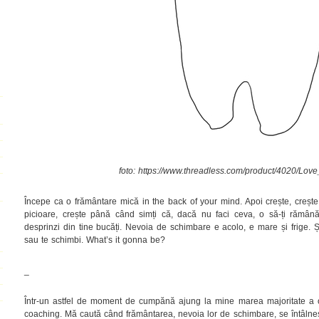
foto: https://www.threadless.com/product/4020/Lov
Începe ca o frământare mică in the back of your mind. Apoi crește, crește
picioare, crește până când simți că, dacă nu faci ceva, o să-ți rămână
desprinzi din tine bucăți. Nevoia de schimbare e acolo, e mare și frige. Și
sau te schimbi. What’s it gonna be?
_
Într-un astfel de moment de cumpănă ajung la mine marea majoritate a 
coaching. Mă caută când frământarea, nevoia lor de schimbare, se întâlneș