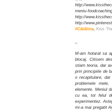
http://www.kissthec
meniu-foodcoaching
http://www.kissthe
http://www.pinteres
#Cătălina
,
Kiss Th
_
M-am hotarat sa ap
blocaj. Citisem de
stiam teoria, dar 
prin principiile de
o recapitulare, dar
problemele mele, d
elemente. Meniul da
cu ea, tot felul 
experimentez. Ast
mi-a mai pregatit An