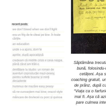
recent posts:
we don’t bleed when we don’t fight
era un frig de te citeai pe tine. în toate
cărțile.
an education
unde s-a ajuns, dom’le
aprilie, după apocalipsă
credeam că midlife crisis e ceva nașpa.
Săptămâna trecută 
până când am trăit-o.
bună, folosindu
desfătare la studio: un roman de
cetățeni. Așa 
aventuri coproducție mazi-peasy,
pentru suflete boeme și minți
coaching gratuit, un
decadente
de prânz, după cu
hummus de mazăre easy peasy
“Viața ca o farfur
să ne cunoaștem mai bine, oracol-style
mai fi. Așa că az
mâncare de dovlecei cu porc și quinoa
pare culmea inte