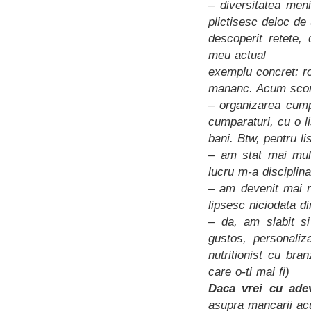
– diversitatea men
plictisesc deloc de
descoperit retete,
meu actual
exemplu concret: r
mananc. Acum scorm
– organizarea cump
cumparaturi, cu o l
bani. Btw, pentru l
– am stat mai mult
lucru m-a disciplin
– am devenit mai r
lipsesc niciodata d
– da, am slabit s
gustos, personaliz
nutritionist cu br
care o-ti mai fi)
Daca vrei cu ade
asupra mancarii a