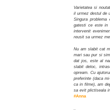
Varietatea si nout
il urmez destul de 
Singura problema e
gatesti ce este in
intervenit evenime
reusit sa urmez men
Nu am slabit cat mi
mari sau pur si sim
dat jos, este al n
slabit deloc, int
opream. Cu ajutorul
preferinte (daca mi
ca in filme), am de
sa evit plictiseala
#Anna
_