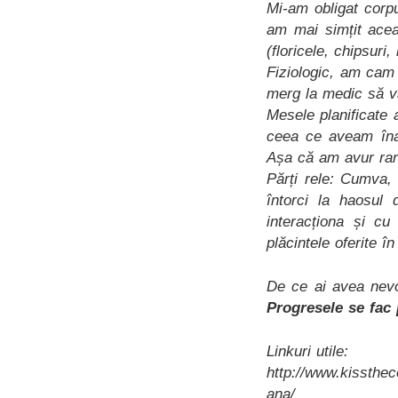
Mi-am obligat corp
am mai simțit acea
(floricele, chipsuri,
Fiziologic, am cam
merg la medic să vă
Mesele planificate
ceea ce aveam înai
Așa că am avur rand
Părți rele: Cumva,
întorci la haosul 
interacționa și cu
plăcintele oferite în
De ce ai avea nevo
Progresele se fac
Linkuri utile:
http://www.kissthec
ana/