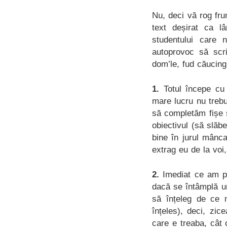
Nu, deci vă rog fru
text deșirat ca l
studentului care
autoprovoc să scri
dom’le, fud căucing
1.
Totul începe cu
mare lucru nu treb
să completăm fișe 
obiectivul (să slă
bine în jurul mânca
extrag eu de la voi
2.
Imediat ce am pri
dacă se întâmplă un
să înțeleg de ce n
înțeles), deci, zi
care e treaba, cât