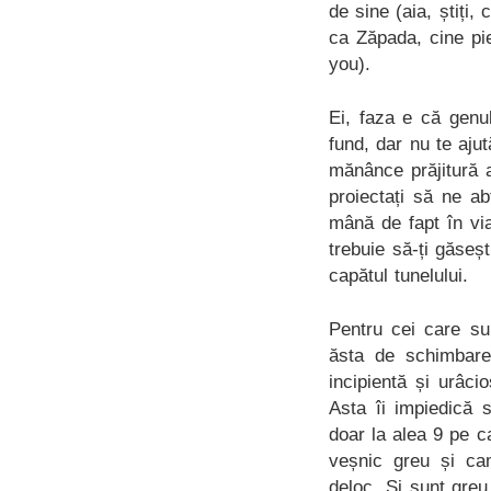
de sine (aia, știți,
ca Zăpada, cine pi
you).
Ei, faza e că genu
fund, dar nu te ajut
mănânce prăjitură 
proiectați să ne a
mână de fapt în vi
trebuie să-ți găseșt
capătul tunelului.
Pentru cei care su
ăsta de schimbare
incipientă și urâc
Asta îi impiedică 
doar la alea 9 pe c
veșnic greu și ca
deloc. Și sunt greu