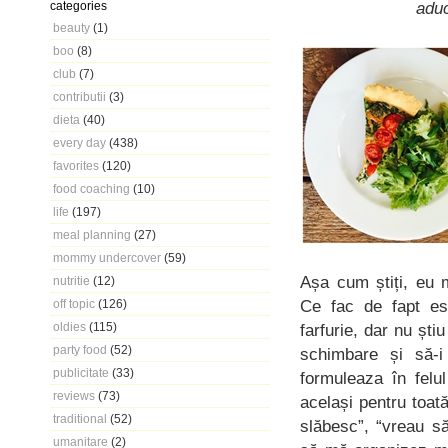
aduc
categories
beauty
(1)
boo
(8)
club
(7)
contributii
(3)
dieta
(40)
every day
(438)
favorites
(120)
food coaching
(10)
life
(197)
meal planning
(27)
mommy undercover
(59)
Așa cum știți, eu 
nutritie
(12)
Ce fac de fapt es
off topic
(126)
oldies
(115)
farfurie, dar nu șt
party food
(52)
schimbare și să-i
publicitate
(33)
formuleaza în felul
reviews
(73)
același pentru toat
traditional
(52)
slăbesc”, “vreau s
umanitare
(2)