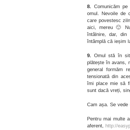
8.
Comunicăm pe to
omul. Nevoile de c
care povestesc zil
aici, mereu 🙂 N
întâlnire, dar, d
întâmplă că ieșim l
9.
Omul stă în situ
plătește în avans, n
general formăm re
tensionată din ace
îmi place mie să fi
sunt dacă vreți, si
Cam așa. Se vede 
Pentru mai multe a
aferent,
http://easy