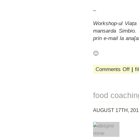
_
Workshop-ul Viața c
mansarda Simbio. A
prin e-mail la ana[
🙂
on
Comments Off
|
fi
viața
ca
o
farfur
food coachin
AUGUST 17TH, 201