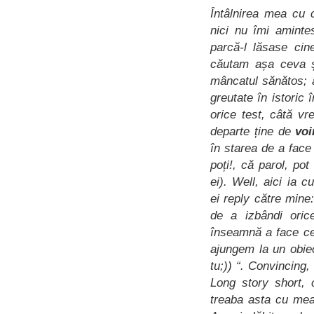
Întâlnirea mea cu 
nici nu îmi aminte
parcă-l lăsase cin
căutam așa ceva 
mâncatul sănătos; a
greutate în istoric 
orice test, câtă v
departe ține de
voi
în starea de a face
poți!, că parol, po
ei). Well, aici ia 
ei reply către mine
de a izbândi oric
înseamnă a face ce
ajungem la un obiec
tu;)) “. Convincing,
Long story short,
treaba asta cu mea