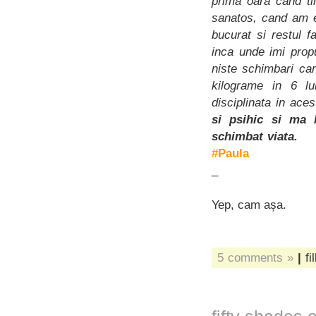
prima oara cand t
sanatos, cand am ex
bucurat si restul 
inca unde imi prop
niste schimbari ca
kilograme in 6 l
disciplinata in ace
si psihic si ma 
schimbat viata.
#Paula
_
Yep, cam așa.
_
5 comments »
|
fi