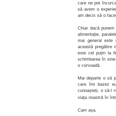
care ne pot încurca
să avem o experien
am decis să o fac
Chiar dacă punem to
alimentație, paralel
mai general este 
această pregătire 
este cel puțin la 
schimbarea în sine. 
o corvoadă.
Mai departe o să p
care îmi bazez eu 
cunoașteți, o să-l 
viața noastră în înt
Cam așa.