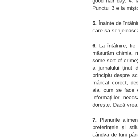
good hair day. 4. 
Punctul 3 e la mișt
5.
Înainte de întâlni
care să scrijeleas
6.
La întâlnire, fie
măsurăm chimia, ne
some sort of crime)
a jurnalului ținut
principiu despre s
mâncat corect, des
aia, cum se face e
informațiilor nec
dorește. Dacă vrea,
7.
Planurile alimen
preferințele și st
cândva de luni până