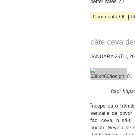
better rates 🙂
on
Comments Off
|
fi
se
întâm
din
nou
câte ceva de
JANUARY 26TH, 20
foto: http
Începe ca o frămân
senzație de covor 
faci ceva, o să-ți
bucăți. Nevoia de s
dai la fund sau te 