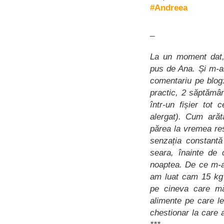
#Andreea
_
La un moment dat,
pus de Ana. Și m-a
comentariu pe blog:
practic, 2 săptămân
într-un fișier tot 
alergat). Cum ară
părea la vremea re
senzația constantă
seara, înainte de 
noaptea. De ce m-a
am luat cam 15 kg
pe cineva care mă
alimente pe care l
chestionar la care 