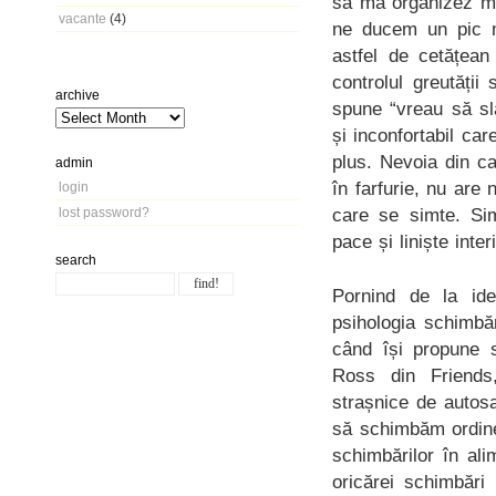
să mă organizez ma
vacante
(4)
ne ducem un pic m
astfel de cetățean
controlul greutății
archive
spune “vreau să sl
și inconfortabil ca
plus. Nevoia din c
admin
în farfurie, nu are
login
care se simte. Sim
lost password?
pace și liniște inter
search
Pornind de la id
psihologia schimbă
când își propune s
Ross din Friends
strașnice de autos
să schimbăm ordinea
schimbărilor în ali
oricărei schimbări