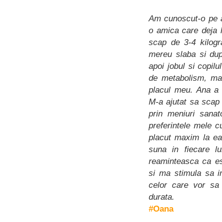
Am cunoscut-o pe a
o amica care deja 
scap de 3-4 kilog
mereu slaba si dup
apoi jobul si copil
de metabolism, ma
placul meu. Ana a f
M-a ajutat sa scap 
prin meniuri sanat
preferintele mele 
placut maxim la ea
suna in fiecare l
reaminteasca ca es
si ma stimula sa im
celor care vor sa
durata.
#Oana