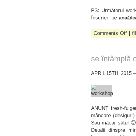
PS: Următorul work
Înscrieri pe
ana@ea
on
Comments Off
|
fi
food
coach
cum
funcț
se întâmplă 
APRIL 15TH, 2015 
ANUNȚ fresh-fulge
mâncare (desigur!) ș
Sau măcar sătul 🙂
Detalii dinspre mi