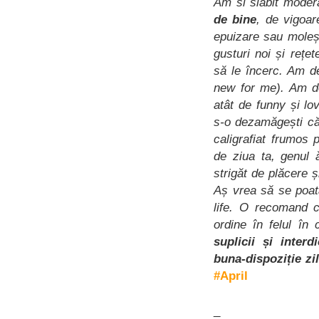
Am si slăbit moder
de bine
, de vigoar
epuizare sau moleș
gusturi noi și rețe
să le încerc. Am d
new for me). Am de
atât de funny și lo
s-o dezamăgești că 
caligrafiat frumos
de ziua ta, genul 
strigăt de plăcere 
Aș vrea să se poat
life. O recomand c
ordine în felul în
suplicii și interd
buna-dispoziție zi
#April
_