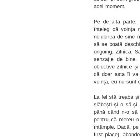
acel moment.
Pe de altă parte,
înțeleg că voința 
neiubirea de sine 
să se poată deschi
ongoing. Zilnică. S
senzație de bine.
obiective zilnice 
că doar asta îi va
voință, eu nu sunt di
La fel stă treaba ș
slăbești și o să-și 
până când n-o să t
pentru că mereu o 
întâmple. Dacă, pe d
first place), abando