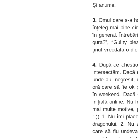
Și anume.
3.
Omul care s-a ho
înțeleg mai bine ci
în general. Întrebă
gura?”, “Guilty ple
ținut vreodată o die
4.
După ce chestio
intersectăm. Dacă e
unde au, negreșit,
oră care să fie ok
în weekend. Dacă o
inițială online. Nu
mai multe motive, pe
:-)) 1. Nu îmi plac
dragonului. 2. Nu 
care să fiu undeva