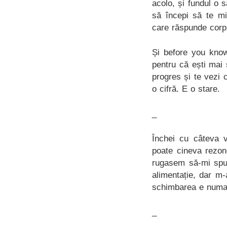
acolo, și fundul o 
să începi să te miș
care răspunde corpu
Și before you know 
pentru că ești mai 
progres și te vezi 
o cifră. E o stare.
_
Închei cu câteva v
poate cineva rezon
rugasem să-mi spun
alimentație, dar m-
schimbarea e numai 
_