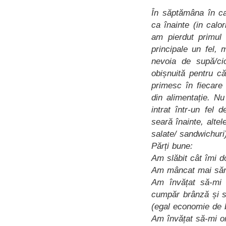
***
În săptămâna în c
ca înainte (in cal
am pierdut primul 
principale un fel
nevoia de supă/ci
obișnuită pentru c
primesc în fiecare
din alimentație. N
intrat într-un fel
seară înainte, alte
salate/ sandwichuri
Părți bune:
Am slăbit cât îmi d
Am mâncat mai sănă
Am învățat să-mi 
cumpăr brânză și s
(egal economie de b
Am învățat să-mi or