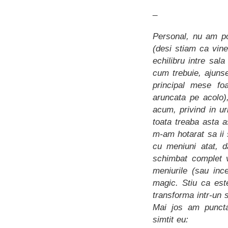
_
Personal, nu am po
(desi stiam ca vine
echilibru intre sa
cum trebuie, ajuns
principal mese fo
aruncata pe acolo)
acum, privind in u
toata treaba asta 
m-am hotarat sa ii 
cu meniuni atat, d
schimbat complet v
meniurile (sau inc
magic. Stiu ca est
transforma intr-un s
Mai jos am puncta
simtit eu: