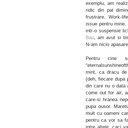
exemplu, am reali
ridic din pat dim
frustrare. Work-li
issue pentru mine. 
intr-o suspensie li
Bau
, am avut si ti
N-am nicio apasare
Pentru cine s
“eternalsunshineof
mint, ca dracu de
(deh, fiecare dupa p
din care nu o data 
come out for air, a
care-si hranea nep
pupa ousor. Mareti
mult cu oameni car
pentru ca vor sa f
intre altele, caci v