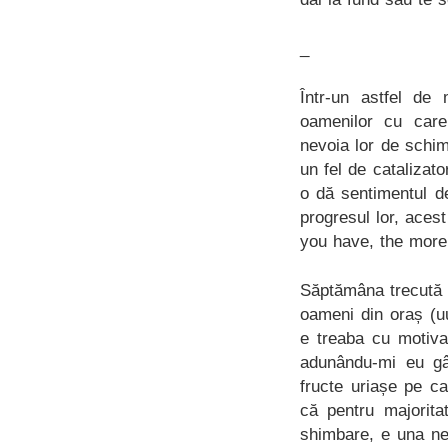
_
Într-un astfel d
oamenilor cu care
nevoia lor de schim
un fel de catalizato
o dă sentimentul d
progresul lor, aces
you have, the more
Săptămâna trecută 
oameni din oraș (u
e treaba cu motivaț
adunându-mi eu gân
fructe uriașe pe c
că pentru majoritat
shimbare, e una neg