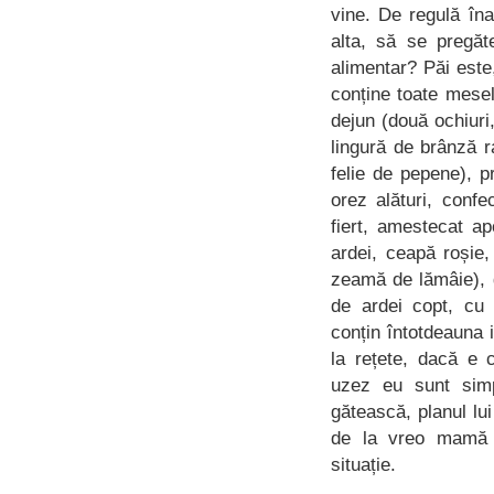
vine. De regulă în
alta, să se pregă
alimentar? Păi este
conține toate mese
dejun (două ochiuri,
lingură de brânză r
felie de pepene), p
orez alături, conf
fiert, amestecat ap
ardei, ceapă roșie,
zeamă de lămâie), 
de ardei copt, cu 
conțin întotdeauna 
la rețete, dacă e
uzez eu sunt sim
gătească, planul lu
de la vreo mamă 
situație.