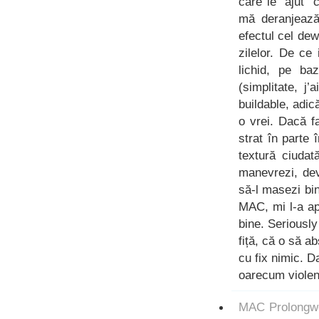
care le “ajut”
mă deranjează 
efectul cel de
zilelor. De c
lichid, pe ba
(simplitate, j
buildable, adic
o vrei. Dacă f
strat în parte
textură ciudat
manevrezi, dev
să-l masezi bi
MAC, mi l-a apl
bine. Seriously
fiță, că o să a
cu fix nimic. Da
oarecum violent
MAC Prolongw