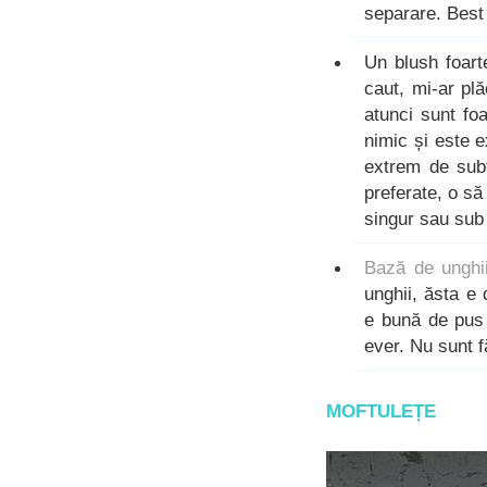
separare. Best 
Un blush foart
caut, mi-ar pl
atunci sunt foa
nimic și este 
extrem de subt
preferate, o să 
singur sau sub 
Bază de unghii
unghii, ăsta e
e bună de pus 
ever. Nu sunt f
MOFTULEȚE