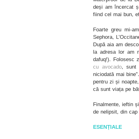
deși am încercat ș
fiind cel mai bun, 
Foarte greu mi-am
Sephora, L’Occitan
După aia am descope
la adresa lor am n
dafuq!). Folosesc z
cu avocado
, sunt
niciodată mai bine
pentru zi și noapte
că sunt viața pe bă
Finalmente, ieftin 
de nelipsit, din cap
ESENȚIALE