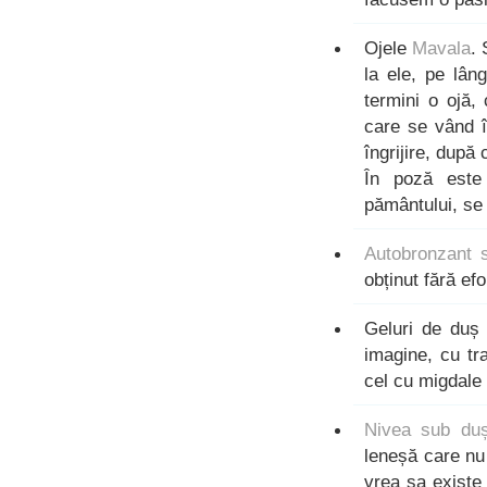
Ojele
Mavala
. 
la ele, pe lân
termini o ojă,
care se vând î
îngrijire, după
În poză este 
pământului, se
Autobronzant 
obținut fără ef
Geluri de du
imagine, cu tr
cel cu migdale 
Nivea sub du
leneșă care nu
vrea sa existe