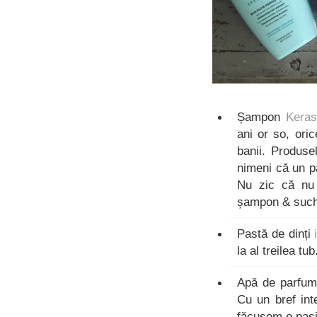
Șampon
Kera
ani or so, oric
banii. Produse
nimeni că un pă
Nu zic că nu 
șampon & such 
Pastă de dinți
la al treilea tub
Apă de parfu
Cu un bref int
făcusem o pasi