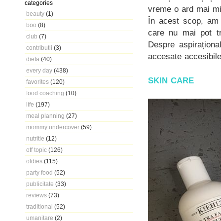
categories
vreme o ard mai mi
beauty
(1)
În acest scop, am 
boo
(8)
care nu mai pot tr
club
(7)
Despre aspiraționa
contributii
(3)
accesate accesibile
dieta
(40)
every day
(438)
SKIN CARE
favorites
(120)
food coaching
(10)
life
(197)
meal planning
(27)
mommy undercover
(59)
nutritie
(12)
off topic
(126)
oldies
(115)
party food
(52)
publicitate
(33)
reviews
(73)
traditional
(52)
umanitare
(2)