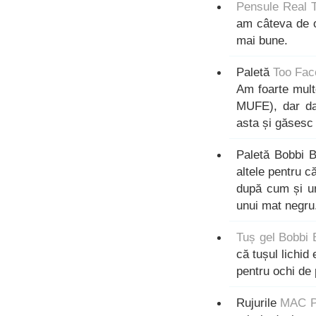
Pensule Real 
am câteva de oc
mai bune.
Paletă
Too Fa
Am foarte mult
MUFE), dar da
asta și găsesc
Paletă Bobbi B
altele pentru c
după cum și un
unui mat negru
Tuș gel Bobbi
că tușul lichid 
pentru ochi de 
Rujurile
MAC Pa