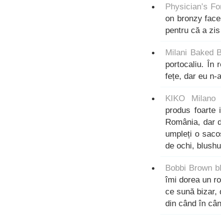
Physician’s Fo
on bronzy face
pentru că a zi
Milani Baked 
portocaliu. În
fețe, dar eu n-
KIKO Milano 
produs foarte 
România, dar da
umpleți o saco
de ochi, blushu
Bobbi Brown b
îmi dorea un ro
ce sună bizar, 
din când în cân