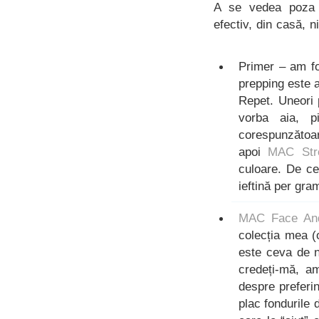
A se vedea poza d
efectiv, din casă, n
Primer – am f
prepping este 
Repet. Uneori 
vorba aia, p
corespunzătoa
apoi
MAC Str
culoare. De ce
ieftină per gra
MAC Face And
colecția mea (
este ceva de n
credeți-mă, a
despre preferi
plac fondurile 