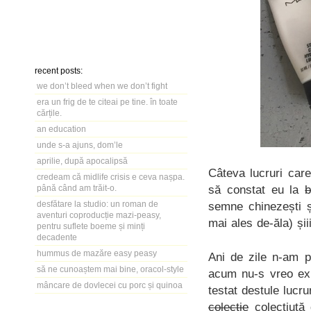
recent posts:
we don’t bleed when we don’t fight
era un frig de te citeai pe tine. în toate
cărțile.
an education
unde s-a ajuns, dom’le
aprilie, după apocalipsă
Câteva lucruri car
credeam că midlife crisis e ceva nașpa.
să constat eu la
b
până când am trăit-o.
desfătare la studio: un roman de
semne chinezești ș
aventuri coproducție mazi-peasy,
mai ales de-ăla) și
pentru suflete boeme și minți
decadente
hummus de mazăre easy peasy
Ani de zile n-am p
să ne cunoaștem mai bine, oracol-style
acum nu-s vreo ex
mâncare de dovlecei cu porc și quinoa
testat destule lucr
colecție
colecțiuță 