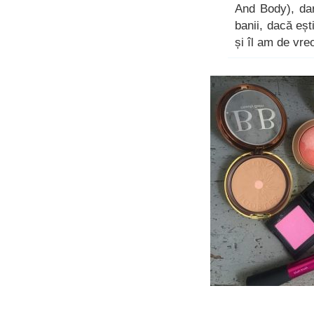
And Body), dar
banii, dacă ești
și îl am de vre