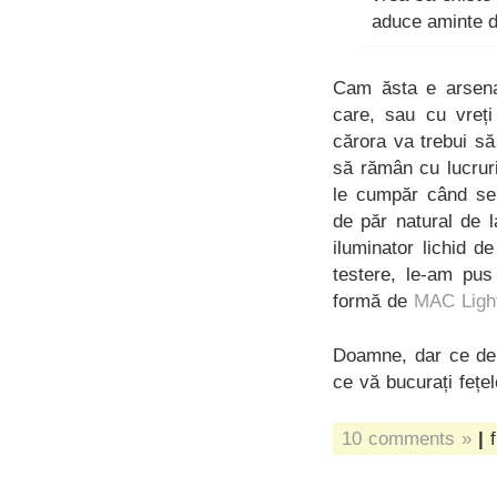
aduce aminte d
Cam ăsta e arsenal
care, sau cu vreți
cărora va trebui s
să rămân cu lucruri
le cumpăr când se 
de păr natural de l
iluminator lichid 
testere, le-am pus
formă de
MAC Light
Doamne, dar ce de a
ce vă bucurați fețe
10 comments »
|
f