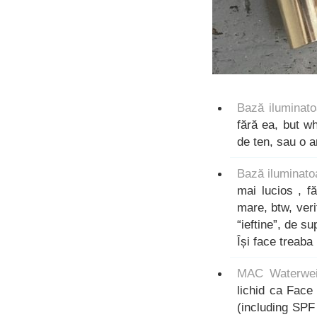
Bază iluminato
fără ea, but w
de ten, sau o a
Bază iluminat
mai lucios , f
mare, btw, veri
“ieftine”, de s
Își face treab
MAC Waterwei
lichid ca Face 
(including SPF 