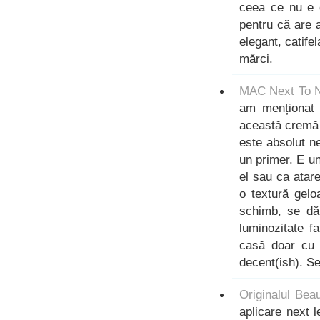
ceea ce nu e d
pentru că are 
elegant, catifel
mărci.
MAC Next To N
am menționat 
această cremă c
este absolut n
un primer. E un
el sau ca atar
o textură gel
schimb, se dă
luminozitate f
casă doar cu 
decent(ish). S
Originalul Bea
aplicare next 