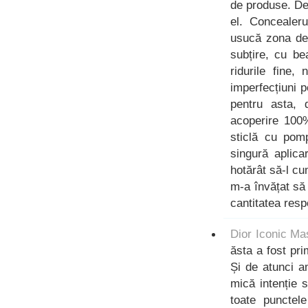
de produse. De
el. Concealeru
usucă zona de 
subțire, cu be
ridurile fine,
imperfecțiuni p
pentru asta,
acoperire 100%
sticlă cu pom
singură aplic
hotărât să-l c
m-a învățat să
cantitatea respe
Dior Iconic Ma
ăsta a fost pr
Și de atunci 
mică intenție 
toate punctel