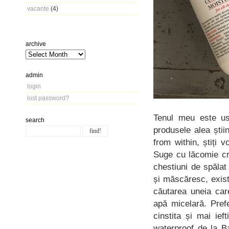
vacante
(4)
archive
admin
login
lost password?
Tenul meu este us
search
produsele alea știin
from within, știți
Suge cu lăcomie cr
chestiuni de spăla
și măscăresc, exist
căutarea uneia car
apă micelară. Pre
cinstita și mai ief
waterproof de la B