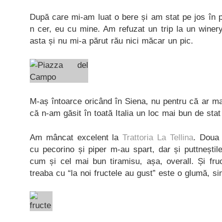
După care mi-am luat o bere și am stat pe jos în pi
n cer, eu cu mine. Am refuzat un trip la un winer
asta și nu mi-a părut rău nici măcar un pic.
M-aș întoarce oricând în Siena, nu pentru că ar mai
că n-am găsit în toată Italia un loc mai bun de sta
Am mâncat excelent la
Trattoria La Tellina
. Doua 
cu pecorino și piper m-au spart, dar și puttneștil
cum și cel mai bun tiramisu, așa, overall. Și fru
treaba cu “la noi fructele au gust” este o glumă, si