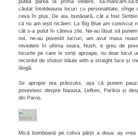
putea părea la prima vedere, să-mâncăm-să-b
căutat întotdeauna locuri cu personalitate, sînge 
ceva în plus. De aia, bunăoară, cât a fost Simbio
că nu am ieșit nicăieri. La Big Blue am cunoscut ni
cât s-a putut în câteva zile. Ne-au lăsat să pune
noi, ne-au povestit lucruri, am avut masa noast
revedere în ultima seara. Nush, e greu de poves
locurile pe care le simți aproape, nu doar locul 
recordul de shoturi băute with a straight face și m
lângă.
Se apropie ora prânzului, așa că punem pauz
povestesc despre Naousa, Lefkes, Parikia și des
din Paros.
Mică bomboană pe coliva părții a doua: aș vrea 