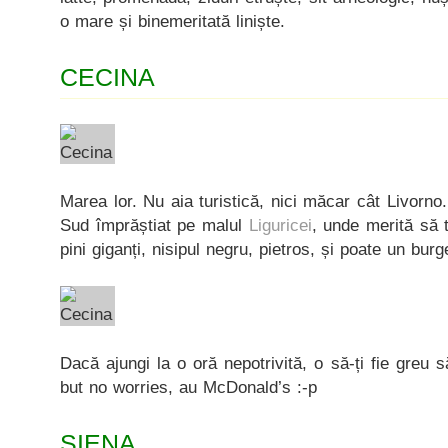
o mare și binemeritată liniște.
CECINA
Marea lor. Nu aia turistică, nici măcar cât Livorno
Sud împrăștiat pe malul
Liguricei
, unde merită să t
pini giganți, nisipul negru, pietros, și poate un bur
Dacă ajungi la o oră nepotrivită, o să-ți fie greu
but no worries, au McDonald’s :-p
SIENA