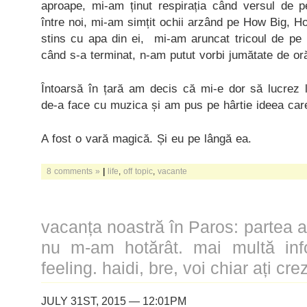
aproape, mi-am ținut respirația când versul de
între noi, mi-am simțit ochii arzând pe How Big, H
stins cu apa din ei, mi-am aruncat tricoul de pe
când s-a terminat, n-am putut vorbi jumătate de or
Întoarsă în țară am decis că mi-e dor să lucrez 
de-a face cu muzica și am pus pe hârtie ideea car
A fost o vară magică. Și eu pe lângă ea.
8 comments »
|
life
,
off topic
,
vacante
vacanța noastră în Paros: partea a 
nu m-am hotărât. mai multă info
feeling. haidi, bre, voi chiar ați crez
JULY 31ST, 2015 — 12:01PM