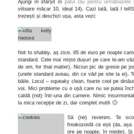
Ajungi în sfârșit în
patul tău pentru următoarele 
viitoare măcar 10, ideal 14). Cazi lată, lată I tel
trezești și deschizi ușa, asta vezi:
Not to shabby, aș zice. 85 de euro pe noapte came
standard. Cele mai mișto dușuri pe care le-am văz
de om, for that matter). Niciun pic de gresie pe jo
(unele standard aveau, din ce văd pe site la ei). Tot
băile. Locul – squeaky clean, foarte cool pe dinăun
voi. Mici probleme cu o ușă care nu se putea înch
caldă (not) într-una din camere. Nimic insurmonta
la mica recepție de zi, dar complet inutili 🙂
Să (ne) revenim. Te sco
freakozoidă ce ești (da, așa
ore pe noapte, în medie). Și