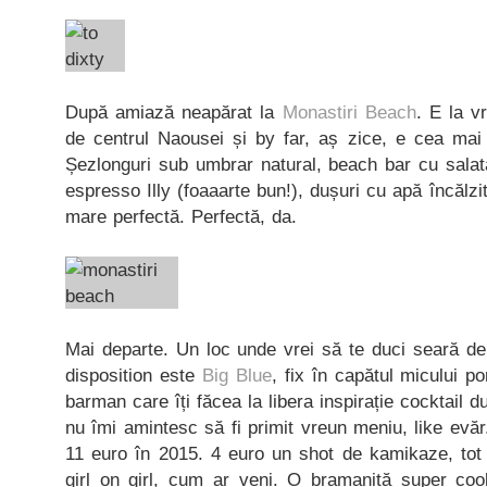
După amiază neapărat la
Monastiri Beach
. E la 
de centrul Naousei și by far, aș zice, e cea mai 
Șezlonguri sub umbrar natural, beach bar cu salată
espresso Illy (foaaarte bun!), dușuri cu apă încălzit
mare perfectă. Perfectă, da.
Mai departe. Un loc unde vrei să te duci seară de
disposition este
Big Blue
, fix în capătul micului 
barman care îți făcea la libera inspirație cocktail 
nu îmi amintesc să fi primit vreun meniu, like evăr
11 euro în 2015. 4 euro un shot de kamikaze, tot 
girl on girl, cum ar veni. O bramaniță super cool