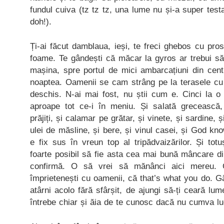
fundul cuiva (tz tz tz, una lume nu și-a super test
doh!).
Ți-ai făcut damblaua, ieși, te freci ghebos cu pros
foame. Te gândești că măcar la gyros ar trebui să 
mașina, spre portul de mici ambarcațiuni din cent
noaptea. Oamenii se cam strâng pe la terasele cu
deschis. N-ai mai fost, nu știi cum e. Cinci la
aproape tot ce-i în meniu. Și salată grecească,
prăjiți, și calamar pe grătar, și vinete, și sardine, ș
ulei de măsline, și bere, și vinul casei, și God k
e fix sus în vreun top al tripădvaizărilor. Și tot
foarte posibil să fie asta cea mai bună mâncare din
confirmă. O să vrei să mănânci aici mereu.
împrietenești cu oamenii, că that’s what you do. 
atârni acolo fără sfârșit, de ajungi să-ți ceară lu
întrebe chiar și ăia de te cunosc dacă nu cumva lu