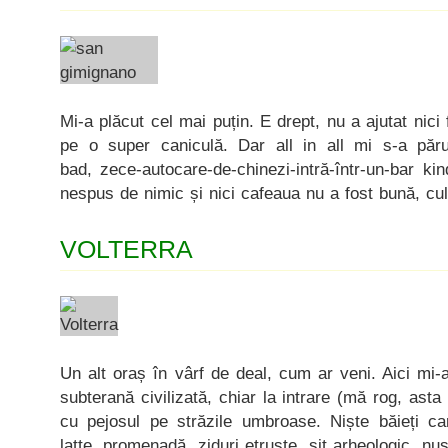
Mi-a plăcut cel mai puțin. E drept, nu a ajutat nici
pe o super caniculă. Dar all in all mi s-a părut
bad, zece-autocare-de-chinezi-intră-într-un-bar k
nespus de nimic și nici cafeaua nu a fost bună, cu
VOLTERRA
Un alt oraș în vârf de deal, cum ar veni. Aici mi-a
subterană civilizată, chiar la intrare (mă rog, asta 
cu pejosul pe străzile umbroase. Niște băieți car
latte, promenadă, ziduri etruște, sit arheologic, n