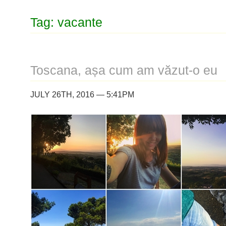
Tag: vacante
Toscana, așa cum am văzut-o eu
JULY 26TH, 2016 — 5:41PM