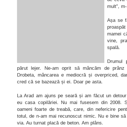
mult”, m
Așa se f
proaspăt
mamei căr
vine, pr
spală.
Drumul 
părut lejer. Ne-am oprit să mâncăm de prânz 
Drobeta, mâncarea e mediocră și overpriced, da
cred că se bazează și ei. Doar pe asta.
La Arad am ajuns pe seară și am făcut un detour
eu casa copilăriei. Nu mai fusesem din 2008. 
oameni foarte de treabă, care, din nefericire pe
totul, de n-am mai recunoscut nimic. Nu e bine să 
via. Au turnat placă de beton. Am plâns.