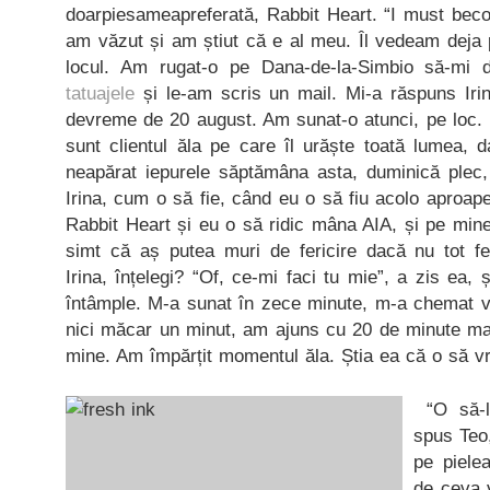
doarpiesameapreferată, Rabbit Heart. “I must becom
am văzut și am știut că e al meu. Îl vedeam deja
locul. Am rugat-o pe Dana-de-la-Simbio să-mi 
tatuajele
și le-am scris un mail. Mi-a răspuns Iri
devreme de 20 august. Am sunat-o atunci, pe loc. 
sunt clientul ăla pe care îl urăște toată lumea, 
neapărat iepurele săptămâna asta, duminică plec, 
Irina, cum o să fie, când eu o să fiu acolo aproa
Rabbit Heart și eu o să ridic mâna AIA, și pe min
simt că aș putea muri de fericire dacă nu tot fe
Irina, înțelegi? “Of, ce-mi faci tu mie”, a zis ea,
întâmple. M-a sunat în zece minute, m-a chemat vin
nici măcar un minut, am ajuns cu 20 de minute m
mine. Am împărțit momentul ăla. Știa ea că o să v
“O să-l 
spus Teo,
pe piele
de ceva v