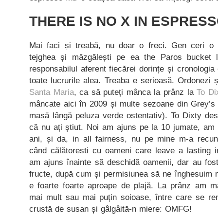
THERE IS NO X IN ESPRES
Mai faci și treabă, nu doar o freci. Gen ceri o 
tejghea și măzgălești pe ea the Paros bucket l
responsabilul aferent fiecărei dorințe și cronologia 
toate lucrurile alea. Treaba e serioasă. Ordonezi 
Santa Maria
, ca să puteți mânca la prânz la
To Di
mâncate aici în 2009 și multe sezoane din Grey’s 
masă lângă peluza verde ostentativ). To Dixty des
că nu ați știut. Noi am ajuns pe la 10 jumate, am
ani, și da, in all fairness, nu pe mine m-a recun
când călătorești cu oameni care leave a lasting
am ajuns înainte să deschidă oamenii, dar au fost
fructe, după cum și permisiunea să ne înghesuim m
e foarte foarte aproape de plajă. La prânz am mâ
mai mult sau mai puțin soioase, între care se rem
crustă de susan și gâlgâită-n miere: OMFG!