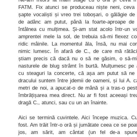
FATM. Fix atunci se produceau niște neni, ceva 
șapte vocaliști și vreo trei toboșari, o gălăgie de
de adânc am putut, până la foarte-aproape de 
întâlnea cu mulțimea. Și-am stat acolo într-un 
amprentei mele la sol, de trebuia să-mi flexez c
ridic mâinile. La momentul ăla, însă, nu mai cont
nimic lumesc. În afară de C., de care mă rătă
știam precis că dacă nu o să ne găsim, o să-mi i
nasturele de blug strâmt în burtă. Mulțumesc pe 
cu steaguri la concerte, că așa am putut să n
dracului suntem între jdemii de oameni, și lui A. c
metri de noi, a apucat-o de mână și a tras-o pes
îmbrățișarea mea direct. Nu ar fi fost aceeași tr
dragă C., atunci, sau cu un an înainte.
Aici se termină cuvintele. Aici începe muzica. Cu
fost. Am trăit într-o oră și jumătate ceea ce se poa
jos, am sărit, am cântat (un fel de-a spun