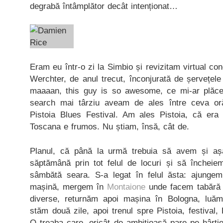
degrabă întâmplător decât intenționat…
Eram eu într-o zi la Simbio și revizitam virtual co
Werchter, de anul trecut, înconjurată de șervețele
maaaan, this guy is so awesome, ce mi-ar plăce
search mai târziu aveam de ales între ceva or
Pistoia Blues Festival. Am ales Pistoia, că era
Toscana e frumos. Nu știam, însă, cât de.
Planul, că până la urmă trebuia să avem și aș
săptămână prin tot felul de locuri și să încheie
sâmbătă seara. S-a legat în felul ăsta: ajungem
mașină, mergem în
Montaione
unde facem tabără t
diverse, returnăm apoi mașina în Bologna, luăm
stăm două zile, apoi trenul spre Pistoia, festival
O treaba care, oricât de ambițioasă pare pe hârtie,