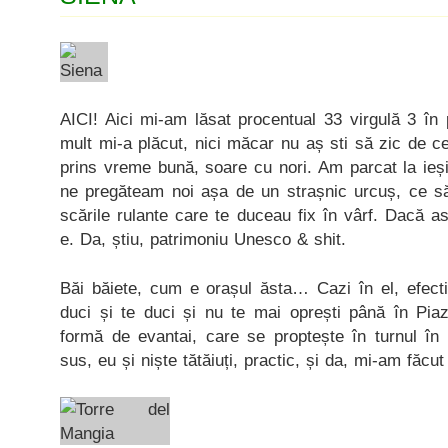
AICI! Aici mi-am lăsat procentual 33 virgulă 3 în 
mult mi-a plăcut, nici măcar nu aș sti să zic de 
prins vreme bună, soare cu nori. Am parcat la ieș
ne pregăteam noi așa de un strașnic urcuș, ce s
scările rulante care te duceau fix în vârf. Dacă 
e. Da, știu, patrimoniu Unesco & shit.
Băi băiete, cum e orașul ăsta… Cazi în el, efecti
duci și te duci și nu te mai oprești până în Pi
formă de evantai, care se proptește în turnul î
sus, eu și niște tătăiuți, practic, și da, mi-am făcut 