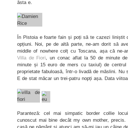
ăsta e.
În Pistoia e foarte fain și poți să te cazezi liniști
opțiuni. Noi, pe de altă parte, ne-am dorit să av
middle of nowhere colț cu Toscana, așa că ne-am
Villa de Fiori
, un conac aflat la 50 de minute d
minute și 15 euro de mers cu taxiul) de centrul o
proprietate fabuloasă, într-o livadă de măslini. Nu
E de stat măcar un trei-patru nopți așa. Data viitoa
Paranteză: cel mai simpatic border collie locu
cunoscut mai bine decât my own mother, precis. 
casă pe pământ și atunci am să-mi iau un câine de