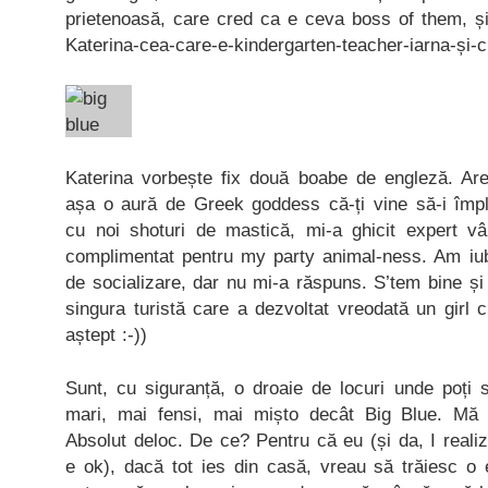
prietenoasă, care cred ca e ceva boss of them, și 
Katerina-cea-care-e-kindergarten-teacher-iarna-și-c
Katerina vorbește fix două boabe de engleză. Are
așa o aură de Greek goddess că-ți vine să-i împle
cu noi shoturi de mastică, mi-a ghicit expert vâ
complimentat pentru my party animal-ness. Am iubi
de socializare, dar nu mi-a răspuns. S’tem bine și 
singura turistă care a dezvoltat vreodată un girl 
aștept :-))
Sunt, cu siguranță, o droaie de locuri unde poți
mari, mai fensi, mai mișto decât Big Blue. Mă
Absolut deloc. De ce? Pentru că eu (și da, I realiz
e ok), dacă tot ies din casă, vreau să trăiesc o