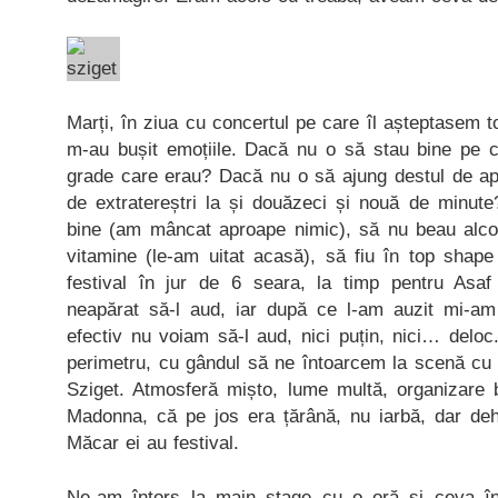
Marți, în ziua cu concertul pe care îl așteptasem to
m-au bușit emoțiile. Dacă nu o să stau bine pe c
grade care erau? Dacă nu o să ajung destul de ap
de extratereștri la și douăzeci și nouă de minu
bine (am mâncat aproape nimic), să nu beau alco
vitamine (le-am uitat acasă), să fiu în top shap
festival în jur de 6 seara, la timp pentru As
neapărat să-l aud, iar după ce l-am auzit mi-am
efectiv nu voiam să-l aud, nici puțin, nici… delo
perimetru, cu gândul să ne întoarcem la scenă cu o
Sziget. Atmosferă mișto, lume multă, organizare b
Madonna, că pe jos era țărână, nu iarbă, dar deh,
Măcar ei au festival.
Ne-am întors la main stage cu o oră și ceva în