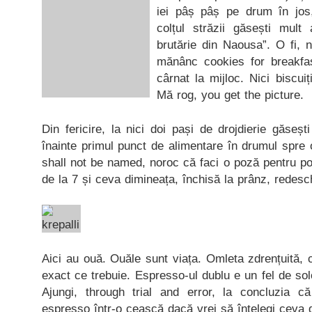
iei pâș pâș pe drum în jos, 
colțul străzii găsești mult
brutărie din Naousa”. O fi, 
mănânc cookies for breakfast
cârnat la mijloc. Nici biscuiț
Mă rog, you get the picture.
Din fericire, la nici doi pași de drojdierie găseș
înainte primul punct de alimentare în drumul spre
shall not be named, noroc că faci o poză pentru po
de la 7 și ceva dimineața, închisă la prânz, redes
Aici au ouă. Ouăle sunt viața. Omleta zdrențuită, c
exact ce trebuie. Espresso-ul dublu e un fel de s
Ajungi, through trial and error, la concluzia c
espresso într-o ceașcă dacă vrei să înțelegi ceva d