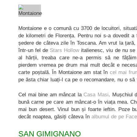
Montaione e o comună cu 3700 de locuitori, situată
de kilometri de Florența. Pentru noi s-a dovedit a 
ședere de câteva zile în Toscana. Am vrut la țară, 
într-un fel de
Stars Hollow
italienesc, viu de nu se 
al hărții, treaba care ne-a permis să ne fâțâim
pierdem vremea pe drum mai mult decât e necesar
carte poștală. În Montaione am stat în
cel mai fru
pe ăsta chiar luați-l ca pe o recomandare, nu o să 
Cel mai bine am mâncat la
Casa Masi
. Mușchiul d
bună carne pe care am mâncat-o în viața mea. Che
mai bun desert. Vinul bun și foarte ieftin. Poze 
decât noaptea, găsiți câteva în
albumul de pe Fac
SAN GIMIGNANO