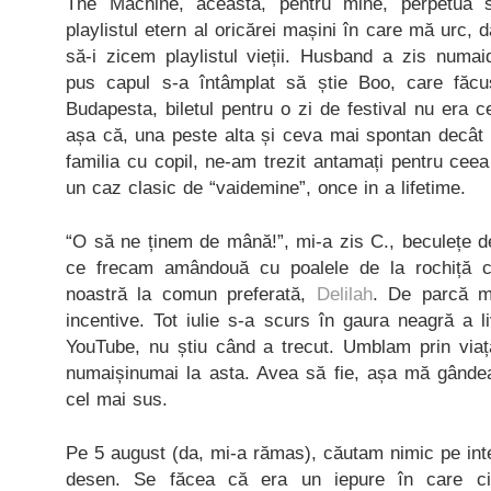
The Machine, această, pentru mine, perpetuă s
playlistul etern al oricărei mașini în care mă urc, da
să-i zicem playlistul vieții. Husband a zis numa
pus capul s-a întâmplat să știe Boo, care făcus
Budapesta, biletul pentru o zi de festival nu era c
așa că, una peste alta și ceva mai spontan decât s
familia cu copil, ne-am trezit antamați pentru ce
un caz clasic de “vaidemine”, once in a lifetime.
“O să ne ținem de mână!”, mi-a zis C., beculețe de
ce frecam amândouă cu poalele de la rochiță 
noastră la comun preferată,
Delilah
. De parcă m
incentive. Tot iulie s-a scurs în gaura neagră a li
YouTube, nu știu când a trecut. Umblam prin via
numaișinumai la asta. Avea să fie, așa mă gânde
cel mai sus.
Pe 5 august (da, mi-a rămas), căutam nimic pe inter
desen. Se făcea că era un iepure în care ci