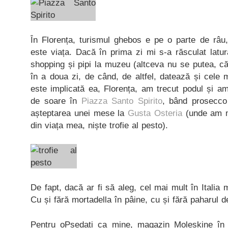
În Florența, turismul ghebos e pe o parte de râu,
este viața. Dacă în prima zi mi s-a răsculat latu
shopping și pipi la muzeu (altceva nu se putea, că
în a doua zi, de când, de altfel, datează și cele m
este implicată ea, Florența, am trecut podul și a
de soare în
Piazza Santo Spirito
, bând prosecco 
așteptarea unei mese la
Gusta Osteria
(unde am m
din viața mea, niște trofie al pesto).
De fapt, dacă ar fi să aleg, cel mai mult în Italia 
Cu și fără mortadella în pâine, cu și fără paharul d
Pentru oPsedați ca mine, magazin Moleskine în 