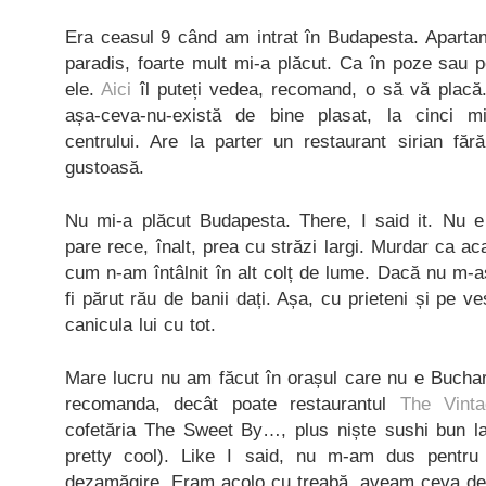
Era ceasul 9 când am intrat în Budapesta. Apartam
paradis, foarte mult mi-a plăcut. Ca în poze sau p
ele.
Aici
îl puteți vedea, recomand, o să vă placă
așa-ceva-nu-există de bine plasat, la cinci m
centrului. Are la parter un restaurant sirian făr
gustoasă.
Nu mi-a plăcut Budapesta. There, I said it. Nu 
pare rece, înalt, prea cu străzi largi. Murdar ca a
cum n-am întâlnit în alt colț de lume. Dacă nu m-aș
fi părut rău de banii dați. Așa, cu prieteni și pe ve
canicula lui cu tot.
Mare lucru nu am făcut în orașul care nu e Bucha
recomanda, decât poate restaurantul
The Vint
cofetăria The Sweet By…, plus niște sushi bun 
pretty cool). Like I said, nu m-am dus pentru
dezamăgire. Eram acolo cu treabă, aveam ceva de t