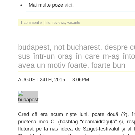
Mai multe poze
aici
.
1 comment »
|
life
,
reviews
,
vacante
budapest, not bucharest. despre c
sus într-un oraș în care m-aș în
avea un motiv foarte, foarte bun
AUGUST 24TH, 2015 — 3:06PM
Cred că era acum niște luni, poate două (?), î
prietena mea C. (hashtag “ceamaidrăguță” și, resp
fluturat pe la nas ideea de Sziget-festivalul și al