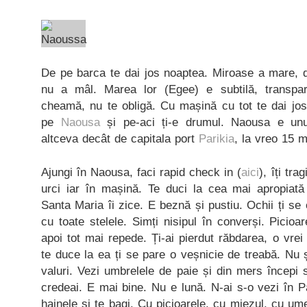
De pe barca te dai jos noaptea. Miroase a mare, d
nu a mâl. Marea lor (Egee) e subtilă, transpar
cheamă, nu te obligă. Cu mașină cu tot te dai jos
pe
Naousa
și pe-aci ți-e drumul. Naousa e unu
altceva decât de capitala port
Parikia
, la vreo 15 m
Ajungi în Naousa, faci rapid check in (
aici
), îți tra
urci iar în mașină. Te duci la cea mai apropiată 
Santa Maria îi zice. E beznă și pustiu. Ochii ți se
cu toate stelele. Simți nisipul în converși. Picioar
apoi tot mai repede. Ți-ai pierdut răbdarea, o vrei
te duce la ea ți se pare o veșnicie de treabă. Nu 
valuri. Vezi umbrelele de paie și din mers începi 
credeai. E mai bine. Nu e lună. N-ai s-o vezi în 
hainele și te bagi. Cu picioarele, cu miezul, cu um