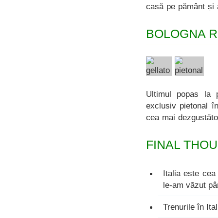
casă pe pământ și 
BOLOGNA 
Ultimul popas la p
exclusiv pietonal î
cea mai dezgustătoa
FINAL THO
Italia este ce
le-am văzut pâ
Trenurile în It