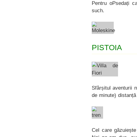
Pentru oPsedați c
such.
PISTOIA
Sfârșitul aventurii 
de minute) distanță
Cel care găzuiește