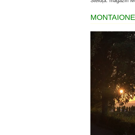
Steluță: magazin Mu
MONTAION