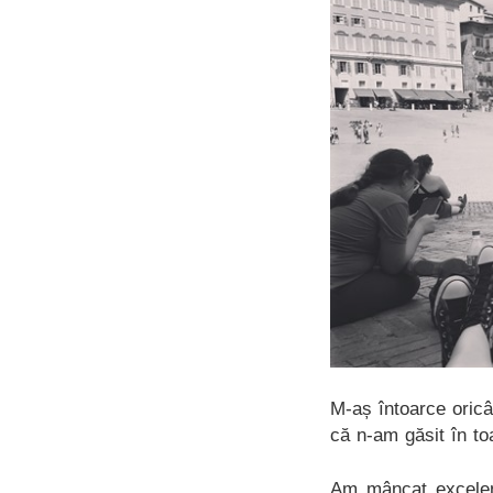
M-aș întoarce oricâ
că n-am găsit în to
Am mâncat excele