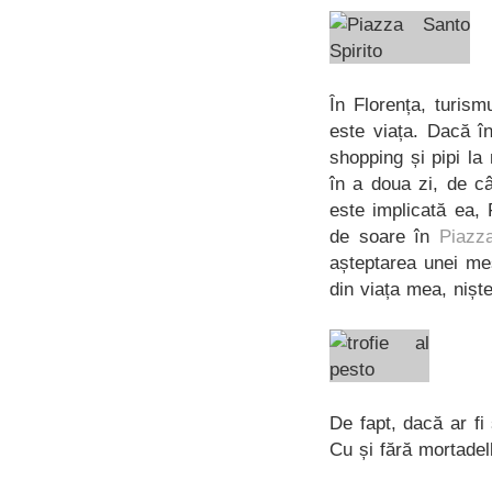
În Florența, turis
este viața. Dacă î
shopping și pipi la
în a doua zi, de câ
este implicată ea,
de soare în
Piazza
așteptarea unei m
din viața mea, niște
De fapt, dacă ar fi
Cu și fără mortadell