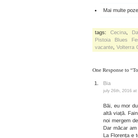
Mai multe poz
tags:
Cecina
,
Da
Pistoia Blues Fes
vacante
,
Volterra
One Response to “To
Bia
july 26th, 2016 a
Băi, eu mor du
altă viață. Fain
noi mergem de 
Dar măcar am a
La Florența e t