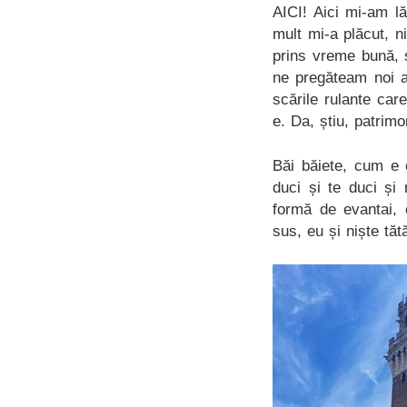
AICI! Aici mi-am lă
mult mi-a plăcut, 
prins vreme bună, 
ne pregăteam noi a
scările rulante ca
e. Da, știu, patrim
Băi băiete, cum e 
duci și te duci și
formă de evantai, 
sus, eu și niște tătă