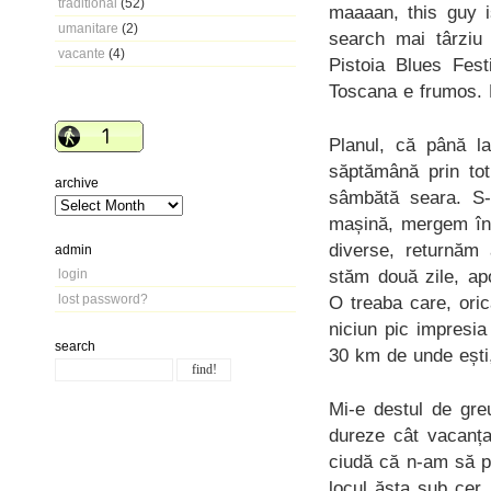
traditional
(52)
maaaan, this guy 
umanitare
(2)
search mai târziu
vacante
(4)
Pistoia Blues Fest
Toscana e frumos. 
Planul, că până l
săptămână prin tot
archive
sâmbătă seara. S-a
mașină, mergem î
diverse, returnăm
admin
stăm două zile, apo
login
lost password?
O treaba care, oric
niciun pic impresia
search
30 km de unde ești
Mi-e destul de gre
dureze cât vacanța
ciudă că n-am să p
locul ăsta sub cer.