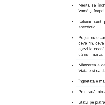
Merită să înc
Vamă și înapoi.
Italienii sunt
anecdotic.
Pe jos nu e cura
ceva fin, ceva 
așezi la coadă
că nu-l mai ai.
Mâncarea e ce
Viața e și ea d
Înghețata e ma
Pe stradă miro
Statul pe piatr