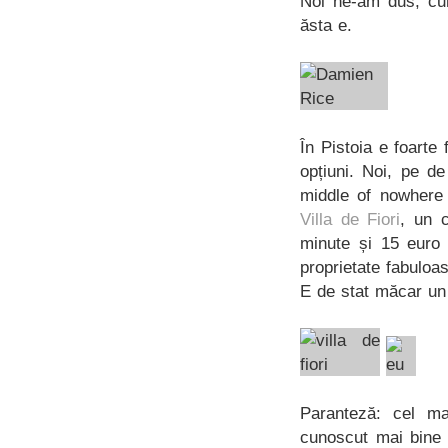
Noi ne-am dus, cu
ăsta e.
În Pistoia e foarte 
opțiuni. Noi, pe d
middle of nowhere 
Villa de Fiori
, un 
minute și 15 euro 
proprietate fabuloa
E de stat măcar un t
Paranteză: cel ma
cunoscut mai bine 