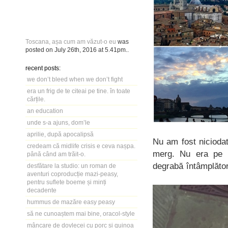
Toscana, așa cum am văzut-o eu
was
posted on
July 26th, 2016
at
5.41pm
..
recent posts:
we don’t bleed when we don’t fight
era un frig de te citeai pe tine. în toate
cărțile.
an education
unde s-a ajuns, dom’le
aprilie, după apocalipsă
Nu am fost niciodat
credeam că midlife crisis e ceva nașpa.
merg. Nu era pe l
până când am trăit-o.
degrabă întâmplăto
desfătare la studio: un roman de
aventuri coproducție mazi-peasy,
pentru suflete boeme și minți
decadente
hummus de mazăre easy peasy
să ne cunoaștem mai bine, oracol-style
mâncare de dovlecei cu porc și quinoa