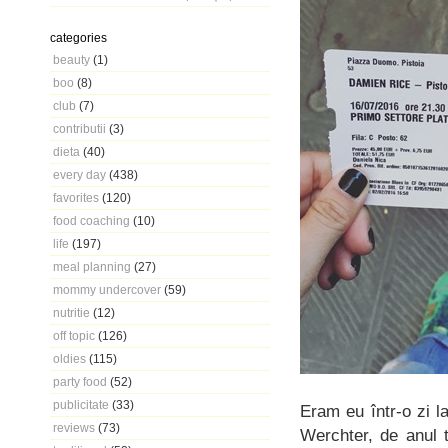
categories
beauty
(1)
boo
(8)
club
(7)
contributii
(3)
dieta
(40)
every day
(438)
favorites
(120)
food coaching
(10)
life
(197)
meal planning
(27)
mommy undercover
(59)
nutritie
(12)
off topic
(126)
oldies
(115)
party food
(52)
publicitate
(33)
Eram eu într-o zi l
reviews
(73)
Werchter, de anul t