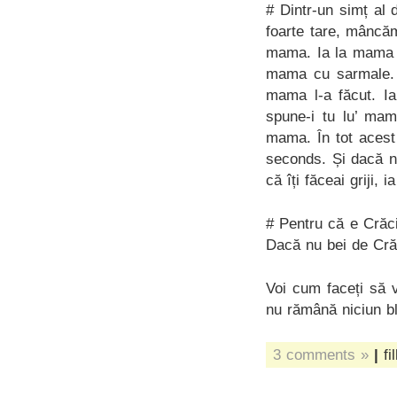
# Dintr-un simț al 
foarte tare, mâncăm
mama. Ia la mama ș
mama cu sarmale. I
mama l-a făcut. I
spune-i tu lu’ mam
mama. În tot acest
seconds. Și dacă n-
că îți făceai griji, 
# Pentru că e Crăc
Dacă nu bei de Crăc
Voi cum faceți să 
nu rămână niciun bl
3 comments »
|
fi