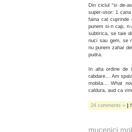
Din ciclul “si de-
super-usor: 1 cana 
faina cat cuprinde
punem si-n cap, n-
subtirica, se taie 
nuci sau gem, se ru
nu punem zahar delo
pudra.
In alta ordine de 
rabdare… Am spalat
mobila… What now
caldura, aud ca vin
24 comments »
|
f
mucenici mol