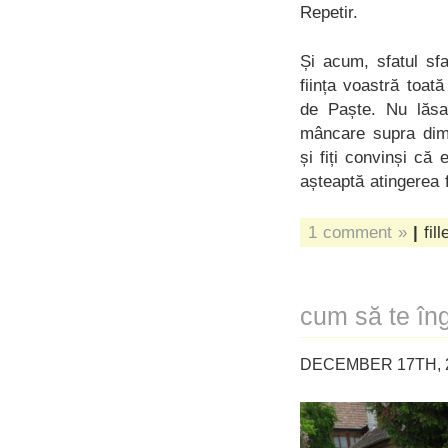
Repetir.
Și acum, sfatul sf
ființa voastră toat
de Paște. Nu lăsaț
mâncare supra dim
și fiți convinși că
așteaptă atingerea 
1 comment »
|
fil
cum să te îng
DECEMBER 17TH, 