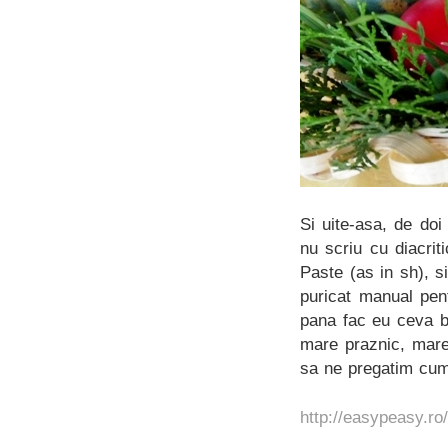
Si uite-asa, de do
nu scriu cu diacrit
Paste (as in sh), s
puricat manual pent
pana fac eu ceva bu
mare praznic, mare
sa ne pregatim cum
http://easypeasy.ro