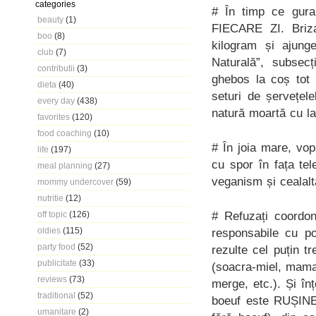
categories
# În timp ce gura 
beauty
(1)
FIECARE ZI. Briza
boo
(8)
kilogram și ajung
club
(7)
Naturală”, subsec
contributii
(3)
ghebos la coș tot 
dieta
(40)
seturi de șervețel
every day
(438)
natură moartă cu lal
favorites
(120)
food coaching
(10)
# În joia mare, vop
life
(197)
cu spor în fața tel
meal planning
(27)
veganism și cealalt
mommy undercover
(59)
nutritie
(12)
# Refuzați coordon
off topic
(126)
oldies
(115)
responsabile cu p
party food
(52)
rezulte cel puțin tr
publicitate
(33)
(soacra-miel, mama
reviews
(73)
merge, etc.). Și în
traditional
(52)
boeuf este RUȘINE.
umanitare
(2)