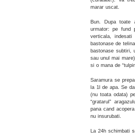
marar uscat.
Bun. Dupa toate ac
urmator: pe fund p
verticala, indesat
bastonase de telina
bastonase subtiri, 
sau unul mai mare).
si o mana de “tulpi
Saramura se prepar
la 1l de apa. Se da
(nu toata odata) pe
“gratarul” aragazu
pana cand acopera b
nu insurubati.
La 24h schimbati s