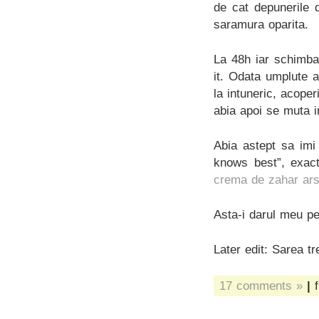
de cat depunerile 
saramura oparita.
La 48h iar schimbat
it. Odata umplute 
la intuneric, acope
abia apoi se muta 
Abia astept sa imi
knows best”, exac
crema de zahar ar
Asta-i darul meu pe
Later edit: Sarea tr
17 comments »
|
f