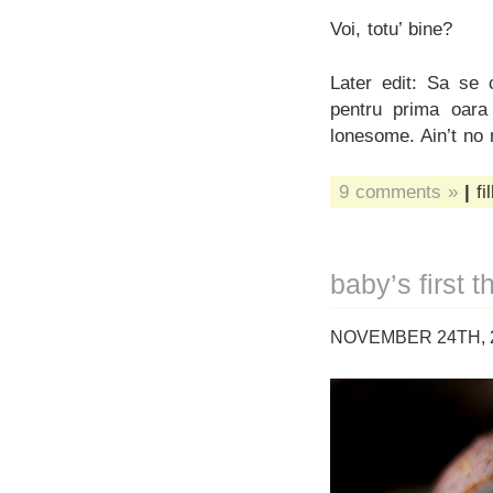
Voi, totu’ bine?
Later edit: Sa se 
pentru prima oara 
lonesome. Ain’t no
9 comments »
|
fi
baby’s first 
NOVEMBER 24TH, 2