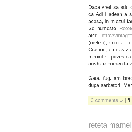
Daca vreti sa stiti 
ca Adi Hadean a sc
acasa, in miezul f
Se numeste
Retet
aici:
http://vintage
(mele:)), cum ar fi
Craciun, eu i-as zi
meniul si povestea
orishice primenita 
Gata, fug, am brad
dupa sarbatori. Me
3 comments »
|
fi
reteta mamei 