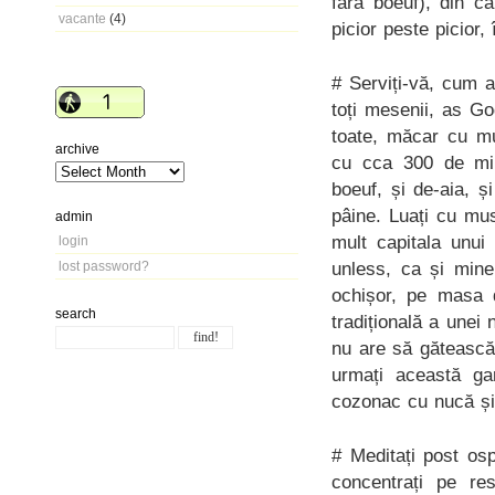
fără boeuf), din c
vacante
(4)
picior peste picior,
# Serviți-vă, cum a
toți mesenii, as G
toate, măcar cu m
archive
cu cca 300 de mili
boeuf, și de-aia, ș
pâine. Luați cu mu
admin
mult capitala unui
login
unless, ca și mine
lost password?
ochișor, pe masa d
search
tradițională a unei 
nu are să gătească 
urmați această gar
cozonac cu nucă și 
# Meditați post osp
concentrați pe re