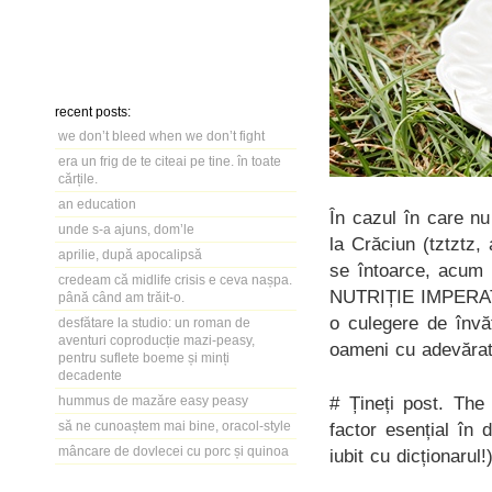
recent posts:
we don’t bleed when we don’t fight
era un frig de te citeai pe tine. în toate
cărțile.
an education
În cazul în care nu
unde s-a ajuns, dom’le
la Crăciun (tztztz,
aprilie, după apocalipsă
se întoarce, acum 
credeam că midlife crisis e ceva nașpa.
NUTRIȚIE IMPERATIV
până când am trăit-o.
o culegere de învăț
desfătare la studio: un roman de
aventuri coproducție mazi-peasy,
oameni cu adevărat…
pentru suflete boeme și minți
decadente
# Țineți post. The 
hummus de mazăre easy peasy
să ne cunoaștem mai bine, oracol-style
factor esențial în 
mâncare de dovlecei cu porc și quinoa
iubit cu dicționarul