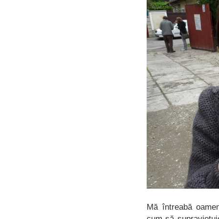
Mă întreabă oameni
cum să supraviețuie