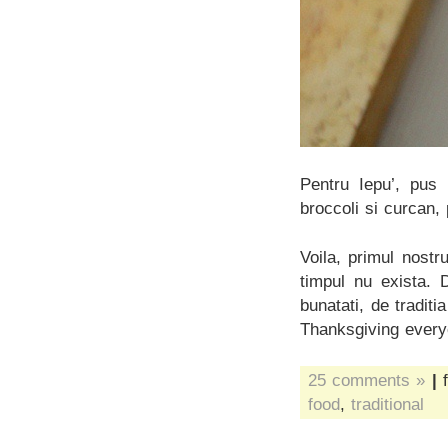
Pentru Iepu’, pus 
broccoli si curcan, 
Voila, primul nostr
timpul nu exista.
bunatati, de tradi
Thanksgiving every
25 comments »
|
f
food
,
traditional