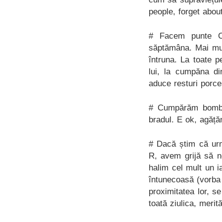
people, forget abou
# Facem punte Cr
săptămâna. Mai mul
întruna. La toate 
lui, la cumpăna di
aduce resturi porceș
# Cumpărăm bombo
bradul. E ok, agăță
# Dacă știm că urm
R, avem grijă să n
halim cel mult un i
întunecoasă (vorba 
proximitatea lor, s
toată ziulica, meri