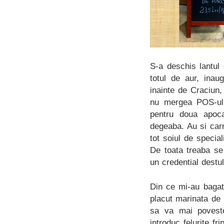
S-a deschis lantul
totul de aur, inau
inainte de Craciun
nu mergea POS-ul,
pentru doua apoc
degeaba. Au si carn
tot soiul de special
De toata treaba s
un credential destu
Din ce mi-au bagat
placut marinata de 
sa va mai povest
introduc felurite fr