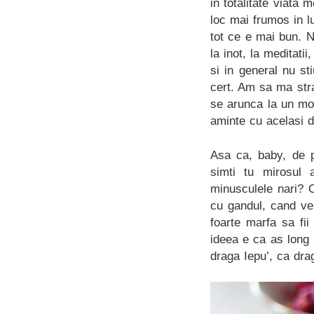
in totalitate viata
loc mai frumos in l
tot ce e mai bun. N
la inot, la meditati
si in general nu st
cert. Am sa ma stra
se arunca la un mo
aminte cu acelasi 
Asa ca, baby, de p
simti tu mirosul a
minusculele nari? O
cu gandul, cand ve
foarte marfa sa fii
ideea e ca as long a
draga Iepu’, ca drag