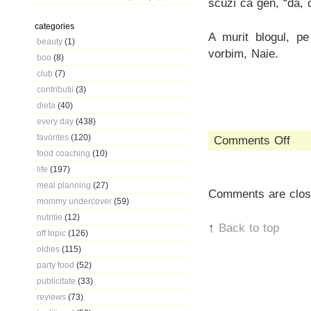
scuzi că gen, “da, 
categories
A murit blogul, p
beauty
(1)
vorbim, Naie.
boo
(8)
club
(7)
contributii
(3)
dieta
(40)
every day
(438)
favorites
(120)
on
Comments Off
we
food coaching
(10)
don’t
life
(197)
bleed
meal planning
(27)
when
Comments are clos
we
mommy undercover
(59)
don’t
nutritie
(12)
fight
↑
Back to top
off topic
(126)
oldies
(115)
party food
(52)
publicitate
(33)
reviews
(73)