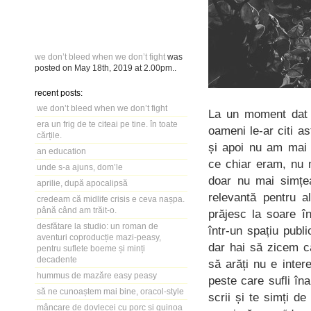
we don’t bleed when we don’t fight
was
posted on
May 18th, 2019
at
2.00pm
..
recent posts:
we don’t bleed when we don’t fight
La un moment dat n
era un frig de te citeai pe tine. în toate
oameni le-ar citi a
cărțile.
și apoi nu am mai 
an education
ce chiar eram, nu m
unde s-a ajuns, dom’le
doar nu mai simțe
aprilie, după apocalipsă
relevantă pentru 
credeam că midlife crisis e ceva nașpa.
până când am trăit-o.
prăjesc la soare î
desfătare la studio: un roman de
într-un spațiu publi
aventuri coproducție mazi-peasy,
dar hai să zicem c
pentru suflete boeme și minți
decadente
să arăți nu e inter
hummus de mazăre easy peasy
peste care sufli îna
să ne cunoaștem mai bine, oracol-style
scrii și te simți de
mâncare de dovlecei cu porc și quinoa