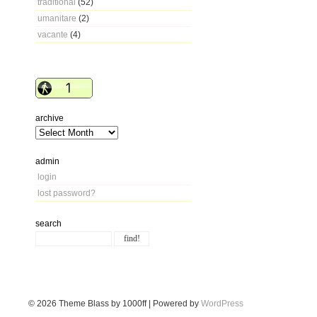
traditional
(52)
umanitare
(2)
vacante
(4)
archive
admin
login
lost password?
search
© 2026
Theme Blass by 1000ff | Powered by
WordPress