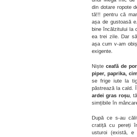
din dotare ropote d
tă!!! pentru că m
așa de gustoasă e. 
bine încălzitului l
ea trei zile. Dar s
așa cum v-am obișn
exigente.
Niște
ceafă de po
piper, paprika, ci
se frige iute la t
păstrează la cald. 
ardei gras roșu
, t
simțibile în mâncar
După ce s-au călit
cratiță cu pereți 
usturoi (există,