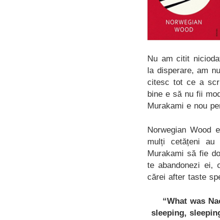
Nu am citit nicio
la disperare, am nu
citesc tot ce a sc
bine e să nu fii mod
Murakami e nou pen
Norwegian Wood e 
mulți cetățeni au
Murakami să fie do
te abandonezi ei, 
cărei after taste s
“What was Nao
sleeping, sleepin