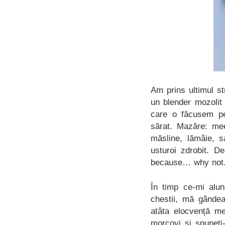
Am prins ultimul s
un blender mozolit
care o făcusem pe
sărat. Mazăre: me
măsline, lămâie, s
usturoi zdrobit. De
because… why not
În timp ce-mi alun
chestii, mă gânde
atâta elocvență me
morcovi și spuneți