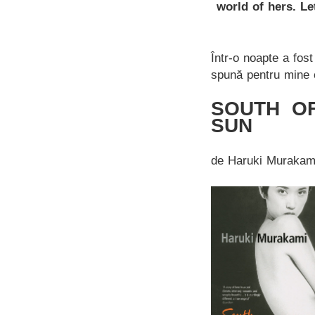
world of hers. L
Într-o noapte a fos
spună pentru mine 
SOUTH O
SUN
de Haruki Murakam