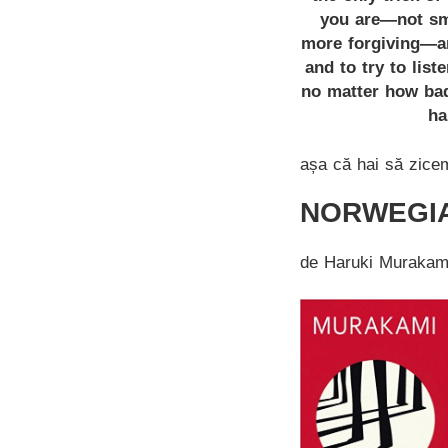
you are—not sma
more forgiving—an
and to try to lis
no matter how bad
ha
așa că hai să zicem
NORWEGI
de Haruki Murakam