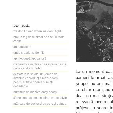
recent posts:
we don’t bleed when we don’t fight
era un frig de te citeai pe tine. în toate
cărțile.
an education
unde s-a ajuns, dom’le
aprilie, după apocalipsă
credeam că midlife crisis e ceva nașpa.
până când am trăit-o.
La un moment dat n
desfătare la studio: un roman de
oameni le-ar citi a
aventuri coproducție mazi-peasy,
pentru suflete boeme și minți
și apoi nu am mai 
decadente
ce chiar eram, nu m
hummus de mazăre easy peasy
doar nu mai simțe
să ne cunoaștem mai bine, oracol-style
relevantă pentru 
mâncare de dovlecei cu porc și quinoa
prăjesc la soare î