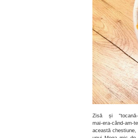
Zisă și “tocană-po
mai-era-când-am-te
această chestiune, 
unui Mega mic de c