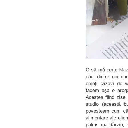
O să mă certe
Mazi
căci dintre noi do
emoții vizavi de 
facem așa o aroga
Acestea fiind zise
studio (această b
povesteam cum că d
alimentare ale clien
palms mai târziu, 