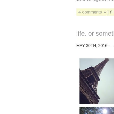
4 comments »
|
fi
life. or someth
MAY 30TH, 2016 —