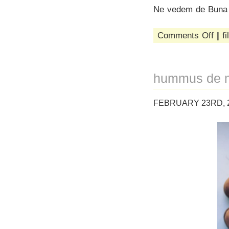
Ne vedem de Buna 
on
Comments Off
|
fi
desfă
la
studio
un
hummus de m
roma
de
avent
FEBRUARY 23RD, 2
copro
mazi-
peasy
pentr
suflet
boem
și
minți
deca