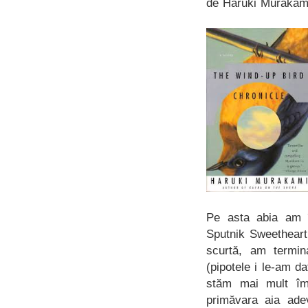
de Haruki Murakam
Pe asta abia am î
Sputnik Sweetheart
scurtă, am termin
(pipotele i le-am d
stăm mai mult îm
primăvara aia ade