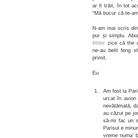
ar fi trăit, în tot
“Mă bucur că te-am v
N-am mai scris din
pur și simplu. Abi
Miller
zice că the d
ne-au belit feng s
primit.
Eu
Am fost la Par
urcat în avion
nevătămată, da
au căzut pe jos
să-mi fac un s
Parisul e minun
vreme numa’ b