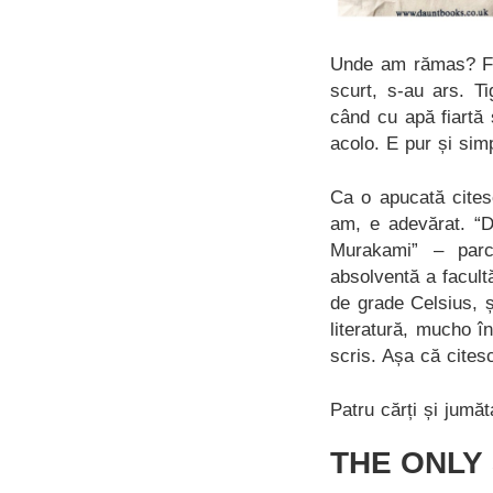
Unde am rămas? Făc
scurt, s-au ars. T
când cu apă fiartă
acolo. E pur și simp
Ca o apucată cites
am, e adevărat. “D
Murakami” – parc
absolventă a facult
de grade Celsius, ș
literatură, mucho î
scris. Așa că cites
Patru cărți și jumă
THE ONLY