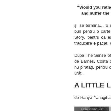
“Would you rathe
and suffer the 
și se termină… o s
bun pentru o carte
Story, pentru că es
traducere e păcat, 
După The Sense of 
de Barnes. Costă o
nu piratați, pentru 
urâți.
A LITTLE L
de Hanya Yanagiha