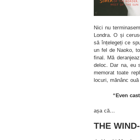
Nici nu terminasem
Londra. O și cerus
să înțelegeți ce sp
un fel de Naoko, to
final. Mă deranjea
deloc. Dar na, eu 
memorat toate repl
locuri, mănânc ouă 
“Even cast
așa că…
THE WIND