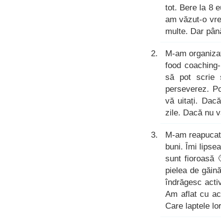
tot. Bere la 8 
am văzut-o vre
multe. Dar pân
M-am organizat
food coaching-
să pot scrie 
perseverez. Po
vă uitați. Dac
zile. Dacă nu v
M-am reapuca
buni. Îmi lipse
sunt fioroasă 
pielea de găină
îndrăgesc activ
Am aflat cu ac
Care laptele l