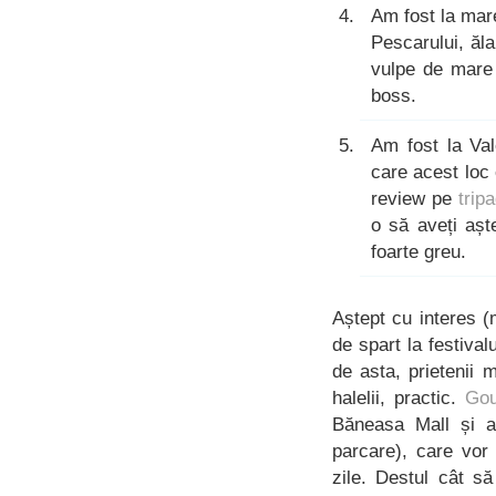
Am fost la mar
Pescarului, ăl
vulpe de mare 
boss.
Am fost la Val
care acest loc 
review pe
trip
o să aveți așt
foarte greu.
Aștept cu interes 
de spart la festival
de asta, prietenii 
halelii, practic.
Gou
Băneasa Mall și a
parcare), care vor 
zile. Destul cât s