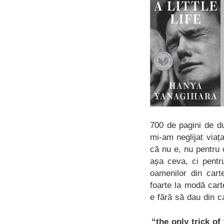
700 de pagini de du
mi-am neglijat viaț
că nu e, nu pentru 
așa ceva, ci pentr
oamenilor din cart
foarte la modă cart
e fără să dau din c
“the only trick of