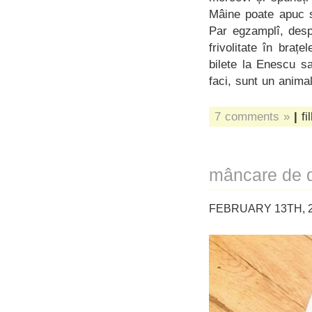
Mâine poate apuc s
Par egzamplî, des
frivolitate în bra
bilete la Enescu sa
faci, sunt un anima
7 comments »
|
fi
mâncare de d
FEBRUARY 13TH, 2