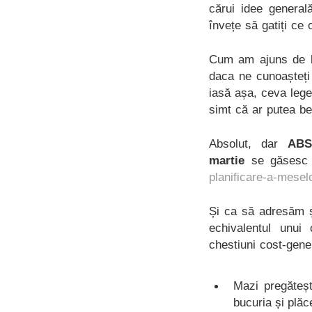
cărui idee genera
învețe să gatiți ce
Cum am ajuns de la
daca ne cunoașteți
iasă așa, ceva lege
simt că ar putea be
Absolut, dar
ABS
martie
se găsesc 
planificare-a-mesel
Și ca să adresăm și
echivalentul unui
chestiuni cost-gene
Mazi pregăteș
bucuria și plăc