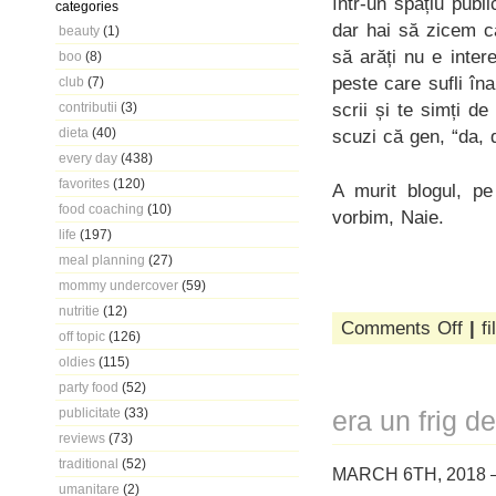
într-un spațiu publi
categories
dar hai să zicem c
beauty
(1)
să arăți nu e inter
boo
(8)
peste care sufli îna
club
(7)
scrii și te simți de
contributii
(3)
dieta
(40)
scuzi că gen, “da, 
every day
(438)
favorites
(120)
A murit blogul, p
food coaching
(10)
vorbim, Naie.
life
(197)
meal planning
(27)
mommy undercover
(59)
nutritie
(12)
on
Comments Off
|
fi
off topic
(126)
we
oldies
(115)
don’t
bleed
party food
(52)
when
publicitate
(33)
era un frig de
we
reviews
(73)
don’t
fight
traditional
(52)
MARCH 6TH, 2018 
umanitare
(2)