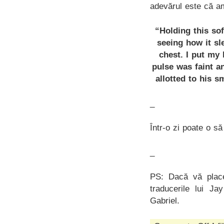
adevărul este că am
“Holding this sof
seeing how it sl
chest. I put my 
pulse was faint an
allotted to his s
_
Într-o zi poate o să
_
PS: Dacă vă place
traducerile lui J
Gabriel.
on