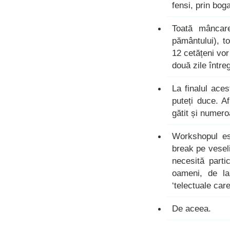
fensi, prin bog
Toată mâncar
pământului), to
12 cetățeni vor
două zile întreg
La finalul ace
puteți duce. A
gătit și numero
Workshopul es
break pe vesel
necesită parti
oameni, de la
‘telectuale car
De aceea.