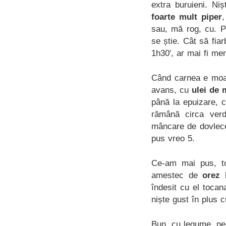
extra buruieni. Ni
foarte mult piper
,
sau, mă rog, cu. 
se știe. Cât să fia
1h30′, ar mai fi me
Când carnea e moa
avans, cu
ulei de 
până la epuizare, c
rămână circa verd
mâncare de dovlece
pus vreo 5.
Ce-am mai pus, to
amestec de
orez 
îndesit cu el toca
niște gust în plus c
Bun, cu legume, ne-