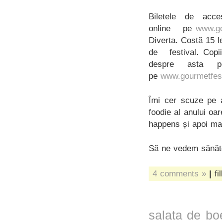
Biletele de acc
online pe
www.go
Diverta. Costă 15 l
de festival. Copii
despre asta
pe
www.gourmetfest
Îmi cer scuze pe 
foodie al anului oar
happens și apoi mai
Să ne vedem sănăto
4 comments »
|
fi
salata de boe