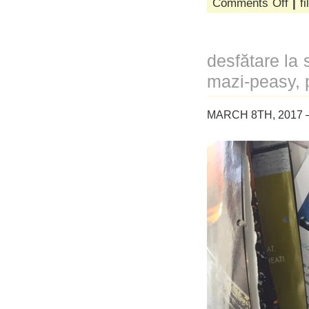
Comments Off
|
fi
era
un
frig
de
desfătare la 
te
citeai
mazi-peasy, 
pe
tine.
în
MARCH 8TH, 2017 
toate
cărțil