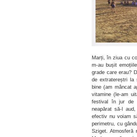
Marți, în ziua cu c
m-au bușit emoțiil
grade care erau? D
de extratereștri l
bine (am mâncat ap
vitamine (le-am ui
festival în jur d
neapărat să-l aud,
efectiv nu voiam s
perimetru, cu gându
Sziget. Atmosferă 