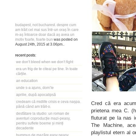
budapest, not bucharest. despre cum
am trăit cel mai sus într-un oraș în care
m-aș întoarce doar dacă aș avea un
motiv foarte, foarte bun
was posted on
August 24th, 2015
at
3.06pm
..
recent posts:
we don’t bleed when we don’t fight
era un frig de te citeai pe tine. în toate
cărțile.
an education
unde s-a ajuns, dom’le
aprilie, după apocalipsă
credeam că midlife crisis e ceva nașpa.
Cred că era acum 
până când am trăit-o.
prietena mea C. (h
desfătare la studio: un roman de
fluturat pe la nas 
aventuri coproducție mazi-peasy,
pentru suflete boeme și minți
The Machine, acea
decadente
playlistul etern al 
hummus de mazăre easy peasy