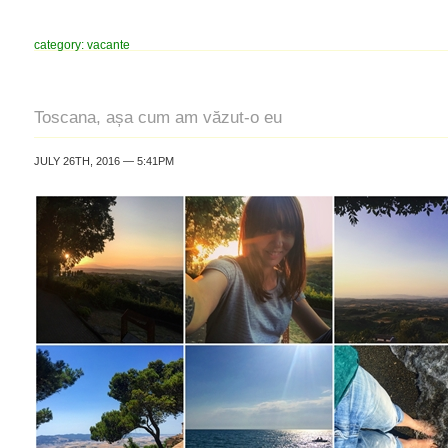
category: vacante
Toscana, așa cum am văzut-o eu
JULY 26TH, 2016 — 5:41PM