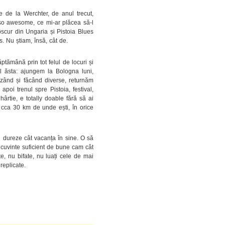
e de la Werchter, de anul trecut,
 so awesome, ce mi-ar plăcea să-l
scur din Ungaria și Pistoia Blues
. Nu știam, însă, cât de.
tămână prin tot felul de locuri și
l ăsta: ajungem la Bologna luni,
zând și făcând diverse, returnăm
oi trenul spre Pistoia, festival,
rtie, e totally doable fără să ai
a cca 30 km de unde ești, în orice
nu dureze cât vacanța în sine. O să
n cuvinte suficient de bune cam cât
te, nu bifate, nu luați cele de mai
replicate.