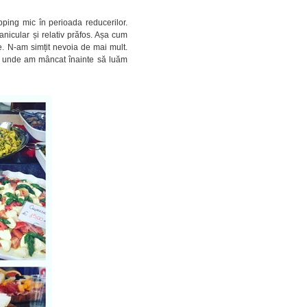
ping mic în perioada reducerilor.
canicular și relativ prăfos. Așa cum
ine. N-am simțit nevoia de mai mult.
oc unde am mâncat înainte să luăm