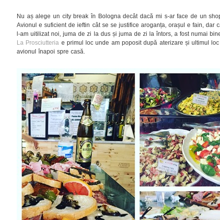
Nu aș alege un city break în Bologna decât dacă mi s-ar face de un shop
Avionul e suficient de ieftin cât se se justifice aroganța, orașul e fain, dar 
l-am uitilizat noi, juma de zi la dus și juma de zi la întors, a fost numai b
La Prosciutteria
e primul loc unde am poposit după aterizare și ultimul l
avionul înapoi spre casă.