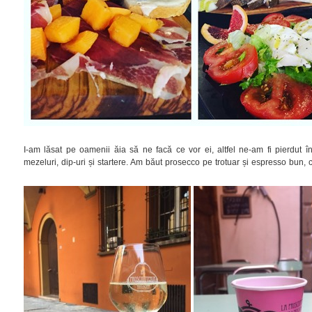
I-am lăsat pe oamenii ăia să ne facă ce vor ei, altfel ne-am fi pierdut în
mezeluri, dip-uri și startere. Am băut prosecco pe trotuar și espresso bun, ca