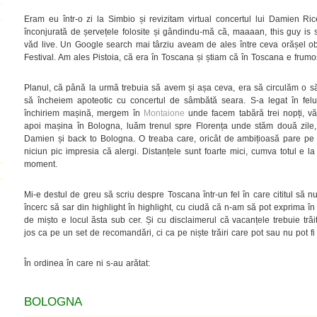
Eram eu într-o zi la Simbio și revizitam virtual concertul lui Damien Ric
înconjurată de șervețele folosite și gândindu-mă că, maaaan, this guy is
văd live. Un Google search mai târziu aveam de ales între ceva orășel ob
Festival. Am ales Pistoia, că era în Toscana și știam că în Toscana e frumos
Planul, că până la urmă trebuia să avem și așa ceva, era să circulăm o săp
să încheiem apoteotic cu concertul de sâmbătă seara. S-a legat în felu
închiriem mașină, mergem în
Montaione
unde facem tabără trei nopți, vă
apoi mașina în Bologna, luăm trenul spre Florența unde stăm două zile, ap
Damien și back to Bologna. O treaba care, oricât de ambițioasă pare pe hâ
niciun pic impresia că alergi. Distanțele sunt foarte mici, cumva totul e l
moment.
Mi-e destul de greu să scriu despre Toscana într-un fel în care cititul să 
încerc să sar din highlight în highlight, cu ciudă că n-am să pot exprima î
de mișto e locul ăsta sub cer. Și cu disclaimerul că vacanțele trebuie trăi
jos ca pe un set de recomandări, ci ca pe niște trăiri care pot sau nu pot fi 
În ordinea în care ni s-au arătat:
BOLOGNA