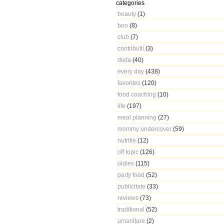
categories
beauty
(1)
boo
(8)
club
(7)
contributii
(3)
dieta
(40)
every day
(438)
favorites
(120)
food coaching
(10)
life
(197)
meal planning
(27)
mommy undercover
(59)
nutritie
(12)
off topic
(126)
oldies
(115)
party food
(52)
publicitate
(33)
reviews
(73)
traditional
(52)
umanitare
(2)