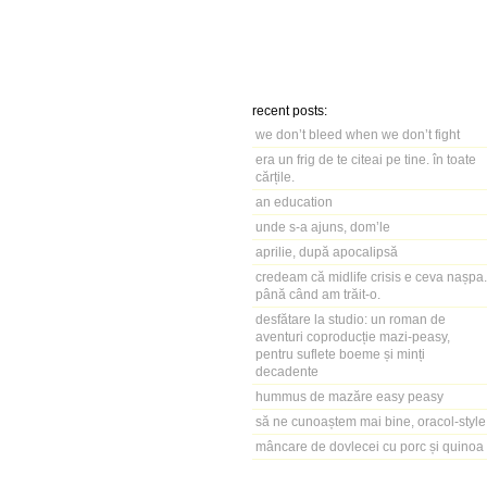
recent posts:
we don’t bleed when we don’t fight
era un frig de te citeai pe tine. în toate
cărțile.
an education
unde s-a ajuns, dom’le
aprilie, după apocalipsă
credeam că midlife crisis e ceva nașpa.
până când am trăit-o.
desfătare la studio: un roman de
aventuri coproducție mazi-peasy,
pentru suflete boeme și minți
decadente
hummus de mazăre easy peasy
să ne cunoaștem mai bine, oracol-style
mâncare de dovlecei cu porc și quinoa