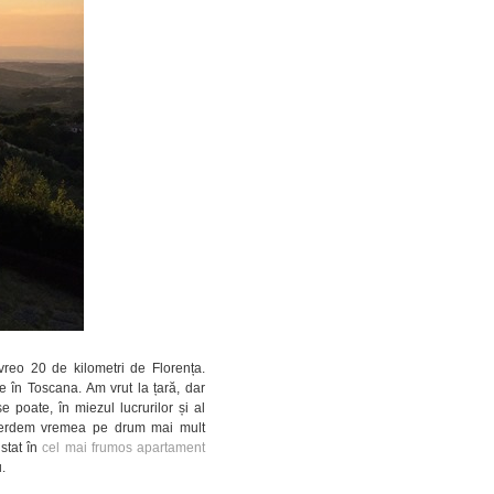
vreo 20 de kilometri de Florența.
e în Toscana. Am vrut la țară, dar
e poate, în miezul lucrurilor și al
 pierdem vremea pe drum mai mult
stat în
cel mai frumos apartament
.