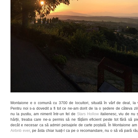
Montaione e o comună cu 3700 de locuitori, situată în vârf de deal, la 
Pentru noi s-a dovedit a fi tot ce ne-am dorit de la o ședere de câteva zil
nu la pustiu, am nimerit într-un fel de
Stars Hollow
italienesc, viu de nu s
hărții, treaba care ne-a permis să ne fâțâim eficient peste tot fără să
decât e necesar ca să admiri peisajele de carte poștală. În Montaione am 
Airbnb ever
, pe ăsta chiar luați-l ca pe o recomandare, nu o să vă pară rău