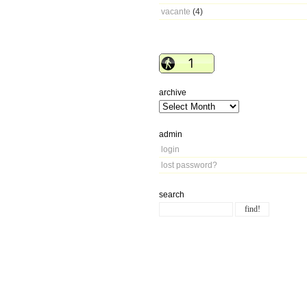
vacante
(4)
archive
admin
login
lost password?
search