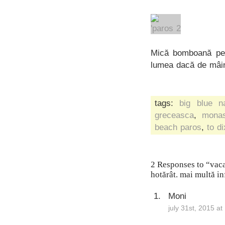
Mică bomboană pe c
lumea dacă de mâin
tags:
big blue n
greceasca
,
monas
beach paros
,
to di
2 Responses to “vaca
hotărât. mai multă inf
Moni
july 31st, 2015 a