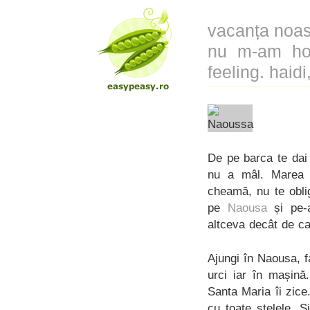
vacanța noast
nu m-am hot
feeling. haidi
De pe barca te dai
nu a mâl. Marea l
cheamă, nu te obli
pe
Naousa
și pe-a
altceva decât de ca
Ajungi în Naousa, f
urci iar în mașină
Santa Maria îi zice
cu toate stelele. S