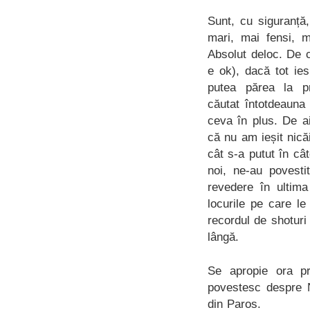
Sunt, cu siguranță
mari, mai fensi, 
Absolut deloc. De c
e ok), dacă tot ie
putea părea la p
căutat întotdeauna 
ceva în plus. De a
că nu am ieșit nică
cât s-a putut în c
noi, ne-au povesti
revedere în ultima
locurile pe care l
recordul de shoturi
lângă.
Se apropie ora p
povestesc despre N
din Paros.