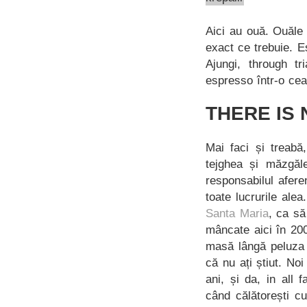
Aici au ouă. Ouăle 
exact ce trebuie. 
Ajungi, through tr
espresso într-o cea
THERE IS 
Mai faci și treabă
tejghea și măzgăl
responsabilul aferen
toate lucrurile ale
Santa Maria
, ca să
mâncate aici în 20
masă lângă peluza 
că nu ați știut. N
ani, și da, in all
când călătorești c