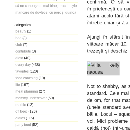
confirmă. O să v
să ne cunoaștem mai bine, oracol-style
împrietenești cu oa
mâncare de dovlecei cu porc și quinoa
atârni acolo fără s
întrebe chiar și ăi
categories
beauty
(1)
Ajungi în sfârșit î
boo
(8)
viitoare măcar 10, 
club
(7)
trezești și deschizi
contributii
(3)
dieta
(40)
every day
(438)
favorites
(120)
food coaching
(10)
life
(197)
Not to shabby, aș 
meal planning
(27)
standard. Cele mai
mommy undercover
(59)
de om, for that mat
nutritie
(12)
(unele standard avea
off topic
(126)
băile. Locul – sque
oldies
(115)
voi. Mici probleme
party food
(52)
caldă (not) într-u