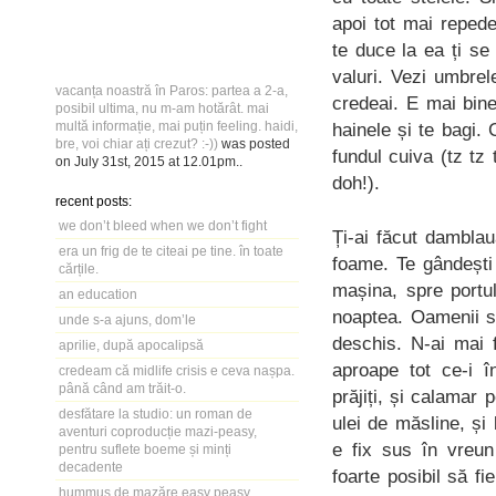
apoi tot mai repede
te duce la ea ți se
valuri. Vezi umbrel
vacanța noastră în Paros: partea a 2-a,
credeai. E mai bin
posibil ultima, nu m-am hotărât. mai
multă informație, mai puțin feeling. haidi,
hainele și te bagi.
bre, voi chiar ați crezut? :-))
was posted
fundul cuiva (tz tz
on
July 31st, 2015
at
12.01pm
..
doh!).
recent posts:
we don’t bleed when we don’t fight
Ți-ai făcut damblau
era un frig de te citeai pe tine. în toate
foame. Te gândești 
cărțile.
mașina, spre portu
an education
noaptea. Oamenii s
unde s-a ajuns, dom’le
deschis. N-ai mai 
aprilie, după apocalipsă
aproape tot ce-i î
credeam că midlife crisis e ceva nașpa.
până când am trăit-o.
prăjiți, și calamar p
desfătare la studio: un roman de
ulei de măsline, și
aventuri coproducție mazi-peasy,
e fix sus în vreun 
pentru suflete boeme și minți
decadente
foarte posibil să f
hummus de mazăre easy peasy