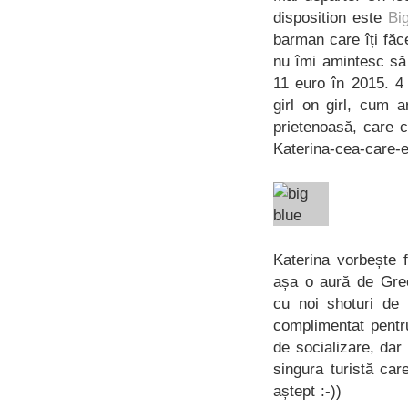
disposition este
Bi
barman care îți făc
nu îmi amintesc să 
11 euro în 2015. 4
girl on girl, cum 
prietenoasă, care c
Katerina-cea-care-e
Katerina vorbește 
așa o aură de Gree
cu noi shoturi de 
complimentat pentr
de socializare, dar
singura turistă car
aștept :-))