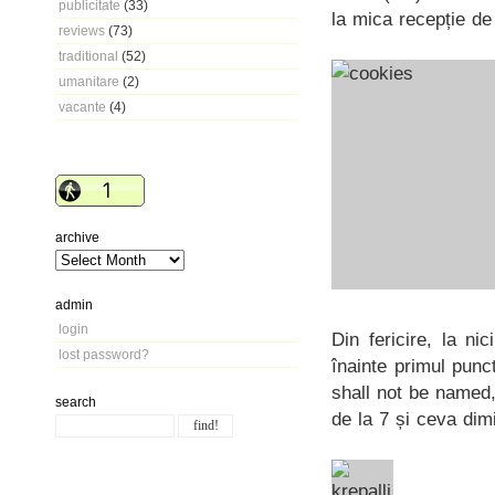
publicitate
(33)
la mica recepție de 
reviews
(73)
traditional
(52)
umanitare
(2)
vacante
(4)
archive
admin
login
Din fericire, la ni
lost password?
înainte primul pun
shall not be named,
search
de la 7 și ceva dim