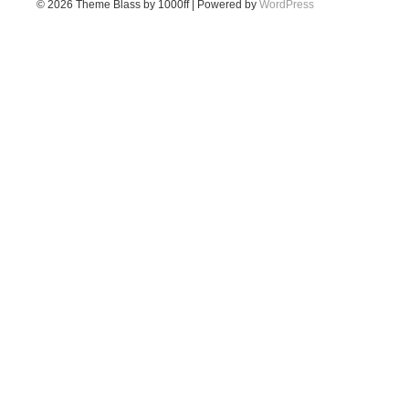
© 2026
Theme Blass by 1000ff | Powered by
WordPress