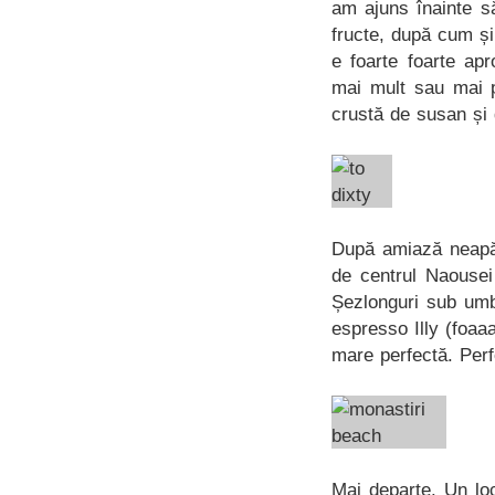
am ajuns înainte s
fructe, după cum ș
e foarte foarte ap
mai mult sau mai p
crustă de susan și
După amiază neapă
de centrul Naousei
Șezlonguri sub umbr
espresso Illy (foaaa
mare perfectă. Perf
Mai departe. Un lo