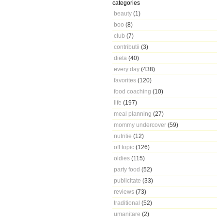
categories
beauty
(1)
boo
(8)
club
(7)
contributii
(3)
dieta
(40)
every day
(438)
favorites
(120)
food coaching
(10)
life
(197)
meal planning
(27)
mommy undercover
(59)
nutritie
(12)
off topic
(126)
oldies
(115)
party food
(52)
publicitate
(33)
reviews
(73)
traditional
(52)
umanitare
(2)