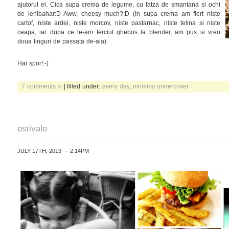
ajutorul ei. Cica supa crema de legume, cu fatza de smantana si ochi
de ienibahar:D Aww, cheesy much?:D (In supa crema am fiert niste
cartof, niste ardei, niste morcov, niste pastarnac, niste telina si niste
ceapa, iar dupa ce le-am terciut ghebos la blender, am pus si vreo
doua linguri de passata de-aia).
Hai spor!:-)
7 comments »
|
filled under:
every day
,
mommy undercover
estivale
JULY 17TH, 2013 — 2:14PM