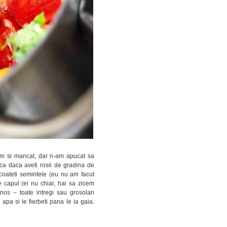
am si mancat, dar n-am apucat sa
 ca daca aveti rosii de gradina de
e scoateti semintele (eu nu am facut
e capul (ei nu chiar, hai sa zicem
rnos – toate intregi sau grosolan
 apa si le fierbeti pana le ia gaia.