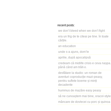
recent posts:
we don’t bleed when we don’t fight
era un frig de te citeai pe tine. în toate
cărțile.
an education
unde s-a ajuns, dom’le
aprilie, după apocalipsă
credeam că midlife crisis e ceva nașpa.
până când am trăit-o.
desfătare la studio: un roman de
aventuri coproducție mazi-peasy,
pentru suflete boeme și minți
decadente
hummus de mazăre easy peasy
să ne cunoaștem mai bine, oracol-style
mâncare de dovlecei cu porc și quinoa