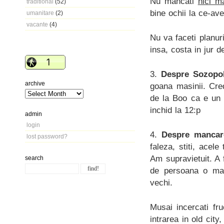
Nu mancati
nici m
traditional
(52)
bine ochii la ce-avet
umanitare
(2)
vacante
(4)
Nu va faceti planur
insa, costa in jur d
3.
Despre
Sozopo
archive
goana masinii. Cre
de la Boo ca e un f
inchid la 12:p
admin
login
4.
Despre mancar
lost password?
faleza, stiti, acel
Am supravietuit. A 
search
de persoana o mas
vechi.
Musai incercati fr
intrarea in old cit