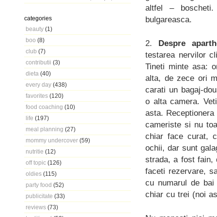
altfel – boschet
bulgareasca.
categories
beauty
(1)
boo
(8)
2.
Despre aparth
club
(7)
testarea nervilor c
contributii
(3)
Tineti minte asa: 
dieta
(40)
alta, de zece ori m
every day
(438)
carati un bagaj-dou
favorites
(120)
o alta camera. Veti
food coaching
(10)
asta. Receptionera 
life
(197)
cameriste si nu to
meal planning
(27)
chiar face curat, 
mommy undercover
(59)
ochii, dar sunt ga
nutritie
(12)
strada, a fost fain
off topic
(126)
faceti rezervare, 
oldies
(115)
cu numarul de bai 
party food
(52)
chiar cu trei (noi a
publicitate
(33)
reviews
(73)