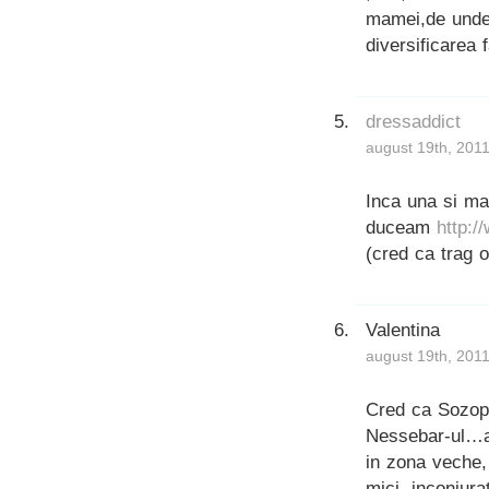
mamei,de unde 
diversificarea f
dressaddict
august 19th, 201
Inca una si ma
duceam
http:
(cred ca trag 
Valentina
august 19th, 201
Cred ca Sozopo
Nessebar-ul…am
in zona veche,
mici, inconjur