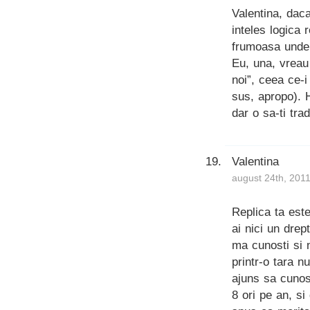
Valentina, daca
inteles logica 
frumoasa unde v
Eu, una, vreau
noi”, ceea ce-
sus, apropo). H
dar o sa-ti tra
Valentina
august 24th, 201
Replica ta este
ai nici un dre
ma cunosti si n
printr-o tara 
ajuns sa cunos
8 ori pe an, s