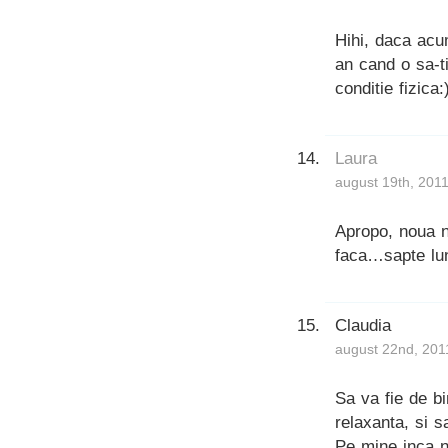
Hihi, daca acum
an cand o sa-ti
conditie fizica:)
Laura
august 19th, 2011
Apropo, noua n
faca…sapte lun
Claudia
august 22nd, 201
Sa va fie de b
relaxanta, si 
Pe mine inca n