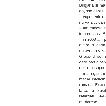
Bulgaria si ma
anyone cares:
– experientele 
nu va zic, ca n
– am cunoscut 
impreuna ca Bu
– in 2003 am pe
dintre Bulgari
nu aveam viza d
Grecia direct, 
care participam
decat pasaport
– n-am gasit i
macar inteligib
romana. Exact 
la ce i-a folosi
retardati. Ce-i
mi doresc.