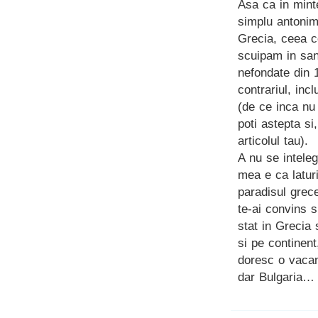
Asa ca in mint
simplu antonim
Grecia, ceea c
scuipam in san
nefondate din 
contrariul, inc
(de ce inca nu
poti astepta si
articolul tau).
A nu se inteleg
mea e ca latur
paradisul grece
te-ai convins s
stat in Grecia 
si pe continent
doresc o vacan
dar Bulgaria… 