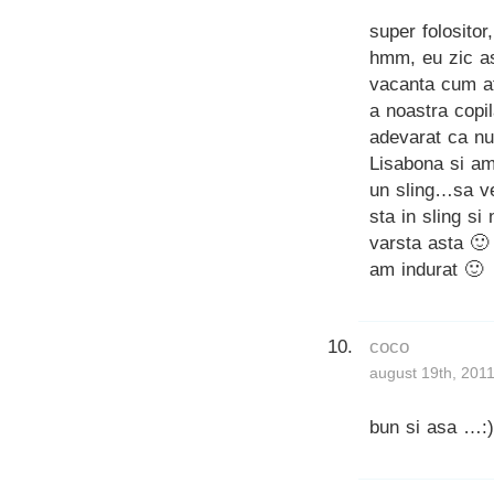
super folositor
hmm, eu zic asa
vacanta cum a
a noastra copil
adevarat ca nu
Lisabona si am
un sling…sa ve
sta in sling si
varsta asta 🙂
am indurat 🙂
coco
august 19th, 2011
bun si asa …:)