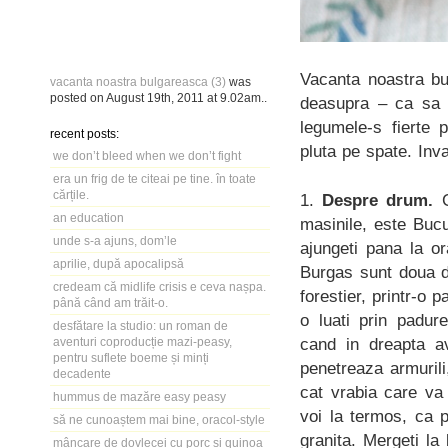
Vacanta noastra bu
vacanta noastra bulgareasca (3)
was
posted on
August 19th, 2011
at
9.02am
..
deasupra – ca sa n
legumele-s fierte 
recent posts:
pluta pe spate. Inv
we don’t bleed when we don’t fight
era un frig de te citeai pe tine. în toate
cărțile.
1.
Despre drum.
C
an education
masinile, este Buc
unde s-a ajuns, dom’le
ajungeti pana la o
aprilie, după apocalipsă
Burgas sunt doua dr
credeam că midlife crisis e ceva nașpa.
forestier, printr-o 
până când am trăit-o.
o luati prin padur
desfătare la studio: un roman de
cand in dreapta a
aventuri coproducție mazi-peasy,
pentru suflete boeme și minți
penetreaza armurili
decadente
cat vrabia care va 
hummus de mazăre easy peasy
voi la termos, ca 
să ne cunoaștem mai bine, oracol-style
granita. Mergeti la
mâncare de dovlecei cu porc și quinoa