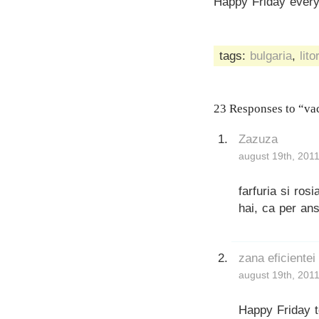
Happy Friday every
tags:
bulgaria
,
lito
23 Responses to “vac
Zazuza
august 19th, 2011
farfuria si ros
hai, ca per an
zana eficientei
august 19th, 2011
Happy Friday t