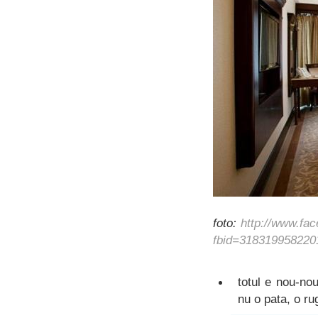
foto:
http://www.fa
fbid=318319958220
totul e nou-nou
nu o pata, o ru