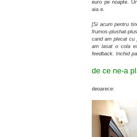
euro pe noapte. Un
aia e.
[Si acum pentru tin
frumos-plushat-plu
cand am plecat cu p
am lasat o cola e
feedback. Inchid pa
de ce ne-a pl
deoarece: