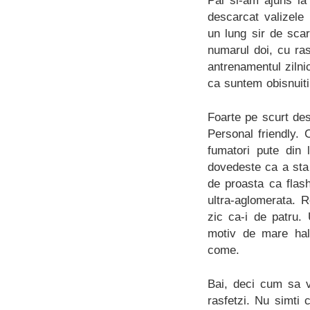
Pai si-am ajuns l
descarcat valizel
un lung sir de sca
numarul doi, cu ra
antrenamentul zilni
ca suntem obisnuiti
Foarte pe scurt de
Personal friendly. 
fumatori pute din 
dovedeste ca a sta i
de proasta ca flash
ultra-aglomerata. R
zic ca-i de patru.
motiv de mare hal
come.
Bai, deci cum sa v
rasfetzi. Nu simti 