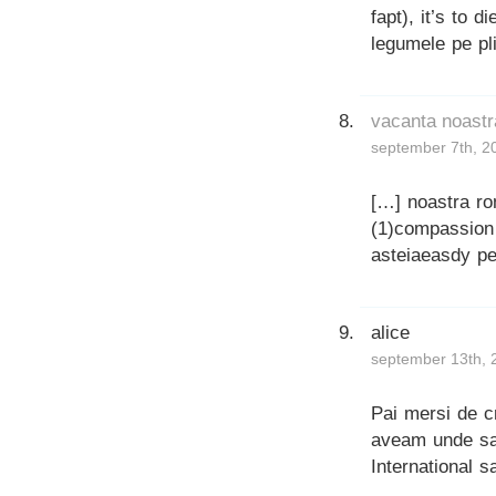
fapt), it’s to 
legumele pe pl
vacanta noast
september 7th, 2
[…] noastra r
(1)compassion 
asteiaeasdy pe
alice
september 13th, 
Pai mersi de c
aveam unde sa
International sa