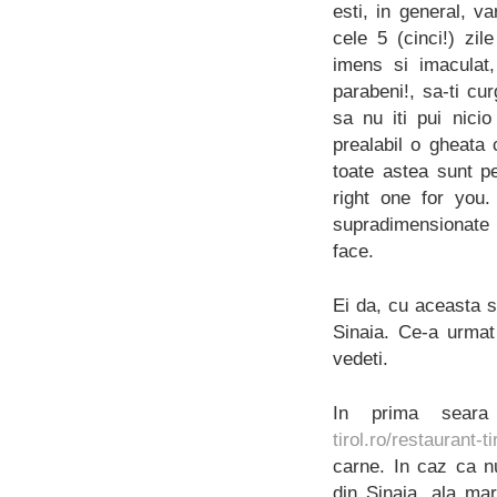
esti, in general, v
cele 5 (cinci!) zil
imens si imaculat
parabeni!, sa-ti cu
sa nu iti pui nic
prealabil o gheata
toate astea sunt pe
right one for you.
supradimensionate
face.
Ei da, cu aceasta s
Sinaia. Ce-a urmat
vedeti.
In prima sea
tirol.ro/restaurant-ti
carne. In caz ca nu 
din Sinaia, ala ma