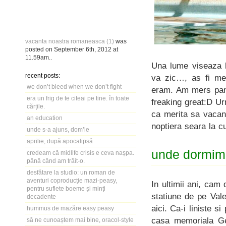
vacanta noastra romaneasca (1)
was
posted on
September 6th, 2012
at
11.59am
..
Una lume viseaza l
recent posts:
va zic…, as fi mer
we don’t bleed when we don’t fight
eram. Am mers pana
era un frig de te citeai pe tine. în toate
freaking great:D U
cărțile.
ca merita sa vacant
an education
noptiera seara la c
unde s-a ajuns, dom’le
aprilie, după apocalipsă
unde dormim 
credeam că midlife crisis e ceva nașpa.
până când am trăit-o.
desfătare la studio: un roman de
aventuri coproducție mazi-peasy,
In ultimii ani, cam
pentru suflete boeme și minți
statiune de pe Val
decadente
aici. Ca-i liniste 
hummus de mazăre easy peasy
casa memoriala Ge
să ne cunoaștem mai bine, oracol-style