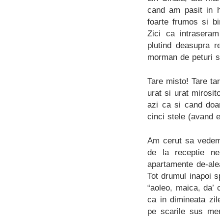
cand am pasit in h
foarte frumos si bi
Zici ca intraseram
plutind deasupra r
morman de peturi s
Tare misto! Tare tar
urat si urat mirosit
azi ca si cand doar
cinci stele (avand e
Am cerut sa vedem
de la receptie ne
apartamente de-alea
Tot drumul inapoi 
“aoleo, maica, da’ 
ca in dimineata zil
pe scarile sus men