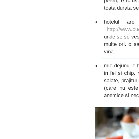
pereti, e totu
toata durata se
hotelul are
http://www.cu
unde se serves
multe ori. o s
vina.
mic-dejunul e b
in fel si chip,
salate, prajitu
(care nu este
anemice si nec