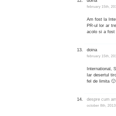
doina
february 15th, 20
Am fost la Int
PR-ul lor ar tr
acolo si a fos
doina
february 15th, 20
International,
Iar desertul tir
fel de limita 🙂
despre cum am 
october 8th, 2013