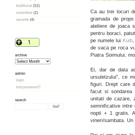
traditional
(52)
Ca au trei locuri 
umanitare
(2)
gramada de props 
vacante
(4)
ateliere de joaca 
pentru boraci, patu
pe numele lui
Kuib
de vaca pe roca vu
Piatra Soimului, mo
archive
Ei, dar de data a
admin
ursuletzului”, ce m
login
figuri. Drept care 
lost password?
facut si sondarea 
unitati de cazare,
search
semnificative intre
nopti + 1 gratis. 
vineri/sambata. Un p