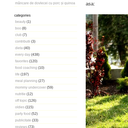
asa:
mâncare de dovlecei cu porc și quinoa
categories
beauty
(1)
boo
(8)
club
(7)
contributii
(3)
dieta
(40)
every day
(438)
favorites
(120)
food coaching
(10)
life
(197)
meal planning
(27)
mommy undercover
(59)
nutritie
(12)
off topic
(126)
oldies
(115)
party food
(52)
publicitate
(33)
reviews
(73)