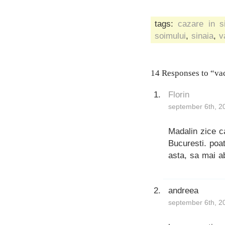
tags:
cazare in s
soimului
,
sinaia
,
v
14 Responses to “va
Florin
september 6th, 2
Madalin zice ca
Bucuresti. poa
asta, sa mai ab
andreea
september 6th, 2