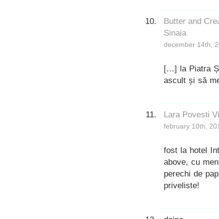
Butter and Cre
Sinaia
december 14th, 2
[…] la Piatra 
ascult și să me
Lara Povesti V
february 10th, 20
fost la hotel In
above, cu men
perechi de papu
priveliste!