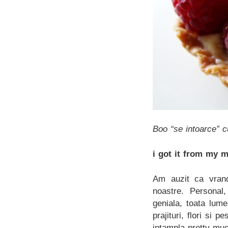
Boo “se intoarce” c
i got it from my 
Am auzit ca vran
noastre. Persona
geniala, toata lum
prajituri, flori si 
intampla pretty muc