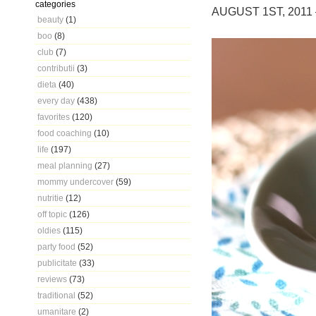
categories
AUGUST 1ST, 2011
beauty
(1)
boo
(8)
club
(7)
contributii
(3)
dieta
(40)
every day
(438)
favorites
(120)
food coaching
(10)
life
(197)
meal planning
(27)
mommy undercover
(59)
nutritie
(12)
off topic
(126)
oldies
(115)
party food
(52)
publicitate
(33)
reviews
(73)
traditional
(52)
umanitare
(2)