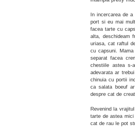
In incercarea de a
port si eu mai mul
facea tarte cu cap
alta, deschideam f
uriasa, cat raftul 
cu capsuni. Mama a
separat facea crem
chestiile astea s-
adevarata ar trebu
chinuia cu portii in
ca salata boeuf a
despre cat de creat
Revenind la vrajitu
tarte de astea mici 
cat de rau le pot st