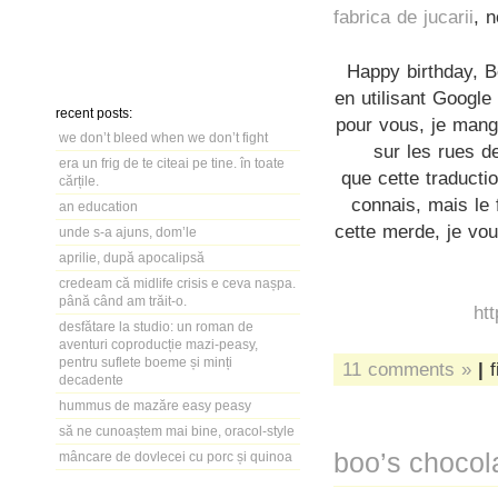
fabrica de jucarii
, 
Happy birthday, Bo
en utilisant Google
recent posts:
pour vous, je mang
we don’t bleed when we don’t fight
sur les rues d
era un frig de te citeai pe tine. în toate
que cette traducti
cărțile.
connais, mais le 
an education
cette merde, je vou
unde s-a ajuns, dom’le
aprilie, după apocalipsă
credeam că midlife crisis e ceva nașpa.
până când am trăit-o.
ht
desfătare la studio: un roman de
aventuri coproducție mazi-peasy,
pentru suflete boeme și minți
11 comments »
|
f
decadente
hummus de mazăre easy peasy
să ne cunoaștem mai bine, oracol-style
boo’s chocol
mâncare de dovlecei cu porc și quinoa