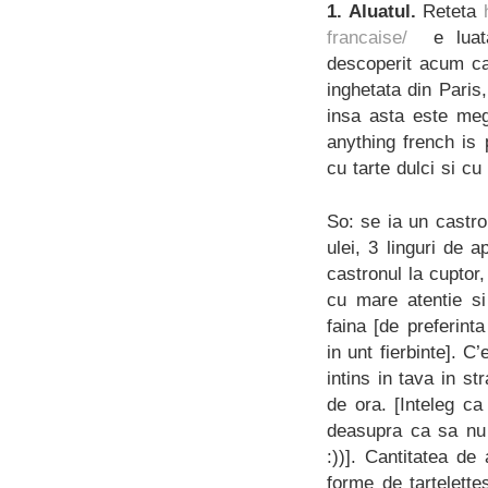
1. Aluatul.
Reteta
francaise/
e luata 
descoperit acum ca
inghetata din Paris,
insa asta este meg
anything french is
cu tarte dulci si c
So: se ia un castro
ulei, 3 linguri de 
castronul la cuptor
cu mare atentie si
faina [de preferint
in unt fierbinte]. C
intins in tava in st
de ora. [Inteleg ca
deasupra ca sa nu 
:))]. Cantitatea de
forme de tartelett