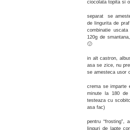
ciocolata topita si 
separat se amestec
de lingurita de pra
combinatie uscata
120g de smantana,
🙂
in alt castron, alb
asa se zice, nu pr
se amesteca usor cu
crema se imparte e
minute la 180 de g
testeaza cu scobit
asa fac)
pentru “frosting”,
linguri de lapte c