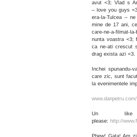
avut <3; Vlad s Ant
– love you guys <3;
era-la-Tulcea – ne
mine de 17 ani, ce
care-ne-a-filmat-l
nunta voastra <3; 
ca ne-ati crescut 
drag exista azi <3.
Inchei spunandu-va
care zic, sunt facu
la evenimentele imp
www.danpetru.com/
Un lik
please:
http://www
Phew! Gata! Am zis