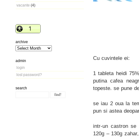
vacante
(4)
archive
Cu cuvintele ei:
admin
login
1 tableta heidi 75
lost password?
putina cafea neagr
topeste. se pune d
search
se iau 2 oua la te
pun si astea deopa
intr-un castron se
120g – 130g zahar,