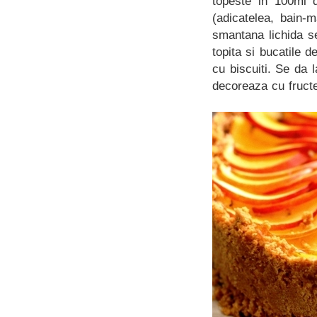
topeste in 100ml 
(adicatelea, bain-
smantana lichida s
topita si bucatile 
cu biscuiti. Se da l
decoreaza cu fructe