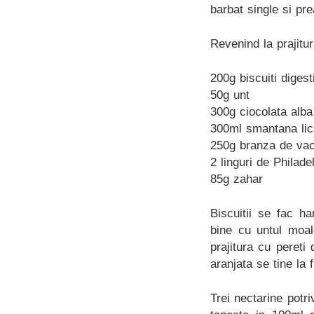
barbat single si pr
Revenind la prajitur
200g biscuiti digesti
50g unt
300g ciocolata alba
300ml smantana lic
250g branza de vac
2 linguri de Philade
85g zahar
Biscuitii se fac h
bine cu untul moal
prajitura cu pereti
aranjata se tine la 
Trei nectarine potri