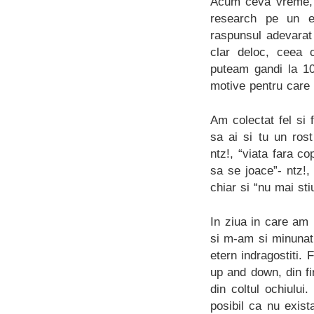
Acum ceva vreme, i
research pe un e
raspunsul adevarat
clar deloc, ceea 
puteam gandi la 10
motive pentru care 
Am colectat fel si 
sa ai si tu un rost
ntz!, “viata fara c
sa se joace”- ntz!,
chiar si “nu mai st
In ziua in care am 
si m-am si minunat
etern indragostiti. 
up and down, din fi
din coltul ochiului
posibil ca nu exis