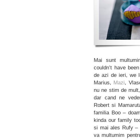
Mai sunt multumir
couldn’t have been 
de azi de ieri, we 
Marius,
Mazi
, Vlas
nu ne stim de mult
dar cand ne vedem
Robert si Mamarut
familia Boo – doam
kinda our family to
si mai ales Rufy –
va multumim pentru