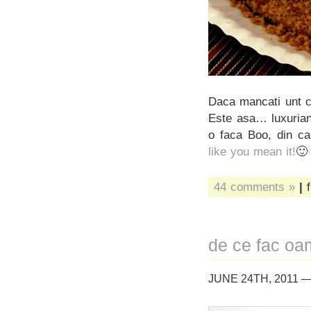
Daca mancati unt cu
Este asa… luxurian
o faca Boo, din cart
like you mean it!
🙂
44 comments »
|
f
de ce fac oam
JUNE 24TH, 2011 —