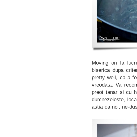
Moving on la lucr
biserica dupa crit
pretty well, ca a 
vreodata. Va recom
preot tanar si cu h
dumnezeieste, locas
astia ca noi, ne-dus