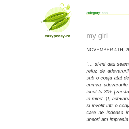
category: boo
my girl
NOVEMBER 4TH, 20
“… si-mi dau seama
refuz de adevaruril
sub o coaja atat de
cumva adevarurile 
incat la 30+ [varsta
in mind :)], adeva
si invelit intr-o co
care ne indeasa in
uneori am impresia 