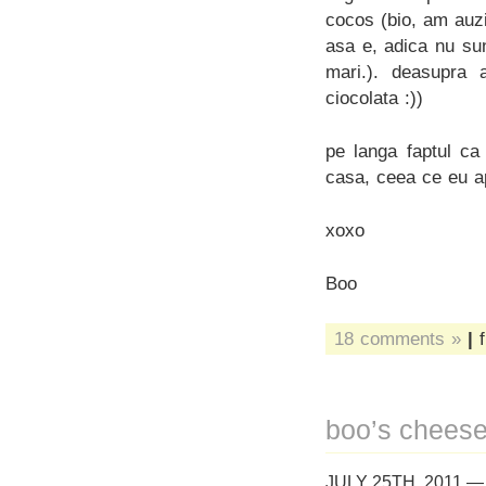
cocos (bio, am auzi
asa e, adica nu sun
mari.). deasupra a
ciocolata :))
pe langa faptul ca
casa, ceea ce eu ap
xoxo
Boo
18 comments »
|
f
boo’s cheese
JULY 25TH, 2011 —