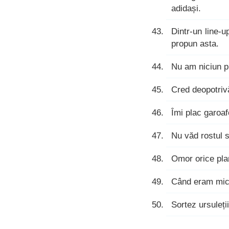
adidași.
Dintr-un line-u
propun asta.
Nu am niciun pi
Cred deopotrivă 
Îmi plac garoaf
Nu văd rostul s
Omor orice plan
Când eram mică
Sortez ursuleți