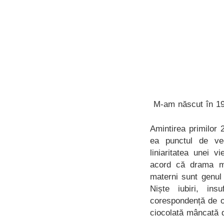
M-am născut în 19
Amintirea primilor
ea punctul de ved
liniaritatea unei v
acord că drama mi
materni sunt genul 
Niște iubiri, in
corespondență de o
ciocolată mâncată de