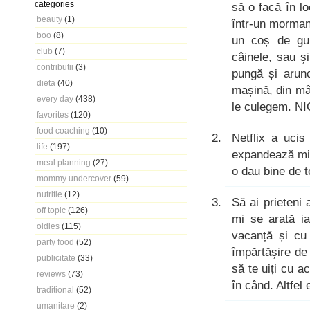
categories
să o facă în l
beauty
(1)
într-un morman
boo
(8)
un coș de gu
club
(7)
câinele, sau ș
contributii
(3)
pungă și arun
dieta
(40)
mașină, din mâ
every day
(438)
le culegem. N
favorites
(120)
food coaching
(10)
Netflix a uci
life
(197)
expandează mint
meal planning
(27)
o dau bine de 
mommy undercover
(59)
nutritie
(12)
Să ai prieteni
off topic
(126)
mi se arată ia
oldies
(115)
vacanță și cu
party food
(52)
împărtășire de
publicitate
(33)
să te uiți cu a
reviews
(73)
în când. Altfel
traditional
(52)
umanitare
(2)