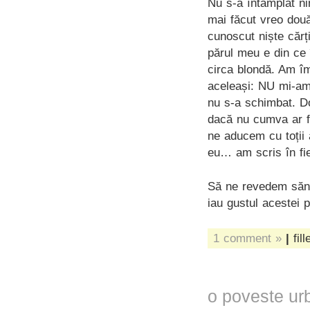
Nu s-a întâmplat nim
mai făcut vreo două
cunoscut niște cărți
părul meu e din ce 
circa blondă. Am îm
aceleași: NU mi-am
nu s-a schimbat. D
dacă nu cumva ar f
ne aducem cu toții 
eu… am scris în fie
Să ne revedem sănăt
iau gustul acestei 
1 comment »
|
fil
o poveste ur