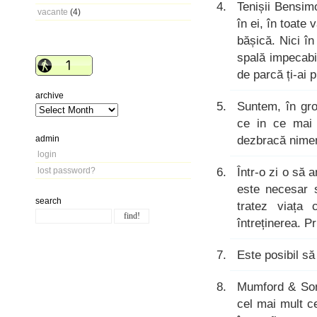
Tenișii Bensim
vacante
(4)
în ei, în toate
bășică. Nici î
spală impecabil
de parcă ți-ai p
archive
Suntem, în gro
ce in ce mai 
dezbracă nimen
admin
login
Într-o zi o să 
lost password?
este necesar 
search
tratez viața
întreținerea. 
Este posibil să
Mumford & Sons
cel mai mult c