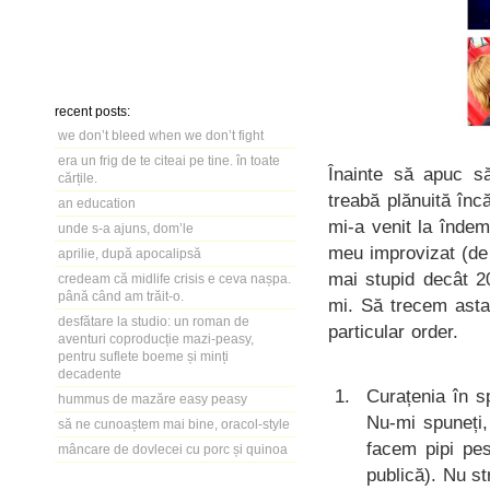
recent posts:
we don’t bleed when we don’t fight
era un frig de te citeai pe tine. în toate
Înainte să apuc 
cărțile.
treabă plănuită înc
an education
mi-a venit la înde
unde s-a ajuns, dom’le
meu improvizat (de 
aprilie, după apocalipsă
mai stupid decât 2
credeam că midlife crisis e ceva nașpa.
până când am trăit-o.
mi. Să trecem asta
desfătare la studio: un roman de
particular order.
aventuri coproducție mazi-peasy,
pentru suflete boeme și minți
decadente
Curațenia în s
hummus de mazăre easy peasy
Nu-mi spuneți,
să ne cunoaștem mai bine, oracol-style
facem pipi pes
mâncare de dovlecei cu porc și quinoa
publică). Nu s