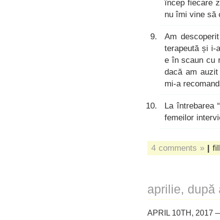
încep fiecare 
nu îmi vine să 
Am descoperit
terapeută și i
e în scaun cu 
dacă am auzit 
mi-a recomanda
La întrebarea “
femeilor interv
4 comments »
|
fi
aprilie, după
APRIL 10TH, 2017 