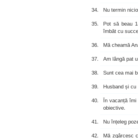
Nu termin nici
Pot să beau 1
îmbăt cu succe
Mă cheamă Ana,
Am lângă pat u
Sunt cea mai b
Husband și cu
În vacanță îmi
obiective.
Nu înțeleg poze
Mă zgârcesc câ