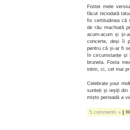
Fostei mele versiu
făcut niciodată tatu
fix certitudinea că
de rău machiată pr
acum-acum și și-ar
concerte, deși îi p
pentru că și-ar fi s
în circumstanțe și
bruneta. Fosta mea
intim, ci, cel mai p
Celebrate your midli
sunteți și ieșiți d
mișto perioadă a vi
5 comments »
|
fi