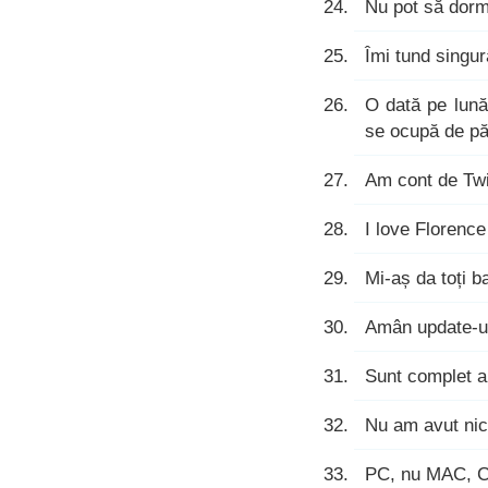
Nu pot să dorm 
Îmi tund singur
O dată pe lun
se ocupă de păr
Am cont de Twit
I love Florenc
Mi-aș da toți b
Amân update-ur
Sunt complet ar
Nu am avut nici
PC, nu MAC, Co