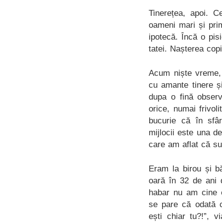
Tinerețea, apoi. C
oameni mari și pri
ipotecă. Încă o pi
tatei. Nașterea cop
Acum niște vreme, 
cu amante tinere ș
dupa o fină observ
orice, numai frivol
bucurie că în sfâ
mijlocii este una de
care am aflat că su
Eram la birou și b
oară în 32 de ani 
habar nu am cine e
se pare că odată c
ești chiar tu?!”, 