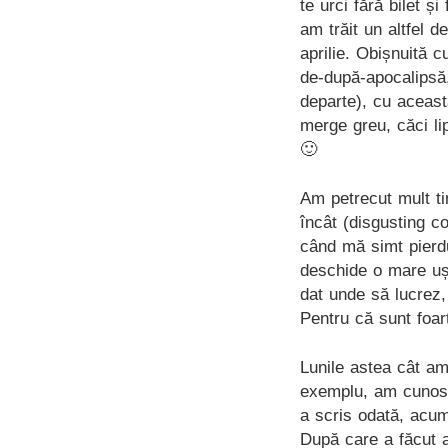
te urci fără bilet ș
am trăit un altfel d
aprilie. Obișnuită c
de-după-apocalipsă,
departe), cu aceast
merge greu, căci li
🙂
Am petrecut mult t
încât (disgusting c
când mă simt pierdu
deschide o mare ușă
dat unde să lucrez,
Pentru că sunt foar
Lunile astea cât am
exemplu, am cunosc
a scris odată, acum
După care a făcut a