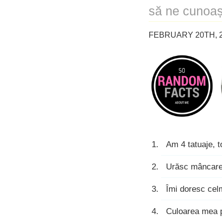
să ne cunoaș
FEBRUARY 20TH, 2
Am 4 tatuaje, t
Urăsc mâncarea
Îmi doresc cel
Culoarea mea p