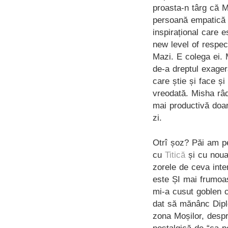
proasta-n târg că M
persoană empatică ș
inspirațional care 
new level of respec
Mazi. E colega ei. 
de-a dreptul exager
care știe și face ș
vreodată. Misha râ
mai productivă doa
zi.
Otrî șoz? Păi am pet
cu
Titică
și cu noua
zorele de ceva inter
este ȘI mai frumoas
mi-a cusut goblen 
dat să mănânc Dipl
zona Moșilor, desp