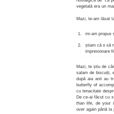
nostalgică de “ca p
vegetală era un mar
Mazi, te-am lăsat l
mi-am propus să
știam că o să 
impresionare fi
Mazi, te știu de câ
salam de biscuiți, 
după aia anii au tr
butterfly of accom
cu tenacitate despr
De ce-ai făcut cu s
than life, de your
over again până la 