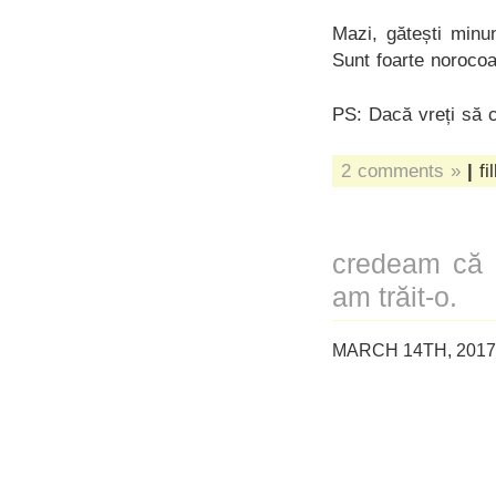
Mazi, gătești minu
Sunt foarte norocoas
PS: Dacă vreți să c
2 comments »
|
fi
credeam că m
am trăit-o.
MARCH 14TH, 2017