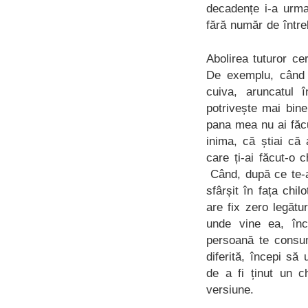
decadențe i-a urma
fără număr de între
Abolirea tuturor ce
De exemplu, când î
cuiva, aruncatul 
potrivește mai bine
pana mea nu ai făc
inima, că știai că 
care ți-ai făcut-o 
Când, după ce te-ai 
sfârșit în fața chi
are fix zero legătur
unde vine ea, înc
persoană te consum
diferită, începi să
de a fi ținut un c
versiune.