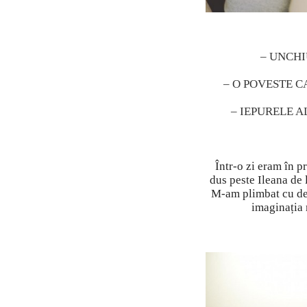
– UNCHI
– O POVESTE C
– IEPURELE A
Într-o zi eram în 
dus peste Ileana de 
M-am plimbat cu de
imaginația 