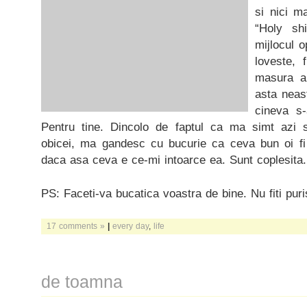
si nici ma
“Holy shi
mijlocul o
loveste, 
masura a
asta neast
cineva s-
Pentru tine. Dincolo de faptul ca ma simt azi
obicei, ma gandesc cu bucurie ca ceva bun oi fi 
daca asa ceva e ce-mi intoarce ea. Sunt coplesita.
PS: Faceti-va bucatica voastra de bine. Nu fiti puris
17 comments »
|
every day
,
life
de toamna