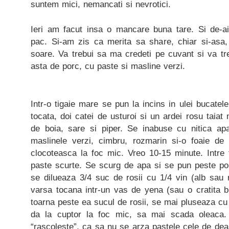
suntem mici, nemancati si nevrotici.
Ieri am facut insa o mancare buna tare. Si de-a
pac. Si-am zis ca merita sa share, chiar si-asa, 
soare. Va trebui sa ma credeti pe cuvant si va tr
asta de porc, cu paste si masline verzi.
Intr-o tigaie mare se pun la incins in ulei bucate
tocata, doi catei de usturoi si un ardei rosu taiat
de boia, sare si piper. Se inabuse cu nitica ap
maslinele verzi, cimbru, rozmarin si-o foaie de 
clocoteasca la foc mic. Vreo 10-15 minute. Intre 
paste scurte. Se scurg de apa si se pun peste por
se dilueaza 3/4 suc de rosii cu 1/4 vin (alb sau 
varsa tocana intr-un vas de yena (sau o cratita b
toarna peste ea sucul de rosii, se mai pluseaza c
da la cuptor la foc mic, sa mai scada oleaca
“rascoleste”, ca sa nu se arza pastele cele de de