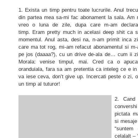
1. Exista un timp pentru toate lucrurile. Anul trec
din partea mea sa-mi fac abonament la sala. Am me
vreo o luna de zile, dupa care m-am declara
timp. Eram pretty much in acelasi deep shit ca s
momentul. Anul asta, desi na, n-am primit inca z
care ma tot rog, mi-am refacut abonamentul si m
pe jos (daaaa?), cu un drive de-ala de… cum ii z
Morala: venise timpul, mai. Cred ca o apuca
oranduiala, fara sa am pretentia ca inteleg ce e in
va iese ceva, don’t give up. Incercati peste o zi, 
un timp al tuturor!
2. Cand 
convershi 
pictata 
si mesaje 
“suntem 
celalalt 