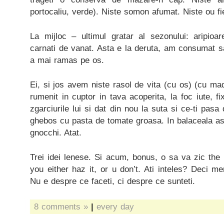
portocaliu, verde). Niste somon afumat. Niste ou fi
La mijloc – ultimul gratar al sezonului: aripioa
carnati de vanat. Asta e la deruta, am consumat s
a mai ramas pe os.
Ei, si jos avem niste rasol de vita (cu os) (cu mad
rumenit in cuptor in tava acoperita, la foc iute, f
zgarciurile lui si dat din nou la suta si ce-ti pas
ghebos cu pasta de tomate groasa. In balaceala as
gnocchi. Atat.
Trei idei lenese. Si acum, bonus, o sa va zic the
you either haz it, or u don’t. Ati inteles? Deci merg
Nu e despre ce faceti, ci despre ce sunteti.
8 comments »
|
every day