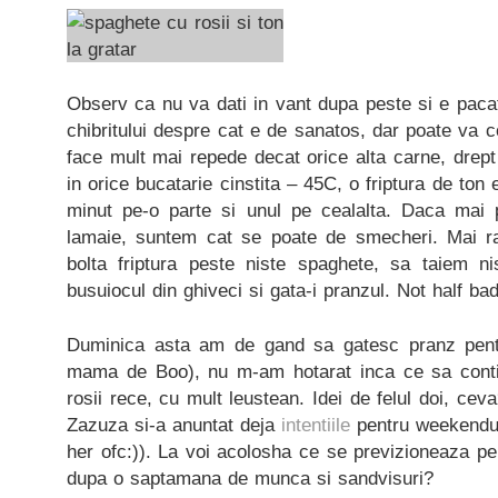
Observ ca nu va dati in vant dupa peste si e pacat
chibritului despre cat e de sanatos, dar poate va 
face mult mai repede decat orice alta carne, drept
in orice bucatarie cinstita – 45C, o friptura de ton 
minut pe-o parte si unul pe cealalta. Daca mai 
lamaie, suntem cat se poate de smecheri. Mai 
bolta friptura peste niste spaghete, sa taiem ni
busuiocul din ghiveci si gata-i pranzul. Not half bad
Duminica asta am de gand sa gatesc pranz pe
mama de Boo), nu m-am hotarat inca ce sa conti
rosii rece, cu mult leustean. Idei de felul doi, ce
Zazuza si-a anuntat deja
intentiile
pentru weekendul
her ofc:)). La voi acolosha ce se previzioneaza pen
dupa o saptamana de munca si sandvisuri?