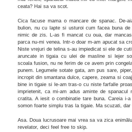
ceata? Hai sa va scot.
Cica facuse mama o mancare de spanac. De-ai
bulion, nu cu lapte si usturoi cum facea buna de 
nimic de zis. L-as fi mancat cu oua, dar manca
parca nu-mi venea. Intr-o doar m-am apucat sa cro
Niste vrejuri de telina s-au impiedicat si ele de cu
aruncate in tigaia cu ulei de masline si lejer sot
scoala fusion, nu ne ferim de ce avem prin congelat
punem. Legumele sotate gata, am pus sare, piper, 
incropit din smantana dulce, capere, zeama si coaj
bine in tigaie si le-am tras-o cu niste farfalle proa
imprietenit, ca mi-am adus aminte de spanacul m
cratita. A iesit o combinatie tare buna. Careia i-a
somon foarte simplu tras la tigaie. Ma scuzati, dar t
Asa. Doua lucrusoare mai vrea sa va zica enimălul 
revelator, deci feel free to skip.