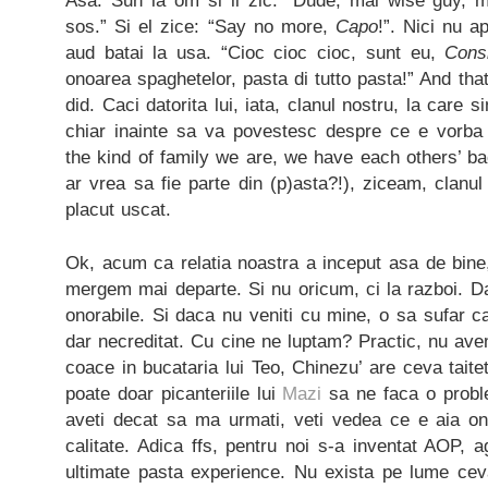
Asa. Sun la om si ii zic: “Dude, mai wise guy, 
sos.” Si el zice: “Say no more,
Capo
!”. Nici nu a
aud batai la usa. “Cioc cioc cioc, sunt eu,
Cons
onoarea spaghetelor, pasta di tutto pasta!” And tha
did. Caci datorita lui, iata, clanul nostru, la care 
chiar inainte sa va povestesc despre ce e vorba (
the kind of family we are, we have each others’ bac
ar vrea sa fie parte din (p)asta?!), ziceam, clanul
placut uscat.
Ok, acum ca relatia noastra a inceput asa de bine
mergem mai departe. Si nu oricum, ci la razboi. D
onorabile. Si daca nu veniti cu mine, o sa sufar c
dar necreditat. Cu cine ne luptam? Practic, nu av
coace in bucataria lui Teo, Chinezu’ are ceva taite
poate doar picanteriile lui
Mazi
sa ne faca o probl
aveti decat sa ma urmati, veti vedea ce e aia on
calitate. Adica ffs, pentru noi s-a inventat AOP, a
ultimate pasta experience. Nu exista pe lume cev