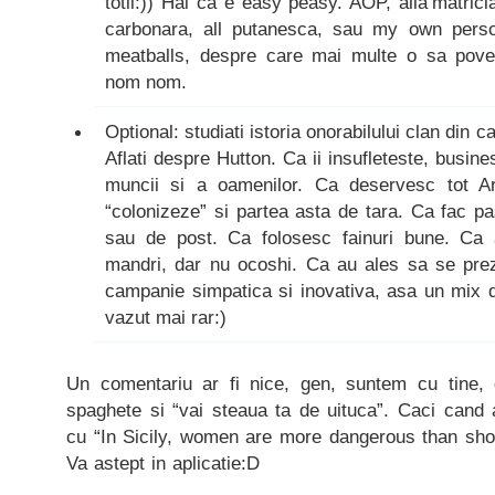
totii:)) Hai ca e easy peasy. AOP, alla’matrici
carbonara, all putanesca, sau my own person
meatballs, despre care mai multe o sa pove
nom nom.
Optional: studiati istoria onorabilului clan din ca
Aflati despre Hutton. Ca ii insufleteste, busines
muncii si a oamenilor. Ca deservesc tot Ar
“colonizeze” si partea asta de tara. Ca fac p
sau de post. Ca folosesc fainuri bune. Ca 
mandri, dar nu ocoshi. Ca au ales sa se pre
campanie simpatica si inovativa, asa un mix 
vazut mai rar:)
Un comentariu ar fi nice, gen, suntem cu tine,
spaghete si “vai steaua ta de uituca”. Caci cand 
cu “In Sicily, women are more dangerous than shot
Va astept in aplicatie:D