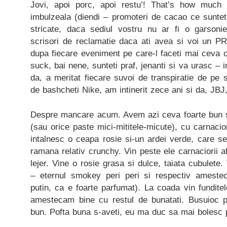
Jovi, apoi porc, apoi restu’! That’s how much I
imbulzeala (diendi – promoteri de cacao ce suntet
stricate, daca sediul vostru nu ar fi o garsonie
scrisori de reclamatie daca ati avea si voi un P
dupa fiecare eveniment pe care-l faceti mai ceva ca
suck, bai nene, sunteti praf, jenanti si va urasc –
da, a meritat fiecare suvoi de transpiratie de pe s
de bashcheti Nike, am intinerit zece ani si da, JBJ
Despre mancare acum. Avem azi ceva foarte bun si 
(sau orice paste mici-mititele-micute), cu carnacior
intalnesc o ceapa rosie si-un ardei verde, care s
ramana relativ crunchy. Vin peste ele carnaciorii a
lejer. Vine o rosie grasa si dulce, taiata cubulet
– eternul smokey peri peri si respectiv ameste
putin, ca e foarte parfumat). La coada vin funditel
amestecam bine cu restul de bunatati. Busuioc p
bun. Pofta buna s-aveti, eu ma duc sa mai bolesc p