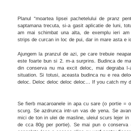
Planul “moartea lipsei pachetelului de pranz pent
saptamana trecuta, si-a gasit aplicatie de luni, to
am mai schimbat una alta, de exemplu ieri am u
strips de curcan in loc de pui, dar in mare asta e i
Ajungem la pranzul de azi, pe care trebuie neapar
este foarte bun si 2. m-a surprins. Budinca de ma
din conserva nu ma excit deloc, mai degraba l
situation. Si totusi, aceasta budinca nu e rea del
deloc. Deloc deloc deloc deloc… If you catch my dr
Se fierb macaroanele in apa cu sare (o portie = 
scurg. Se azdrunca intr-un vas de yena. Se avan
mici de ton in ulei de masline, uleiul scurs lejer in
de cca 80g per portie). Se mai pun o conserva