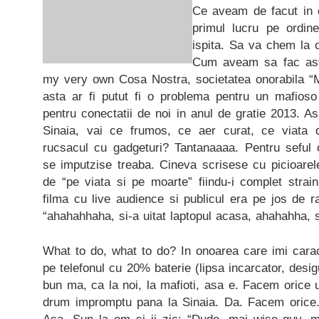
Ce aveam de facut in c
primul lucru pe ordi
ispita. Sa va chem la o
Cum aveam sa fac ast
my very own Cosa Nostra, societatea onorabila “M
asta ar fi putut fi o problema pentru un mafios
pentru conectatii de noi in anul de gratie 2013. 
Sinaia, vai ce frumos, ce aer curat, ce viata
rucsacul cu gadgeturi? Tantanaaaa. Pentru seful c
se imputzise treaba. Cineva scrisese cu picioarel
de “pe viata si pe moarte” fiindu-i complet strain
filma cu live audience si publicul era pe jos de 
“ahahahhaha, si-a uitat laptopul acasa, ahahahha, 
What to do, what to do? In onoarea care imi cara
pe telefonul cu 20% baterie (lipsa incarcator, desig
bun ma, ca la noi, la mafioti, asa e. Facem orice u
drum impromptu pana la Sinaia. Da. Facem orice