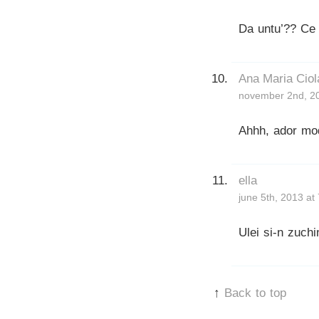
Da untu’?? Ce 
Ana Maria Ciol
november 2nd, 20
Ahhh, ador modu
ella
june 5th, 2013 at
Ulei si-n zuchin
↑
Back to top