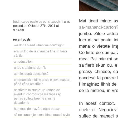
Mai tineti minte a
budinca de paste cu pui si zucchini
was
posted on
October 27th, 2011
at
sa-mananci-carton
?
9.54am
..
jumbo. Zilele astea
lucruri se poate i
recent posts:
we don’t bleed when we don’t fight
mana o vietate impa
era un frig de te citeai pe tine. în toate
Ce liste de cumpar
cărțile.
mea! Pai mie mi se
an education
sa fierb si-un ou,
unde s-a ajuns, dom’le
greasy chinese, ca
aprilie, după apocalipsă
gandesc la pouvre M
credeam că midlife crisis e ceva nașpa.
l imaginez lihnit d
până când am trăit-o.
de la metrou, in v
desfătare la studio: un roman de
aventuri coproducție mazi-peasy,
pentru suflete boeme și minți
In acest context,
decadente
hummus de mazăre easy peasy
dovlecei
. Negociez 
să ne cunoaștem mai bine, oracol-style
suflec de maneci s