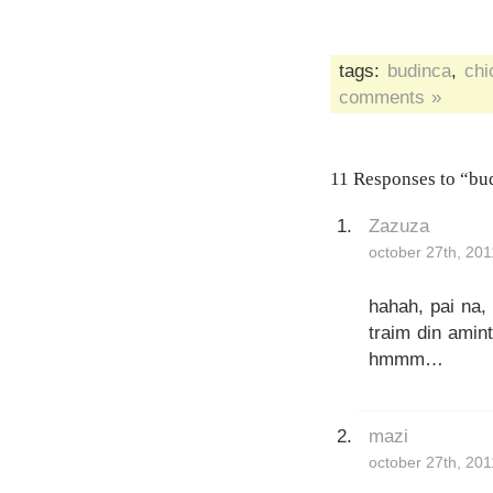
tags:
budinca
,
chi
comments »
11 Responses to “bud
Zazuza
october 27th, 201
hahah, pai na,
traim din aminti
hmmm…
mazi
october 27th, 201