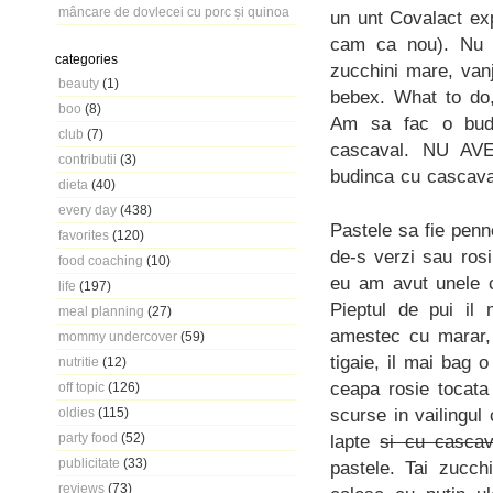
mâncare de dovlecei cu porc și quinoa
un unt Covalact exp
cam ca nou). Nu 
categories
zucchini mare, vanj
beauty
(1)
bebex. What to do,
boo
(8)
Am sa fac o budi
club
(7)
cascaval. NU AV
contributii
(3)
budinca cu cascava
dieta
(40)
every day
(438)
Pastele sa fie penne
favorites
(120)
de-s verzi sau rosi
food coaching
(10)
eu am avut unele c
life
(197)
Pieptul de pui il 
meal planning
(27)
amestec cu marar, u
mommy undercover
(59)
tigaie, il mai bag 
nutritie
(12)
ceapa rosie tocata
off topic
(126)
scurse in vailingul
oldies
(115)
party food
(52)
lapte
si cu cascav
publicitate
(33)
pastele. Tai zucch
reviews
(73)