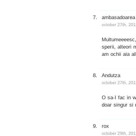
ambasadoarea
october 27th, 201
Multumeeeesc, 
sperii, alteor
am ochii aia a
Andutza
october 27th, 201
O sa-I fac in 
doar singur si
rox
october 29th, 201