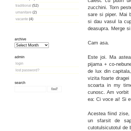
calesc cu putin ul
traditional
(52)
zucchini. Torn pes
umanitare
(2)
sare si piper. Mai 
vacante
(4)
si dau vasul la cup
deasupra. Merge si 
archive
Cam asa.
Este joi. Ma aste
admin
pijama + co-nebun
login
lost password?
de lux din capital
vizita foarte drage
search
scoarta in my time
cunosc. Am vorbit 
ea: Ci voce ai! Si e
Acestea fiind zise
un sfarsit de sap
cutotulsicutotul de 