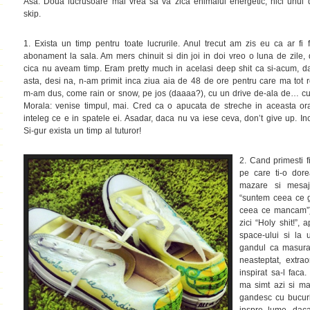
Asa. Doua lucrusoare mai vrea sa va zica enimălul energetic, nici unul di
skip.
1. Exista un timp pentru toate lucrurile. Anul trecut am zis eu ca ar f
abonament la sala. Am mers chinuit si din joi in doi vreo o luna de zile,
cica nu aveam timp. Eram pretty much in acelasi deep shit ca si-acum, d
asta, desi na, n-am primit inca ziua aia de 48 de ore pentru care ma tot 
m-am dus, come rain or snow, pe jos (daaaa?), cu un drive de-ala de… cu
Morala: venise timpul, mai. Cred ca o apucata de streche in aceasta ora
inteleg ce e in spatele ei. Asadar, daca nu va iese ceva, don’t give up. In
Si-gur exista un timp al tuturor!
2. Cand primesti 
pe care ti-o dor
mazare si mesaj
“suntem ceea ce g
ceea ce mancam”), 
zici “Holy shit!”, 
space-ului si la u
gandul ca masura 
neasteptat, extrao
inspirat sa-l faca
ma simt azi si ma
gandesc cu bucurie
inspre lume, dac