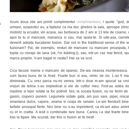
Acum doua zile am primit complimentul
complimentului
, I quote: “god, 
s
urmare, suspectez eu, a faptului ca ma duc ghebos la sala, aproape zilnic
mistretz la ecuator, vin acasa, iau berbeaca de 2 ani si 13 kile de coarne
apoi fa tu si mancare, mananca si zau, mai spala-te. Si uite-asa, carnet
devenit adepta bucatariei fusion. Dar not in the traditional sense of the w
fuzionam? Pai, de exemplu, resturi de mancare cu mancare proaspata, tu
topita cu ciorapi de lana (ok, I’m kidding:)), sau, intr-un caz mai fericit,
marca proprie. V-am bagat in ceata? Hai sa va scot.
Cica facuse mama o mancare de spanac. De-aia neaosa munteneasca. Cu
cum facea buna de la Arad. Foarte bun si asa, nimic de zis. L-as fi 
dimineata. Cu orez parca nu-mi venea. Intr-o doar m-am apucat sa croie
vrejuri de telina s-au impiedicat si ele de cutitul meu. Fost-au astea d
masline si lejer sotate la foc potrivit. Noi, la scoala fusion, nu ne ferim d
gasim, ciuperci punem. Legumele sotate gata, am pus sare, piper, niscai i
smantana dulce, capere, zeama si coaja de lamaie. Le-am flendurit bine i
farfalle proaspat fierte. Nici bine nu s-au imprietenit, ca mi-am adus amin
cu el in cratita. A iesit o combinatie tare buna. Careia i-a stat foarte bi
tras la tigaie. Ma scuzati, dar this is fusion at its best!