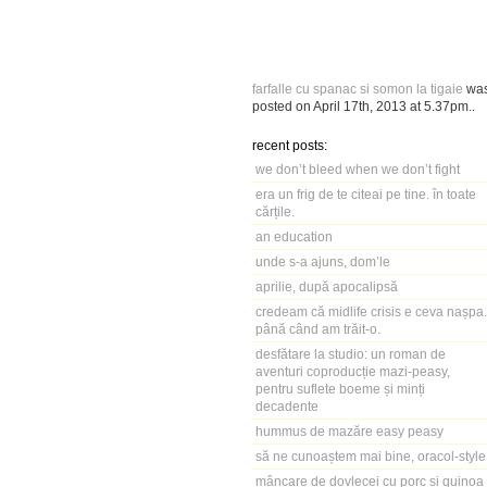
farfalle cu spanac si somon la tigaie
wa
posted on
April 17th, 2013
at
5.37pm
..
recent posts:
we don’t bleed when we don’t fight
era un frig de te citeai pe tine. în toate
cărțile.
an education
unde s-a ajuns, dom’le
aprilie, după apocalipsă
credeam că midlife crisis e ceva nașpa.
până când am trăit-o.
desfătare la studio: un roman de
aventuri coproducție mazi-peasy,
pentru suflete boeme și minți
decadente
hummus de mazăre easy peasy
să ne cunoaștem mai bine, oracol-style
mâncare de dovlecei cu porc și quinoa