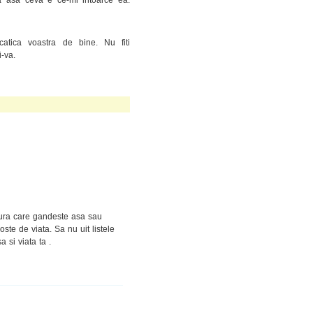
catica voastra de bine. Nu fiti
i-va.
gura care gandeste asa sau
oste de viata. Sa nu uit listele
a si viata ta .