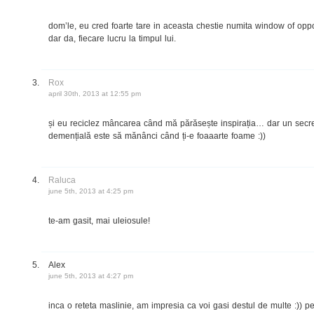
dom’le, eu cred foarte tare in aceasta chestie numita window of oppo
dar da, fiecare lucru la timpul lui.
Rox
april 30th, 2013 at 12:55 pm
și eu reciclez mâncarea când mă părăsește inspirația… dar un secr
demențială este să mănânci când ți-e foaaarte foame :))
Raluca
june 5th, 2013 at 4:25 pm
te-am gasit, mai uleiosule!
Alex
june 5th, 2013 at 4:27 pm
inca o reteta maslinie, am impresia ca voi gasi destul de multe :)) p