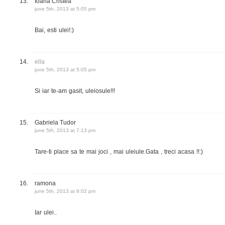
Ioana Cristea
june 5th, 2013 at 5:05 pm
Bai, esti ulei!:)
ella
june 5th, 2013 at 5:05 pm
Si iar te-am gasit, uleiosule!!!
Gabriela Tudor
june 5th, 2013 at 7:13 pm
Tare-ti place sa te mai joci , mai uleiule.Gata , treci acasa !!:)
ramona
june 5th, 2013 at 9:02 pm
Iar ulei..