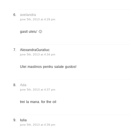
axelandra
june 5th, 2013 at 4:29 pm
gasit uleiu’ 🙂
AlexandraGuraliuc
june 5th, 2013 at 4:34 pm
Ulei maslinos pentru salate gustos!
Ada
june 5th, 2013 at 4:37 pm
trei la mana. for the oil
Iulia
june 5th, 2013 at 4:39 pm