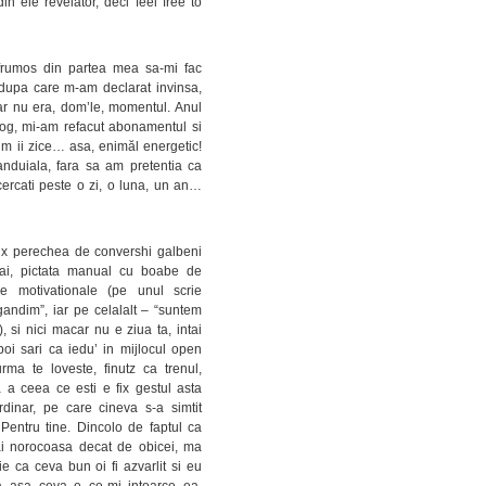
n ele revelator, deci feel free to
i frumos din partea mea sa-mi fac
 dupa care m-am declarat invinsa,
ar nu era, dom’le, momentul. Anul
rog, mi-am refacut abonamentul si
m ii zice… asa, enimăl energetic!
nduiala, fara sa am pretentia ca
cercati peste o zi, o luna, un an…
fix perechea de convershi galbeni
eai, pictata manual cu boabe de
e motivationale (pe unul scrie
andim”, iar pe celalalt – “suntem
si nici macar nu e ziua ta, intai
apoi sari ca iedu’ in mijlocul open
rma te loveste, finutz ca trenul,
a ceea ce esti e fix gestul asta
rdinar, pe care cineva s-a simtit
. Pentru tine. Dincolo de faptul ca
i norocoasa decat de obicei, ma
 ca ceva bun oi fi azvarlit si eu
a asa ceva e ce-mi intoarce ea.