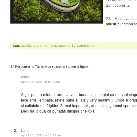
Sunt coplesita.
PS: Faceti-va bu
puristi. Sincronizat
tags:
pasta
,
paste
,
somon
,
spanac
17 comments »
17 Responses to “farfalle cu spanac si somon la tigaie”
alina
april 18th, 2013 at 8:37 am
Sigur pentru mine ai aruncat voie buna, sentimentul ca nu sunt sin
face altfel, empatie, retete bune si lately very healthy :), umor si drag
si cutiutele din frigider. Si mai important , ai deschis geamul spre cas
Deci da, ploua cu bunatati dinspre tine 🙂 !
Lara
april 19th, 2013 at 10:28 am