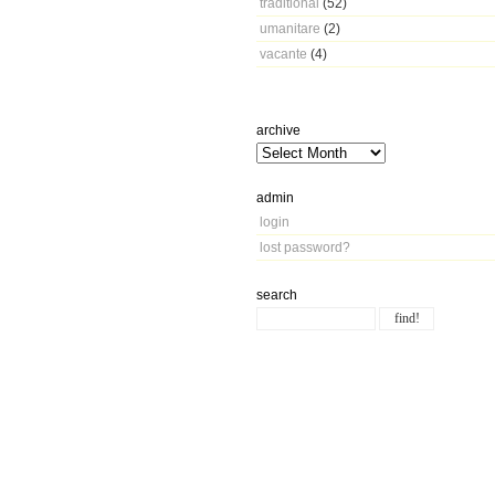
traditional
(52)
umanitare
(2)
vacante
(4)
archive
admin
login
lost password?
search