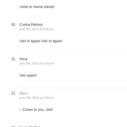
come to mama uleiutz
Corina Pelmuș
june 5th, 2013 at 4:39 pm
Ulei in tigaie! Ulei in tigaie!
Anca
june 5th, 2013 at 4:48 pm
Ulei again!
Macy
june 5th, 2013 at 4:59 pm
– Closer to you, Ulei!