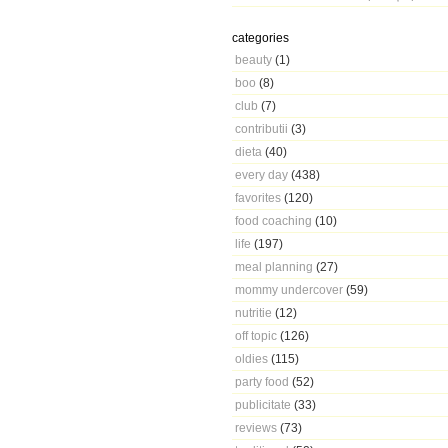
categories
beauty
(1)
boo
(8)
club
(7)
contributii
(3)
dieta
(40)
every day
(438)
favorites
(120)
food coaching
(10)
life
(197)
meal planning
(27)
mommy undercover
(59)
nutritie
(12)
off topic
(126)
oldies
(115)
party food
(52)
publicitate
(33)
reviews
(73)