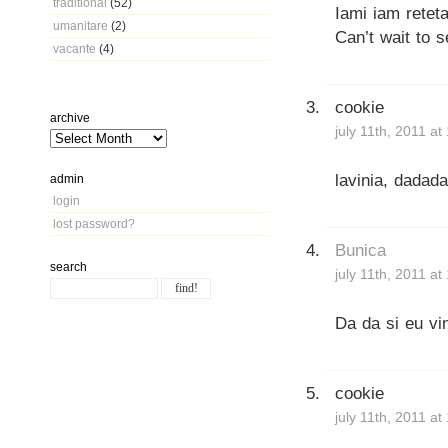
traditional
(52)
Iami iam retet
umanitare
(2)
Can’t wait to 
vacante
(4)
cookie
archive
july 11th, 2011 a
lavinia, dadad
admin
login
lost password?
Bunica
search
july 11th, 2011 a
Da da si eu vi
cookie
july 11th, 2011 at