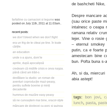
de bashcheti Nike, 
Despre mancare acu
farfalline cu carnaciori si legume
was
(sau orice paste mi
posted on
July 11th, 2011
at
11.03am
..
intalnesc o ceapa 
recent posts:
ramana relativ crun
we don’t bleed when we don’t fight
lejer. Vine o rosie
era un frig de te citeai pe tine. în toate
– eternul smokey 
cărțile.
putin, ca e foarte 
an education
amestecam bine cu 
unde s-a ajuns, dom’le
bun. Pofta buna s-a
aprilie, după apocalipsă
credeam că midlife crisis e ceva nașpa.
până când am trăit-o.
Ah, si da, miercur
desfătare la studio: un roman de
abia astept!
aventuri coproducție mazi-peasy,
pentru suflete boeme și minți
decadente
hummus de mazăre easy peasy
tags:
bon jovi
,
c
să ne cunoaștem mai bine, oracol-style
lunch
,
pasta
,
past
mâncare de dovlecei cu porc și quinoa