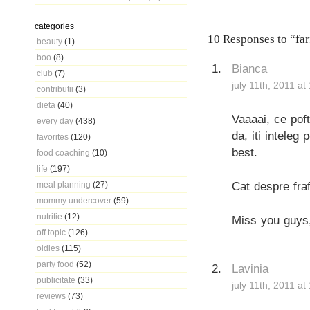
categories
10 Responses to “far
beauty
(1)
boo
(8)
Bianca
club
(7)
july 11th, 2011 a
contributii
(3)
dieta
(40)
Vaaaai, ce poft
every day
(438)
da, iti inteleg
favorites
(120)
best.
food coaching
(10)
life
(197)
Cat despre fraf
meal planning
(27)
mommy undercover
(59)
nutritie
(12)
Miss you guys, 
off topic
(126)
oldies
(115)
party food
(52)
Lavinia
publicitate
(33)
july 11th, 2011 a
reviews
(73)