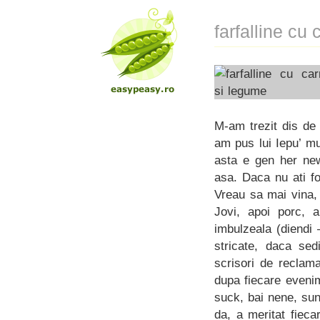
farfalline cu
M-am trezit dis de 
am pus lui Iepu’ mu
asta e gen her new
asa. Daca nu ati fo
Vreau sa mai vina,
Jovi, apoi porc, a
imbulzeala (diendi
stricate, daca sed
scrisori de reclam
dupa fiecare evenim
suck, bai nene, sun
da, a meritat fieca