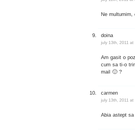
Ne multumim, c
doina
july 13th, 2011 a
Am gasit o poz
cum sa ti-o tri
mail 🙂 ?
carmen
july 13th, 2011 a
Abia astept sa