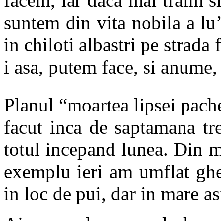
facem, iar daca mai traim s
suntem din vita nobila a 
in chiloti albastri pe strada 
i asa, putem face, si anume, 
Planul “moartea lipsei pache
facut inca de saptamana trec
totul incepand lunea. Din 
exemplu ieri am umflat gheb
in loc de pui, dar in mare as