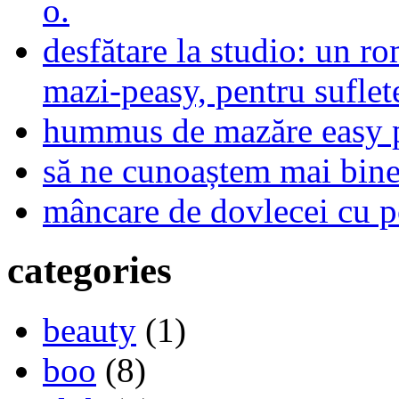
o.
desfătare la studio: un r
mazi-peasy, pentru sufle
hummus de mazăre easy 
să ne cunoaștem mai bine,
mâncare de dovlecei cu p
categories
beauty
(1)
boo
(8)