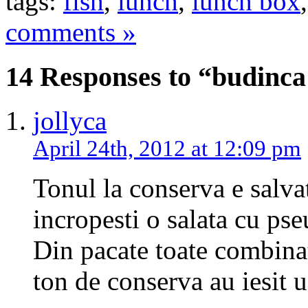
tags:
fish
,
lunch
,
lunch box
comments »
14 Responses to “budinca
jollyca
April 24th, 2012 at 12:09 pm
Tonul la conserva e salvat
incropesti o salata cu pse
Din pacate toate combinat
ton de conserva au iesit 