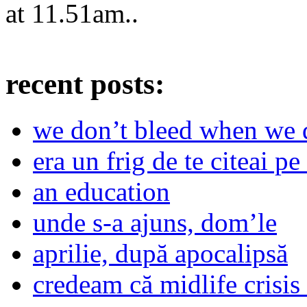
at
11.51am
..
recent posts:
we don’t bleed when we d
era un frig de te citeai pe 
an education
unde s-a ajuns, dom’le
aprilie, după apocalipsă
credeam că midlife crisis