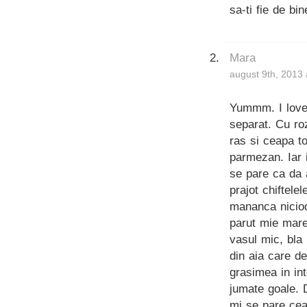
sa-ti fie de bin
Mara
august 9th, 2013 
Yummm. I love 
separat. Cu ro
ras si ceapa t
parmezan. Iar 
se pare ca da 
prajot chiftele
mananca nicioda
parut mie mare 
vasul mic, bla 
din aia care d
grasimea in int
jumate goale. 
mi se pare cea 