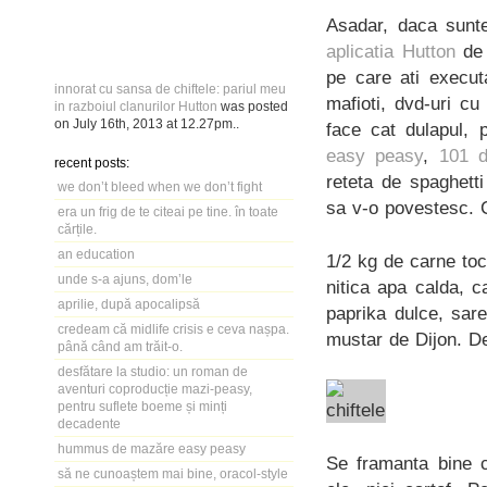
Asadar, daca sunte
aplicatia Hutton
de 
pe care ati execut
innorat cu sansa de chiftele: pariul meu
mafioti, dvd-uri c
in razboiul clanurilor Hutton
was posted
on
July 16th, 2013
at
12.27pm
..
face cat dulapul, pr
easy peasy
,
101 d
recent posts:
reteta de spaghett
we don’t bleed when we don’t fight
sa v-o povestesc. 
era un frig de te citeai pe tine. în toate
cărțile.
an education
1/2 kg de carne toc
unde s-a ajuns, dom’le
nitica apa calda, c
aprilie, după apocalipsă
paprika dulce, sare
credeam că midlife crisis e ceva nașpa.
mustar de Dijon. De 
până când am trăit-o.
desfătare la studio: un roman de
aventuri coproducție mazi-peasy,
pentru suflete boeme și minți
decadente
hummus de mazăre easy peasy
Se framanta bine c
să ne cunoaștem mai bine, oracol-style