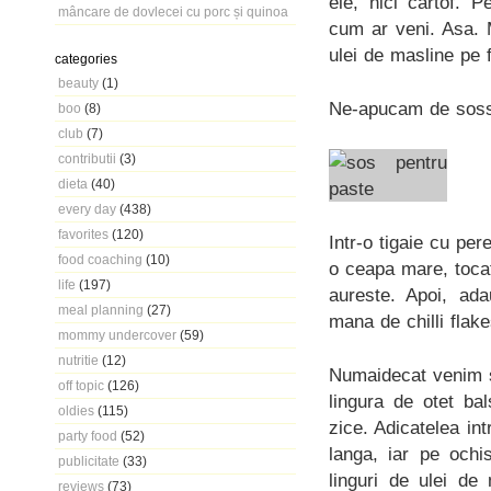
ele, nici cartof. P
mâncare de dovlecei cu porc și quinoa
cum ar veni. Asa. 
ulei de masline pe f
categories
beauty
(1)
Ne-apucam de sos
boo
(8)
club
(7)
contributii
(3)
dieta
(40)
every day
(438)
favorites
(120)
Intr-o tigaie cu per
food coaching
(10)
o ceapa mare, toca
life
(197)
aureste. Apoi, ada
meal planning
(27)
mana de chilli flak
mommy undercover
(59)
nutritie
(12)
Numaidecat venim s
off topic
(126)
lingura de otet ba
oldies
(115)
zice. Adicatelea in
party food
(52)
langa, iar pe ochi
publicitate
(33)
linguri de ulei de
reviews
(73)