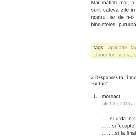
Mai mafioti mai, a
sunt cateva zile i
nostru, iar de n-
bineinteles, pururea
tags:
aplicatie f
clanurilor
,
sicilia
,
2 Responses to “innor
Hutton”
moreact
july 17th, 2013 a
…..si urda in c
……si ‘coapte’ 
……..si la fina