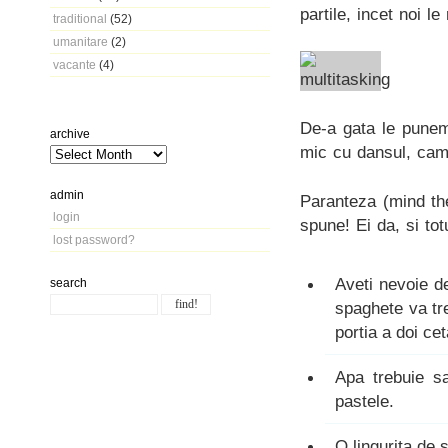
partile, incet noi l
traditional
(52)
umanitare
(2)
vacante
(4)
De-a gata le punem
archive
mic cu dansul, cam 
admin
Paranteza (mind th
login
spune! Ei da, si tot
lost password?
Aveti nevoie d
search
spaghete va tr
portia a doi ce
Apa trebuie s
pastele.
O lingurita de 