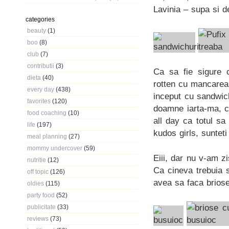
Lavinia – supa si de
categories
beauty
(1)
boo
(8)
club
(7)
contributii
(3)
Ca sa fie sigure 
dieta
(40)
rotten cu mancarea 
every day
(438)
inceput cu sandwich
favorites
(120)
doamne iarta-ma, c
food coaching
(10)
all day ca totul sa
life
(197)
kudos girls, sunteti
meal planning
(27)
mommy undercover
(59)
Eiii, dar nu v-am zi
nutritie
(12)
Ca cineva trebuia 
off topic
(126)
avea sa faca briose
oldies
(115)
party food
(52)
publicitate
(33)
reviews
(73)