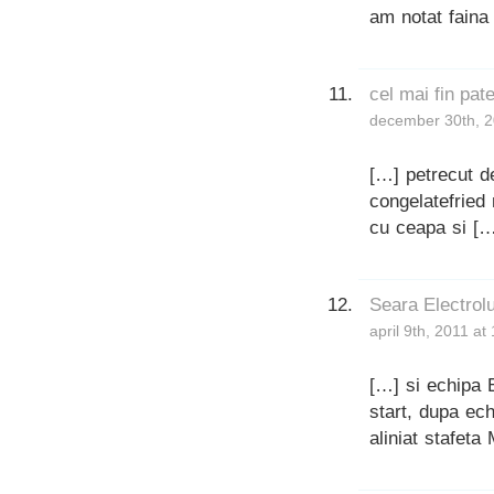
am notat faina 
cel mai fin pa
december 30th, 2
[…] petrecut d
congelatefried
cu ceapa si […
Seara Electrolu
april 9th, 2011 a
[…] si echipa 
start, dupa ech
aliniat stafet