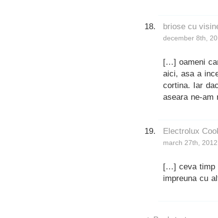
briose cu visin
december 8th, 20
[…] oameni care
aici, asa a inc
cortina. Iar da
aseara ne-am mo
Electrolux Coo
march 27th, 2012
[…] ceva timp 
impreuna cu alt