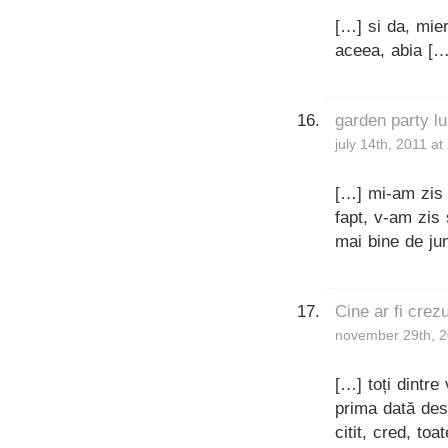
[…] si da, mie
aceea, abia […
garden party l
july 14th, 2011 a
[…] mi-am zis a
fapt, v-am zis 
mai bine de jum
Cine ar fi crez
november 29th, 2
[…] toți dintre
prima dată des
citit, cred, to