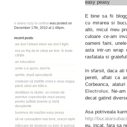
E bine sa fii blog
cu mirarea si bucu
o seara cozy la cortina
was posted on
December 17th, 2010
at
1.48pm
..
altii, micul meu p
culoare ce-am inva
recent posts:
oameni faini, unele
we don’t bleed when we don’t fight
asta intr-un wrap 
era un frig de te citeai pe tine. în toate
cărțile.
rasfatata si grateful
an education
unde s-a ajuns, dom’le
In sfarsit, daca at
aprilie, după apocalipsă
pereti, aflati ca
credeam că midlife crisis e ceva nașpa.
Corbeanca, alaturi
până când am trăit-o.
Electrolux
. Ne-am 
desfătare la studio: un roman de
aventuri coproducție mazi-peasy,
decat gatind divers
pentru suflete boeme și minți
decadente
Asa potriveala karmi
hummus de mazăre easy peasy
http://bucatarsubac
să ne cunoaștem mai bine, oracol-style
eu, incat, fara sa 
mâncare de dovlecei cu porc și quinoa