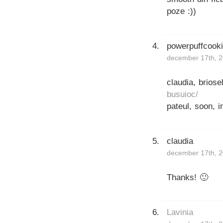
poze :))
powerpuffcook
december 17th, 2
claudia, briose
busuioc/
pateul, soon, i
claudia
december 17th, 2
Thanks! 🙂
Lavinia