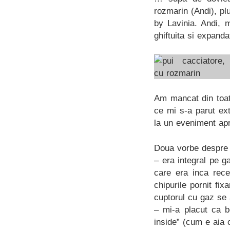
rozmarin (Andi), plu
by Lavinia. Andi, 
ghiftuita si expand
Am mancat din toate
ce mi s-a parut ex
la un eveniment apr
Doua vorbe despre 
– era integral pe g
care era inca rece
chipurile pornit fi
cuptorul cu gaz se 
– mi-a placut ca b
inside” (cum e aia 