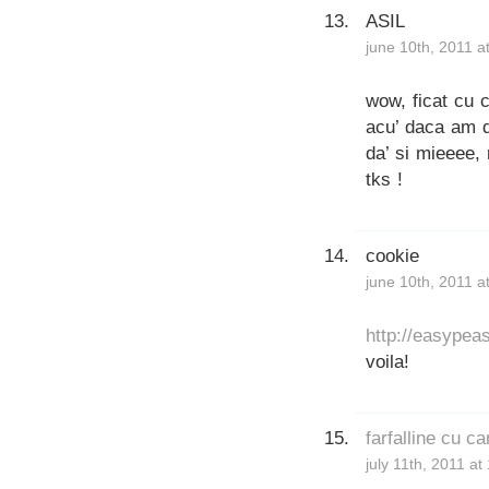
ASIL
june 10th, 2011 a
wow, ficat cu 
acu’ daca am d
da’ si mieeee,
tks !
cookie
june 10th, 2011 a
http://easypea
voila!
farfalline cu 
july 11th, 2011 a