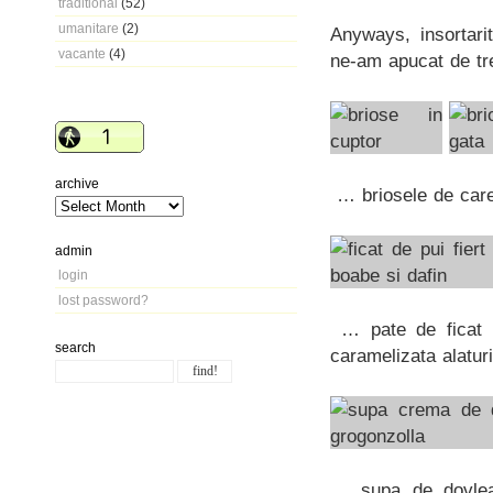
traditional
(52)
umanitare
(2)
Anyways, insortari
vacante
(4)
ne-am apucat de tre
archive
… briosele de car
admin
login
lost password?
… pate de ficat d
search
caramelizata alaturi
… supa de dovleac