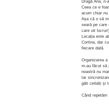
Dragă Ana, n-a
Ceea ce e foar
acum chiar nu
Așa că o să mă
seară pe care 
care uit lucruri
Locația este a
Cortina, dar c
fiecare dată.
Organizarea a 
m-au făcut să 
noastră nu mai
Iar sincroniza
găti ceilalți ș
Când repetăm e