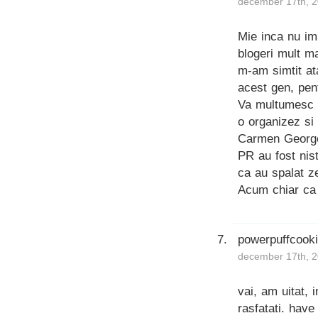
december 17th, 2
Mie inca nu im
blogeri mult m
m-am simtit at
acest gen, pen
Va multumesc c
o organizez si
Carmen George
PR au fost nis
ca au spalat z
Acum chiar ca m
powerpuffcook
december 17th, 2
vai, am uitat, 
rasfatati. have