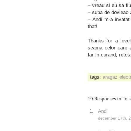
– vreau si eu sa fiu
– supa de dovleac a
– Andi m-a invatat
that!
Thanks for a lovel
seama celor care a
Iar in curand, retet
tags:
aragaz elect
19 Responses to “o s
Andi
december 17th, 2