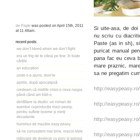
de Paşte
was posted on
April 15th, 2011
Si uite-asa, de do
at
11.48am
..
nu scriu cu diacrit
recent posts:
Paste (as in sh), s
we don’t bleed when we don’t fight
puricat manual pent
era un frig de te citeai pe tine. în toate
pana fac eu ceva bu
cărțile.
mare praznic, mare
an education
sa ne pregatim cum
unde s-a ajuns, dom’le
aprilie, după apocalipsă
http://easypeasy.ro
credeam că midlife crisis e ceva nașpa.
până când am trăit-o.
desfătare la studio: un roman de
http://easypeasy.ro
aventuri coproducție mazi-peasy,
pentru suflete boeme și minți
decadente
http://easypeasy.ro
hummus de mazăre easy peasy
să ne cunoaștem mai bine, oracol-style
http://easypeasy.ro
mâncare de dovlecei cu porc și quinoa