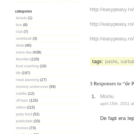
http://easypeasy.ro
categories
beauty
(1)
http://easypeasy.ro
boo
(8)
club
(7)
http://easypeasy.ro
contributii
(3)
dieta
(40)
every day
(438)
favorites
(120)
tags:
paste
,
sarba
food coaching
(10)
life
(197)
meal planning
(27)
3 Responses to “de P
mommy undercover
(59)
nutritie
(12)
Mishu
off topic
(126)
april 15th, 2011 
oldies
(115)
party food
(52)
De fapt era Iep
publicitate
(33)
reviews
(73)