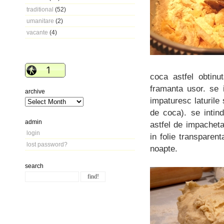
traditional
(52)
umanitare
(2)
vacante
(4)
coca astfel obtinu
framanta usor. se 
archive
impaturesc laturile 
de coca). se intind
admin
astfel de impachet
login
in folie transparen
lost password?
noapte.
search