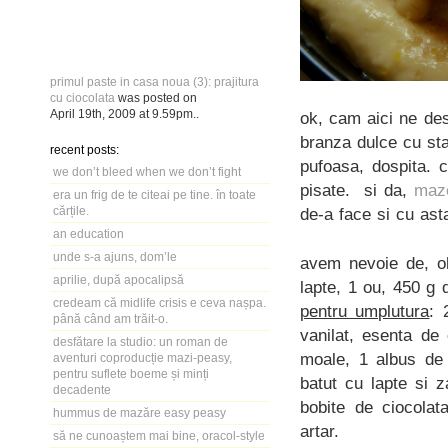
primul paste in casa noua (3): prajitura
cu ciocolata
was posted on
April 19th, 2009
at
9.59pm
..
ok, cam aici ne des
branza dulce cu sta
recent posts:
pufoasa, dospita. 
we don’t bleed when we don’t fight
pisate. si da,
maz
era un frig de te citeai pe tine. în toate
cărțile.
de-a face si cu asta
an education
unde s-a ajuns, dom’le
avem nevoie de, oh
aprilie, după apocalipsă
lapte, 1 ou, 450 g 
credeam că midlife crisis e ceva nașpa.
pentru umplutura
: 
până când am trăit-o.
vanilat, esenta de
desfătare la studio: un roman de
moale, 1 albus de 
aventuri coproducție mazi-peasy,
pentru suflete boeme și minți
batut cu lapte si z
decadente
bobite de ciocolat
hummus de mazăre easy peasy
artar.
să ne cunoaștem mai bine, oracol-style