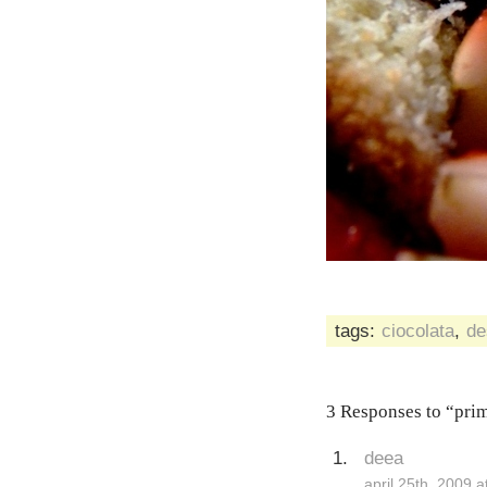
tags:
ciocolata
,
de
3 Responses to “primu
deea
april 25th, 2009 