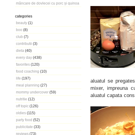
mâncare de dovlecei cu porc și quinoa
categories
beauty
(1)
boo
(8)
club
(7)
contributii
(3)
dieta
(40)
every day
(438)
favorites
(120)
food coaching
(10)
life
(197)
aluatul se pregate
meal planning
(27)
mixer, impreuna cu
mommy undercover
(59)
aluatul capata cons
nutritie
(12)
off topic
(126)
oldies
(115)
party food
(52)
publicitate
(33)
reviews
(73)