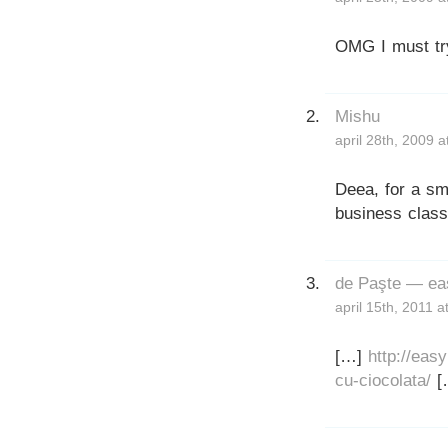
OMG I must try 
Mishu
april 28th, 2009 
Deea, for a sm
business class
de Paşte — ea
april 15th, 2011 
[…]
http://eas
cu-ciocolata/
[