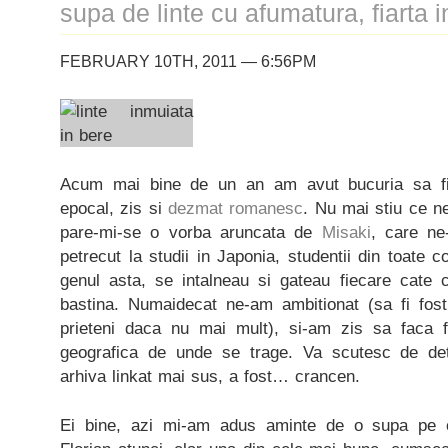
supa de linte cu afumatura, fiarta i
FEBRUARY 10TH, 2011 — 6:56PM
Acum mai bine de un an am avut bucuria sa fi
epocal, zis si
dezmat romanesc
. Nu mai stiu ce ne
pare-mi-se o vorba aruncata de
Misaki
, care ne
petrecut la studii in Japonia, studentii din toate c
genul asta, se intalneau si gateau fiecare cate c
bastina. Numaidecat ne-am ambitionat (sa fi fo
prieteni daca nu mai mult), si-am zis sa faca 
geografica de unde se trage. Va scutesc de detal
arhiva linkat mai sus, a fost… crancen.
Ei bine, azi mi-am adus aminte de o supa pe