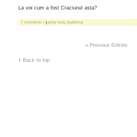
La voi cum a fost Craciunul asta?
7 comments »
|
party food
,
traditional
« Previous Entries
↑
Back to top