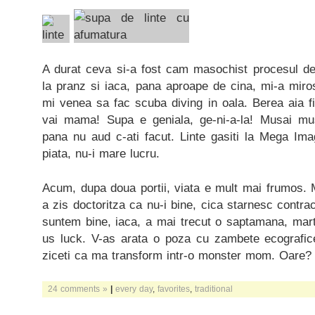
A durat ceva si-a fost cam masochist procesul de
la pranz si iaca, pana aproape de cina, mi-a miros
mi venea sa fac scuba diving in oala. Berea aia f
vai mama! Supa e geniala, ge-ni-a-la! Musai mus
pana nu aud c-ati facut. Linte gasiti la Mega Im
piata, nu-i mare lucru.
Acum, dupa doua portii, viata e mult mai frumos. 
a zis doctoritza ca nu-i bine, cica starnesc contrac
suntem bine, iaca, a mai trecut o saptamana, mart
us luck. V-as arata o poza cu zambete ecografic
ziceti ca ma transform intr-o monster mom. Oare?
24 comments »
|
every day
,
favorites
,
traditional