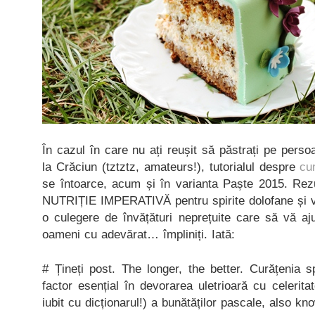
În cazul în care nu ați reușit să păstrați pe perso
la Crăciun (tztztz, amateurs!), tutorialul despre
cu
se întoarce, acum și în varianta Paște 2015. Rez
NUTRIȚIE IMPERATIVĂ pentru spirite dolofane și v
o culegere de învățături neprețuite care să vă aju
oameni cu adevărat… împliniți. Iată:
# Țineți post. The longer, the better. Curățenia s
factor esențial în devorarea uletrioară cu celerita
iubit cu dicționarul!) a bunătăților pascale, also kn