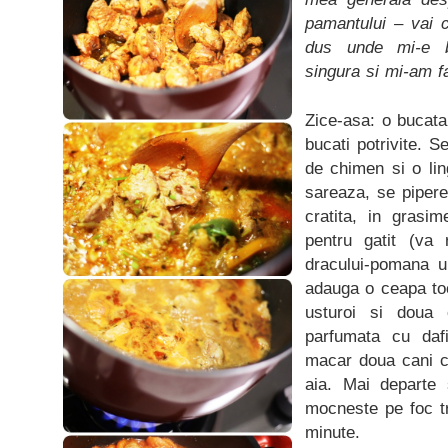
pamantului – vai 
dus unde mi-e b
singura si mi-am 
Zice-asa: o bucata
bucati potrivite. 
de chimen si o lin
sareaza, se pipere
cratita, in grasim
pentru gatit (va 
dracului-pomana ul
adauga o ceapa toc
usturoi si doua
parfumata cu da
macar doua cani c
aia. Mai departe 
mocneste pe foc t
minute.