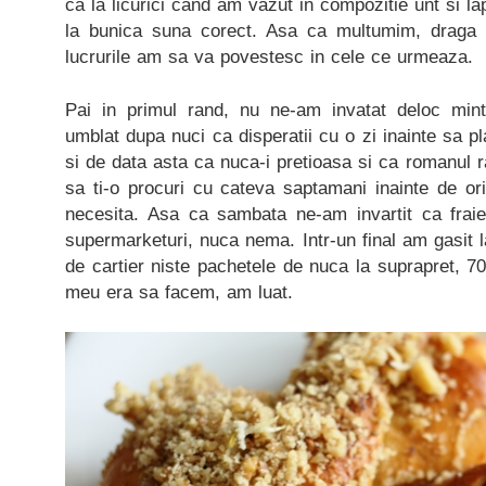
ca la licurici cand am vazut in compozitie unt si l
la bunica suna corect. Asa ca multumim, draga
lucrurile am sa va povestesc in cele ce urmeaza.
Pai in primul rand, nu ne-am invatat deloc mi
umblat dupa nuci ca disperatii cu o zi inainte sa 
si de data asta ca nuca-i pretioasa si ca romanul r
sa ti-o procuri cu cateva saptamani inainte de or
necesita. Asa ca sambata ne-am invartit ca fraieri
supermarketuri, nuca nema. Intr-un final am gasit
de cartier niste pachetele de nuca la suprapret, 70 
meu era sa facem, am luat.