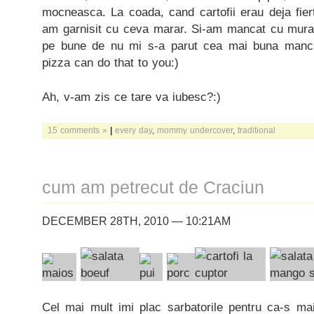
mocneasca. La coada, cand cartofii erau deja fierti
am garnisit cu ceva marar. Si-am mancat cu muratu
pe bune de nu mi s-a parut cea mai buna manca
pizza can do that to you:)
Ah, v-am zis ce tare va iubesc?:)
15 comments »
|
every day
,
mommy undercover
,
traditional
cum am petrecut de Craciun
DECEMBER 28TH, 2010 — 10:21AM
Cel mai mult imi plac sarbatorile pentru ca-s mai