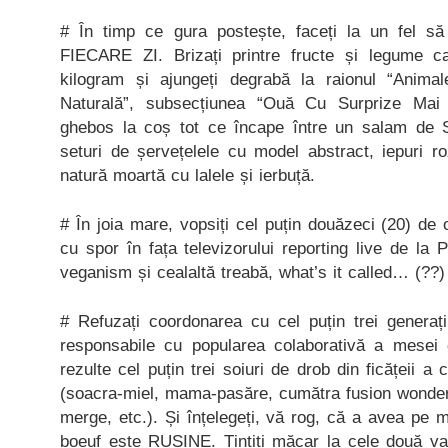
# În timp ce gura postește, faceți la un fel să
FIECARE ZI. Brizați printre fructe și legume 
kilogram și ajungeți degrabă la raionul “Anim
Naturală”, subsecțiunea “Ouă Cu Surprize Mai 
ghebos la coș tot ce încape între un salam de S
seturi de șervețelele cu model abstract, iepuri r
natură moartă cu lalele și ierbuță.
# În joia mare, vopsiți cel puțin douăzeci (20) de
cu spor în fața televizorului reporting live de la 
veganism și cealaltă treabă, what’s it called… (??)
# Refuzați coordonarea cu cel puțin trei genera
responsabile cu popularea colaborativă a mesei
rezulte cel puțin trei soiuri de drob din ficățeii a c
(soacra-miel, mama-pasăre, cumătra fusion wonderi
merge, etc.). Și înțelegeți, vă rog, că a avea pe 
boeuf este RUȘINE. Țintiți măcar la cele două va