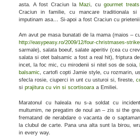
asta. A fost Craciun la
Mazi
, cu
gourmet treats
Craciun in familie, cu mancare traditionala si
imputinam asa… Si-apoi a fost Craciun cu prietenii,
Am avut pe masa bunatati de la mama (maios – cu 
http://easypeasy.ro/2009/12/four-christmases-strike
sarmale), salata boeuf, salate aperitiv (cea cu cre
salata si otet balsamic a fost a real hit), friptura d
incet, la foc mic, cu mirodenii si nitel sos de soia,
balsamic
, cartofi copti Jamie style, cu rozmarin, u
sfecla rosie, ciuperci in unt cu usturoi si, fireste,
c
si
prajitura cu vin si scortisoara
a Emiliei.
Maratonul cu haleala nu s-a soldat cu inciden
multumim, ne pregatim de noul an – zis si the gre
frematand de nerabdare o vacanta de o saptamana
la clubul de carte. Pana una alta sunt la birou, w
in every way.