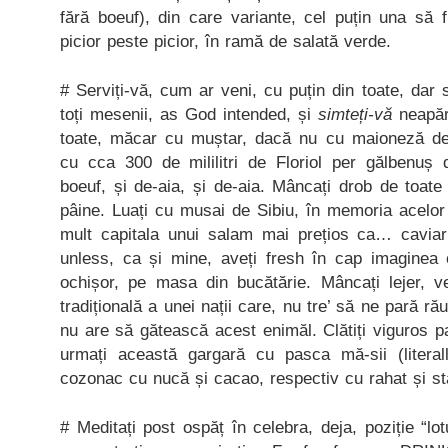
fără boeuf), din care variante, cel puțin una să 
picior peste picior, în ramă de salată verde.
# Serviți-vă, cum ar veni, cu puțin din toate, dar 
toți mesenii, as God intended, și
simteți-vă
neapăr
toate, măcar cu muștar, dacă nu cu maioneză de
cu cca 300 de mililitri de Floriol per gălbenuș
boeuf, și de-aia, și de-aia. Mâncați drob de toate 
pâine. Luați cu musai de Sibiu, în memoria acelor
mult capitala unui salam mai prețios ca… caviar
unless, ca și mine, aveți fresh în cap imaginea 
ochișor, pe masa din bucătărie. Mâncați lejer, ve
tradițională a unei nații care, nu tre’ să ne pară ră
nu are să gătească acest enimăl. Clătiți viguros pal
urmați această gargară cu pasca mă-sii (literall
cozonac cu nucă și cacao, respectiv cu rahat și st
# Meditați post ospăț în celebra, deja, poziție “lo