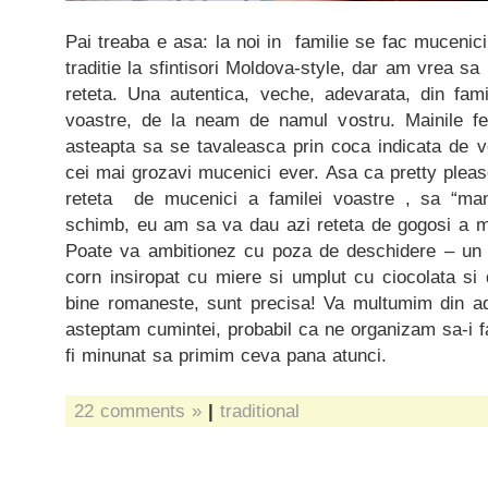
Pai treaba e asa: la noi in familie se fac muceni
traditie la sfintisori Moldova-style, dar am vrea s
reteta. Una autentica, veche, adevarata, din famil
voastre, de la neam de namul vostru. Mainile fe
asteapta sa se tavaleasca prin coca indicata de voi
cei mai grozavi mucenici ever. Asa ca pretty please
reteta de mucenici a familei voastre , sa “ma
schimb, eu am sa va dau azi reteta de gogosi a m
Poate va ambitionez cu poza de deschidere – un s
corn insiropat cu miere si umplut cu ciocolata si
bine romaneste, sunt precisa! Va multumim din ada
asteptam cumintei, probabil ca ne organizam sa-i 
fi minunat sa primim ceva pana atunci.
22 comments »
|
traditional