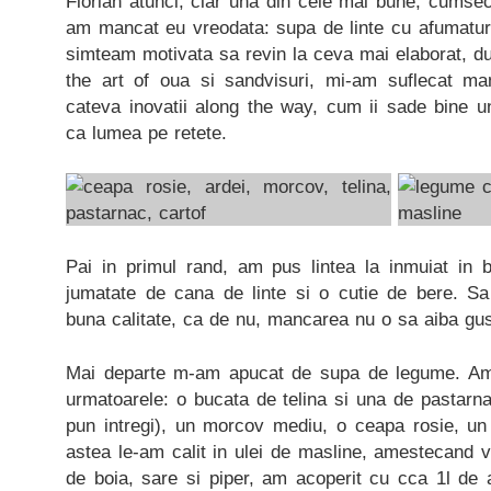
Florian atunci, clar una din cele mai bune, cumse
am mancat eu vreodata: supa de linte cu afumatura
simteam motivata sa revin la ceva mai elaborat, d
the art of oua si sandvisuri, mi-am suflecat m
cateva inovatii along the way, cum ii sade bine u
ca lumea pe retete.
Pai in primul rand, am pus lintea la inmuiat in
jumatate de cana de linte si o cutie de bere. Sa
buna calitate, ca de nu, mancarea nu o sa aiba gus
Mai departe m-am apucat de supa de legume. Am t
urmatoarele: o bucata de telina si una de pastarnac
pun intregi), un morcov mediu, o ceapa rosie, un 
astea le-am calit in ulei de masline, amestecand 
de boia, sare si piper, am acoperit cu cca 1l de 