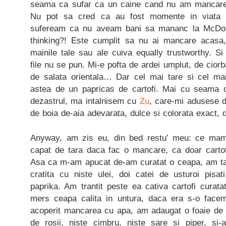
seama ca sufar ca un caine cand nu am mancare 
Nu pot sa cred ca au fost momente in viata 
sufeream ca nu aveam bani sa mananc la McDona
thinking?! Este cumplit sa nu ai mancare acasa
mainile tale sau ale cuiva equally trustworthy. S
file nu se pun. Mi-e pofta de ardei umplut, de cior
de salata orientala… Dar cel mai tare si cel mai 
astea de un papricas de cartofi. Mai cu seama c
dezastrul, ma intalnisem cu
Zu
, care-mi adusese 
de boia de-aia adevarata, dulce si colorata exact, 
Anyway, am zis eu, din bed restu’ meu: ce mama
capat de tara daca fac o mancare, ca doar cartofii
Asa ca m-am apucat de-am curatat o ceapa, am taia
cratita cu niste ulei, doi catei de usturoi pisa
paprika. Am trantit peste ea cativa cartofi curatati
mers ceapa calita in untura, daca era s-o fac
acoperit mancarea cu apa, am adaugat o foaie de d
de rosii, niste cimbru, niste sare si piper, si