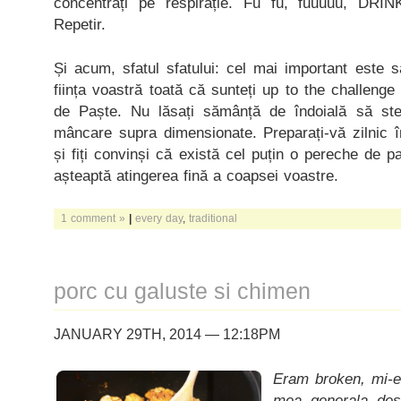
concentrați pe respirație. Fu fu, fuuuuu, DRI
Repetir.
Și acum, sfatul sfatului: cel mai important este 
ființa voastră toată că sunteți up to the challeng
de Paște. Nu lăsați sămânță de îndoială să stea
mâncare supra dimensionate. Preparați-vă zilni
și fiți convinși că există cel puțin o pereche de pa
așteaptă atingerea fină a coapsei voastre.
1 comment »
|
every day
,
traditional
porc cu galuste si chimen
JANUARY 29TH, 2014 — 12:18PM
Eram broken, mi-e
mea generala des