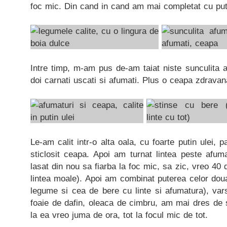
foc mic. Din cand in cand am mai completat cu puti
Intre timp, m-am pus de-am taiat niste sunculita 
doi carnati uscati si afumati. Plus o ceapa zdravan
Le-am calit intr-o alta oala, cu foarte putin ulei, 
sticlosit ceapa. Apoi am turnat lintea peste afum
lasat din nou sa fiarba la foc mic, sa zic, vreo 40 
lintea moale). Apoi am combinat puterea celor dou
legume si cea de bere cu linte si afumatura), var
foaie de dafin, oleaca de cimbru, am mai dres de s
la ea vreo juma de ora, tot la focul mic de tot.