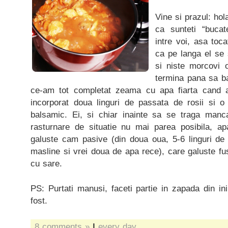
Vine si prazul: hol
ca sunteti “buca
intre voi, asa toc
ca pe langa el se 
si niste morcovi o
termina pana sa ba
ce-am tot completat zeama cu apa fiarta cand a
incorporat doua linguri de passata de rosii si o 
balsamic. Ei, si chiar inainte sa se traga manc
rasturnare de situatie nu mai parea posibila, apa
galuste cam pasive (din doua oua, 5-6 linguri de f
masline si vrei doua de apa rece), care galuste fus
cu sare.
PS: Purtati manusi, faceti partie in zapada din in
fost.
8 comments »
|
every day