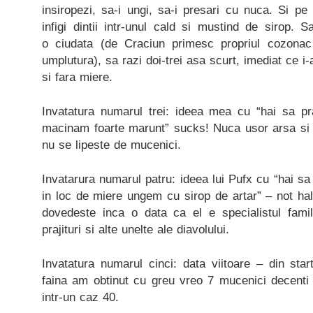
insiropezi, sa-i ungi, sa-i presari cu nuca. Si pe
infigi dintii intr-unul cald si mustind de sirop.
o ciudata (de Craciun primesc propriul cozonac 
umplutura), sa razi doi-trei asa scurt, imediat ce i-
si fara miere.
Invatatura numarul trei: ideea mea cu “hai sa p
macinam foarte marunt” sucks! Nuca usor arsa si m
nu se lipeste de mucenici.
Invatarura numarul patru: ideea lui Pufx cu “hai 
in loc de miere ungem cu sirop de artar” – not ha
dovedeste inca o data ca el e specialistul famil
prajituri si alte unelte ale diavolului.
Invatatura numarul cinci: data viitoare – din sta
faina am obtinut cu greu vreo 7 mucenici decenti si
intr-un caz 40.