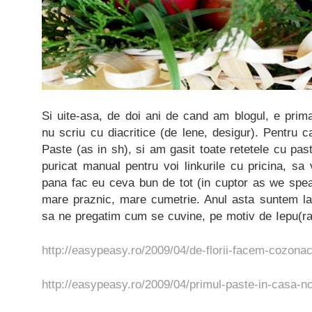
Si uite-asa, de doi ani de cand am blogul, e prim
nu scriu cu diacritice (de lene, desigur). Pentru 
Paste (as in sh), si am gasit toate retetele cu pas
puricat manual pentru voi linkurile cu pricina, sa
pana fac eu ceva bun de tot (in cuptor as we speak)
mare praznic, mare cumetrie. Anul asta suntem la
sa ne pregatim cum se cuvine, pe motiv de Iepu(ra
http://easypeasy.ro/2009/04/de-florii-facem-cozonac
http://easypeasy.ro/2009/04/primul-paste-in-casa-n