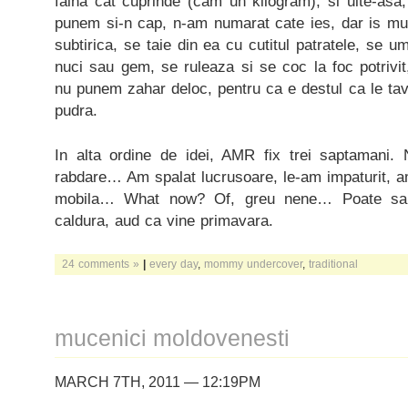
faina cat cuprinde (cam un kilogram), si uite-as
punem si-n cap, n-am numarat cate ies, dar is mul
subtirica, se taie din ea cu cutitul patratele, se u
nuci sau gem, se ruleaza si se coc la foc potrivit
nu punem zahar deloc, pentru ca e destul ca le tav
pudra.
In alta ordine de idei, AMR fix trei saptamani.
rabdare… Am spalat lucrusoare, le-am impaturit, a
mobila… What now? Of, greu nene… Poate sa 
caldura, aud ca vine primavara.
24 comments »
|
every day
,
mommy undercover
,
traditional
mucenici moldovenesti
MARCH 7TH, 2011 — 12:19PM