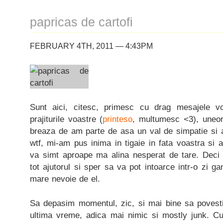
papricas de cartofi
FEBRUARY 4TH, 2011 — 4:43PM
Sunt aici, citesc, primesc cu drag mesajele voa
prajiturile voastre (
printeso
, multumesc <3), uneor
breaza de am parte de asa un val de simpatie si 
wtf, mi-am pus inima in tigaie in fata voastra si 
va simt aproape ma alina nesperat de tare. Deci
tot ajutorul si sper sa va pot intoarce intr-o zi g
mare nevoie de el.
Sa depasim momentul, zic, si mai bine sa poves
ultima vreme, adica mai nimic si mostly junk. C