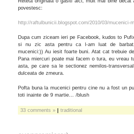
Reteta originala o gasiti aici, mult mai bine decat 
povestesc:
http://raftulbunicii.blogspot.com/2010/03/mucenici-
Dupa cum ziceam ieri pe Facebook, kudos to Pufix
si nu zic asta pentru ca l-am luat de barbat
mucenici:)) Au iesit foarte buni. Atat cat trebuie de
Pana miercuri poate mai facem o tura, eu vreau tu
asta, pe care sa le sectionez nemilos-transversa
dulceata de zmeura.
Pofta buna la mucenici pentru cine nu a fost un p
toti inainte de 9 martie… /blush
33 comments »
|
traditional