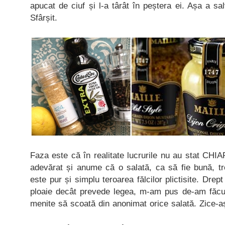
apucat de ciuf și l-a târât în peștera ei. Așa a sal
Sfârșit.
Faza este că în realitate lucrurile nu au stat CH
adevărat și anume că o salată, ca să fie bună, tre’
este pur și simplu teroarea fălcilor plictisite. Drep
ploaie decât prevede legea, m-am pus de-am făcut
menite să scoată din anonimat orice salată. Zice-