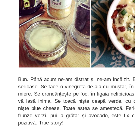
Bun. Până acum ne-am distrat și ne-am încălzit. E
serioase. Se face o vinegretă de-aia cu muștar, î
miere. Se croncănțește pe foc, în tigaia nelipicioa
vă lasă inima. Se toacă niște ceapă verde, cu c
niște blue cheese. Toate astea se amestecă. Feric
frunze verzi, pui la grătar și avocado, este fix 
pozitivă. True story!