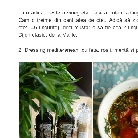
La o adică, peste o vinegretă clasică putem adăug
Cam o treime din cantitatea de oțet. Adică să zi
oțet (=6 lingurițe), deci muștar o să fie cca 2 lin
Dijon clasic, de la Maille.
2. Dressing mediteranean, cu feta, roșii, mentă și p