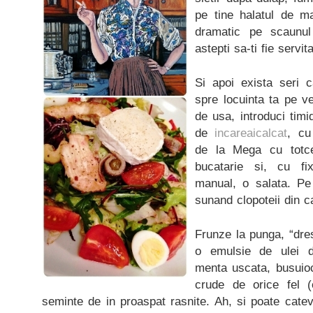
pe tine halatul de ma
dramatic pe scaunul
astepti sa-ti fie servit
Si apoi exista seri 
spre locuinta ta pe ve
de usa, introduci timi
de
incareaicalcat
, cu
de la Mega cu totce
bucatarie si, cu fix
manual, o salata. Pe 
sunand clopoteii din c
Frunze la punga, “dres
o emulsie de ulei d
menta uscata, busuioc
crude de orice fel 
seminte de in proaspat rasnite. Ah, si poate cateva