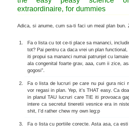
the easy peasy science of
extraordinaire, for dummies
Adica, si anume, cum sa-ti faci un meal plan bun. 
Fa o lista cu tot ce-ti place sa mananci, includ
tot? Pai pentru ca daca vrei un plan functional, 
iti propui sa mananci numai patrunjel cu lamaie
ala congenital foarte grav, aaa, cum ii zice, asa
gogosi”.
Fa o lista de lucruri pe care nu pui gura nici 
vor regasi in plan. Yep, it’s THAT easy. Ca do
in planul TAU lucruri care TIE iti provoaca g
intere ca secretul tineretii vesnice era in niste
shit, I’d rather chew my own leg:p
Fa o lista cu portiile corecte. Asta asa, ca esti