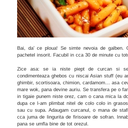
Bai, da’ ce ploua! Se simte nevoia de galben. 
pachetel insorit. Facubil in cca 30 de minute cu tot
Zice asa: se ia niste piept de curcan si se
condimenteaza ghebos cu niscai Asian stuff (eu am
ghimbir, scortisoara, chimion, cardamom… asa ceva
mare wok, pana devine auriu. Se transfera pe o far
in tigaie punem niste orez, cam o cana mica la d
dupa ce l-am plimbat nitel de colo colo in grasos
sau cu supa. Adaugam curcanul, o mana de stafid
cca juma de lingurita de firisoare de sofran. Inn
pana se umfla bine de tot orezul.