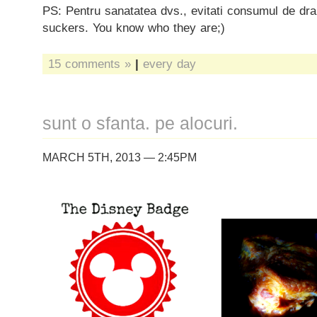
PS: Pentru sanatatea dvs., evitati consumul de dr
suckers. You know who they are;)
15 comments »
|
every day
sunt o sfanta. pe alocuri.
MARCH 5TH, 2013 — 2:45PM