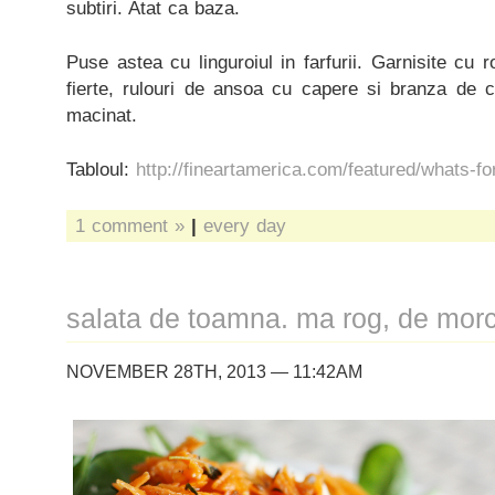
subtiri. Atat ca baza.
Puse astea cu linguroiul in farfurii. Garnisite cu r
fierte, rulouri de ansoa cu capere si branza de 
macinat.
Tabloul:
http://fineartamerica.com/featured/whats-fo
1 comment »
|
every day
salata de toamna. ma rog, de morc
NOVEMBER 28TH, 2013 — 11:42AM