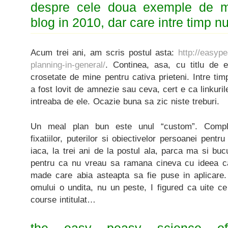
despre cele doua exemple de m
blog in 2010, dar care intre timp n
Acum trei ani, am scris postul asta:
http://easyp
planning-in-general/
. Continea, asa, cu titlu de 
crosetate de mine pentru cativa prieteni. Intre tim
a fost lovit de amnezie sau ceva, cert e ca linkur
intreaba de ele. Ocazie buna sa zic niste treburi.
Un meal plan bun este unul “custom”. Complet
fixatiilor, puterilor si obiectivelor persoanei pent
iaca, la trei ani de la postul ala, parca ma si buc
pentru ca nu vreau sa ramana cineva cu ideea ca
made care abia asteapta sa fie puse in aplicare.
omului o undita, nu un peste, I figured ca uite c
course intitulat…