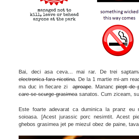
Bai, deci asa ceva… mai rar. De trei sapta
electronica fara nicotina
. De la 1 martie mi-am reac
ma duc in fiecare zi
aproape
. Mananc
piept de 
care se scurge grasimea
sanatos. Cum ziceam, sunt
Este foarte adevarat ca duminica la pranz eu
soioasa. [Acest jurassic porc nesimtit. Acest p
ghebos grasimea jet pe miezul obez de paine, tavalit