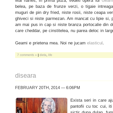
Mai hârles, in prima poza, vedeti opera lui
Geam
belea, pe baza de frunze verzi, o tigaie intrea
muguri de pin dry fried, niste rosii, niste ceapa v
ghiveci si niste parmezan. Am mancat cu lipie si, p
am mai pus in cap si niste branza portocalie din 
care cheddar, pe cinstitelea, nu parea deloc in largu
Geami e prietena mea. Noi ne jucam
elasticul
.
7 comments »
|
dieta
,
life
diseara
FEBRUARY 20TH, 2014 — 6:06PM
Exista seri in care aj
pantofii cu toc cui, it
sictir dupa dulap, fum