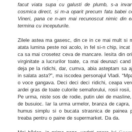
facut viata supa cu galusti de plumb, s-a invar
cosmica direct, si m-a oparit precum fata babei ce
Vineri, pana ce n-am mai recunoscut nimic din ea
termina cu inceputurile.
Zilele astea ma gasesc, din ce in ce mai mult si 
atata lumina peste noi acolo, in fel si-n chip, incat 
ca sa mai crosetez ceva de mancare. Iesita din or
virginitate a lucrurilor toate, ca mai deunazi ca
deja pe la ridichi, dar, cumva, abia asteptam sa aj
in salata asta?”, ma iscodea personajul Vladi. “M
o voce gangava. Deci deci deci ridichi, ceapa ver
ardei gras de toate culorile semaforului, rosii rosii,
Pe urma, niste sos de rodie, putin ulei de maslin
de busuioc. Iar la urma urmelor, branza de capra, 
humus simplu si o bucata strasnica de painea pa
treaba pentru o paine de supermarket. Da da.