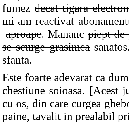
fumez
decat tigara electron
mi-am reactivat abonamentu
aproape
. Mananc
piept de 
se scurge grasimea
sanatos
sfanta.
Este foarte adevarat ca du
chestiune soioasa. [Acest j
cu os, din care curgea gheb
paine, tavalit in prealabil pr