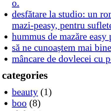
o.
desfătare la studio: un r
mazi-peasy, pentru sufle
hummus de mazăre easy 
să ne cunoaștem mai bine,
mâncare de dovlecei cu p
categories
beauty
(1)
boo
(8)