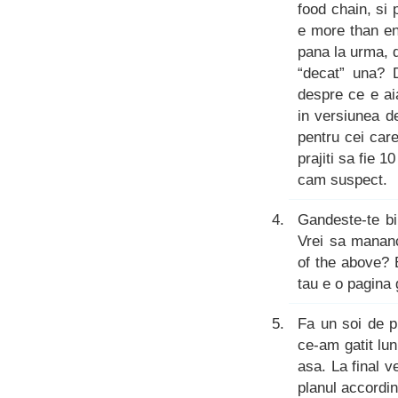
food chain, si 
e more than en
pana la urma, 
“decat” una? D
despre ce e ai
in versiunea d
pentru cei car
prajiti sa fie 1
cam suspect.
Gandeste-te bi
Vrei sa mananc
of the above? E
tau e o pagina 
Fa un soi de p
ce-am gatit lu
asa. La final v
planul accordin