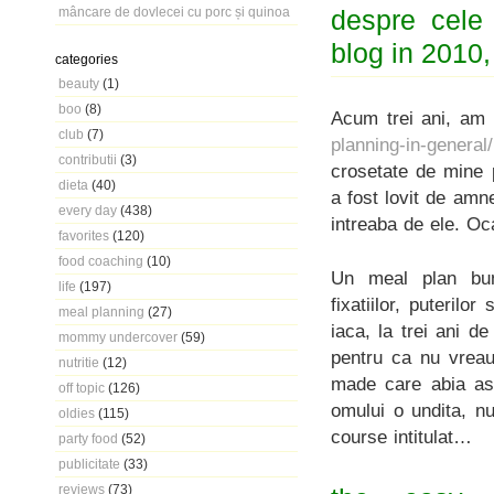
mâncare de dovlecei cu porc și quinoa
despre cele
blog in 2010,
categories
beauty
(1)
boo
(8)
Acum trei ani, am 
club
(7)
planning-in-general/
contributii
(3)
crosetate de mine p
dieta
(40)
a fost lovit de amn
every day
(438)
intreaba de ele. Oc
favorites
(120)
food coaching
(10)
Un meal plan bun 
life
(197)
fixatiilor, puteril
meal planning
(27)
iaca, la trei ani d
mommy undercover
(59)
pentru ca nu vreau
nutritie
(12)
made care abia ast
off topic
(126)
omului o undita, n
oldies
(115)
course intitulat…
party food
(52)
publicitate
(33)
reviews
(73)