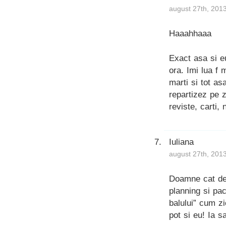
august 27th, 201
Haaahhaaa
Exact asa si e
ora. Imi lua f
marti si tot a
repartizez pe z
reviste, carti,
Iuliana
august 27th, 201
Doamne cat de 
planning si pa
balului” cum z
pot si eu! Ia s