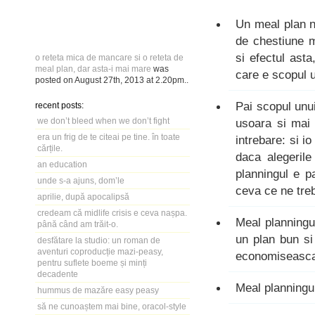
Un meal plan nu
de chestiune m
si efectul ast
o reteta mica de mancare si o reteta de
meal plan, dar asta-i mai mare
was
care e scopul 
posted on
August 27th, 2013
at
2.20pm
..
Pai scopul unu
recent posts:
we don’t bleed when we don’t fight
usoara si mai 
era un frig de te citeai pe tine. în toate
intrebare: si i
cărțile.
daca alegerile
an education
planningul e pa
unde s-a ajuns, dom’le
ceva ce ne treb
aprilie, după apocalipsă
credeam că midlife crisis e ceva nașpa.
Meal planningul
până când am trăit-o.
un plan bun si 
desfătare la studio: un roman de
aventuri coproducție mazi-peasy,
economiseasc
pentru suflete boeme și minți
decadente
Meal planningul
hummus de mazăre easy peasy
să ne cunoaștem mai bine, oracol-style