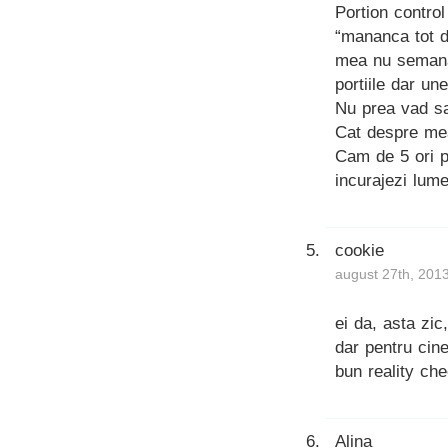
Portion contro
“mananca tot di
mea nu semanau
portiile dar u
Nu prea vad sa
Cat despre meal
Cam de 5 ori 
incurajezi lum
cookie
august 27th, 201
ei da, asta zic
dar pentru cine
bun reality ch
Alina