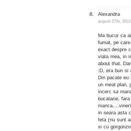
Alexandra
august 27th, 201
Ma bucur ca ai
fumat, pe care 
exact despre c
viata mea, in i
about that. Da
:D, era bun si 
Din pacate eu 
un meal plan, 
incerc sa manan
bucatarie, far
manca….vineri.
in seara asta 
feta (nu sunt 
si cu gorgonzo