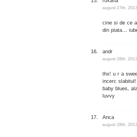
roxana
august 27th, 201
cine si de ce 
din piata… iu
andr
august 28th, 201
thx! u r a swe
incerc slabitul
baby blues, al
luvvy
Anca
august 28th, 201