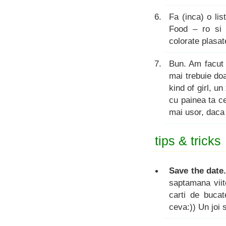
Fa (inca) o li
Food – ro si 
colorate plasat
Bun. Am facut 
mai trebuie doa
kind of girl, u
cu painea ta c
mai usor, daca 
tips & tricks
Save the date
saptamana viit
carti de bucat
ceva:)) Un joi 