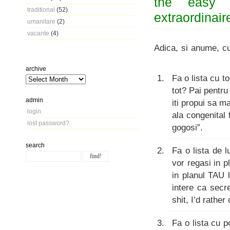
the easy 
traditional
(52)
extraordinair
umanitare
(2)
vacante
(4)
Adica, si anume, cu
archive
Fa o lista cu t
tot? Pai pentru
admin
iti propui sa m
login
ala congenital 
lost password?
gogosi”.
search
Fa o lista de l
vor regasi in 
in planul TAU 
intere ca secre
shit, I’d rathe
Fa o lista cu p