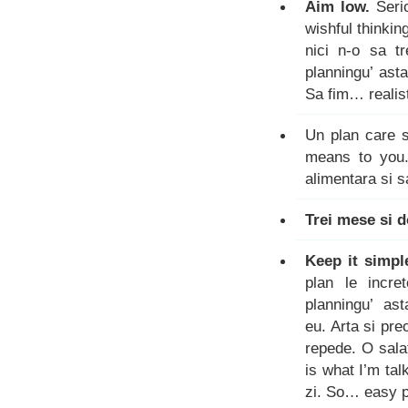
Aim low.
Serio
wishful thinkin
nici n-o sa t
planningu’ asta
Sa fim… realist
Un plan care s
means to you.
alimentara si s
Trei mese si d
Keep it simpl
plan le incre
planningu’ asta
eu. Arta si pr
repede. O salat
is what I’m ta
zi. So… easy 