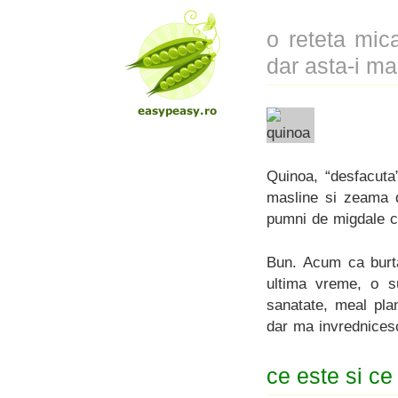
o reteta mic
dar asta-i m
Quinoa, “desfacuta
masline si zeama d
pumni de migdale cr
Bun. Acum ca burta
ultima vreme, o 
sanatate, meal pla
dar ma invrednicesc
ce este si ce