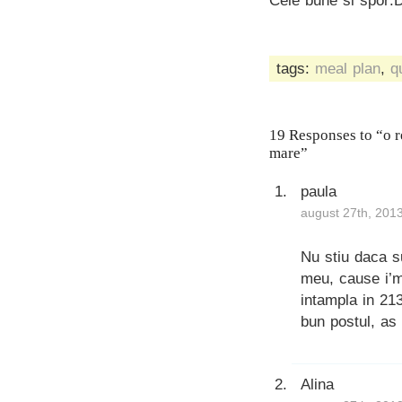
Cele bune si spor:
tags:
meal plan
,
q
19 Responses to “o re
mare”
paula
august 27th, 201
Nu stiu daca su
meu, cause i’m 
intampla in 21
bun postul, as
Alina