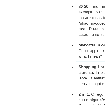
80-20
. Tine mi
exemplu, 80% m
in care o sa z
“shaormacudet
tare. Du-te in
Lucrurile nu-s,
Mancatul in o
Cobb, apple cr
what I mean?
Shopping list
aferenta. In pl
lapte”. Cantitat
cereale inghit
2 in 1
. O regu
cu un sigur efo