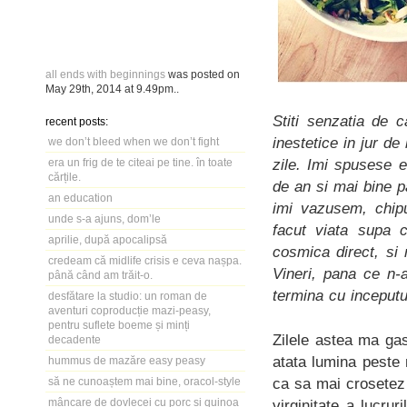
all ends with beginnings
was posted on
May 29th, 2014
at
9.49pm
..
Stiti senzatia de 
recent posts:
inestetice in jur d
we don’t bleed when we don’t fight
zile. Imi spusese e
era un frig de te citeai pe tine. în toate
cărțile.
de an si mai bine p
an education
imi vazusem, chipur
unde s-a ajuns, dom’le
facut viata supa c
aprilie, după apocalipsă
cosmica direct, si 
credeam că midlife crisis e ceva nașpa.
Vineri, pana ce n-
până când am trăit-o.
termina cu inceputu
desfătare la studio: un roman de
aventuri coproducție mazi-peasy,
pentru suflete boeme și minți
Zilele astea ma ga
decadente
atata lumina peste n
hummus de mazăre easy peasy
ca sa mai crosetez
să ne cunoaștem mai bine, oracol-style
mâncare de dovlecei cu porc și quinoa
virginitate a lucr