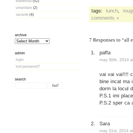
traditional
(52)
umanitare
(2)
tags:
lunch
,
mug
vacante
(4)
comments »
archive
7 Responses to “all 
paffa
admin
may 30th, 2014 a
login
lost password?
vai vai vai!!!!
search
bine incat ma i
dorm la locul 
P.S.1 imi place
P.S.2 sper ca a
Sara
may 31st, 2014 a