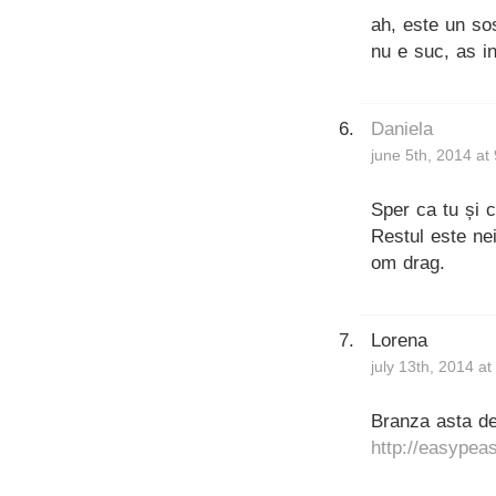
ah, este un so
nu e suc, as in
Daniela
june 5th, 2014 at
Sper ca tu și c
Restul este nei
om drag.
Lorena
july 13th, 2014 a
Branza asta de
http://easypea