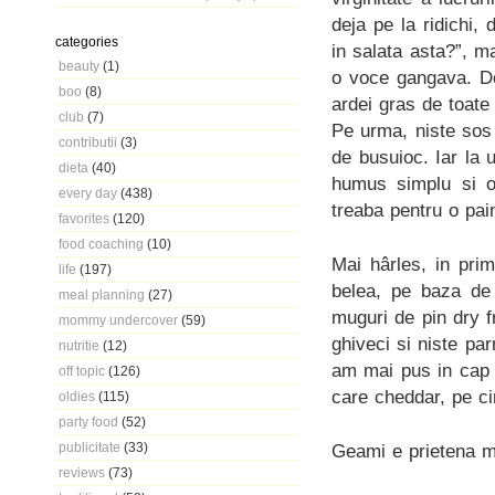
deja pe la ridichi,
categories
in salata asta?”, 
beauty
(1)
o voce gangava. De
boo
(8)
ardei gras de toate 
club
(7)
Pe urma, niste sos
contributii
(3)
de busuioc. Iar la 
dieta
(40)
humus simplu si o 
every day
(438)
treaba pentru o pa
favorites
(120)
food coaching
(10)
Mai hârles, in pri
life
(197)
belea, pe baza de 
meal planning
(27)
muguri de pin dry f
mommy undercover
(59)
ghiveci si niste pa
nutritie
(12)
am mai pus in cap 
off topic
(126)
care cheddar, pe cin
oldies
(115)
party food
(52)
publicitate
(33)
Geami e prietena 
reviews
(73)