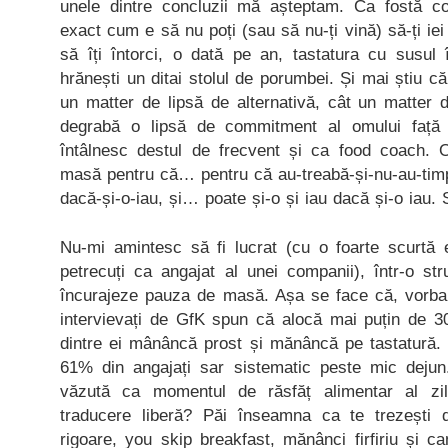
unele dintre concluzii mă așteptam. Ca fostă co
exact cum e să nu poți (sau să nu-ți vină) să-ți i
să îți întorci, o dată pe an, tastatura cu susul 
hrănești un ditai stolul de porumbei. Și mai știu că 
un matter de lipsă de alternativă, cât un matter 
degrabă o lipsă de commitment al omului față
întâlnesc destul de frecvent și ca food coach. 
masă pentru că… pentru că au-treabă-și-nu-au-timp-
dacă-și-o-iau, și… poate și-o și iau dacă și-o iau.
Nu-mi amintesc să fi lucrat (cu o foarte scurtă 
petrecuți ca angajat al unei companii), într-o st
încurajeze pauza de masă. Așa se face că, vorba s
intervievați de GfK spun că alocă mai puțin de 30
dintre ei mânâncă prost și mănâncă pe tastatură. 
61% din angajați sar sistematic peste mic dejun
văzută ca momentul de răsfăț alimentar al zi
traducere liberă? Păi înseamna ca te trezești 
rigoare, you skip breakfast, mănânci firfiriu și c