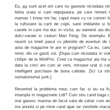
Eu,
eu
sunt acel om care nu gaseste niciodata nimi
fetita urata si cam nepopulara, pe care nimeni nu
mamas I know imi fac capul mare cu ce comori li
la rufisoare la carti de copii, sanii imblanite si b
casele in care ma duc in vizita, au oamenii aia d
dulci-sarate si ceaiuri Mao Feng. De exemplu.
reusiti sa tineti pasul cu jdemiile de eventuri de 
asta de magazine le are in program? Ca eu, can
nimic din ce gasiti voi. [Dupa cum niciodata in vi
chilipir de la MiniPrix. Cred ca magazinul ala ma 
data la cinci ani cum ar veni, miroase urat si ca
intelligent purchase de buna calitate. Zici ca st
numaisinumai junk.]
Revenind la problema mea: cum fac si eu sa fi
intampla in magazinele Lidl? Cum stiu cand baga c
mai gasesc masina de facut vata de zahar cum are 
ma anunta si pe mine cand apar iar vestitele ma