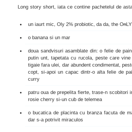
Long story short, iata ce contine pachetelul de asta
un iaurt mic, Oly 2% probiotic, da da, the O
n
LY
o banana si un mar
doua sandvisuri asamblate din: o felie de pai
putin unt, tapetata cu rucola, peste care vine 
tigaie fara ulei, dar abundent condimentat, pest
copt, si-apoi un capac dintr-o alta felie de 
curry
patru oua de prepelita fierte, trase-n scobitor
rosie cherry si-un cub de telemea
o bucatica de placinta cu branza facuta de m
dar s-a potrivit miraculos