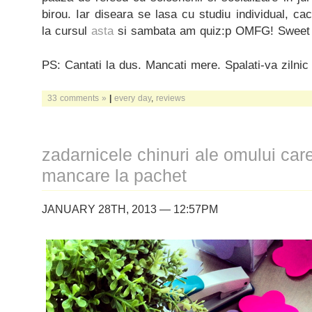
birou. Iar diseara se lasa cu studiu individual, c
la cursul
asta
si sambata am quiz:p OMFG! Sweet 1
PS: Cantati la dus. Mancati mere. Spalati-va zilnic 
33 comments »
|
every day
,
reviews
zadarnicele chinuri ale omului car
mancare la pachet
JANUARY 28TH, 2013 — 12:57PM