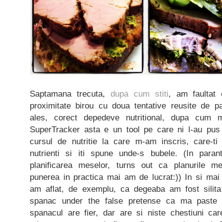
Saptamana trecuta,
dupa cum stiti
, am faultat
proximitate birou cu doua tentative reusite de pa
ales, corect depedeve nutritional, dupa cum m
SuperTracker asta e un tool pe care ni l-au pus 
cursul de nutritie la care m-am inscris, care-t
nutrienti si iti spune unde-s bubele. (In para
planificarea meselor, turns out ca planurile me
punerea in practica mai am de lucrat:)) In si mai
am aflat, de exemplu, ca degeaba am fost silita
spanac under the false pretense ca ma paste
spanacul are fier, dar are si niste chestiuni car