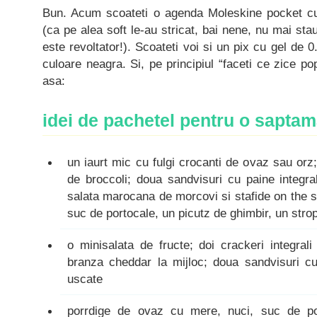
Bun. Acum scoateti o agenda Moleskine pocket cu
(ca pe alea soft le-au stricat, bai nene, nu mai st
este revoltator!). Scoateti voi si un pix cu gel de 0
culoare neagra. Si, pe principiul “faceti ce zice po
asa:
idei de pachetel pentru o sapta
un iaurt mic cu fulgi crocanti de ovaz sau or
de broccoli; doua sandvisuri cu paine integra
salata marocana de morcovi si stafide on the si
suc de portocale, un picutz de ghimbir, un strop
o minisalata de fructe; doi crackeri integra
branza cheddar la mijloc; doua sandvisuri cu 
uscate
porrdige de ovaz cu mere, nuci, suc de p