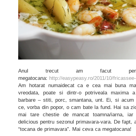
Anul trecut am facut pen
megatocana:
http://easypeasy.ro/2011/10/fricassee
Am hotarat numaidecat ca e cea mai buna ma
vreodata, poate si dintr-o potriveala maxima 
barbare – stiti, porc, smantana, unt. Ei, si acum
ce, vorba din popor, o cam bate la fund. Hai sa 
mai tare chestie de mancat toamna/iarna, ia
delicious pentru sezonul primavara-vara. De fapt,
“tocana de primavara”. Mai ceva ca megatocana!