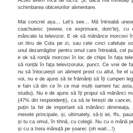
Acolo avem încă de lucru. Și, dacă mă întrebați 
schimbarea obiceiurilor alimentare.
Mai concret așa… Let’s see… Mă întreabă uneor
coachuiesc (ewww, ce exprimare, dom’le), cu c
mâncate la televizor. E ok să mănânce morcovi î
un litru de Cola pe zi, sau cele cinci cafeluțe 
unul dezamăgitor pentru omul care întreabă, cel puț
e ok să ronțăi morcovi în loc de chips în fața tele
să ronțăi în fața televizorului, punct. Ce vrei de f
nu să înlocuiești un aliment prost cu altul, fie el
voi, nu e de ajuns să te frămânți să îți cumperi leg
e fain că din ce în ce mai mulți oameni fac asta,
studiu). Nu e de ajuns să îți propui să mănânci m
(47% din respondenți), ca să te ferești de cancer, 
puțin la fel de important să mănânci dimineața, 
mesele principale, și, ultimately, să-ți iei, ffs, p
și tu ca omul, în tihnă, cu colegii. Nu cu o mână p
și cu a treia mânuță pe șoarec (oh wait…!)