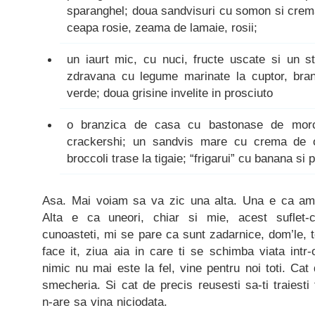
sparanghel; doua sandvisuri cu somon si crem
ceapa rosie, zeama de lamaie, rosii;
un iaurt mic, cu nuci, fructe uscate si un s
zdravana cu legume marinate la cuptor, bran
verde; doua grisine invelite in prosciuto
o branzica de casa cu bastonase de morc
crackershi; un sandvis mare cu crema de o
broccoli trase la tigaie; “frigarui” cu banana si 
Asa. Mai voiam sa va zic una alta. Una e ca am i
Alta e ca uneori, chiar si mie, acest suflet-c
cunoasteti, mi se pare ca sunt zadarnice, dom’le, t
face it, ziua aia in care ti se schimba viata intr
nimic nu mai este la fel, vine pentru noi toti. Ca
smecheria. Si cat de precis reusesti sa-ti traiesti
n-are sa vina niciodata.