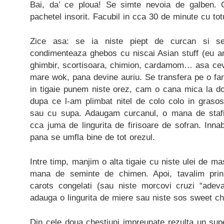
Bai, da’ ce ploua! Se simte nevoia de galben. 
pachetel insorit. Facubil in cca 30 de minute cu tot
Zice asa: se ia niste piept de curcan si se
condimenteaza ghebos cu niscai Asian stuff (eu am
ghimbir, scortisoara, chimion, cardamom… asa ceva
mare wok, pana devine auriu. Se transfera pe o far
in tigaie punem niste orez, cam o cana mica la d
dupa ce l-am plimbat nitel de colo colo in grasos
sau cu supa. Adaugam curcanul, o mana de stafid
cca juma de lingurita de firisoare de sofran. Inn
pana se umfla bine de tot orezul.
Intre timp, manjim o alta tigaie cu niste ulei de mas
mana de seminte de chimen. Apoi, tavalim prin
carots congelati (sau niste morcovi cruzi “adevar
adauga o lingurita de miere sau niste sos sweet chill
Din cele doua chestiuni impreunate rezulta un sup