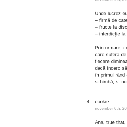
Unde lucrez e
– firmă de cat
– fructe la dis
– interdicție l
Prin urmare, c
care suferă de
fiecare diminea
dacă încerc să
în primul rând 
schimbă, și nu
cookie
november 6th, 20
Ana, true that