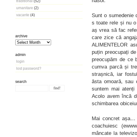
nasol.
traditional
(52)
umanitare
(2)
Sunt o sumedenie de
vacante
(4)
s toate rele și nu 
aș vrea să fac refe
archive
care zice că angaj
ALIMENTELOR asupra
puțin preocupați d
admin
preocupăm de ce bă
login
cumva parcă și tre
lost password?
strașnică, iar fos
ăsta omoară, sau d
search
suntem mai atenți 
Acolo avem încă de
schimbarea obiceiur
Mai concret așa… 
coachuiesc (ewww,
mâncate la televiz