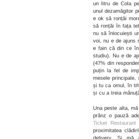
un litru de Cola p
unul dezamăgitor pe
e ok să ronțăi morc
să ronțăi în fața t
nu să înlocuiești u
voi, nu e de ajuns 
e fain că din ce î
studiu). Nu e de a
(47% din respondenț
puțin la fel de im
mesele principale, 
și tu ca omul, în t
și cu a treia mânuț
Una peste alta, mă 
prânz o pauză ade
Ticket Restaurant
s
proximitatea clădir
delivery. Și mă 