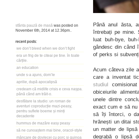
Până anul ăsta, a
sfânta pauză de masă
was posted on
November 6th, 2014
at
12.36pm
..
întrebați pe mine.
luat buh-bye, buh
recent posts:
gândesc din când î
we don’t bleed when we don’t fight
of perks si subvenț
era un frig de te citeai pe tine. în toate
cărțile.
an education
Acum câteva zile a
unde s-a ajuns, dom’le
care a inventat t
aprilie, după apocalipsă
studiul
comisionat
credeam că midlife crisis e ceva nașpa.
obiceiurile alimen
până când am trăit-o.
unele dintre concl
desfătare la studio: un roman de
exact cum e să nu p
aventuri coproducție mazi-peasy,
pentru suflete boeme și minți
să îți întorci, o 
decadente
hrănești un ditai st
hummus de mazăre easy peasy
un matter de lipsă
să ne cunoaștem mai bine, oracol-style
degrabă o lipsă d
mâncare de dovlecei cu porc și quinoa