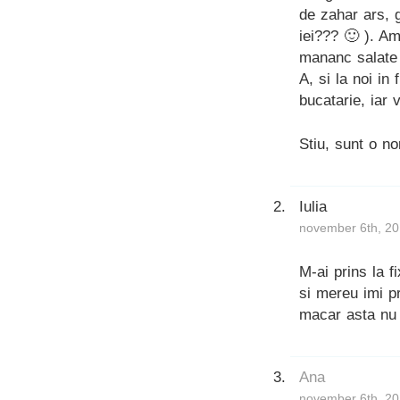
de zahar ars, 
iei??? 🙂 ). A
mananc salate 
A, si la noi in
bucatarie, iar 
Stiu, sunt o no
Iulia
november 6th, 20
M-ai prins la fi
si mereu imi p
macar asta nu
Ana
november 6th, 20