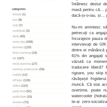
întâlnesc destul d
masă pentru că… pen
categories
beauty
(1)
dacă-și-o-iau, și… 
boo
(8)
club
(7)
Nu-mi amintesc să 
contributii
(3)
petrecuți ca angaj
dieta
(40)
încurajeze pauza d
every day
(438)
intervievați de Gf
favorites
(120)
dintre ei mânâncă 
food coaching
(10)
61% din angajați s
life
(197)
văzută ca momentu
meal planning
(27)
traducere liberă?
mommy undercover
(59)
rigoare, you skip b
nutritie
(12)
răvășești frigider
off topic
(126)
muncă. Că stai aco
oldies
(115)
overtime, poate n
party food
(52)
watercooler (hidrata
publicitate
(33)
te-ai zero-sociali
reviews
(73)