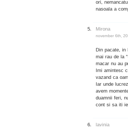
ori, nemancatul
nasoala a comp
Mirona
november 6th, 20
Din pacate, in
mai rau de la “
macar nu au p
Imi amintesc c
vazand ca oame
Iar unde lucre
avem momente 
duamnii feri, n
cont si sa iti 
lavinia