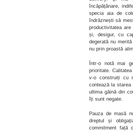
încăpățânare, indif
specia aia de col
îndrăznești să mest
productivitatea are
și, desigur, cu c
degerată nu merită 
nu prin proastă alim
Într-o notă mai g
prioritate. Calitate
v-o construiți cu
contează la starea 
ultima găină din c
îți sunt negate.
Pauza de masă nu 
dreptul și obliga
commitment față d