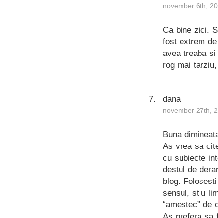
november 6th, 20
Ca bine zici. S
fost extrem de
avea treaba si 
rog mai tarziu,
dana
november 27th, 2
Buna dimineata
As vrea sa cit
cu subiecte int
destul de deran
blog. Folosesti
sensul, stiu li
“amestec” de c
As prefera sa f