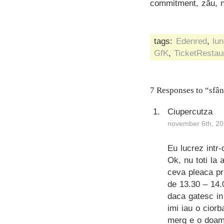
commitment, zău, n
tags:
Edenred
,
lu
GfK
,
TicketRestau
7 Responses to “sfâ
Ciupercutza
november 6th, 20
Eu lucrez intr-
Ok, nu toti la 
ceva pleaca pr
de 13.30 – 14.
daca gatesc in
imi iau o ciorb
merg e o doamn