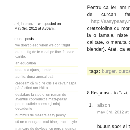
Pentru ca ieri am
de curcan fa
http://easypeasy.
azi, la pranz…
was posted on
cretzofolina cu mor
May 3rd, 2012
at
8.36am
..
la o lamaie, niste
recent posts:
calitate, o manuta 
we don’t bleed when we don’t fight
blender). Atat, ca 
era un frig de te citeai pe tine. în toate
cărțile.
an education
unde s-a ajuns, dom’le
tags:
burger
,
curc
aprilie, după apocalipsă
credeam că midlife crisis e ceva nașpa.
până când am trăit-o.
8 Responses to “azi,
desfătare la studio: un roman de
aventuri coproducție mazi-peasy,
pentru suflete boeme și minți
alison
decadente
may 3rd, 2012 at
hummus de mazăre easy peasy
să ne cunoaștem mai bine, oracol-style
buuun,spor si t
mâncare de dovlecei cu porc și quinoa