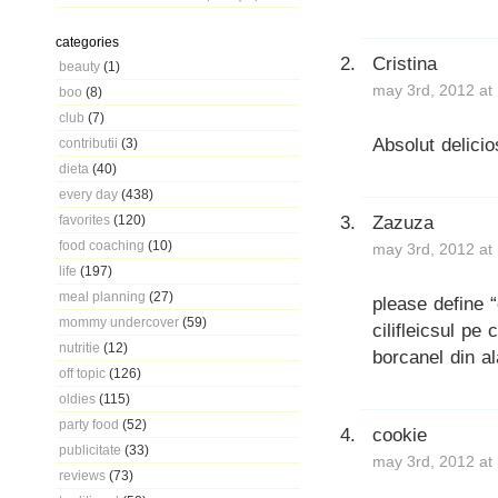
categories
Cristina
beauty
(1)
may 3rd, 2012 at
boo
(8)
club
(7)
Absolut delici
contributii
(3)
dieta
(40)
every day
(438)
Zazuza
favorites
(120)
food coaching
(10)
may 3rd, 2012 at
life
(197)
meal planning
(27)
please define “
mommy undercover
(59)
cilifleicsul pe
nutritie
(12)
borcanel din ala
off topic
(126)
oldies
(115)
party food
(52)
cookie
publicitate
(33)
may 3rd, 2012 at
reviews
(73)