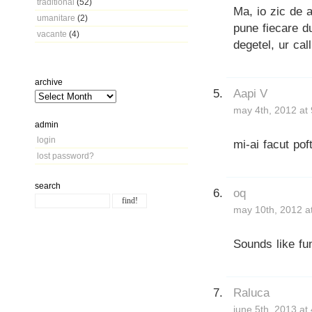
traditional
(52)
Ma, io zic de a
umanitare
(2)
pune fiecare d
vacante
(4)
degetel, ur call
archive
Aapi V
may 4th, 2012 at
admin
login
mi-ai facut pof
lost password?
search
oq
may 10th, 2012 a
Sounds like fun.
Raluca
june 5th, 2013 at