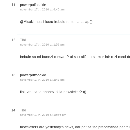
powerpuffcookie
november 17th, 2010 at 9:40 am
@Misaki: acest lucru trebuie remediat asap:))
Tibi
november 17th, 2010 at 1:57 pm
trebuie sa-mi banezi cumva IP-ul sau altfel o sa mor intr-o zi cand des
powerpuffcookie
november 17th, 2010 at 2:47 pm
tibi, vrei sa te abonez si la newsletter?:)))
Tibi
november 17th, 2010 at 10:46 pm
newsletters are yesterday’s news, dar pot sa fac precomanda pentru