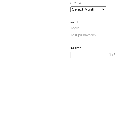
archive
admin
login
lost password?
search