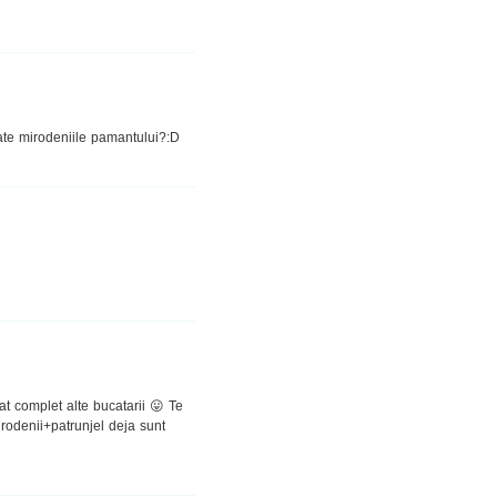
oate mirodeniile pamantului?:D
t complet alte bucatarii 😛 Te
rodenii+patrunjel deja sunt