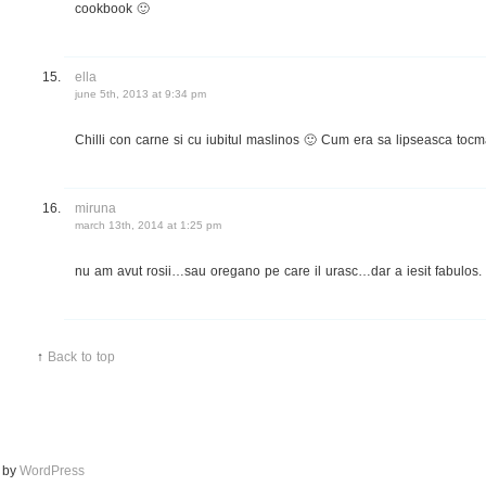
cookbook 🙂
ella
june 5th, 2013 at 9:34 pm
Chilli con carne si cu iubitul maslinos 🙂 Cum era sa lipseasca tocm
miruna
march 13th, 2014 at 1:25 pm
nu am avut rosii…sau oregano pe care il urasc…dar a iesit fabulos. M
↑
Back to top
d by
WordPress