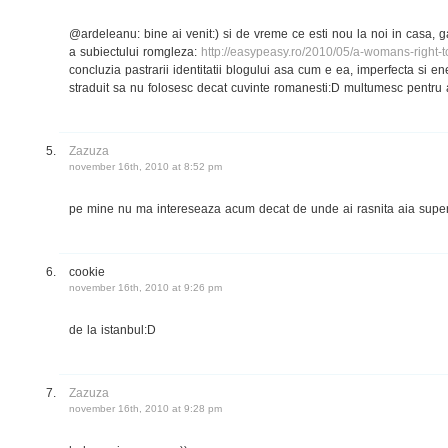
@ardeleanu: bine ai venit:) si de vreme ce esti nou la noi in casa, g
a subiectului romgleza:
http://easypeasy.ro/2010/05/a-womans-right-
concluzia pastrarii identitatii blogului asa cum e ea, imperfecta si e
straduit sa nu folosesc decat cuvinte romanesti:D multumesc pentru a
Zazuza
november 16th, 2010 at 8:52 pm
pe mine nu ma intereseaza acum decat de unde ai rasnita aia superba
cookie
november 16th, 2010 at 9:26 pm
de la istanbul:D
Zazuza
november 16th, 2010 at 9:28 pm