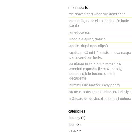
recent posts:
we don’t bleed when we don’t fight
era un frig de te citeai pe tine. în toate
cărțile.
an education
unde s-a ajuns, dom’le
aprilie, după apocalipsă
credeam că midlife crisis e ceva nașpa.
până când am trăit-o.
desfătare la studio: un roman de
aventuri coproducție mazi-peasy,
pentru suflete boeme și minți
decadente
hummus de mazăre easy peasy
să ne cunoaștem mai bine, oracol-style
mâncare de dovlecei cu porc și quinoa
categories
beauty
(1)
boo
(8)
club
(7)