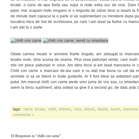
tocate, o cana de apa fiarta sau supa si niste extra suc de rosii. Dam 
piper, mai scapam niste oregano si o lingurita de zahar brun si lasam la fi
de minute dam capacul la o parte si iar suplimentam cu mirodenii dupa gus
bucatica mica de bat de scortisoara, pe care l-am lasat sa fiarba cu manc
l-am dat la o parte.
Odata carnea moale si aromele foarte bogate, am adaugat la mancare
boabe rosie, bine scursa de zeama. Plus ceva patrunjel verde, care nush d
mie imi place patrunjel in orice. Am stins focul si-am lasat mancarea in cr
Chilli con carne e mancare de-aia care e cu atat mai buna cu cat sta ma
aromele si sa se blend in toate gusturile. Ar fi fost ideal sa asteptam pa
putut. Am mancat chilli con carne peste vreo juma de ora asa, cu smantana
avem la birou supliment, abia astept sa give it a second go, de data asta
tags:
carne tocata
,
chilli
,
chimen
,
cina
,
dinner
,
fasole
,
lunch
,
mancare
comments »
16 Responses to “chilli con carne”