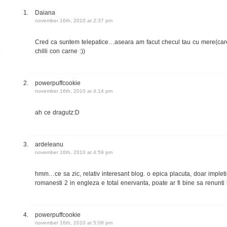
Daiana
november 16th, 2010 at 2:37 pm
Cred ca suntem telepatice…aseara am facut checul tau cu mere(care, 
chilli con carne :))
powerpuffcookie
november 16th, 2010 at 4:14 pm
ah ce dragutz:D
ardeleanu
november 16th, 2010 at 4:59 pm
hmm…ce sa zic, relativ interesant blog. o epica placuta, doar implet
romanesti 2 in engleza e total enervanta, poate ar fi bine sa renunti 
powerpuffcookie
november 16th, 2010 at 5:08 pm