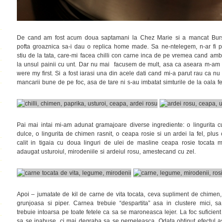
De cand am fost acum doua saptamani la Chez Marie si a mancat Bursuc
pofta groaznica sa-i dau o replica home made. Sa ne-ntelegem, n-ar fi p
stiu de la tata, care-mi facea chilli con carne inca de pe vremea cand amb
la unsul painii cu unt. Dar nu mai facusem de mult, asa ca aseara m-am bu
were my first. Si a fost iarasi una din acele dati cand mi-a parut rau ca 
mancarii bune de pe foc, asa de tare ni s-au imbatat simturile de la oala f
Pai mai intai mi-am adunat gramajoare diverse ingrediente: o lingurita cu
dulce, o lingurita de chimen rasnit, o ceapa rosie si un ardei la fel, plus
calit in tigaia cu doua linguri de ulei de masline ceapa rosie tocata
adaugat usturoiul, mirodeniile si ardeiul rosu, amestecand cu zel.
Apoi – jumatate de kil de carne de vita tocata, ceva supliment de chimen, 
grunjoasa si piper. Carnea trebuie “despartita” asa in clustere mici, sa 
trebuie intoarsa pe toate fetele ca sa se maroneasca lejer. La foc suficie
sa se inabuse, ci mai degraba sa se perpeleasca. Odata obtinut efectul 