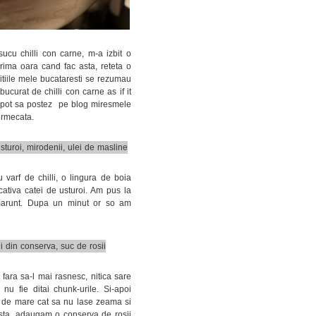
u chilli con carne, m-a izbit o
rima oara cand fac asta, reteta o
itiile mele bucataresti se rezumau
curat de chilli con carne as if it
nu pot sa postez pe blog miresmele
ermecata.
 varf de chilli, o lingura de boia
 cativa catei de usturoi. Am pus la
 marunt. Dupa un minut or so am
fara sa-l mai rasnesc, nitica sare
nu fie ditai chunk-urile. Si-apoi
nt de mare cat sa nu lase zeama si
asta, adaugam o conserva de rosii