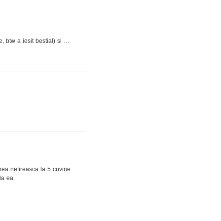
btw a iesit bestial) si …
irea nefireasca la 5 cuvine
la ea.