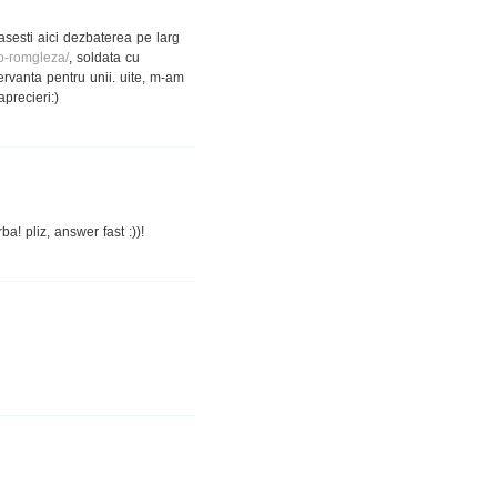
asesti aici dezbaterea pe larg
to-romgleza/
, soldata cu
nervanta pentru unii. uite, m-am
precieri:)
! pliz, answer fast :))!