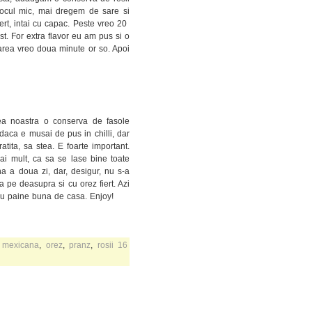
focul mic, mai dregem de sare si
ert, intai cu capac. Peste vreo 20
t. For extra flavor eu am pus si o
area vreo doua minute or so. Apoi
a noastra o conserva de fasole
aca e musai de pus in chilli, dar
atita, sa stea. E foarte important.
i mult, ca sa se lase bine toate
na a doua zi, dar, desigur, nu s-a
 pe deasupra si cu orez fiert. Azi
 cu paine buna de casa. Enjoy!
 mexicana
,
orez
,
pranz
,
rosii
16