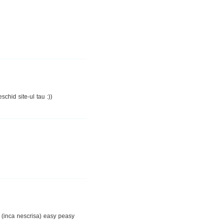
chid site-ul tau :))
 (inca nescrisa) easy peasy