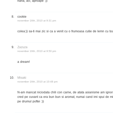
haha, aci, aproape :))
cookie
november 16th, 2010 at 9:31 pm
colea:)) sa-ti mai zic si ca a venit cu o frumoasa cutie de lemn cu t
Zazuza
november 16th, 2010 at 9:50 pm
a dream!
Misaki
november 16th, 2010 at 10:48 pm
N-am mancat niciodata chili con carne, de atata asianisme am ignora
cred pe cuvant ca era bun bun si aromat, numai cand imi spui de mi
pe drumul poftei :))