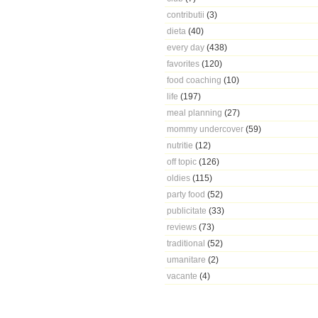
contributii
(3)
dieta
(40)
every day
(438)
favorites
(120)
food coaching
(10)
life
(197)
meal planning
(27)
mommy undercover
(59)
nutritie
(12)
off topic
(126)
oldies
(115)
party food
(52)
publicitate
(33)
reviews
(73)
traditional
(52)
umanitare
(2)
vacante
(4)