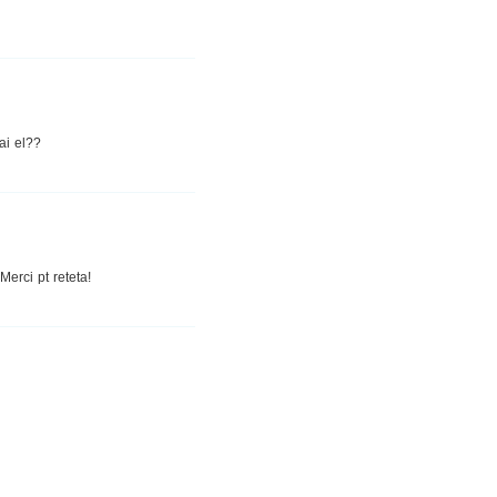
ai el??
erci pt reteta!