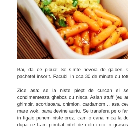
Bai, da’ ce ploua! Se simte nevoia de galben. 
pachetel insorit. Facubil in cca 30 de minute cu tot
Zice asa: se ia niste piept de curcan si se
condimenteaza ghebos cu niscai Asian stuff (eu am
ghimbir, scortisoara, chimion, cardamom… asa ceva
mare wok, pana devine auriu. Se transfera pe o far
in tigaie punem niste orez, cam o cana mica la d
dupa ce l-am plimbat nitel de colo colo in grasos