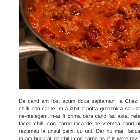
De cand am fost acum doua saptamani la Chez 
chilli con carne, m-a izbit o pofta groaznica sa-i
ne-ntelegem, n-ar fi prima oara cand fac asta, rete
facea chilli con carne inca de pe vremea cand am
rezumau la unsul painii cu unt. Dar nu mai facu
m-am bucurat de chilli con carne as if it were my fi