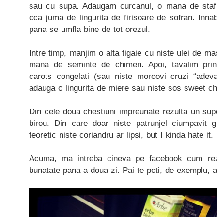
sau cu supa. Adaugam curcanul, o mana de stafid
cca juma de lingurita de firisoare de sofran. Inn
pana se umfla bine de tot orezul.
Intre timp, manjim o alta tigaie cu niste ulei de mas
mana de seminte de chimen. Apoi, tavalim prin
carots congelati (sau niste morcovi cruzi “adevar
adauga o lingurita de miere sau niste sos sweet chill
Din cele doua chestiuni impreunate rezulta un sup
birou. Din care doar niste patrunjel ciumpavit g
teoretic niste coriandru ar lipsi, but I kinda hate it.
Acuma, ma intreba cineva pe facebook cum rezi
bunatate pana a doua zi. Pai te poti, de exemplu, 