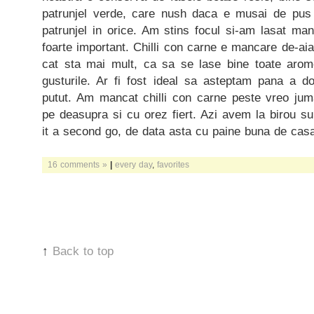
patrunjel verde, care nush daca e musai de pus i
patrunjel in orice. Am stins focul si-am lasat man
foarte important. Chilli con carne e mancare de-ai
cat sta mai mult, ca sa se lase bine toate arom
gusturile. Ar fi fost ideal sa asteptam pana a do
putut. Am mancat chilli con carne peste vreo ju
pe deasupra si cu orez fiert. Azi avem la birou su
it a second go, de data asta cu paine buna de casa
16 comments »
|
every day
,
favorites
↑
Back to top