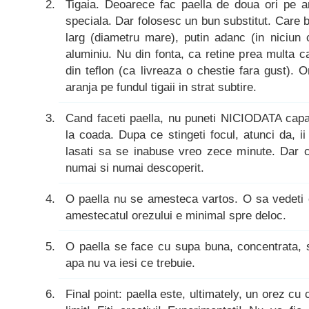
Tigaia. Deoarece fac paella de doua ori pe a
speciala. Dar folosesc un bun substitut. Care b
larg (diametru mare), putin adanc (in niciun
aluminiu. Nu din fonta, ca retine prea multa c
din teflon (ca livreaza o chestie fara gust). 
aranja pe fundul tigaii in strat subtire.
Cand faceti paella, nu puneti NICIODATA capa
la coada. Dupa ce stingeti focul, atunci da, ii
lasati sa se inabuse vreo zece minute. Dar ca
numai si numai descoperit.
O paella nu se amesteca vartos. O sa vedeti 
amestecatul orezului e minimal spre deloc.
O paella se face cu supa buna, concentrata, s
apa nu va iesi ce trebuie.
Final point: paella este, ultimately, un orez cu 