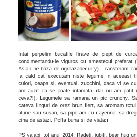
Intai perpelim bucatile firave de piept de curc
condimentandu-le viguros cu amestecul preferat 
Asian pe baza de ogroazadecurry). Transferam carn
la cald cat executam niste legume in aceeasi ti
culori, ceapa si, eventual, zucchini, daca vi se cu
am auzit ca se poate intampla, dar nu am patit 
ceva?!). Legumele sa ramana un pic crunchy. S
cateva linguri de orez brun fiert, sa aromam totul
alune sau susan, sa piperam cu cayenne, sa dre
cina de astazi. Pofta buna si de viata:)
PS valabil tot anul 2014: Radeti, iubiti, bear hug un