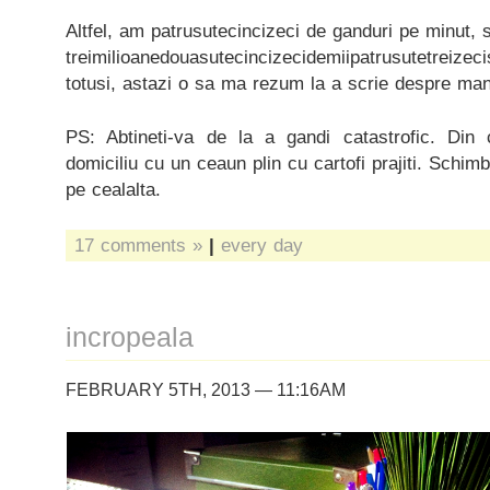
Altfel, am patrusutecincizeci de ganduri pe minut, 
treimilioanedouasutecincizecidemiipatrusutetreizecisip
totusi, astazi o sa ma rezum la a scrie despre ma
PS: Abtineti-va de la a gandi catastrofic. Din 
domiciliu cu un ceaun plin cu cartofi prajiti. Schim
pe cealalta.
17 comments »
|
every day
incropeala
FEBRUARY 5TH, 2013 — 11:16AM