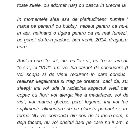
toate zilele, cu adormit (iar) cu casca in ureche la 
In momentele alea asa de platitudinesc numite 
mana pe paharul cu bubbly, nebaut pentru ca nu-ti
in aer, netinand o tigara pentru ca nu mai fumezi,
be gone! du-te-n padure! bun venit, 2014, dragutzu’
care…”.
Anul in care “o sa”, nu, nu “o sa”, ca “o sa” am afl
“o sa”, ci “VOI”. Imi voi lua carnet de conducere (
voi scapa si de visul recurent in care conduc
realizez ilegalitatea si trag pe dreapta, caci da, 
sleep); imi voi uda la radacina aspectul vietii ca
copac cu flori; voi alerga like a madafacar, voi de
vis”, voi manca ghebos
porci
legume, imi voi fac
suplimente alimentare de pe planeta pamant si, in 
forma NU voi comanda din nou de la iherb.com,
deja facuta; nu voi cheltui bani pe care nu ii am, d