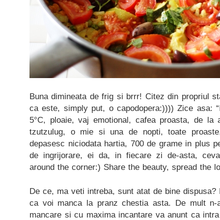
Buna dimineata de frig si brrr! Citez din propriul 
ca este, simply put, o capodopera:)))) Zice asa: “In
5°C, ploaie, vaj emotional, cafea proasta, de la 
tzutzulug, o mie si una de nopti, toate proaste
depasesc niciodata hartia, 700 de grame in plus pe
de ingrijorare, ei da, in fiecare zi de-asta, cev
around the corner:) Share the beauty, spread the l
De ce, ma veti intreba, sunt atat de bine dispusa? 
ca voi manca la pranz chestia asta. De mult n-am
mancare si cu maxima incantare va anunt ca intra d