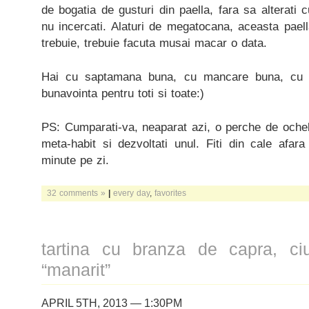
de bogatia de gusturi din paella, fara sa alterati 
nu incercati. Alaturi de megatocana, aceasta pael
trebuie, trebuie facuta musai macar o data.
Hai cu saptamana buna, cu mancare buna, cu s
bunavointa pentru toti si toate:)
PS: Cumparati-va, neaparat azi, o perche de ochela
meta-habit si dezvoltati unul. Fiti din cale afara
minute pe zi.
32 comments »
|
every day
,
favorites
tartina cu branza de capra, ciu
“manarit”
APRIL 5TH, 2013 — 1:30PM