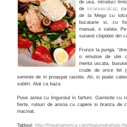
de usa, introduci timi
de
incareaicalcat
, cu
de la Mega cu totce
bucatarie si, cu fix
manual, o salata. Pe 
sunand clopoteii din c
Frunze la punga, “dres
o emulsie de ulei d
menta uscata, busuioc
crude de orice fel 
seminte de in proaspat rasnite. Ah, si poate cateva
subtiri. Atat ca baza.
Puse astea cu linguroiul in farfurii. Garnisite cu r
fierte, rulouri de ansoa cu capere si branza de 
macinat.
Tabloul:
http://fineartamerica.com/featured/whats-fo