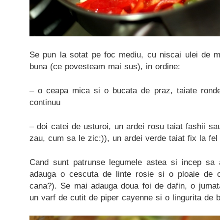
Se pun la sotat pe foc mediu, cu niscai ulei de ma
buna (ce povesteam mai sus), in ordine:
– o ceapa mica si o bucata de praz, taiate rond
continuu
– doi catei de usturoi, un ardei rosu taiat fashii sa
zau, cum sa le zic:)), un ardei verde taiat fix la fe
Cand sunt patrunse legumele astea si incep sa a
adauga o cescuta de linte rosie si o ploaie de 
cana?). Se mai adauga doua foi de dafin, o jumata
un varf de cutit de piper cayenne si o lingurita de 