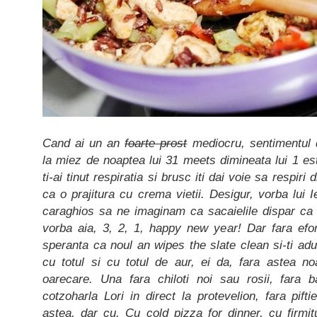
Cand ai un an
foarte prost
mediocru, sentimentul 
la miez de noaptea lui 31 meets dimineata lui 1 es
ti-ai tinut respiratia si brusc iti dai voie sa respiri
ca o prajitura cu crema vietii. Desigur, vorba lui 
caraghios sa ne imaginam ca sacaielile dispar ca 
vorba aia, 3, 2, 1, happy new year! Dar fara efor
speranta ca noul an wipes the slate clean si-ti adu
cu totul si cu totul de aur, ei da, fara astea no
oarecare. Una fara chiloti noi sau rosii, fara 
cotzoharla Lori in direct la protevelion, fara pift
astea, dar cu. Cu cold pizza for dinner, cu firmi