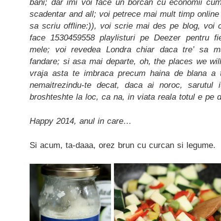
bani; dar imi voi face un borcan cu economii cu
scadentar and all; voi petrece mai mult timp online 
sa scriu offline:)), voi scrie mai des pe blog, voi c
face 1530459558 playlisturi pe Deezer pentru fi
mele; voi revedea Londra chiar daca tre’ sa 
fandare; si asa mai departe, oh, the places we wil
vraja asta te imbraca precum haina de blana a tut
nemaitrezindu-te decat, daca ai noroc, sarutul iu
broshteshte la loc, ca na, in viata reala totul e pe
Happy 2014, anul in care…
Si acum, ta-daaa, orez brun cu curcan si legume.