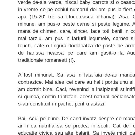
verde de-aia verde, niscai baby carrots si o ceasc
in vreme ce pe ochiul numarul doi am pus la fiert 
apa (15-20′ tre sa clocoteasca dihania). Asa.
minune, am pus-o peste carne si peste legume. A
mana de chimen, care, sincer, face toti banii in c
mai tarziu, am pus in farfurii legumele, carnea si 
touch, cate o lingura dodoloatza de paste de ardei
de harissa neaosa pe care am gasit-o la Auc
traditionale romanesti (!).
A fost minunat. Sa iasa in fata aia de-au manc
contrazice. Mai ales cei care au halit portia unu s
am dormit bine. Caci, revenind la insipizenii stiintif
si quinoa, contin triptofan, acest natural declansato
s-au constituit in pachet pentru astazi.
Bai. Acu’ pe bune. De cand invatz despre ce man
ar fi ca nutritia sa se predea in scoli. Cat de f
educatie civica sau alte balarii. Sa invete micii