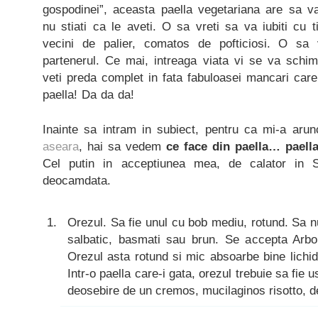
gospodinei”, aceasta paella vegetariana are sa v
nu stiati ca le aveti. O sa vreti sa va iubiti cu
vecini de palier, comatos de pofticiosi. O sa v
partenerul. Ce mai, intreaga viata vi se va sch
veti preda complet in fata fabuloasei mancari care
paella! Da da da!
Inainte sa intram in subiect, pentru ca mi-a aru
aseara
, hai sa vedem
ce face din paella… paell
Cel putin in acceptiunea mea, de calator in S
deocamdata.
Orezul. Sa fie unul cu bob mediu, rotund. Sa nu
salbatic, basmati sau brun. Se accepta Arbor
Orezul asta rotund si mic absoarbe bine lichid
Intr-o paella care-i gata, orezul trebuie sa fie 
deosebire de un cremos, mucilaginos risotto, 