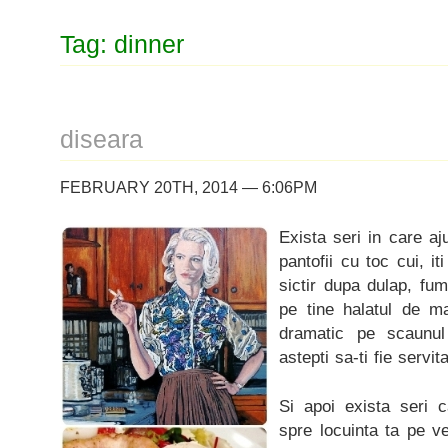
Tag: dinner
diseara
FEBRUARY 20TH, 2014 — 6:06PM
Exista seri in care aj
pantofii cu toc cui, it
sictir dupa dulap, fum
pe tine halatul de ma
dramatic pe scaunul
astepti sa-ti fie servit
Si apoi exista seri 
spre locuinta ta pe ve