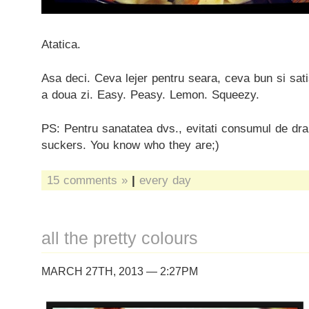
Atatica.
Asa deci. Ceva lejer pentru seara, ceva bun si sat
a doua zi. Easy. Peasy. Lemon. Squeezy.
PS: Pentru sanatatea dvs., evitati consumul de dr
suckers. You know who they are;)
15 comments »
|
every day
all the pretty colours
MARCH 27TH, 2013 — 2:27PM