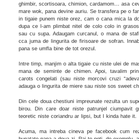
ghimbir, scortisoara, chimion, cardamom… asa ceva
mare wok, pana devine auriu. Se transfera pe o far
in tigaie punem niste orez, cam o cana mica la d
dupa ce l-am plimbat nitel de colo colo in grasos
sau cu supa. Adaugam curcanul, o mana de stafid
cca juma de lingurita de firisoare de sofran. Inn
pana se umfla bine de tot orezul.
Intre timp, manjim o alta tigaie cu niste ulei de mas
mana de seminte de chimen. Apoi, tavalim prin
carots congelati (sau niste morcovi cruzi “adevar
adauga o lingurita de miere sau niste sos sweet chill
Din cele doua chestiuni impreunate rezulta un sup
birou. Din care doar niste patrunjel ciumpavit g
teoretic niste coriandru ar lipsi, but I kinda hate it.
Acuma, ma intreba cineva pe facebook cum rezi
bunatate pana a doua zi. Pai te poti, de exemplu, 