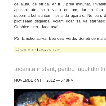
ce ajuta, ce strica. Ar fi… prea minunat. Invatam 
aplicabilitate intr-o viata de om, iar in fata
supermarket suntem lipsiti de aparare. Nu bun, d
plictiseam degeaba, voiam doar sa va starnesc
Orishice lucru. Iaca-asa!
PS: Emotionati-va. Beti ceai verde. Scrieti de man
10 comments »
|
dieta
,
every day
tocanita instant, pentru lupul din ti
NOVEMBER 9TH, 2012 — 5:48PM