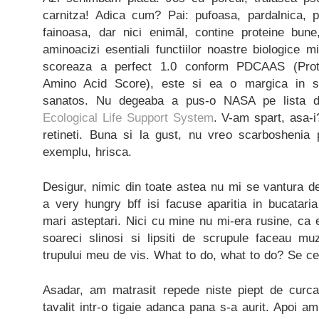
carnitza! Adica cum? Pai: pufoasa, pardalnica, 
fainoasa, dar nici enimăl, contine proteine bune
aminoacizi esentiali functiilor noastre biologice 
scoreaza a perfect 1.0 conform PDCAAS (Protei
Amino Acid Score), este si ea o margica in si
sanatos. Nu degeaba a pus-o NASA pe lista d
Ecological Life Support System
. V-am spart, asa-i
retineti. Buna si la gust, nu vreo scarboshenia
exemplu, hrisca.
Desigur, nimic din toate astea nu mi se vantura d
a very hungry bff isi facuse aparitia in bucatari
mari asteptari. Nici cu mine nu mi-era rusine, ca 
soareci slinosi si lipsiti de scrupule faceau mu
trupului meu de vis. What to do, what to do? Se ce
Asadar, am matrasit repede niste piept de curcan
tavalit intr-o tigaie adanca pana s-a aurit. Apoi am 