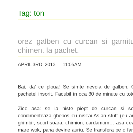
Tag: ton
orez galben cu curcan si garnit
chimen. la pachet.
APRIL 3RD, 2013 — 11:05AM
Bai, da’ ce ploua! Se simte nevoia de galben. 
pachetel insorit. Facubil in cca 30 de minute cu tot
Zice asa: se ia niste piept de curcan si se
condimenteaza ghebos cu niscai Asian stuff (eu am
ghimbir, scortisoara, chimion, cardamom… asa ceva
mare wok, pana devine auriu. Se transfera pe o far