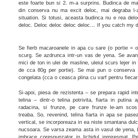
este foarte bun si 2. m-a surprins. Budinca de ma
din conserva nu ma excit deloc, mai degraba l
situation. Si totusi, aceasta budinca nu e rea del
deloc. Deloc deloc deloc deloc… If you catch my dr
Se fierb macaroanele in apa cu sare (o portie = 
scurg. Se azdrunca intr-un vas de yena. Se avan
mici de ton in ulei de masline, uleiul scurs lejer in
de cca 80g per portie). Se mai pun o conserva
congelata (cca o ceasca plina cu varf pentru fiecare
Si-apoi, piesa de rezistenta – se prepara rapid in
telina – dintr-o telina potrivita, fiarta in puti
radacina, si frunze, pe care frunze le-am sco
treaba. So, revenind, telina fiarta in apa se pase
vertical, se incorporeaza in ea niste smantana dulc
nucsoara. Se varsa zeama asta in vasul de yena, b
imbrace corespunzator in lichidul inmiresmat. 