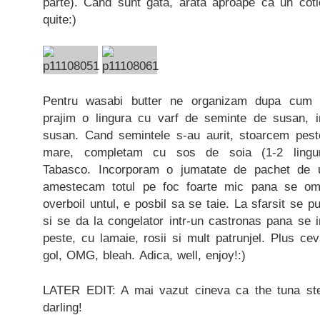
parte). Cand sunt gata, arata aproape ca un cotl
quite:)
Pentru wasabi butter ne organizam dupa cum ur
prajim o lingura cu varf de seminte de susan, in
susan. Cand semintele s-au aurit, stoarcem pest
mare, completam cu sos de soia (1-2 lingur
Tabasco. Incorporam o jumatate de pachet de 
amestecam totul pe foc foarte mic pana se om
overboil untul, e posbil sa se taie. La sfarsit se 
si se da la congelator intr-un castronas pana se 
peste, cu lamaie, rosii si mult patrunjel. Plus cev
gol, OMG, bleah. Adica, well, enjoy!:)
LATER EDIT: A mai vazut cineva ca the tuna st
darling!