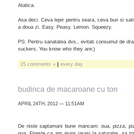
Atatica.
Asa deci. Ceva lejer pentru seara, ceva bun si sat
a doua zi. Easy. Peasy. Lemon. Squeezy.
PS: Pentru sanatatea dvs., evitati consumul de dr
suckers. You know who they are;)
15 comments »
|
every day
budinca de macaroane cu ton
APRIL 24TH, 2012 — 11:51AM
De niste saptamani bune mancam: oua, pizza, piz
oua. Fireste ca am ajuns iarasi la saturatie, sa to