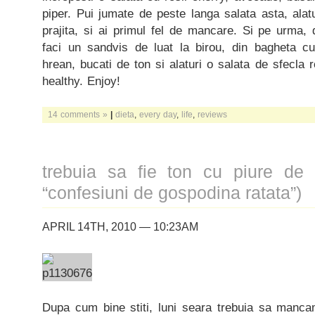
piper. Pui jumate de peste langa salata asta, ala
prajita, si ai primul fel de mancare. Si pe urma,
faci un sandvis de luat la birou, din bagheta
hrean, bucati de ton si alaturi o salata de sfecla 
healthy. Enjoy!
14 comments »
|
dieta
,
every day
,
life
,
reviews
trebuia sa fie ton cu piure de 
“confesiuni de gospodina ratata”)
APRIL 14TH, 2010 — 10:23AM
Dupa cum bine stiti, luni seara trebuia sa manca