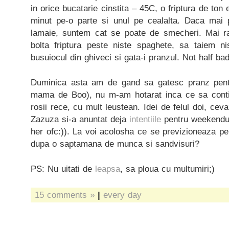
in orice bucatarie cinstita – 45C, o friptura de ton 
minut pe-o parte si unul pe cealalta. Daca mai 
lamaie, suntem cat se poate de smecheri. Mai 
bolta friptura peste niste spaghete, sa taiem ni
busuiocul din ghiveci si gata-i pranzul. Not half bad
Duminica asta am de gand sa gatesc pranz pe
mama de Boo), nu m-am hotarat inca ce sa conti
rosii rece, cu mult leustean. Idei de felul doi, ce
Zazuza si-a anuntat deja
intentiile
pentru weekendul
her ofc:)). La voi acolosha ce se previzioneaza pen
dupa o saptamana de munca si sandvisuri?
PS: Nu uitati de
leapsa
, sa ploua cu multumiri;)
15 comments »
|
every day