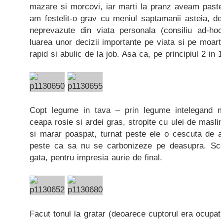
mazare si morcovi, iar marti la pranz aveam paste
am festelit-o grav cu meniul saptamanii asteia, d
neprevazute din viata personala (consiliu ad-hoc
luarea unor decizii importante pe viata si pe moarte
rapid si abulic de la job. Asa ca, pe principiul 2 in
Copt legume in tava – prin legume intelegand mo
ceapa rosie si ardei gras, stropite cu ulei de masl
si marar poaspat, turnat peste ele o cescuta de a
peste ca sa nu se carbonizeze pe deasupra. Sc
gata, pentru impresia aurie de final.
Facut tonul la gratar (deoarece cuptorul era ocupa