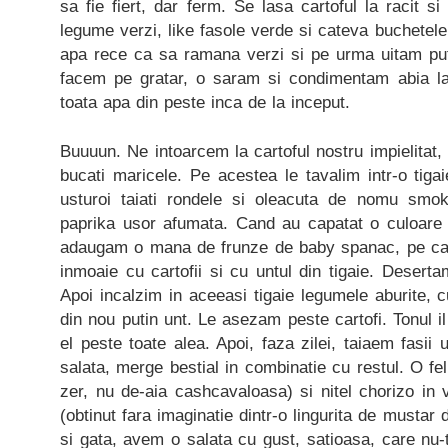
sa fie fiert, dar ferm. Se lasa cartoful la racit s
legume verzi, like fasole verde si cateva buchetele
apa rece ca sa ramana verzi si pe urma uitam puti
facem pe gratar, o saram si condimentam abia la
toata apa din peste inca de la inceput.
Buuuun. Ne intoarcem la cartoful nostru impielitat, 
bucati maricele. Pe acestea le tavalim intr-o tigai
usturoi taiati rondele si oleacuta de nomu smok
paprika usor afumata. Cand au capatat o culoare 
adaugam o mana de frunze de baby spanac, pe car
inmoaie cu cartofii si cu untul din tigaie. Desertam
Apoi incalzim in aceeasi tigaie legumele aburite, 
din nou putin unt. Le asezam peste cartofi. Tonul il
el peste toate alea. Apoi, faza zilei, taiaem fasii u
salata, merge bestial in combinatie cu restul. O fe
zer, nu de-aia cashcavaloasa) si nitel chorizo in 
(obtinut fara imaginatie dintr-o lingurita de mustar 
si gata, avem o salata cu gust, satioasa, care nu-ti