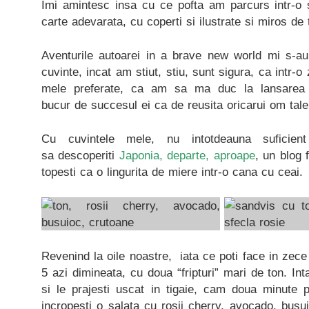
Imi amintesc insa cu ce pofta am parcurs intr-o 
carte adevarata, cu coperti si ilustrate si miros de 
Aventurile autoarei in a brave new world mi s-a
cuvinte, incat am stiut, stiu, sunt sigura, ca intr-o
mele preferate, ca am sa ma duc la lansarea
bucur de succesul ei ca de reusita oricarui om talen
Cu cuvintele mele, nu intotdeauna suficien
sa descoperiti
Japonia, departe, aproape
, un blog 
topesti ca o lingurita de miere intr-o cana cu ceai.
Revenind la oile noastre, iata ce poti face in zece
5 azi dimineata, cu doua “fripturi” mari de ton. In
si le prajesti uscat in tigaie, cam doua minute p
incropesti o salata cu rosii cherry, avocado, bus