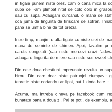
in tigaie punem niste orez, cam o cana mica la d
dupa ce l-am plimbat nitel de colo colo in grasos
sau cu supa. Adaugam curcanul, o mana de stafid
cca juma de lingurita de firisoare de sofran. Inn
pana se umfla bine de tot orezul.
Intre timp, manjim o alta tigaie cu niste ulei de mas
mana de seminte de chimen. Apoi, tavalim prin
carots congelati (sau niste morcovi cruzi “adevar
adauga o lingurita de miere sau niste sos sweet chill
Din cele doua chestiuni impreunate rezulta un sup
birou. Din care doar niste patrunjel ciumpavit g
teoretic niste coriandru ar lipsi, but I kinda hate it.
Acuma, ma intreba cineva pe facebook cum rezi
bunatate pana a doua zi. Pai te poti, de exemplu, 