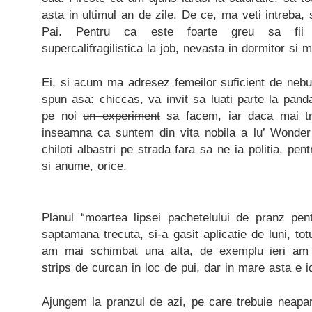
asta in ultimul an de zile. De ce, ma veti intreba,
Pai. Pentru ca este foarte greu sa fii g
supercalifragilistica la job, nevasta in dormitor si
Ei, si acum ma adresez femeilor suficient de nebu
spun asa: chiccas, va invit sa luati parte la pandal
pe noi
un experiment
sa facem, iar daca mai tr
inseamna ca suntem din vita nobila a lu’ Wond
chiloti albastri pe strada fara sa ne ia politia, pen
si anume, orice.
Planul “moartea lipsei pachetelului de pranz pent
saptamana trecuta, si-a gasit aplicatie de luni, to
am mai schimbat una alta, de exemplu ieri am u
strips de curcan in loc de pui, dar in mare asta e i
Ajungem la pranzul de azi, pe care trebuie neapar