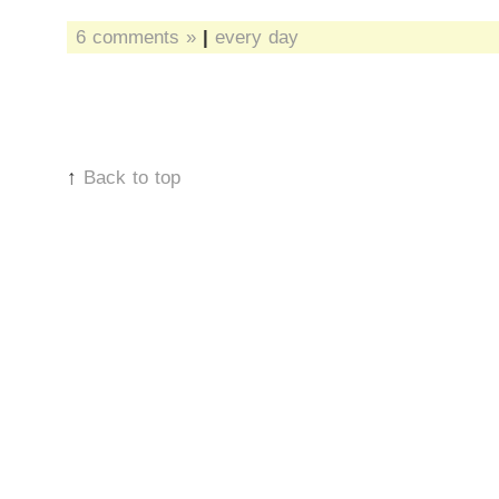
6 comments »
|
every day
↑
Back to top