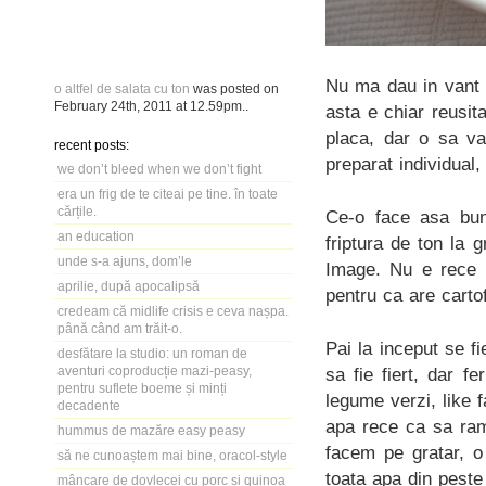
Nu ma dau in vant d
o altfel de salata cu ton
was posted on
February 24th, 2011
at
12.59pm
..
asta e chiar reusi
placa, dar o sa va
recent posts:
preparat individual,
we don’t bleed when we don’t fight
era un frig de te citeai pe tine. în toate
cărțile.
Ce-o face asa bun
an education
friptura de ton la
unde s-a ajuns, dom’le
Image. Nu e rece c
aprilie, după apocalipsă
pentru ca are cartof
credeam că midlife crisis e ceva nașpa.
până când am trăit-o.
Pai la inceput se fi
desfătare la studio: un roman de
aventuri coproducție mazi-peasy,
sa fie fiert, dar f
pentru suflete boeme și minți
legume verzi, like 
decadente
apa rece ca sa ram
hummus de mazăre easy peasy
facem pe gratar, o
să ne cunoaștem mai bine, oracol-style
toata apa din peste
mâncare de dovlecei cu porc și quinoa