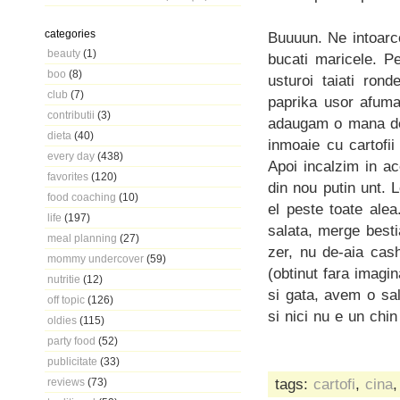
categories
Buuuun. Ne intoarce
beauty
(1)
bucati maricele. Pe
boo
(8)
usturoi taiati ron
club
(7)
paprika usor afuma
contributii
(3)
adaugam o mana de 
dieta
(40)
inmoaie cu cartofii
every day
(438)
Apoi incalzim in ac
favorites
(120)
din nou putin unt. 
food coaching
(10)
el peste toate alea.
life
(197)
salata, merge besti
meal planning
(27)
zer, nu de-aia cash
mommy undercover
(59)
(obtinut fara imagin
nutritie
(12)
si gata, avem o sal
off topic
(126)
si nici nu e un chi
oldies
(115)
party food
(52)
publicitate
(33)
tags:
cartofi
,
cina
reviews
(73)