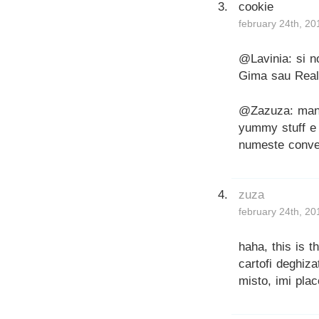
cookie
february 24th, 20
@Lavinia: si n
Gima sau Real,
@Zazuza: manan
yummy stuff e 
numeste conven
zuza
february 24th, 20
haha, this is t
cartofi deghizat
misto, imi pla