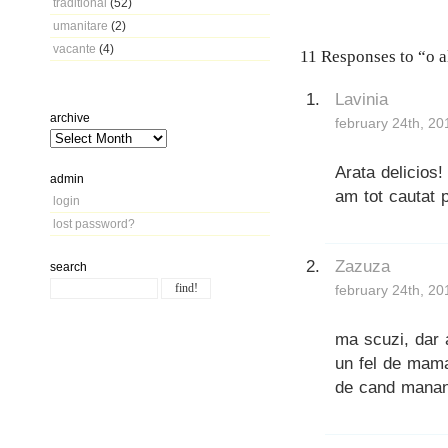
traditional
(52)
umanitare
(2)
vacante
(4)
11 Responses to “o al
Lavinia
archive
february 24th, 20
Arata delicios
admin
am tot cautat 
login
lost password?
Zazuza
search
february 24th, 20
ma scuzi, dar 
un fel de mama 
de cand mananci